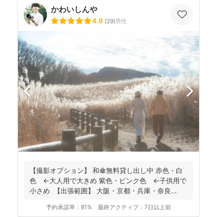
かわいしんや
4.9
(
29
)
男性
【撮影オプション】 和傘無料貸し出し中 赤色・白
色 ←大人用で大きめ 紫色・ピンク色 ←子供用で
小さめ 【出張範囲】 大阪・京都・兵庫・奈良...
予約承諾率：
81%
最終アクティブ：
7日以上前