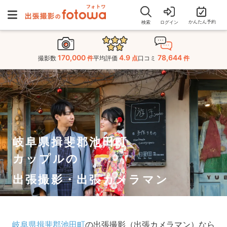
かんたん予約
検索
ログイン
170,000
4.9
78,644
撮影数
件
平均評価
点
口コミ
件
岐阜県揖斐郡池田町
カップルの
出張撮影・出張カメラマン
岐阜県揖斐郡池田町
の出張撮影（出張カメラマン）なら