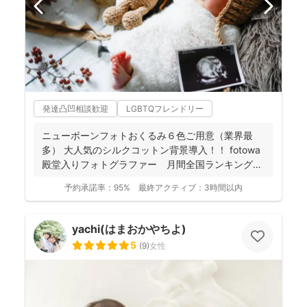
発達凸凹相談歓迎
LGBTQフレンドリー
ニューボーンフォトおくるみ６色ご用意（業界最
多） 大人気のシルクコットン背景導入！！ fotowa
殿堂入りフォトグラファー 月間全国ランキング１
位獲得...
予約承諾率：
95%
最終アクティブ：
3時間以内
yachi(はまおかやちよ)
5
(
9
)
女性