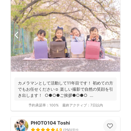
カメラマンとして活動して11年目です！ 初めての方
でもお任せください☺️ 楽しい撮影で自然の笑顔を引
き出します！ ○●○●ご挨拶●○●○ ...
予約承諾率：
100%
最終アクティブ：
7日以内
PHOTO104 Toshi
4.9
(
250
)
男性