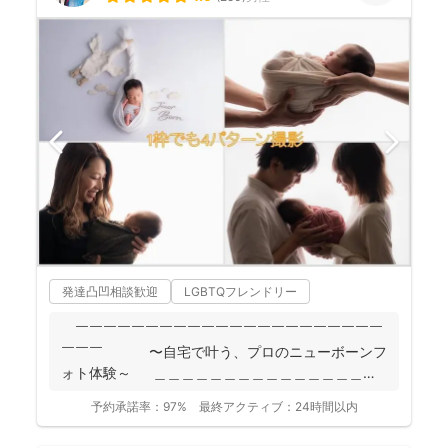
発達凸凹相談歓迎
LGBTQフレンドリー
￣￣￣￣￣￣￣￣￣￣￣￣￣￣￣￣￣￣￣￣￣￣
￣￣￣ 〜自宅で叶う、プロのニューボーンフ
ォト体験～ ＿＿＿＿＿＿＿＿＿＿＿＿＿＿＿＿
＿＿＿＿...
予約承諾率：
97%
最終アクティブ：
24時間以内