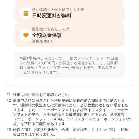
急な体調・天候不良でも大丈夫
日時変更料が無料
撮影後でもあんしんの
全額返金保証
適用条件あり
*撮影場所や日時によって、一部のフォトグラファーでは遠
方出張料（+3,000円）が発生する場合があります。撮影日
時・場所・フォトグラファーが該当する場合、申込みフォ
ームでお知らせします。
詳細は
利用規約
をご確認ください
撮影申込時に同意された利用規約に記載の納入期限までに納入しま
す。撮影時の状況または天候等により、当該枚数に達しない場合もあ
ります。また、ニューボーンフォトおよびライフスタイルニューボー
ンフォトの場合、お子様の安全を最優先に進行するため、基準枚数
（ニューボーンフォト：40枚、ライフスタイルニューボーンフォト:75
枚）を下回る可能性があります。
画像の加工（個別の肌修正、合成、背景消去、トリミング等）、印刷
等は含まれておりません。