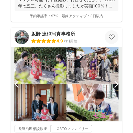
年七五三、たくさん撮影しましたが笑顔100％！...
予約承諾率：
97%
最終アクティブ：
3日以内
坂野 達也写真事務所
4.9
(
11
)
男性
発達凸凹相談歓迎
LGBTQフレンドリー