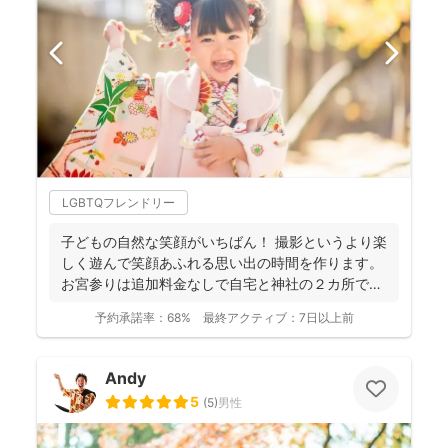
LGBTQフレンドリー
子どもの自然な笑顔がいちばん！ 撮影というより楽
しく遊んで笑顔あふれる思い出の時間を作ります。
お宮参りは追加料金なしで自宅と神社の２カ所で撮
影で...
予約承諾率：
68%
最終アクティブ：
7日以上前
Andy
5
(
5
)
男性