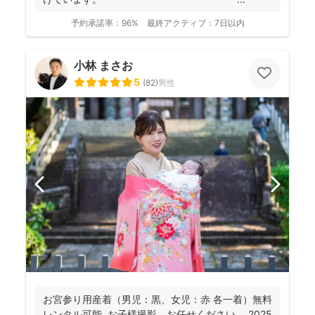
予約承諾率：
96%
最終アクティブ：
7日以内
小林 まさお
5
(
82
)
男性
お宮参り用産着（男児：黒、女児：赤 各一着）無料
レンタル可能 お子様撮影、お任せください。 2025