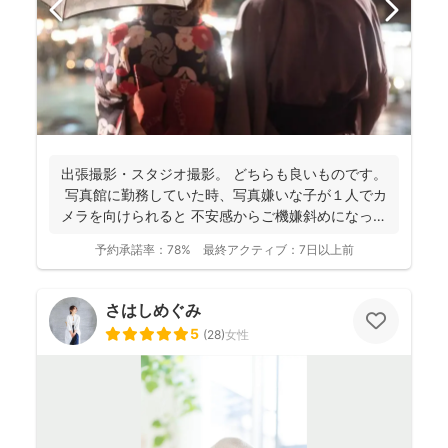
出張撮影・スタジオ撮影。 どちらも良いものです。
写真館に勤務していた時、写真嫌いな子が１人でカ
メラを向けられると 不安感からご機嫌斜めになっ
て...
予約承諾率：
78%
最終アクティブ：
7日以上前
さはしめぐみ
5
(
28
)
女性