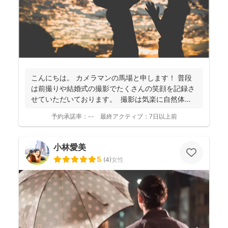
こんにちは。 カメラマンの馬場と申します！ 普段
は前撮りや結婚式の撮影でたくさんの笑顔を記録さ
せていただいております。 撮影は気楽に自然体な
姿を...
予約承諾率：
--
最終アクティブ：
7日以上前
小林愛美
5
(
4
)
女性