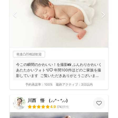
発達凸凹相談歓迎
今この瞬間のかわいい！を撮影📸 ふんわりかわいく
あたたかいフォト🫧🤍 年間100件ほどのご家族を撮
影しています ご覧いただきありがとうございま
す...
予約承諾率：
100%
最終アクティブ：
3日以内
川西 悟 (⸝⸝ᐢ ᵕ ᐢ⸝⸝)
4.9
(
74
)
男性