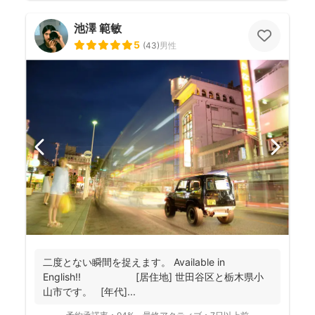
池澤 範敏
5
(
43
)
男性
二度とない瞬間を捉えます。 Available in
English!! [居住地] 世田谷区と栃木県小
山市です。 [年代]...