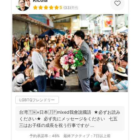
Ricola
5
(
33
)
男性
LGBTQフレンドリー
台湾🇹🇼×日本🇯🇵mixed我會說國語 ★必ずお読み
ください★ 必ず先にメッセージをください 七五
三はお子様の成長を祝う行事ですが ...
予約承諾率：
48%
最終アクティブ：
7日以上前