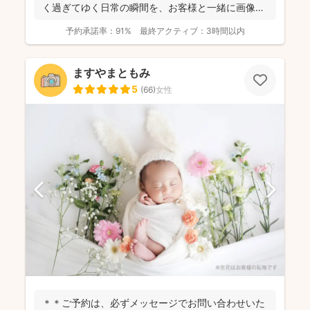
く過ぎてゆく日常の瞬間を、お客様と一緒に画像と
して残...
予約承諾率：
91%
最終アクティブ：
3時間以内
ますやまともみ
5
(
66
)
女性
＊＊ご予約は、必ずメッセージでお問い合わせいた