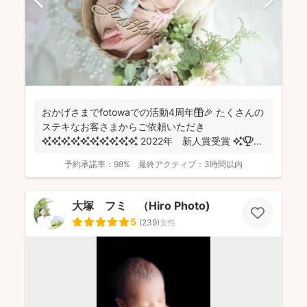
おかげさまでfotowaでの活動4周年🎁🎉 たくさんの
ステキなお客さまからご依頼いただき
✨✨✨✨✨✨✨✨✨✨ 2022年 新人賞受賞 ✨🏆 ...
予約承諾率：
98%
最終アクティブ：
3時間以内
大塚 フミ （Hiro Photo)
5
(
239
)
女性