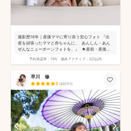
撮影歴16年｜産後ママに寄り添う安心フォト 『出
産を頑張ったママと赤ちゃんに、 あんしん・あん
ぜんなニューボーンフォトを。』 ★産前・産後
の...
予約承諾率：
79%
最終アクティブ：
3日以内
早川 修
5
(
20
)
男性