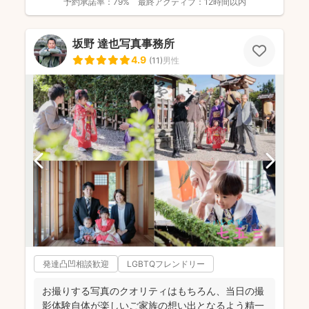
予約承諾率：
79%
最終アクティブ：
12時間以内
坂野 達也写真事務所
4.9
(
11
)
男性
発達凸凹相談歓迎
LGBTQフレンドリー
お撮りする写真のクオリティはもちろん、当日の撮
影体験自体が楽しいご家族の想い出となるよう精一