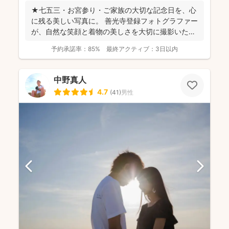
★七五三・お宮参り・ご家族の大切な記念日を、心
に残る美しい写真に。 善光寺登録フォトグラファー
が、自然な笑顔と着物の美しさを大切に撮影いたし
ます。 ◉...
予約承諾率：
85%
最終アクティブ：
3日以内
中野真人
4.7
(
41
)
男性