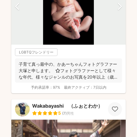
LGBTQフレンドリー
子育て真っ最中の、かあーちゃんフォトグラファー
大塚と申します。 ⭐︎フォトグラファーとして様々
な年代、様々なジャンルのお写真を20年以上（歳バ
レちゃ...
予約承諾率：
97%
最終アクティブ：
7日以内
Wakabayashi （ふぉとわか）
5
(
7
)
男性