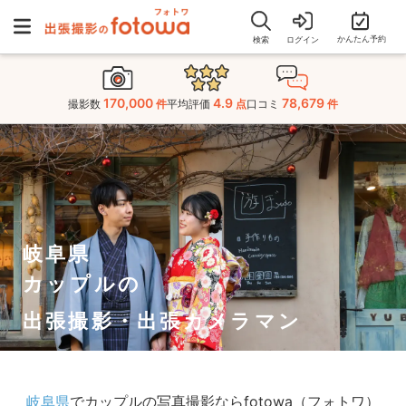
かんたん予約
検索
ログイン
170,000
4.9
78,679
撮影数
件
平均評価
点
口コミ
件
岐阜県
カップルの
出張撮影・出張カメラマン
岐阜県
でカップルの写真撮影ならfotowa（フォトワ）