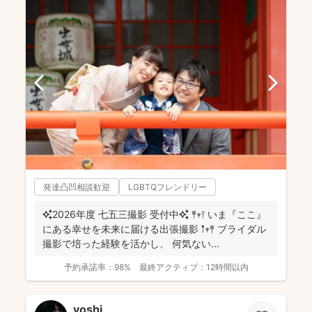
発達凸凹相談歓迎
LGBTQフレンドリー
✨2026年度 七五三撮影 受付中✨ 𖤣𖥧𖥣 いま『ここ』
にある幸せを未来に届ける出張撮影 𖡡𖥧𖤣 ブライダル
撮影で培った経験を活かし、 何気ない...
予約承諾率：
98%
最終アクティブ：
12時間以内
yoshi