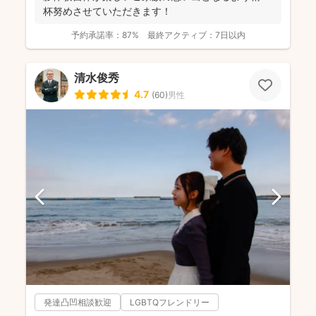
杯努めさせていただきます！
予約承諾率：
87%
最終アクティブ：
7日以内
清水俊秀
4.7
(
60
)
男性
発達凸凹相談歓迎
LGBTQフレンドリー