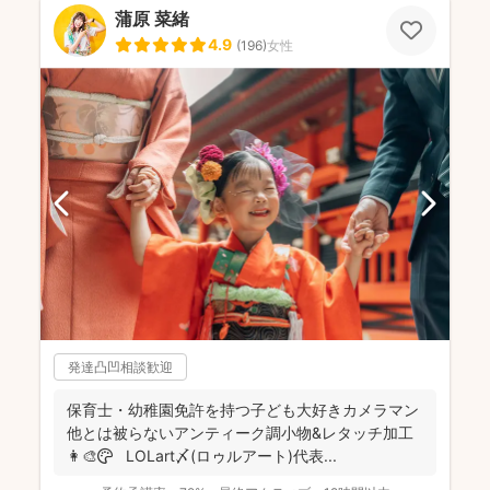
蒲原 菜緒
4.9
(
196
)
女性
発達凸凹相談歓迎
保育士・幼稚園免許を持つ子ども大好きカメラマン
他とは被らないアンティーク調小物&レタッチ加工
👩‍🎨🎨 LOLart〆(ロゥルアート)代表...