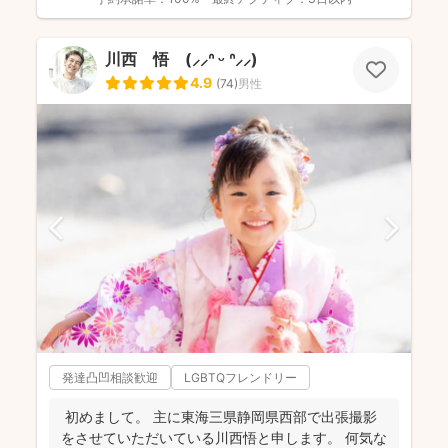
川西 悟 (⸝⸝ᐢ ᵕ ᐢ⸝⸝)
4.9
(
74
)
男性
発達凸凹相談歓迎
LGBTQフレンドリー
初めまして。 主に東海三県静岡県西部で出張撮影
をさせていただいている川西悟と申します。 何気な