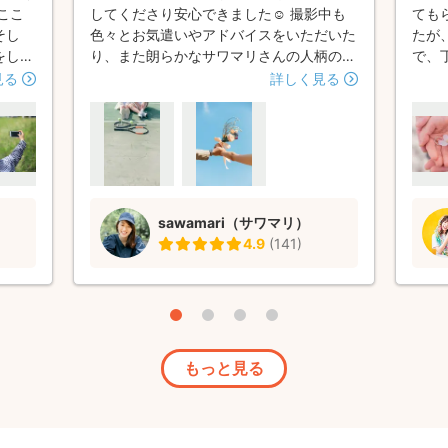
ここ
してくださり安心できました☺ 撮影中も
ても
そし
色々とお気遣いやアドバイスをいただいた
たが
をして
り、また朗らかなサワマリさんの人柄のお
で、
然な雰
かげで写真が苦手な私達でしたが終始リラ
た。
見る
詳しく見る
できま
ックスして撮影できました。 仕上がりも
いっ
の日
とても素敵でお気に入りの写真がたくさん
たお
す！
できたので、是非またおねがいしたいです
大事
まし
✨
んに
。
いま
sawamari（サワマリ）
4.9
(
141
)
もっと見る