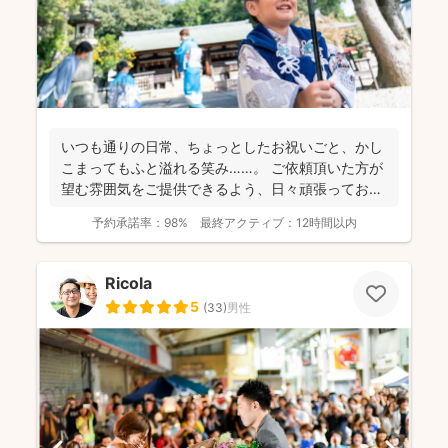
いつも通りの日常、ちょっとしたお祝いごと、かし
こまってもふと溢れる笑み……。 ご依頼頂いた方が
望む雰囲気をご提供できるよう、日々頑張っており
ます。 ...
予約承諾率：
98%
最終アクティブ：
12時間以内
Ricola
5
(
33
)
男性