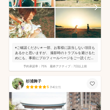
◉ご確認ください◉ 一部、お客様に該当しない項目も
あるかと思いますが、 撮影時のトラブルを避けるた
めにも、事前にプロフィールページをご一読くださ
います...
予約承諾率：
75%
最終アクティブ：
7日以上前
杉浦舞子
5
(
14
)
女性