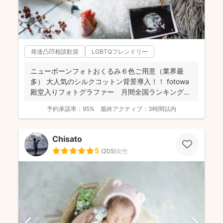
発達凸凹相談歓迎
LGBTQフレンドリー
ニューボーンフォトおくるみ６色ご用意（業界最
多） 大人気のシルクコットン背景導入！！ fotowa
殿堂入りフォトグラファー 月間全国ランキング１
位獲得...
予約承諾率：
95%
最終アクティブ：
3時間以内
Chisato
5
(
205
)
女性