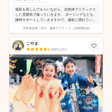
撮影を楽しんでもらいながら、自然体でリラックス
した雰囲気で撮っていきます。 ポージングなども、
随時サポートしていきますので、撮影に慣れていな
い方もお気軽...
予約承諾率：
87%
最終アクティブ：
24時間以内
こやま
5
(
387
)
未選択