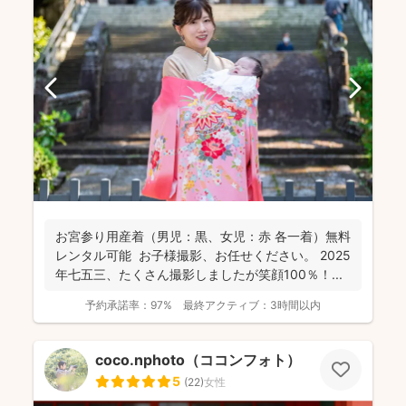
お宮参り用産着（男児：黒、女児：赤 各一着）無料
レンタル可能 お子様撮影、お任せください。 2025
年七五三、たくさん撮影しましたが笑顔100％！...
予約承諾率：
97%
最終アクティブ：
3時間以内
coco.nphoto（ココンフォト）
5
(
22
)
女性