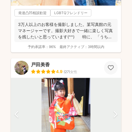
発達凸凹相談歓迎
LGBTQフレンドリー
3万人以上のお客様を撮影しました。某写真館の元
マネージャーです。撮影大好きで一緒に楽しく写真
を残したいと思っています(^^) 特に、 「うち
の...
予約承諾率：
96%
最終アクティブ：
3時間以内
戸田美香
4.9
(
27
)
女性