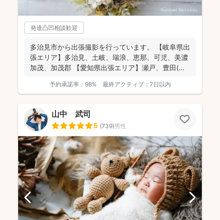
発達凸凹相談歓迎
多治見市から出張撮影を行っています。 【岐阜県出
張エリア】多治見、土岐、瑞浪、恵那、可児、美濃
加茂、加茂郡 【愛知県出張エリア】瀬戸、豊田(北
西部の一...
予約承諾率：
98%
最終アクティブ：
7日以内
山中 武司
5
(
739
)
男性