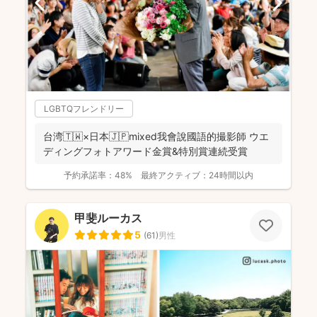
LGBTQフレンドリー
台湾🇹🇼×日本🇯🇵mixed我會說國語的撮影師 ウエ
ディングフォトアワード金賞&特別賞連続受賞
予約承諾率：
48%
最終アクティブ：
24時間以内
甲斐ルーカス
5
(
61
)
男性