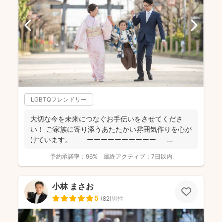
LGBTQフレンドリー
大切な今を未来につなぐお手伝いをさせてくださ
い！ ご家族に寄り添うあたたかい雰囲気作りを心が
けています。 ーーーーーーーーーー ...
予約承諾率：
96%
最終アクティブ：
7日以内
小林 まさお
5
(
82
)
男性