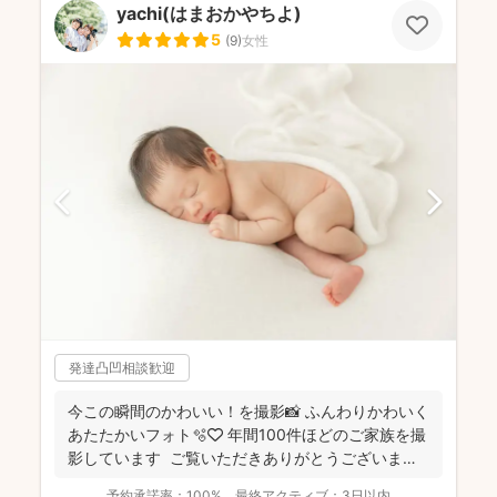
yachi(はまおかやちよ)
5
(
9
)
女性
発達凸凹相談歓迎
今この瞬間のかわいい！を撮影📸 ふんわりかわいく
あたたかいフォト🫧🤍 年間100件ほどのご家族を撮
影しています ご覧いただきありがとうございま
す...
予約承諾率：
100%
最終アクティブ：
3日以内