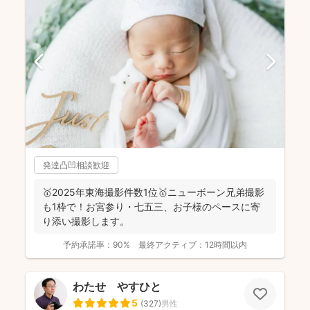
発達凸凹相談歓迎
🥇2025年東海撮影件数1位🥇ニューボーン兄弟撮影
も1枠で！お宮参り・七五三、お子様のペースに寄
り添い撮影します。
予約承諾率：
90%
最終アクティブ：
12時間以内
わたせ やすひと
5
(
327
)
男性