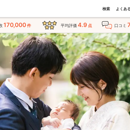
検索
よくあ
170,000
4.9
数
件
平均評価
点
口コミ