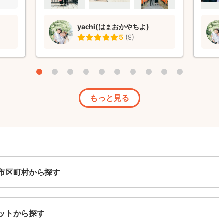
のまま写真にしていただけた形です。 あ
げで
いにく主役はほとんど寝ていたり、ご機嫌
あり
yachi(はまおかやちよ)
斜めの時間もありましたが、大きくなって
も自
5
(
9
)
振り返った時にとても思い出に残る素敵な
この
お宮参りになりました。ありがとうござい
もお
ました。
もっと見る
市区町村から探す
ットから探す