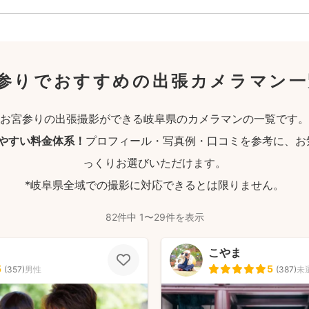
参りでおすすめの出張カメラマン一
お宮参りの出張撮影ができる岐阜県のカメラマンの一覧です。
りやすい料金体系！
プロフィール・写真例・口コミを参考に、お
っくりお選びいただけます。
*岐阜県全域での撮影に対応できるとは限りません。
82件中 1〜29件を表示
こやま
5
5
(
357
)
男性
(
387
)
未