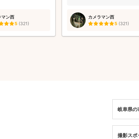
ラマン西
カメラマン西
5
(
321
)
5
(
321
)
岐阜県の
撮影スポ