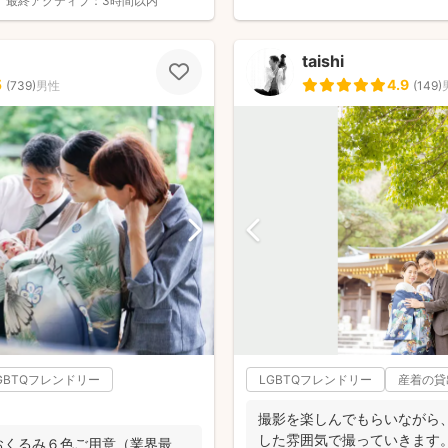
最終アクティブ：
3時間以内
taishi
5
4.9
(
739
)
男性
(
149
)
GBTQフレンドリー
LGBTQフレンドリー
産着の貸
撮影を楽しんでもらいながら
した雰囲気で撮っていきます
おくるみ６色ご用意（業界最