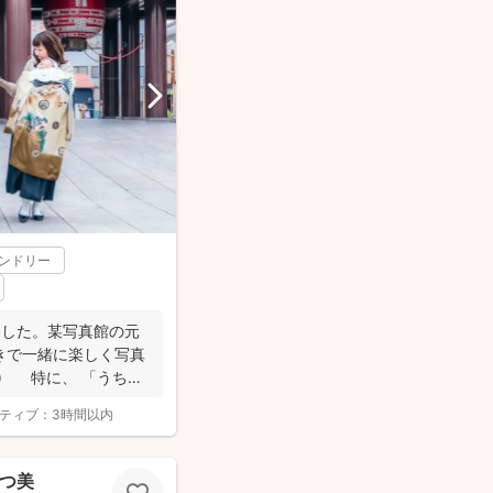
レンドリー
ました。某写真館の元
きで一緒に楽しく写真
^) 特に、 「うち
ティブ：
3時間以内
なつ美