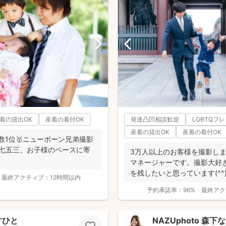
着の貸出OK
産着の着付OK
発達凸凹相談歓迎
LGBTQフ
産着の貸出OK
産着の着付OK
件数1位🥇ニューボーン兄弟撮影
・七五三、お子様のペースに寄
3万人以上のお客様を撮影し
マネージャーです。撮影大好
を残したいと思っています(^
最終アクティブ：
12時間以内
の...
予約承諾率：
96%
最終アク
すひと
NAZUphoto 森下