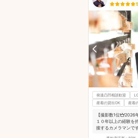
発達凸凹相談歓迎
L
産着の貸出OK
産着
【撮影数1位👑202
１０年以上の経験を
接するカメラマンで