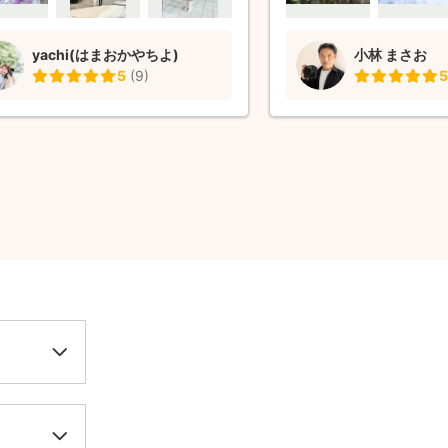
泣き顔の納品がなかったです😭本当に
てくださりました。撮影
がとうございました。写真の仕上がり
いた写真は加工無しとは
yachi(はまおかやちよ)
小林 まさお
然な色味にして頂き満足しています。
敵で感動でした。もちろ
5
(
9
)
5
度はありがとうございました♪また次
真はどれも素敵でまた感動
願いしたいと思います😌
までいろいろなカメラマ
らっていましたが、撮影
品された写真まで、間違
番よかったです。また機
小林さんにお願いしたい