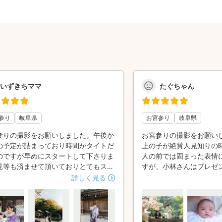
いずきちママ
たぐちゃん
参り
岐阜県
お宮参り
岐阜県
参りの撮影をお願いしました。午後か
お宮参りの撮影をお願い
の予定が詰まっており時間がタイトだ
上の子が絶賛人見知りの
のですが早めにスタートして下さりま
人の前では固まった表情
見等も済ませて頂いておりとてもスム
すが、小林さんはプレゼ
に無駄なく撮影をして頂き助かりまし
意してくださったり、た
詳しく見る
全て大満足な写真になりました🩷カメ
くださったりしてすぐに
ンさんにお願いして良かったです！子
いました。撮影中はヒッ
途中泣いたりしたのですが、泣き止ん
の荷物を置く用のバッグ
間を見逃さず迅速に撮って下さりおか
ださるなど、細やかな気