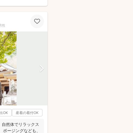
男性
出OK
産着の着付OK
、自然体でリラックス
。 ポージングなども、