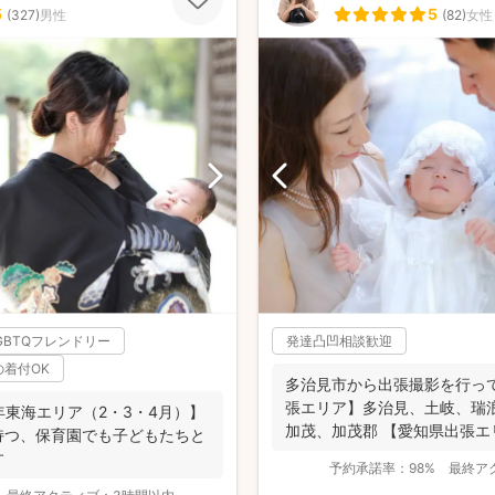
5
5
(
327
)
男性
(
82
)
女性
GBTQフレンドリー
発達凸凹相談歓迎
の着付OK
多治見市から出張撮影を行っ
張エリア】多治見、土岐、瑞
6年東海エリア（2・3・4月）】
加茂、加茂郡 【愛知県出張エ
持つ、保育園でも子どもたちと
西部の一...
す
予約承諾率：
98%
最終ア