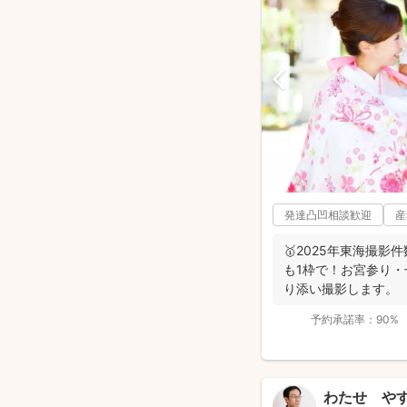
発達凸凹相談歓迎
産
🥇2025年東海撮影
も1枠で！お宮参り
り添い撮影します。
予約承諾率：
90%
わたせ や