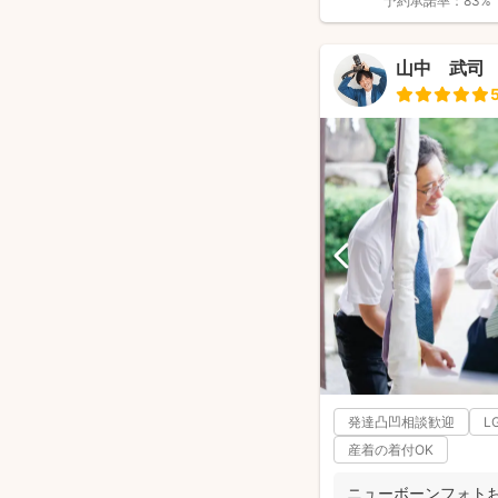
予約承諾率：
83%
山中 武司
発達凸凹相談歓迎
L
産着の着付OK
ニューボーンフォト