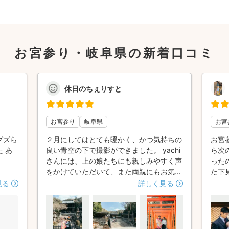
お宮参り・岐阜県の新着口コミ
休日のちぇりすと
お宮参り
岐阜県
お宮
グズら
２月にしてはとても暖かく、かつ気持ちの
お宮
 あ
良い青空の下で撮影ができました。 yachi
ら次
さんには、上の娘たちにも親しみやすく声
った
をかけていただいて、また両親にもお気遣
た下
いの言葉かけをしていただいて、終始和や
ーズ
見る
詳しく見る
かな雰囲気で撮影に臨むことができまし
た✨
た。 写真は、自然な表情をたくさん撮っ
ラマ
ていただきました。色味、雰囲気も温かみ
供も
を感じられるもので、その場の雰囲気をそ
だ瞬