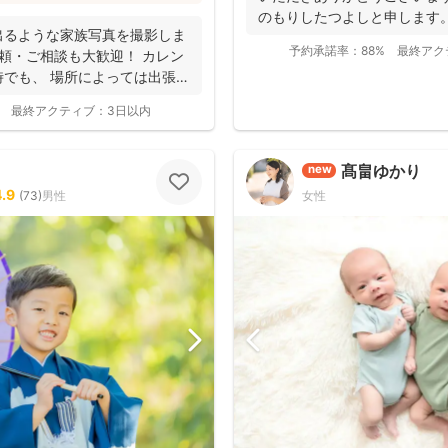
「赤ちゃんへの対応が優しく安心」
のもりしたつよしと申します
ューボーンフォトは様々な研修を受講
出るような家族写真を撮影しま
に撮影...
写真をお届けされています(^^)
予約承諾率：
88%
最終アク
頼・ご相談も大歓迎！ カレン
でも、 場所によっては出張で
最終アクティブ：
3日以内
髙畠ゆかり
new
4.9
(
73
)
男性
女性