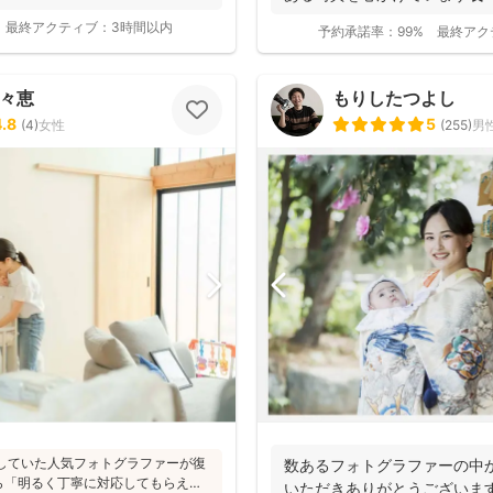
最終アクティブ：
3時間以内
予約承諾率：
99%
最終アク
百々恵
もりしたつよし
4.8
5
(
4
)
女性
(
255
)
男
活動していた人気フォトグラファーが復
数あるフォトグラファーの中
ら「明るく丁寧に対応してもらえ
いただきありがとうございま