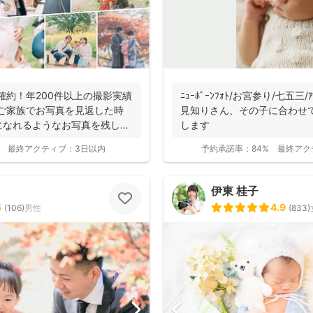
枚確約！年200件以上の撮影実績
ﾆｭｰﾎﾞｰﾝﾌｫﾄ/お宮参り/七五三/
にご家族でお写真を見返した時
見知りさん、その子に合わせ
になれるようなお写真を残し
します
最終アクティブ：
3日以内
予約承諾率：
84%
最終アク
伊東 桂子
5
4.9
(
106
)
男性
(
833
)