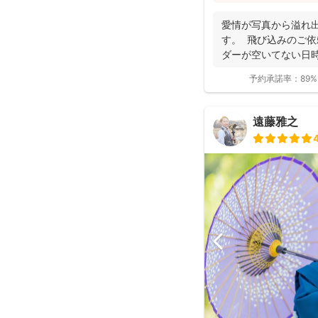
た」「納品が早い」
と好評です♪特にニ
愛情が写真から溢れ
し、クオリティ高いお
す。 飛び込みのご依
ダーが空いてない日時
き...
予約承諾率：
89%
遠藤雅之