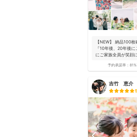
【NEW】 納品100
『10年後、20年後
にご家族全員が笑顔
ま...
予約承諾率：
81%
吉竹 恵介