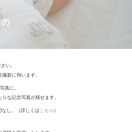
トの
ださい。
念撮影に伺います。
写真に。
たりな記念写真が残せます。
切なし。（詳しくは
こちら
）