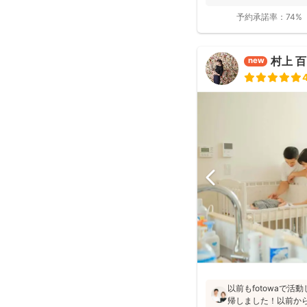
予約承諾率：
74%
村上 
new
以前もfotowaで
帰しました！以前か