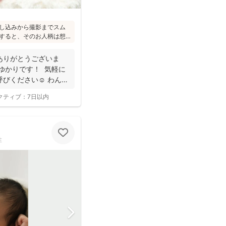
し込みから撮影までスム
すると、そのお人柄は想
のこと(^^)ニューボーン
れ、ウェディング業界経
ありがとうございま
で安心してお写りいただ
ゆかりです！ 気軽に
びください☺︎ わんぱ
クティブ：
7日以内
性