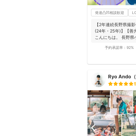
発達凸凹相談歓迎
L
【2年連続長野県撮影
(24年・25年)】
こんにちは。 長野県
動...
予約承諾率：
92%
Ryo And