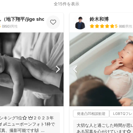
全15件を表示
地下翔平/jige shohe）
鈴木和博
5
5
(
950
)
男性
(
68
)
男性
発達凸凹相談歓迎
LGBTQフ
ンキング1位⭐️ 👑２０２３年
 👶ニューボーンフォト1枠で
大切な人と過ごした時間が思
、撮影可能です🙌 ...
ある写真を心がけています⭐️