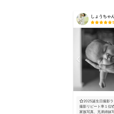
しょうちゃん（
⭐️2025誕生日撮影ラ
撮影リピート率１位👑
家族写真、兄弟姉妹写真