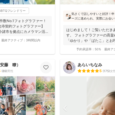
GBTQフレンドリー
気さくで話しやすいと好評！申
ーズに進められ、実際にお会い
件数No.1フォトグラファー！
像通り！というお声もたくさんと
【善光寺契約フォトグラファー】
フォトの研修をしっかり受講さ
はじめまして！ご覧いただき
小諸市を拠点にカメラマン活
験もあり、赤ちゃんから大人ま
す。 フォトグラファーの髙畠
けます♪
最終アクティブ：
3時間以内
「ゆかり」や「ばたこ」とお呼
く...
予約承諾率：
50%
最終ア
o（安藤 瞭）
あらいちなみ
5
5
(
89
)
男性
(
175
)
女