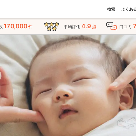
検索
よくあ
170,000
4.9
数
件
平均評価
点
口コミ