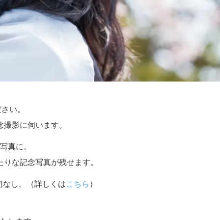
ださい。
念撮影に伺います。
写真に。
たりな記念写真が残せます。
切なし。（詳しくは
こちら
）