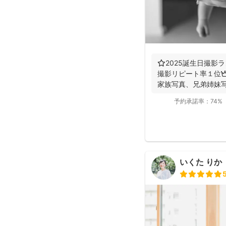
⭐️2025誕生日撮影ラ
撮影リピート率１位👑
家族写真、兄弟姉妹写真
予約承諾率：
74%
いくた りか