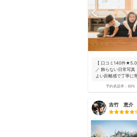
【 口コミ140件★5.
／ 飾らない日常写真
よい距離感で丁寧に寄り
予約承諾率：
89%
吉竹 恵介