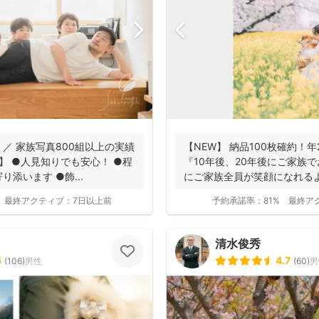
0 ／ 家族写真800組以上の実績
【NEW】 納品100枚確約！
 】 ●人見知りでも安心！ ●程
『10年後、20年後にご家族
添います ●飾...
にご家族全員が笑顔になれる
ま...
最終アクティブ：
7日以上前
予約承諾率：
81%
最終ア
清水俊秀
5
4.7
(
106
)
男性
(
60
)
男