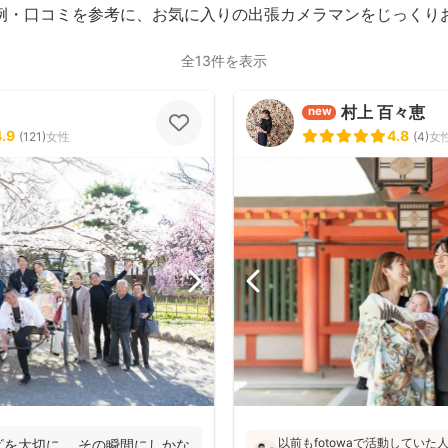
例・口コミを参考に、お気に入りの出張カメラマンをじっくり
全13件を表示
村上 百々恵
new
4.9
4.8
(
121
)
女性
(
4
)
女
以前もfotowaで活動してい
を大切に、 その瞬間にしかな