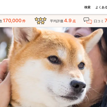
検索
よくあ
170,000
4.9
数
件
平均評価
点
口コミ