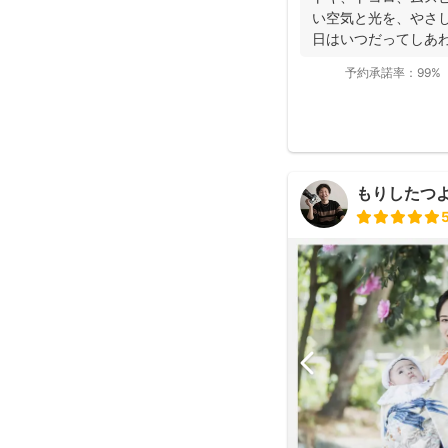
い空気と光を、やさし
日はいつだってしあ
て...
予約承諾率：
99%
もりしたつ