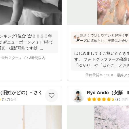
気さくで話しやすいと好評！申
ンキング1位⭐️ 👑２０２３年
ーズに進められ、実際にお会い
 👶ニューボーンフォト1枠で
像通り！というお声もたくさんと
、撮影可能です🙌 ...
フォトの研修をしっかり受講さ
はじめまして！ご覧いただき
験もあり、赤ちゃんから大人ま
最終アクティブ：
3時間以内
す。 フォトグラファーの髙畠
けます♪
「ゆかり」や「ばたこ」とお呼
く...
予約承諾率：
50%
最終ア
（旧姓かどの）- さくらふ写真 -
Ryo Ando（安藤
5
5
(
147
)
女性
(
89
)
男性