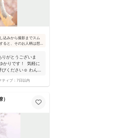
し込みから撮影までスム
すると、そのお人柄は想
のこと(^^)ニューボーン
れ、ウェディング業界経
ありがとうございま
で安心してお写りいただ
ゆかりです！ 気軽に
びください☺︎ わんぱ
クティブ：
7日以内
 瞭）