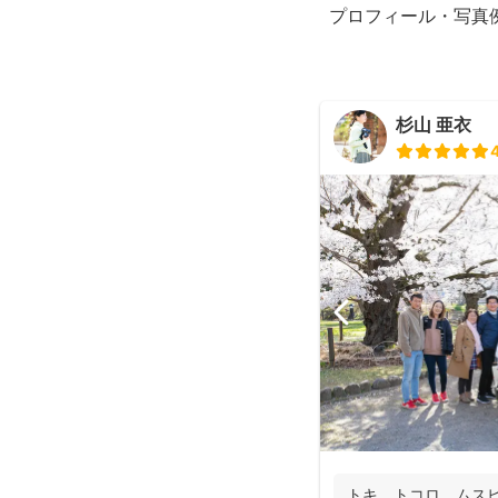
プロフィール・写真
杉山 亜衣
トキ、トコロ、ムスビ