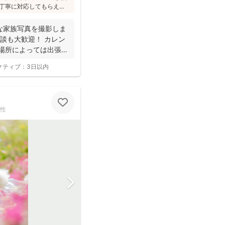
丁寧に対応してもらえ
への対応が優しく安心」
フォトは様々な研修を受講
な家族写真を撮影しま
けされています(^^)
談も大歓迎！ カレン
 場所によっては出張で
クティブ：
3日以内
性