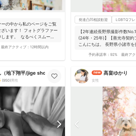
発達凸凹相談歓迎
LGBTQフ
ァーの中から私のページをご覧
ざいます！ フォトグラファー
【2年連続長野県撮影件数No
申します。 なるべくスムーズ
(24年・25年)】【善光寺契
こんにちは。 長野県小諸市を
最終アクティブ：
12時間以内
動...
予約承諾率：
92%
最終アク
地下翔平/jige shohe）
髙畠ゆかり
new
5
(
950
)
男性
女性