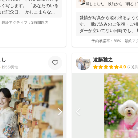
帰しました！以前から「明るく
く写します。 「あなたのいる
た」「納品が早い」「赤ちゃん
わせ記念日」 かしこまらなく
と好評です♪特にニューボーン
愛情が写真から溢れ出るよう
し、クオリティ高いお写真をお届
最終アクティブ：
3時間以内
す。 飛び込みのご依頼・ご相
ダーが空いてない日時でも、
き...
予約承諾率：
89%
最終ア
よし
遠藤雅之
5
4.9
(
255
)
男性
(
73
)
男