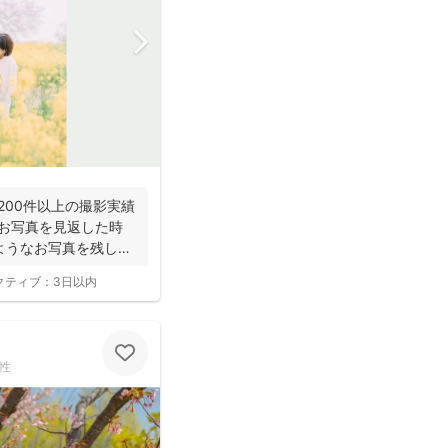
年200件以上の撮影実績
でお写真を見返した時
ようなお写真を残し
クティブ：
3日以内
性