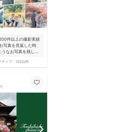
年200件以上の撮影実績
でお写真を見返した時
ようなお写真を残し
クティブ：
3日以内
性