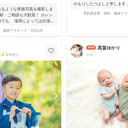
「赤ちゃんへの対応が優しく安心」
のもりしたつよしと申します
ューボーンフォトは様々な研修を受講
出るような家族写真を撮影しま
に撮影...
写真をお届けされています(^^)
予約承諾率：
88%
最終アク
頼・ご相談も大歓迎！ カレン
でも、 場所によっては出張で
最終アクティブ：
3日以内
髙畠ゆかり
new
4.9
(
73
)
男性
女性