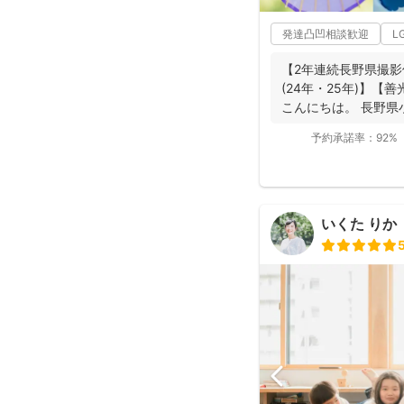
発達凸凹相談歓迎
L
【2年連続長野県撮影
(24年・25年)】
こんにちは。 長野県
動...
予約承諾率：
92%
いくた りか