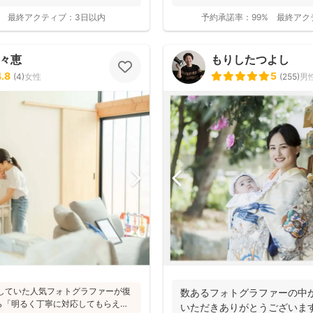
て...
最終アクティブ：
3日以内
予約承諾率：
99%
最終アク
百々恵
もりしたつよし
4.8
5
(
4
)
女性
(
255
)
男
活動していた人気フォトグラファーが復
数あるフォトグラファーの中
ら「明るく丁寧に対応してもらえ
いただきありがとうございま