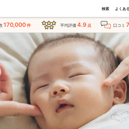
検索
よくあ
170,000
4.9
数
件
平均評価
点
口コミ