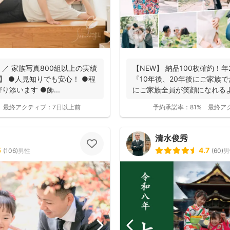
0 ／ 家族写真800組以上の実績
【NEW】 納品100枚確約！
 】 ●人見知りでも安心！ ●程
『10年後、20年後にご家族
添います ●飾...
にご家族全員が笑顔になれる
ま...
最終アクティブ：
7日以上前
予約承諾率：
81%
最終ア
清水俊秀
5
4.7
(
106
)
男性
(
60
)
男