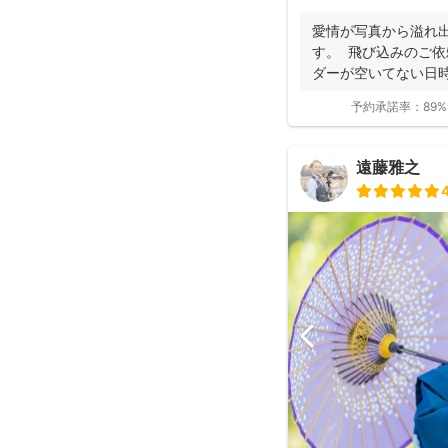
た」「納品が早い」
と好評です♪特にニ
愛情が写真から溢れ
し、クオリティ高いお
す。 飛び込みのご依
ダーが空いてない日時
き...
予約承諾率：
89%
遠藤雅之