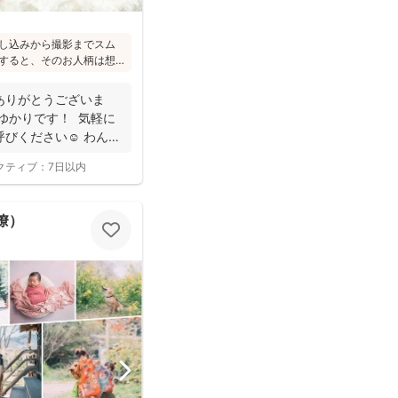
し込みから撮影までスム
すると、そのお人柄は想
のこと(^^)ニューボーン
れ、ウェディング業界経
ありがとうございま
で安心してお写りいただ
ゆかりです！ 気軽に
びください☺︎ わんぱ
クティブ：
7日以内
 瞭）