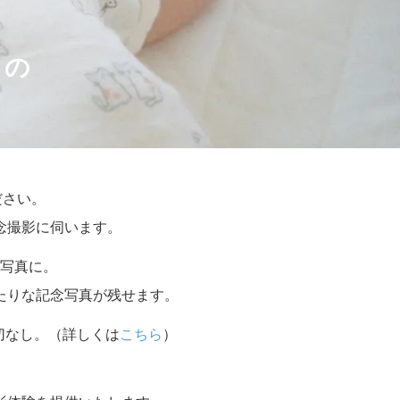
トの
ださい。
念撮影に伺います。
写真に。
たりな記念写真が残せます。
切なし。（詳しくは
こちら
）