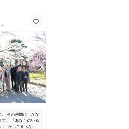
女性
に、 その瞬間にしかな
ます。 「あなたのいる
日」 かしこまらなく