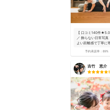
【 口コミ140件★5.
／ 飾らない日常写真
よい距離感で丁寧に寄り
予約承諾率：
89%
吉竹 恵介