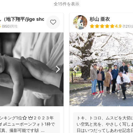
全15件を表示
地下翔平/jige shohe）
杉山 亜衣
5
4.9
(
950
)
男性
(
121
)
ンキング1位⭐️ 👑２０２３年
トキ、トコロ、ムスビを大切
 👶ニューボーンフォト1枠で
い空気と光を、やさしく写し
、撮影可能です🙌 ...
日はいつだってしあわせ記念