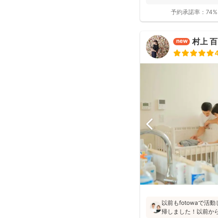
予約承諾率：
74%
村上 
new
以前もfotowaで
帰しました！以前か