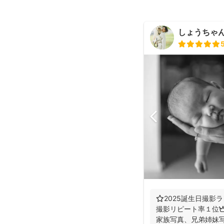
しょうちゃん（
⭐️2025誕生日撮影ラ
撮影リピート率１位👑
家族写真、兄弟姉妹写真