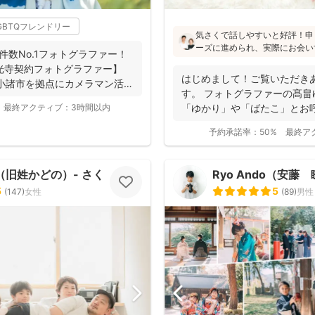
GBTQフレンドリー
気さくで話しやすいと好評！申
ーズに進められ、実際にお会い
件数No.1フォトグラファー！
像通り！というお声もたくさんと
【善光寺契約フォトグラファー】
フォトの研修をしっかり受講さ
はじめまして！ご覧いただき
小諸市を拠点にカメラマン活
験もあり、赤ちゃんから大人ま
す。 フォトグラファーの髙畠
けます♪
最終アクティブ：
3時間以内
「ゆかり」や「ばたこ」とお呼
く...
予約承諾率：
50%
最終ア
（旧姓かどの）- さくらふ写真 -
Ryo Ando（安藤
5
5
(
147
)
女性
(
89
)
男性