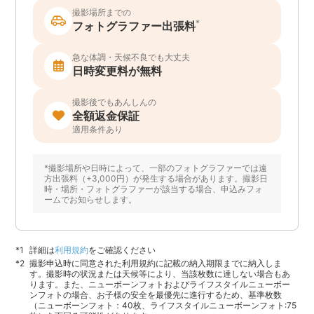
撮影場所までの
*
フォトグラファー出張料
急な体調・天候不良でも大丈夫
日時変更料が無料
撮影後でもあんしんの
全額返金保証
適用条件あり
*撮影場所や日時によって、一部のフォトグラファーでは遠
方出張料（+3,000円）が発生する場合があります。撮影日
時・場所・フォトグラファーが該当する場合、申込みフォ
ームでお知らせします。
詳細は
利用規約
をご確認ください
撮影申込時に同意された利用規約に記載の納入期限までに納入しま
す。撮影時の状況または天候等により、当該枚数に達しない場合もあ
ります。また、ニューボーンフォトおよびライフスタイルニューボー
ンフォトの場合、お子様の安全を最優先に進行するため、基準枚数
（ニューボーンフォト：40枚、ライフスタイルニューボーンフォト:75