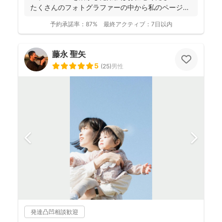
たくさんのフォトグラファーの中から私のページに
アクセ...
予約承諾率：
87%
最終アクティブ：
7日以内
藤永 聖矢
5
(
25
)
男性
発達凸凹相談歓迎