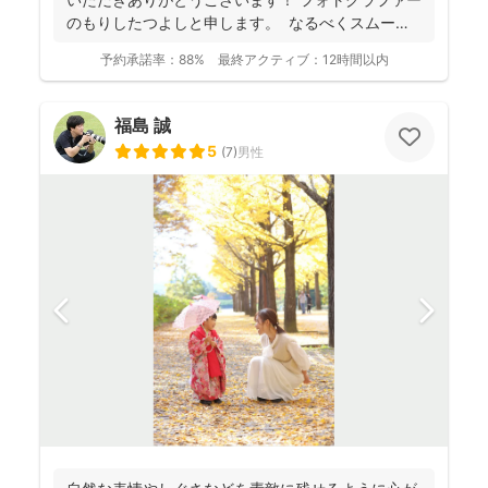
のもりしたつよしと申します。 なるべくスムーズ
に撮影...
予約承諾率：
88%
最終アクティブ：
12時間以内
福島 誠
5
(
7
)
男性