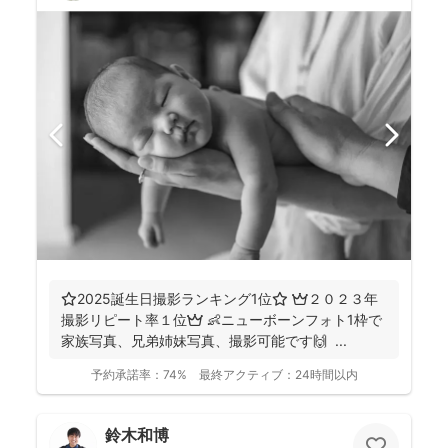
⭐️2025誕生日撮影ランキング1位⭐️ 👑２０２３年
撮影リピート率１位👑 👶ニューボーンフォト1枠で
家族写真、兄弟姉妹写真、撮影可能です🙌 ...
予約承諾率：
74%
最終アクティブ：
24時間以内
鈴木和博