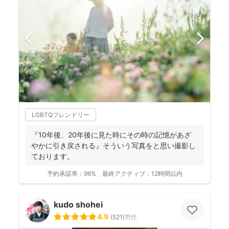
LGBTQフレンドリー
『10年後、20年後に見た時にその時の記憶があざ
やかに引き戻される』そういう写真をと思い撮影し
ております。
予約承諾率：
96%
最終アクティブ：
12時間以内
kudo shohei
4.9
(
521
)
男性