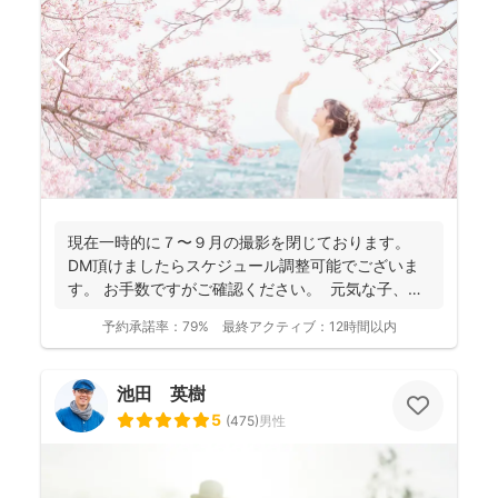
現在一時的に７〜９月の撮影を閉じております。
DM頂けましたらスケジュール調整可能でございま
す。 お手数ですがご確認ください。 元気な子、人
見知...
予約承諾率：
79%
最終アクティブ：
12時間以内
池田 英樹
5
(
475
)
男性