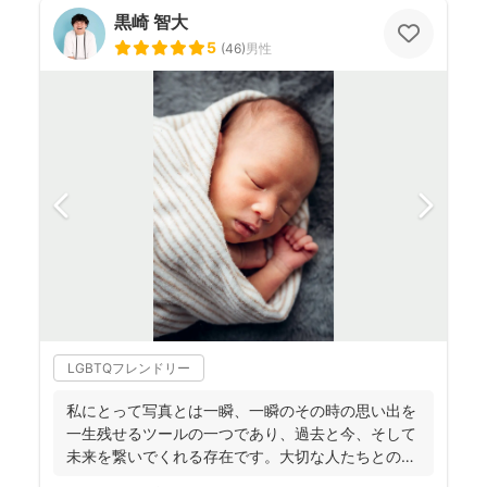
黒崎 智大
5
(
46
)
男性
LGBTQフレンドリー
私にとって写真とは一瞬、一瞬のその時の思い出を
一生残せるツールの一つであり、過去と今、そして
未来を繋いでくれる存在です。大切な人たちとの写
真を残して、今あ...