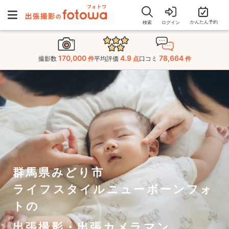
かんたん予約
検索
ログイン
170,000
4.9
78,664
撮影数
件
平均評価
点
口コミ
件
群馬県みどり市
ライフスタイルニューボーンフォ
トの
出張撮影・出張カメラマン