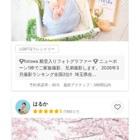
LGBTQフレンドリー
🏆fotowa 殿堂入りフォトグラファー 🏆 ニューボ
ーン1枠でご家族撮影、兄弟撮影します。 2026年3
月撮影ランキング全国2位‼️ 埼玉県在...
予約承諾率：
90%
最終アクティブ：
3時間以内
はるか
5
(
166
)
女性