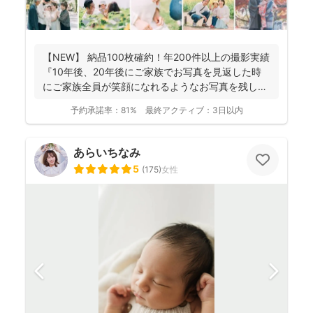
【NEW】 納品100枚確約！年200件以上の撮影実績
『10年後、20年後にご家族でお写真を見返した時
にご家族全員が笑顔になれるようなお写真を残し
ま...
予約承諾率：
81%
最終アクティブ：
3日以内
あらいちなみ
5
(
175
)
女性