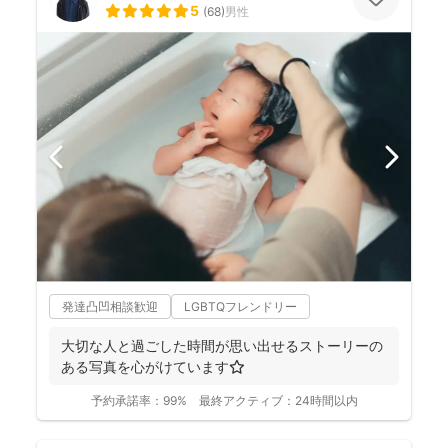
5
(
68
)
男性
発達凸凹相談歓迎
LGBTQフレンドリー
大切な人と過ごした時間が思い出せるストーリーの
ある写真を心がけています⭐️
予約承諾率：
99%
最終アクティブ：
24時間以内