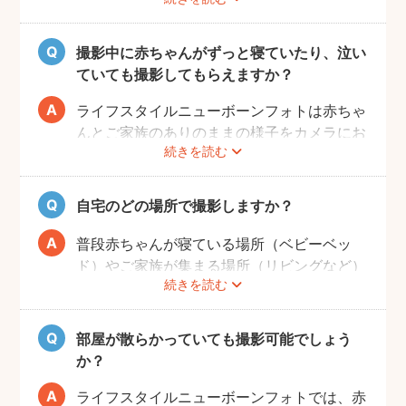
すめです。
赤ちゃんもお母さんも、おうちに戻ってから
の生活リズムがまだ整わないうえ、授乳・お
撮影中に赤ちゃんがずっと寝ていたり、泣い
むつ替え・ねんねのタイミングは赤ちゃんに
ていても撮影してもらえますか？
よってそれぞれです。 日時を決めるのが難
しい場合、フォトグラファーへ予約時間をご
ライフスタイルニューボーンフォトは赤ちゃ
相談ください。
んとご家族のありのままの様子をカメラにお
続きを読む
さめます。そのため、寝ていたり、泣いてい
てもそのまま撮影をしていきます。生まれた
ての赤ちゃんの寝顔、元気いっぱいの泣き顔
自宅のどの場所で撮影しますか？
など、ぜひご家族の記念として残すことをお
すすめします！
普段赤ちゃんが寝ている場所（ベビーベッ
ド）やご家族が集まる場所（リビングなど）
続きを読む
を中心に撮影します。撮影可能な場所や、撮
影NGの場所については事前にフォトグラフ
ァーと打ち合わせをお願いします。
部屋が散らかっていても撮影可能でしょう
か？
ライフスタイルニューボーンフォトでは、赤