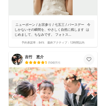
ニューボーン / お宮参り / 七五三 / バースデー 今
しかないその瞬間を、やさしく自然に残します は
じめまして、ちなみです。 フォトス...
予約承諾率：
84%
最終アクティブ：
12時間以内
吉竹 恵介
5
(
106
)
男性