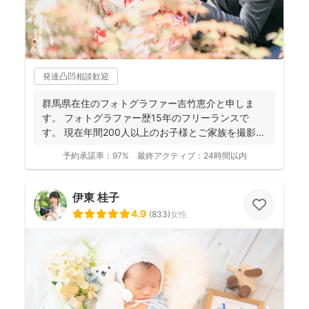
発達凸凹相談歓迎
群馬県在住のフォトグラファー吉竹恵介と申しま
す。 フォトグラファー歴15年のフリーランスで
す。 現在年間200人以上のお子様とご家族を撮影し
ております...
予約承諾率：
97%
最終アクティブ：
24時間以内
伊東 桂子
4.9
(
833
)
女性