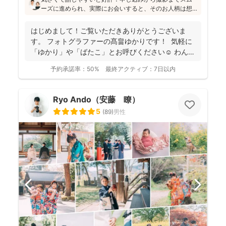
ーズに進められ、実際にお会いすると、そのお人柄は想
像通り！というお声もたくさんとのこと(^^)ニューボーン
フォトの研修をしっかり受講され、ウェディング業界経
はじめまして！ご覧いただきありがとうございま
験もあり、赤ちゃんから大人まで安心してお写りいただ
す。 フォトグラファーの髙畠ゆかりです！ 気軽に
けます♪
「ゆかり」や「ばたこ」とお呼びください☺︎ わんぱ
く...
予約承諾率：
50%
最終アクティブ：
7日以内
Ryo Ando（安藤 瞭）
5
(
89
)
男性