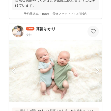
自然な表情やしぐさなどを素敵に残せるように心が
けています。
予約承諾率：
100%
最終アクティブ：
3日以内
髙畠ゆかり
new
女性
気さくで話しやすいと好評！申し込みから撮影までスム