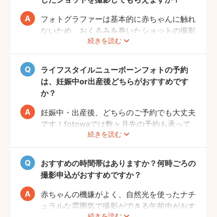
フォトグラファーは基本的に赤ちゃんに触れ
ないため、おくるみを巻いたショットの撮影
続きを読む
は実施いたしません。また、小物について
も、基本的にフォトグラファーからのご用意
はございません。おくるみや小物を使用する
ライフスタイルニューボーンフォトの予約
撮影をご希望の場合は、ニューボーンフォト
は、妊娠中or出産後どちらがおすすめです
ジャンルのご予約をお願いします。
か？
妊娠中・出産後、どちらのご予約でも大丈夫
です！fotowaでは数ヶ月先の予約も承って
続きを読む
いるので、妊娠中にフォトグラファーを決め
て、撮影のご予約をするのがおすすめです。
（産後は赤ちゃんのお世話や、ご自身の体調
おすすめの時間帯はありますか？何時ごろの
により、検討する時間を確保することが難し
撮影申込がおすすめですか？
い場合が多いです。）
赤ちゃんの機嫌がよく、自然光を使ったナチ
ュラルな雰囲気で撮影ができる午前中がおす
続きを読む