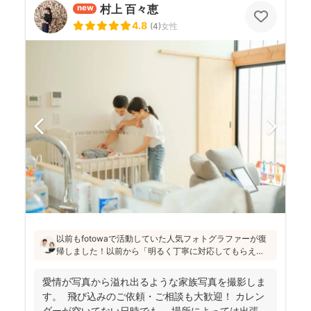
村上 百々恵
new
4.8
(
4
)
女性
以前もfotowaで活動していた人気フォトグラファーが復
帰しました！以前から「明るく丁寧に対応してもらえ
た」「納品が早い」「赤ちゃんへの対応が優しく安心」
と好評です♪特にニューボーンフォトは様々な研修を受講
愛情が写真から溢れ出るような家族写真を撮影しま
し、クオリティ高いお写真をお届けされています(^^)
す。 飛び込みのご依頼・ご相談も大歓迎！ カレン
ダーが空いてない日時でも、 場所によっては出張で