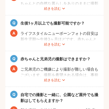
ちゃんとの自然な暮らしをありのままに撮影
続きを読む
します。ご自身が気にならなければ、掃除や
片付けは必ずしも必要ではありません。も
し、お部屋の様子が気になる場合は、事前に
生後1ヶ月以上でも撮影可能ですか？
お部屋を整えていただきますようお願いしま
す。フォトグラファーが片付けなどをお手伝
ライフスタイルニューボーンフォトの目安は
いすること、撮影当日に片付けのお時間をと
新生児期〜生後3ヶ月ほどです。赤ちゃんと
ることはできかねることご承知ください。
続きを読む
の生活リズムが整い、お気持ちにも余裕がで
てきたタイミングでぜひお気軽にフォトグラ
ファーへご相談ください！
赤ちゃんと兄弟児の撮影はできますか？
ご兄弟児のご機嫌により撮影が難しい場合も
ございます。撮影を希望される場合は、事前
続きを読む
にフォトグラファーへご相談いただけますよ
うお願いします。
自宅での撮影と一緒に、公園など屋外でも撮
影はしてもらえますか？