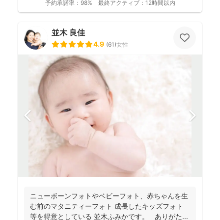
予約承諾率：
98%
最終アクティブ：
12時間以内
並木 良佳
4.9
(
61
)
女性
ニューボーンフォトやベビーフォト、赤ちゃんを生
む前のマタニティーフォト 成長したキッズフォト
等を得意としている 並木ふみかです。 ありがた...