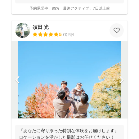
予約承諾率：
99%
最終アクティブ：
7日以上前
須田 光
5
(
1
)
男性
『あなたに寄り添った特別な体験をお届けします』
ロケーションを活かした撮影はお任せください！