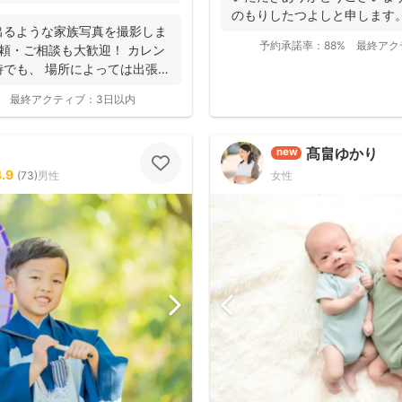
「赤ちゃんへの対応が優しく安心」
のもりしたつよしと申します
ューボーンフォトは様々な研修を受講
出るような家族写真を撮影しま
に撮影...
写真をお届けされています(^^)
予約承諾率：
88%
最終アク
頼・ご相談も大歓迎！ カレン
でも、 場所によっては出張で
最終アクティブ：
3日以内
髙畠ゆかり
new
4.9
(
73
)
男性
女性