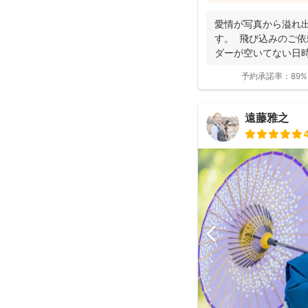
た」「納品が早い」
と好評です♪特にニ
愛情が写真から溢れ
し、クオリティ高いお
す。 飛び込みのご依
ダーが空いてない日時
き...
予約承諾率：
89%
遠藤雅之