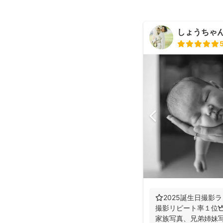
しょうちゃん（
⭐️2025誕生日撮影ラ
撮影リピート率１位👑
家族写真、兄弟姉妹写真