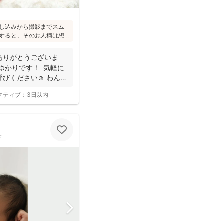
し込みから撮影までスム
すると、そのお人柄は想
のこと(^^)ニューボーン
れ、ウェディング業界経
ありがとうございま
で安心してお写りいただ
ゆかりです！ 気軽に
びください☺︎ わんぱ
クティブ：
3日以内
性