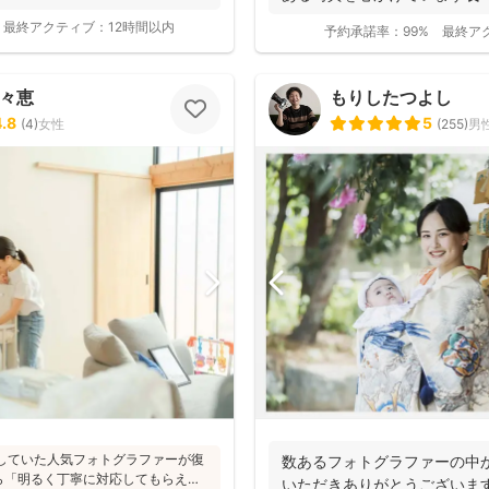
最終アクティブ：
12時間以内
予約承諾率：
99%
最終ア
百々恵
もりしたつよし
4.8
5
(
4
)
女性
(
255
)
男
活動していた人気フォトグラファーが復
数あるフォトグラファーの中
ら「明るく丁寧に対応してもらえ
いただきありがとうございま