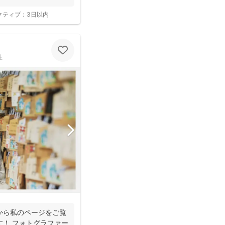
クティブ：
3日以内
性
から私のページをご覧
す！ フォトグラファー