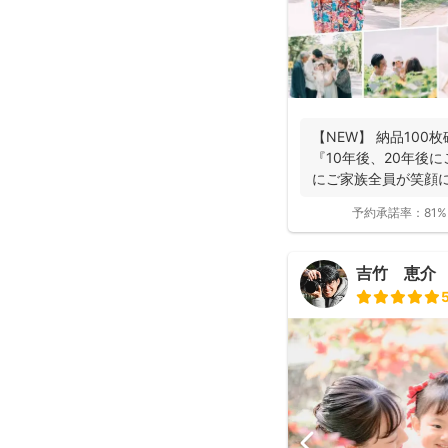
【NEW】 納品100
『10年後、20年後
にご家族全員が笑顔
ま...
予約承諾率：
81%
吉竹 恵介