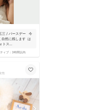
五三 / バースデー 今
く自然に残します は
トス...
ティブ：
3時間以内
女性