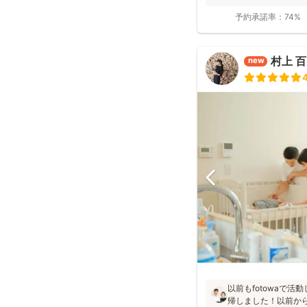
予約承諾率：
74%
村上 
new
以前もfotowaで
帰しました！以前か