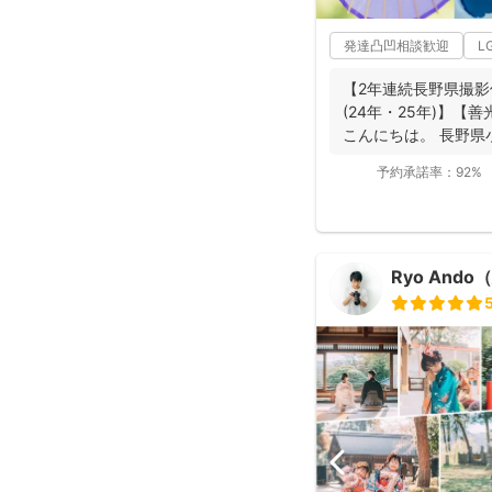
発達凸凹相談歓迎
L
【2年連続長野県撮影
(24年・25年)】
こんにちは。 長野県
動...
予約承諾率：
92%
Ryo And