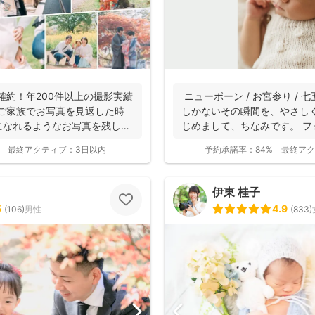
枚確約！年200件以上の撮影実績
ニューボーン / お宮参り / 七
にご家族でお写真を見返した時
しかないその瞬間を、やさし
になれるようなお写真を残し
じめまして、ちなみです。 フォ
最終アクティブ：
3日以内
予約承諾率：
84%
最終アク
伊東 桂子
5
4.9
(
106
)
男性
(
833
)