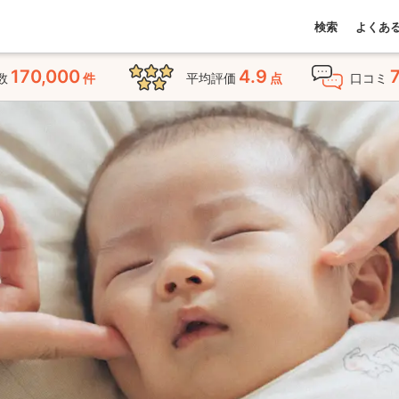
検索
よくあ
170,000
4.9
数
件
平均評価
点
口コミ