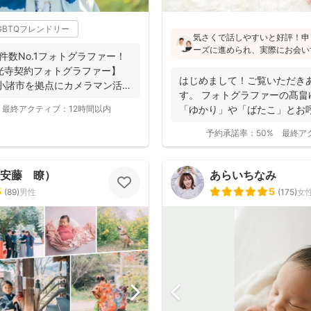
GBTQフレンドリー
気さくで話しやすいと好評！申
ーズに進められ、実際にお会い
件数No.1フォトグラファー！
像通り！というお声もたくさんと
【善光寺契約フォトグラファー】
フォトの研修をしっかり受講さ
はじめまして！ご覧いただき
小諸市を拠点にカメラマン活
験もあり、赤ちゃんから大人ま
す。 フォトグラファーの髙畠
けます♪
最終アクティブ：
12時間以内
「ゆかり」や「ばたこ」とお呼
く...
予約承諾率：
50%
最終ア
o（安藤 瞭）
あらいちなみ
5
5
(
89
)
男性
(
175
)
女