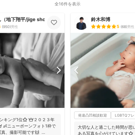
全16件を表示
地下翔平/jige shohe）
鈴木和博
5
5
(
950
)
男性
(
68
)
男性
発達凸凹相談歓迎
LGBTQフ
ンキング1位⭐️ 👑２０２３年
 👶ニューボーンフォト1枠で
大切な人と過ごした時間が思
、撮影可能です🙌 ...
ある写真を心がけています⭐️