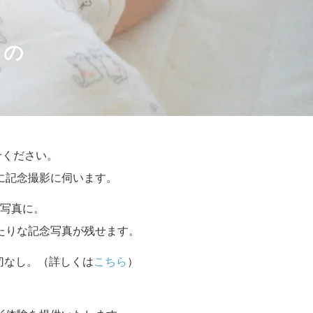
トの
せください。
に記念撮影に伺います。
写真に。
たりな記念写真が残せます。
切なし。（詳しくは
こちら
）