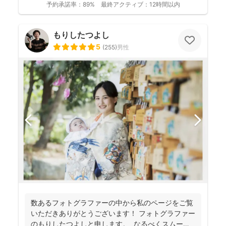
予約承諾率：
89%
最終アクティブ：
12時間以内
もりしたつよし
5
(
255
)
男性
数あるフォトグラファーの中から私のページをご覧
いただきありがとうございます！ フォトグラファー
のもりしたつよしと申します。 なるべくスムーズ