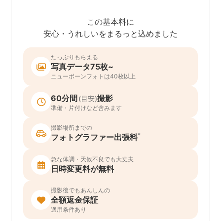
この基本料に
安心・うれしいをまるっと込めました
たっぷりもらえる
写真データ75枚~
ニューボーンフォトは40枚以上
60分間
撮影
(目安)
準備・片付けなど含みます
撮影場所までの
*
フォトグラファー出張料
急な体調・天候不良でも大丈夫
日時変更料が無料
撮影後でもあんしんの
全額返金保証
適用条件あり