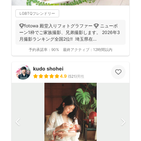
LGBTQフレンドリー
🏆fotowa 殿堂入りフォトグラファー 🏆 ニューボ
ーン1枠でご家族撮影、兄弟撮影します。 2026年3
月撮影ランキング全国2位‼️ 埼玉県在...
予約承諾率：
90%
最終アクティブ：
12時間以内
kudo shohei
4.9
(
521
)
男性