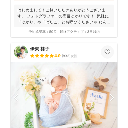
像通り！というお声もたくさんとのこと(^^)ニューボーン
フォトの研修をしっかり受講され、ウェディング業界経
はじめまして！ご覧いただきありがとうございま
験もあり、赤ちゃんから大人まで安心してお写りいただ
す。 フォトグラファーの髙畠ゆかりです！ 気軽に
けます♪
「ゆかり」や「ばたこ」とお呼びください☺︎ わんぱ
く...
予約承諾率：
50%
最終アクティブ：
3日以内
伊東 桂子
4.9
(
833
)
女性