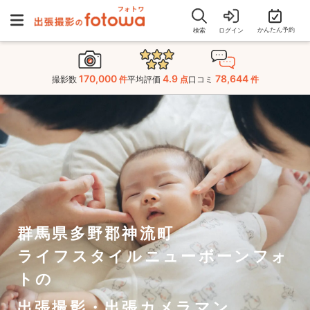
かんたん予約
検索
ログイン
170,000
4.9
78,644
撮影数
件
平均評価
点
口コミ
件
群馬県多野郡神流町
ライフスタイルニューボーンフォ
トの
出張撮影・出張カメラマン