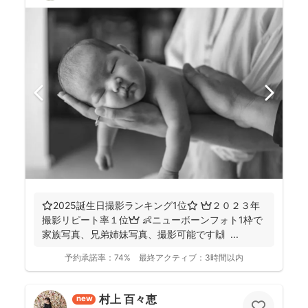
⭐️2025誕生日撮影ランキング1位⭐️ 👑２０２３年
撮影リピート率１位👑 👶ニューボーンフォト1枠で
家族写真、兄弟姉妹写真、撮影可能です🙌 ...
予約承諾率：
74%
最終アクティブ：
3時間以内
村上 百々恵
new