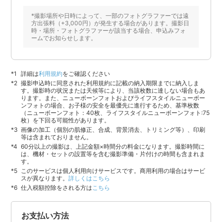
*撮影場所や日時によって、一部のフォトグラファーでは遠
方出張料（+3,000円）が発生する場合があります。撮影日
時・場所・フォトグラファーが該当する場合、申込みフォ
ームでお知らせします。
詳細は
利用規約
をご確認ください
撮影申込時に同意された利用規約に記載の納入期限までに納入しま
す。撮影時の状況または天候等により、当該枚数に達しない場合もあ
ります。また、ニューボーンフォトおよびライフスタイルニューボー
ンフォトの場合、お子様の安全を最優先に進行するため、基準枚数
（ニューボーンフォト：40枚、ライフスタイルニューボーンフォト:75
枚）を下回る可能性があります。
画像の加工（個別の肌修正、合成、背景消去、トリミング等）、印刷
等は含まれておりません。
60分以上の撮影は、上記金額×時間分の料金になります。撮影時間に
は、機材・セットの設置等を含む撮影準備・片付けの時間も含まれま
す。
このサービスは個人利用向けサービスです。商用利用の場合はサービ
スが異なります。
詳しくはこちら
仕入税額控除をされる方は
こちら
お支払い方法