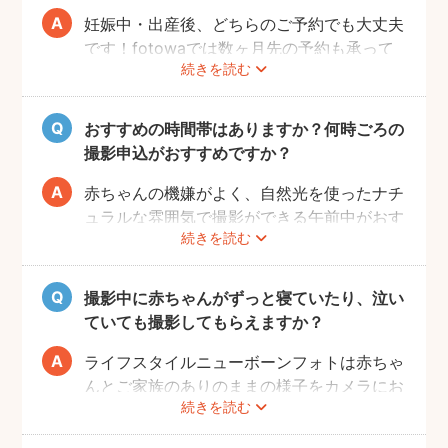
妊娠中・出産後、どちらのご予約でも大丈夫
です！fotowaでは数ヶ月先の予約も承って
続きを読む
いるので、妊娠中にフォトグラファーを決め
て、撮影のご予約をするのがおすすめです。
（産後は赤ちゃんのお世話や、ご自身の体調
おすすめの時間帯はありますか？何時ごろの
により、検討する時間を確保することが難し
撮影申込がおすすめですか？
い場合が多いです。）
赤ちゃんの機嫌がよく、自然光を使ったナチ
ュラルな雰囲気で撮影ができる午前中がおす
続きを読む
すめです。
赤ちゃんもお母さんも、おうちに戻ってから
の生活リズムがまだ整わないうえ、授乳・お
撮影中に赤ちゃんがずっと寝ていたり、泣い
むつ替え・ねんねのタイミングは赤ちゃんに
ていても撮影してもらえますか？
よってそれぞれです。 日時を決めるのが難
しい場合、フォトグラファーへ予約時間をご
ライフスタイルニューボーンフォトは赤ちゃ
相談ください。
んとご家族のありのままの様子をカメラにお
続きを読む
さめます。そのため、寝ていたり、泣いてい
てもそのまま撮影をしていきます。生まれた