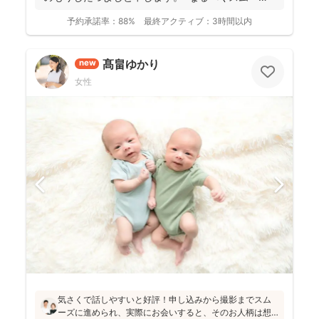
に撮影...
予約承諾率：
88%
最終アクティブ：
3時間以内
髙畠ゆかり
new
女性
気さくで話しやすいと好評！申し込みから撮影までスム
ーズに進められ、実際にお会いすると、そのお人柄は想