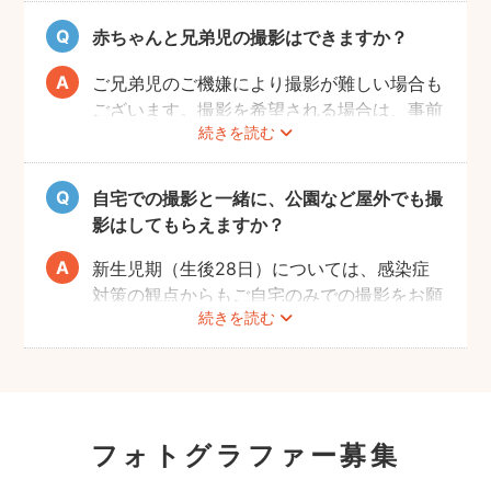
てきたタイミングでぜひお気軽にフォトグラ
ファーへご相談ください！
赤ちゃんと兄弟児の撮影はできますか？
ご兄弟児のご機嫌により撮影が難しい場合も
ございます。撮影を希望される場合は、事前
続きを読む
にフォトグラファーへご相談いただけますよ
うお願いします。
自宅での撮影と一緒に、公園など屋外でも撮
影はしてもらえますか？
新生児期（生後28日）については、感染症
対策の観点からもご自宅のみでの撮影をお願
続きを読む
いします。また、生後1ヶ月以降の場合で
も、赤ちゃんへの負担を考慮して屋外での長
時間の撮影はお控えいただき、ご近所での撮
影をおすすめします。
フォトグラファー募集