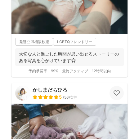
発達凸凹相談歓迎
LGBTQフレンドリー
大切な人と過ごした時間が思い出せるストーリーの
ある写真を心がけています⭐️
予約承諾率：
99%
最終アクティブ：
12時間以内
かしまだちひろ
5
(
56
)
女性