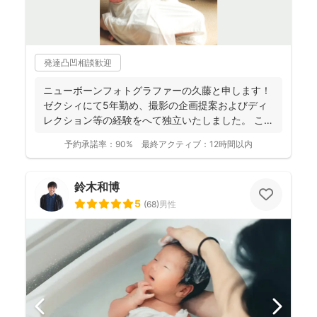
発達凸凹相談歓迎
ニューボーンフォトグラファーの久藤と申します！
ゼクシィにて5年勤め、撮影の企画提案およびディ
レクション等の経験をへて独立いたしました。 これ
までに1...
予約承諾率：
90%
最終アクティブ：
12時間以内
鈴木和博
5
(
68
)
男性