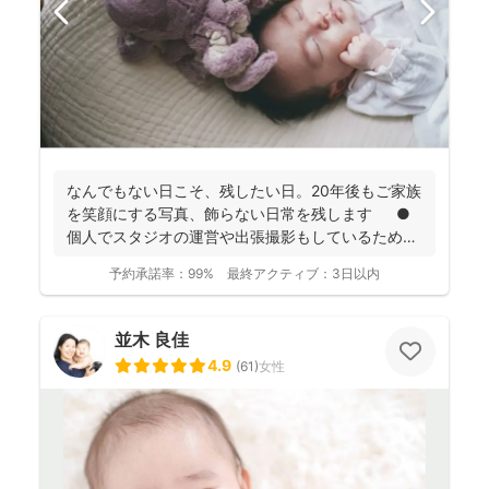
なんでもない日こそ、残したい日。20年後もご家族
を笑顔にする写真、飾らない日常を残します ●
個人でスタジオの運営や出張撮影もしているため、
全体的に...
予約承諾率：
99%
最終アクティブ：
3日以内
並木 良佳
4.9
(
61
)
女性