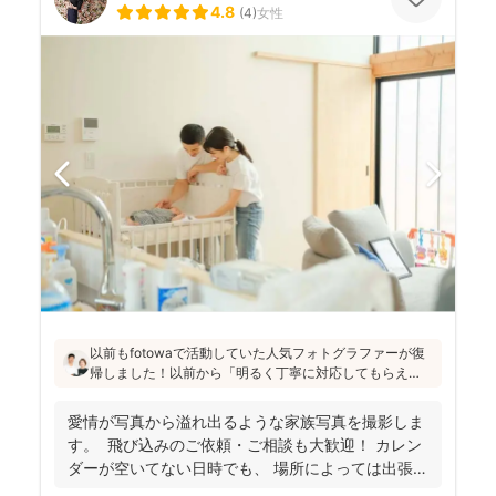
4.8
(
4
)
女性
以前もfotowaで活動していた人気フォトグラファーが復
帰しました！以前から「明るく丁寧に対応してもらえ
た」「納品が早い」「赤ちゃんへの対応が優しく安心」
と好評です♪特にニューボーンフォトは様々な研修を受講
愛情が写真から溢れ出るような家族写真を撮影しま
し、クオリティ高いお写真をお届けされています(^^)
す。 飛び込みのご依頼・ご相談も大歓迎！ カレン
ダーが空いてない日時でも、 場所によっては出張で
き...