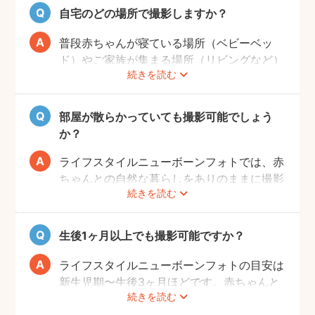
ての赤ちゃんの寝顔、元気いっぱいの泣き顔
自宅のどの場所で撮影しますか？
など、ぜひご家族の記念として残すことをお
すすめします！
普段赤ちゃんが寝ている場所（ベビーベッ
ド）やご家族が集まる場所（リビングなど）
続きを読む
を中心に撮影します。撮影可能な場所や、撮
影NGの場所については事前にフォトグラフ
ァーと打ち合わせをお願いします。
部屋が散らかっていても撮影可能でしょう
か？
ライフスタイルニューボーンフォトでは、赤
ちゃんとの自然な暮らしをありのままに撮影
続きを読む
します。ご自身が気にならなければ、掃除や
片付けは必ずしも必要ではありません。も
し、お部屋の様子が気になる場合は、事前に
生後1ヶ月以上でも撮影可能ですか？
お部屋を整えていただきますようお願いしま
す。フォトグラファーが片付けなどをお手伝
ライフスタイルニューボーンフォトの目安は
いすること、撮影当日に片付けのお時間をと
新生児期〜生後3ヶ月ほどです。赤ちゃんと
ることはできかねることご承知ください。
続きを読む
の生活リズムが整い、お気持ちにも余裕がで