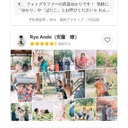
験もあり、赤ちゃんから大人まで安心してお写りいただ
す。 フォトグラファーの髙畠ゆかりです！ 気軽に
けます♪
「ゆかり」や「ばたこ」とお呼びください☺︎ わんぱ
く...
予約承諾率：
50%
最終アクティブ：
7日以内
Ryo Ando（安藤 瞭）
5
(
89
)
男性