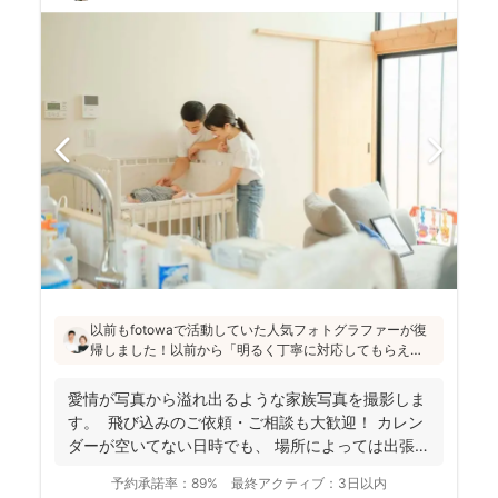
以前もfotowaで活動していた人気フォトグラファーが復
帰しました！以前から「明るく丁寧に対応してもらえ
た」「納品が早い」「赤ちゃんへの対応が優しく安心」
と好評です♪特にニューボーンフォトは様々な研修を受講
愛情が写真から溢れ出るような家族写真を撮影しま
し、クオリティ高いお写真をお届けされています(^^)
す。 飛び込みのご依頼・ご相談も大歓迎！ カレン
ダーが空いてない日時でも、 場所によっては出張で
き...
予約承諾率：
89%
最終アクティブ：
3日以内