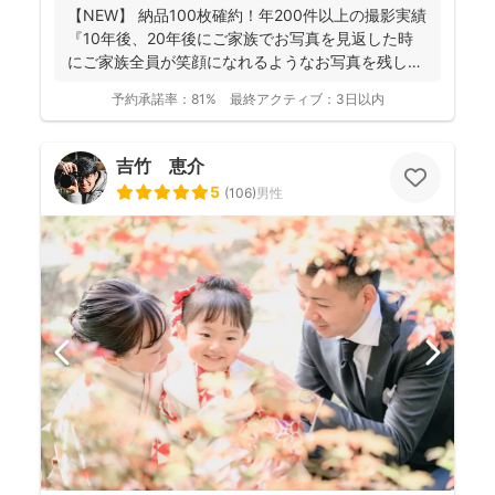
【NEW】 納品100枚確約！年200件以上の撮影実績
『10年後、20年後にご家族でお写真を見返した時
にご家族全員が笑顔になれるようなお写真を残し
ま...
予約承諾率：
81%
最終アクティブ：
3日以内
吉竹 恵介
5
(
106
)
男性