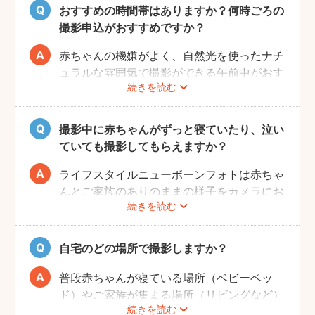
（産後は赤ちゃんのお世話や、ご自身の体調
おすすめの時間帯はありますか？何時ごろの
により、検討する時間を確保することが難し
撮影申込がおすすめですか？
い場合が多いです。）
赤ちゃんの機嫌がよく、自然光を使ったナチ
ュラルな雰囲気で撮影ができる午前中がおす
続きを読む
すめです。
赤ちゃんもお母さんも、おうちに戻ってから
の生活リズムがまだ整わないうえ、授乳・お
撮影中に赤ちゃんがずっと寝ていたり、泣い
むつ替え・ねんねのタイミングは赤ちゃんに
ていても撮影してもらえますか？
よってそれぞれです。 日時を決めるのが難
しい場合、フォトグラファーへ予約時間をご
ライフスタイルニューボーンフォトは赤ちゃ
相談ください。
んとご家族のありのままの様子をカメラにお
続きを読む
さめます。そのため、寝ていたり、泣いてい
てもそのまま撮影をしていきます。生まれた
ての赤ちゃんの寝顔、元気いっぱいの泣き顔
自宅のどの場所で撮影しますか？
など、ぜひご家族の記念として残すことをお
すすめします！
普段赤ちゃんが寝ている場所（ベビーベッ
ド）やご家族が集まる場所（リビングなど）
続きを読む
を中心に撮影します。撮影可能な場所や、撮