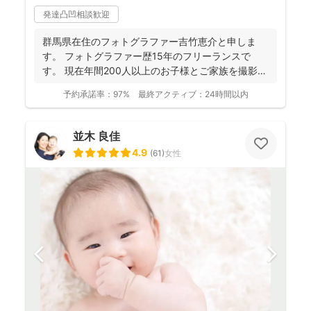
発達凸凹相談歓迎
群馬県在住のフォトグラファー吉竹恵介と申しま
す。 フォトグラファー歴15年のフリーランスで
す。 現在年間200人以上のお子様とご家族を撮影し
ております...
予約承諾率：
97%
最終アクティブ：
24時間以内
並木 良佳
4.9
(
61
)
女性