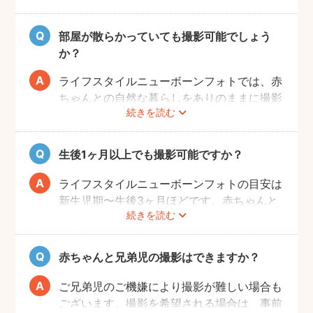
影NGの場所については事前にフォトグラフ
ァーと打ち合わせをお願いします。
部屋が散らかっていても撮影可能でしょう
か？
ライフスタイルニューボーンフォトでは、赤
ちゃんとの自然な暮らしをありのままに撮影
続きを読む
します。ご自身が気にならなければ、掃除や
片付けは必ずしも必要ではありません。も
し、お部屋の様子が気になる場合は、事前に
生後1ヶ月以上でも撮影可能ですか？
お部屋を整えていただきますようお願いしま
す。フォトグラファーが片付けなどをお手伝
ライフスタイルニューボーンフォトの目安は
いすること、撮影当日に片付けのお時間をと
新生児期〜生後3ヶ月ほどです。赤ちゃんと
ることはできかねることご承知ください。
続きを読む
の生活リズムが整い、お気持ちにも余裕がで
てきたタイミングでぜひお気軽にフォトグラ
ファーへご相談ください！
赤ちゃんと兄弟児の撮影はできますか？
ご兄弟児のご機嫌により撮影が難しい場合も
ございます。撮影を希望される場合は、事前