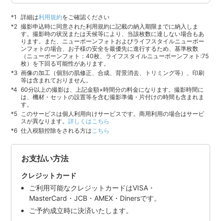
詳細は
利用規約
をご確認ください
撮影申込時に同意された利用規約に記載の納入期限までに納入しま
す。撮影時の状況または天候等により、当該枚数に達しない場合もあ
ります。また、ニューボーンフォトおよびライフスタイルニューボー
ンフォトの場合、お子様の安全を最優先に進行するため、基準枚数
（ニューボーンフォト：40枚、ライフスタイルニューボーンフォト:75
枚）を下回る可能性があります。
画像の加工（個別の肌修正、合成、背景消去、トリミング等）、印刷
等は含まれておりません。
60分以上の撮影は、上記金額×時間分の料金になります。撮影時間に
は、機材・セットの設置等を含む撮影準備・片付けの時間も含まれま
す。
このサービスは個人利用向けサービスです。商用利用の場合はサービ
スが異なります。
詳しくはこちら
仕入税額控除をされる方は
こちら
お支払い方法
クレジットカード
ご利用可能なクレジットカードはVISA・
MasterCard・JCB・AMEX・Dinersです。
ご予約成立時に決済いたします。