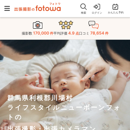
かんたん予約
検索
ログイン
170,000
4.9
78,654
撮影数
件
平均評価
点
口コミ
件
群馬県利根郡川場村
ライフスタイルニューボーンフォ
トの
出張撮影・出張カメラマン