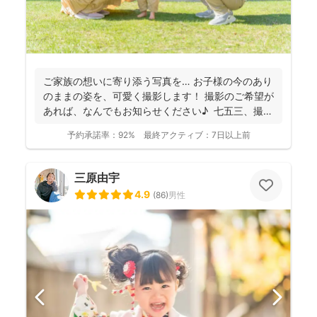
ご家族の想いに寄り添う写真を… お子様の今のあり
のままの姿を、可愛く撮影します！ 撮影のご希望が
あれば、なんでもお知らせください♪ 七五三、撮
影...
予約承諾率：
92%
最終アクティブ：
7日以上前
三原由宇
4.9
(
86
)
男性