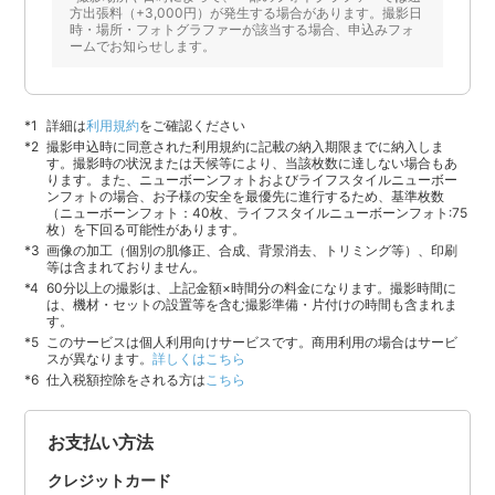
方出張料（+3,000円）が発生する場合があります。撮影日
時・場所・フォトグラファーが該当する場合、申込みフォ
ームでお知らせします。
詳細は
利用規約
をご確認ください
撮影申込時に同意された利用規約に記載の納入期限までに納入しま
す。撮影時の状況または天候等により、当該枚数に達しない場合もあ
ります。また、ニューボーンフォトおよびライフスタイルニューボー
ンフォトの場合、お子様の安全を最優先に進行するため、基準枚数
（ニューボーンフォト：40枚、ライフスタイルニューボーンフォト:75
枚）を下回る可能性があります。
画像の加工（個別の肌修正、合成、背景消去、トリミング等）、印刷
等は含まれておりません。
60分以上の撮影は、上記金額×時間分の料金になります。撮影時間に
は、機材・セットの設置等を含む撮影準備・片付けの時間も含まれま
す。
このサービスは個人利用向けサービスです。商用利用の場合はサービ
スが異なります。
詳しくはこちら
仕入税額控除をされる方は
こちら
お支払い方法
クレジットカード