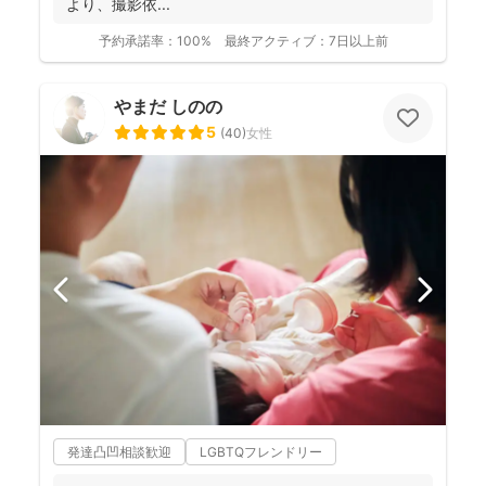
より、撮影依...
予約承諾率：
100%
最終アクティブ：
7日以上前
やまだ しのの
5
(
40
)
女性
発達凸凹相談歓迎
LGBTQフレンドリー