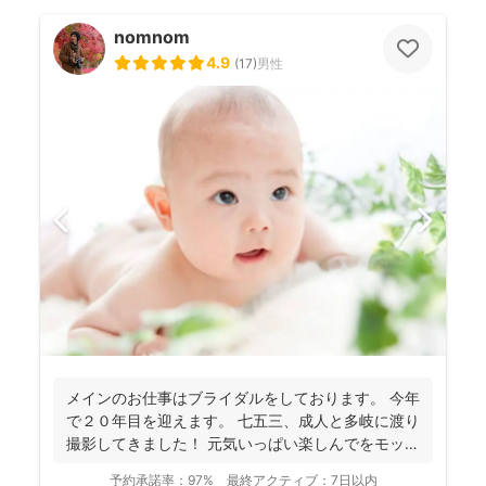
nomnom
4.9
(
17
)
男性
メインのお仕事はブライダルをしております。 今年
で２０年目を迎えます。 七五三、成人と多岐に渡り
撮影してきました！ 元気いっぱい楽しんでをモット
ーに...
予約承諾率：
97%
最終アクティブ：
7日以内