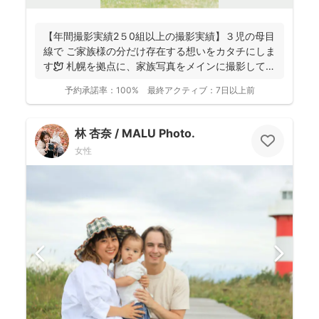
【年間撮影実績2５0組以上の撮影実績】３児の母目
線で ご家族様の分だけ存在する想いをカタチにしま
す🕊️ 札幌を拠点に、家族写真をメインに撮影してお
りま...
予約承諾率：
100%
最終アクティブ：
7日以上前
林 杏奈 / MALU Photo.
女性