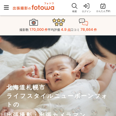
かんたん予約
検索
ログイン
170,000
4.9
78,664
撮影数
件
平均評価
点
口コミ
件
北海道札幌市
ライフスタイルニューボーンフォ
トの
出張撮影・出張カメラマン