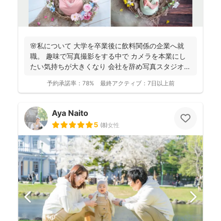
🌸私について 大学を卒業後に飲料関係の企業へ就
職。 趣味で写真撮影をする中で カメラを本業にし
たい気持ちが大きくなり 会社を辞め写真スタジオへ
転職...
予約承諾率：
78%
最終アクティブ：
7日以上前
Aya Naito
5
(
8
)
女性