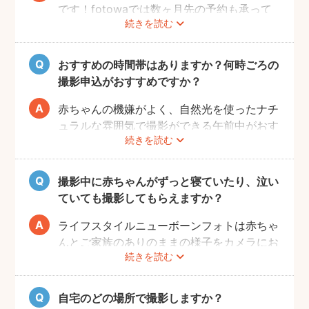
です！fotowaでは数ヶ月先の予約も承って
続きを読む
いるので、妊娠中にフォトグラファーを決め
て、撮影のご予約をするのがおすすめです。
（産後は赤ちゃんのお世話や、ご自身の体調
おすすめの時間帯はありますか？何時ごろの
により、検討する時間を確保することが難し
撮影申込がおすすめですか？
い場合が多いです。）
赤ちゃんの機嫌がよく、自然光を使ったナチ
ュラルな雰囲気で撮影ができる午前中がおす
続きを読む
すめです。
赤ちゃんもお母さんも、おうちに戻ってから
の生活リズムがまだ整わないうえ、授乳・お
撮影中に赤ちゃんがずっと寝ていたり、泣い
むつ替え・ねんねのタイミングは赤ちゃんに
ていても撮影してもらえますか？
よってそれぞれです。 日時を決めるのが難
しい場合、フォトグラファーへ予約時間をご
ライフスタイルニューボーンフォトは赤ちゃ
相談ください。
んとご家族のありのままの様子をカメラにお
続きを読む
さめます。そのため、寝ていたり、泣いてい
てもそのまま撮影をしていきます。生まれた
ての赤ちゃんの寝顔、元気いっぱいの泣き顔
自宅のどの場所で撮影しますか？
など、ぜひご家族の記念として残すことをお