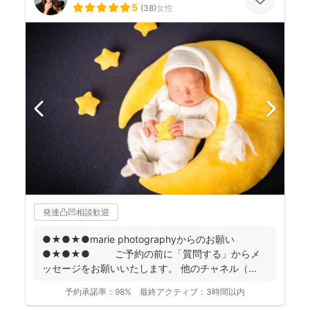
5
(
38
)
女性
発達凸凹相談歓迎
●★●★●marie photographyからのお願い
●★●★● ご予約の前に「質問する」からメ
ッセージをお願いいたします。 他のチャネル（...
予約承諾率：
98%
最終アクティブ：
3時間以内