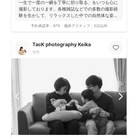
一生で一度の一瞬を丁寧に切り取る、をいつも心に
撮影しております。各種雑誌などでの多数の撮影経
験を生かして、リラックスした中での自然体な姿の
お写真を、ベスト...
予約承諾率：
97%
最終アクティブ：
3日以内
TacK photography Keika
女性