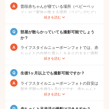
すすめします！
普段赤ちゃんが寝ている場所（ベビーベッ
ド）やご家族が集まる場所（リビングなど）
続きを読む
を中心に撮影します。撮影可能な場所や、撮
影NGの場所については事前にフォトグラフ
ァーと打ち合わせをお願いします。
部屋が散らかっていても撮影可能でしょう
か？
ライフスタイルニューボーンフォトでは、赤
ちゃんとの自然な暮らしをありのままに撮影
続きを読む
します。ご自身が気にならなければ、掃除や
片付けは必ずしも必要ではありません。も
し、お部屋の様子が気になる場合は、事前に
生後1ヶ月以上でも撮影可能ですか？
お部屋を整えていただきますようお願いしま
す。フォトグラファーが片付けなどをお手伝
ライフスタイルニューボーンフォトの目安は
いすること、撮影当日に片付けのお時間をと
新生児期〜生後3ヶ月ほどです。赤ちゃんと
ることはできかねることご承知ください。
続きを読む
の生活リズムが整い、お気持ちにも余裕がで
てきたタイミングでぜひお気軽にフォトグラ
ファーへご相談ください！
赤ちゃんと兄弟児の撮影はできますか？