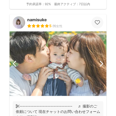
目の...
予約承諾率：
92%
最終アクティブ：
7日以内
namisuke
5
(
1
)
女性
✄---------------------------------- ♬ 撮影のご
依頼について 現在チャットのお問い合わせフォーム