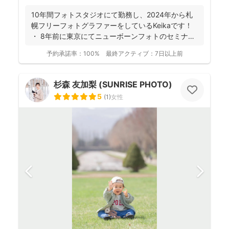
10年間フォトスタジオにて勤務し、2024年から札
幌フリーフォトグラファーをしているKeikaです！
・ 8年前に東京にてニューボーンフォトのセミナ
ー...
予約承諾率：
100%
最終アクティブ：
7日以上前
杉森 友加梨 (SUNRISE PHOTO)
5
(
1
)
女性