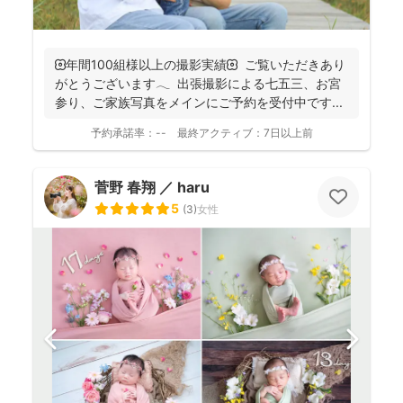
🌼年間100組様以上の撮影実績🌼 ご覧いただきあり
がとうございます𓂃 ⁡ 出張撮影による七五三、お宮
参り、ご家族写真をメインにご予約を受付中です...
予約承諾率：
--
最終アクティブ：
7日以上前
菅野 春翔 ／ haru
5
(
3
)
女性