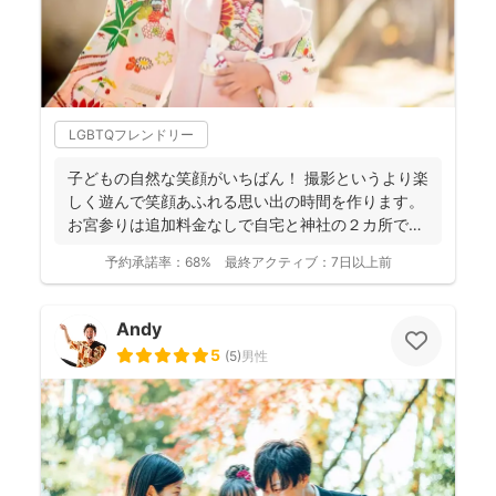
LGBTQフレンドリー
子どもの自然な笑顔がいちばん！ 撮影というより楽
しく遊んで笑顔あふれる思い出の時間を作ります。
お宮参りは追加料金なしで自宅と神社の２カ所で撮
影で...
予約承諾率：
68%
最終アクティブ：
7日以上前
Andy
5
(
5
)
男性