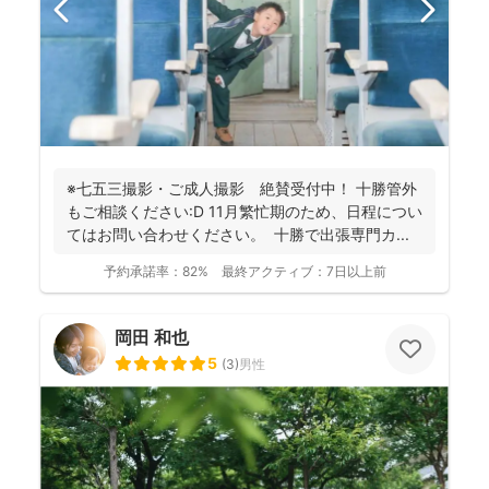
※七五三撮影・ご成人撮影 絶賛受付中！ 十勝管外
もご相談ください:D 11月繁忙期のため、日程につい
てはお問い合わせください。 十勝で出張専門カ...
予約承諾率：
82%
最終アクティブ：
7日以上前
岡田 和也
5
(
3
)
男性