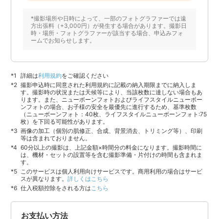
*撮影場所や日時によって、一部のフォトグラファーでは遠
方出張料（+3,000円）が発生する場合があります。撮影日
時・場所・フォトグラファーが該当する場合、申込みフォ
ームでお知らせします。
詳細は
利用規約
をご確認ください
撮影申込時に同意された利用規約に記載の納入期限までに納入しま
す。撮影時の状況または天候等により、当該枚数に達しない場合もあ
ります。また、ニューボーンフォトおよびライフスタイルニューボー
ンフォトの場合、お子様の安全を最優先に進行するため、基準枚数
（ニューボーンフォト：40枚、ライフスタイルニューボーンフォト:75
枚）を下回る可能性があります。
画像の加工（個別の肌修正、合成、背景消去、トリミング等）、印刷
等は含まれておりません。
60分以上の撮影は、上記金額×時間分の料金になります。撮影時間に
は、機材・セットの設置等を含む撮影準備・片付けの時間も含まれま
す。
このサービスは個人利用向けサービスです。商用利用の場合はサービ
スが異なります。
詳しくはこちら
仕入税額控除をされる方は
こちら
お支払い方法