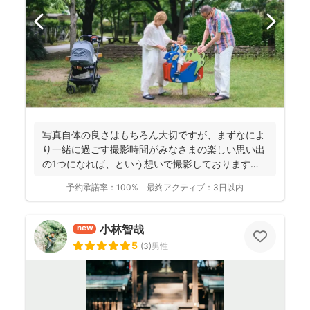
写真自体の良さはもちろん大切ですが、まずなによ
り一緒に過ごす撮影時間がみなさまの楽しい思い出
の1つになれば、という想いで撮影しております！
----...
予約承諾率：
100%
最終アクティブ：
3日以内
小林智哉
new
5
(
3
)
男性