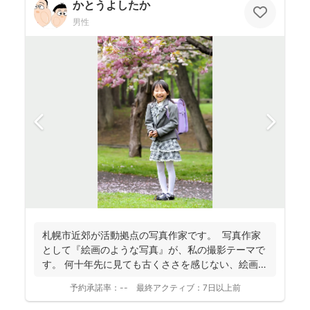
かとうよしたか
男性
札幌市近郊が活動拠点の写真作家です。 写真作家
として『絵画のような写真』が、私の撮影テーマで
す。 何十年先に見ても古くささを感じない、絵画の
よう...
予約承諾率：
--
最終アクティブ：
7日以上前