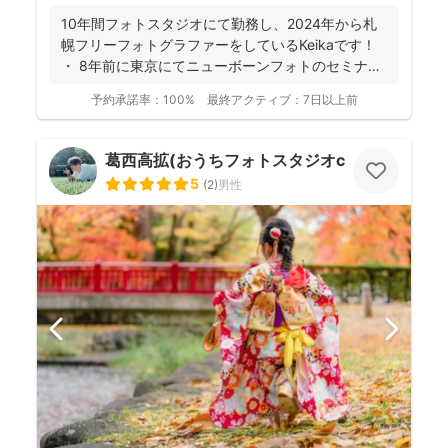
10年間フォトスタジオにて勤務し、2024年から札
幌フリーフォトグラファーをしているKeikaです！
・ 8年前に東京にてニューボーンフォトのセミナ
ー...
予約承諾率：
100%
最終アクティブ：
7日以上前
葛西高拡(おうちフォトスタジオcocofilm)
5
(
2
)
男性