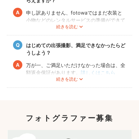
らえますか？
更日に対応できないこともありますので、あ
らかじめ開花予想を確認しながら撮影日を決
申し訳ありません、fotowaではまだ衣装と
めることをオススメいたします。
小物などのレンタルサービスの準備ができて
続きを読む
おりませんので、お客様ご自身にご用意をお
願いしております。
はじめての出張撮影、満足できなかったらど
うしよう？
万が一、ご満足いただけなかった場合は、全
額返金保証があります。
詳しくはこちら
続きを読む
フォトグラファー募集