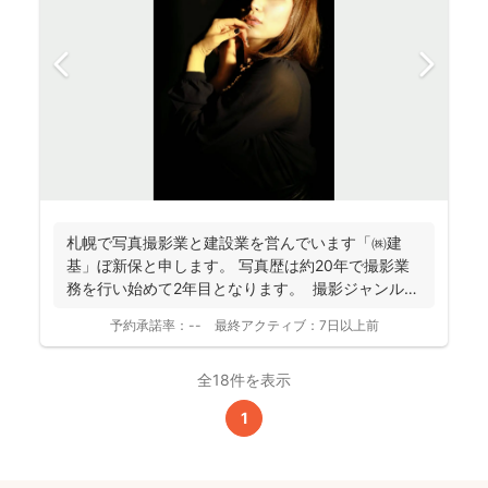
札幌で写真撮影業と建設業を営んでいます「㈱建
基」ぼ新保と申します。 写真歴は約20年で撮影業
務を行い始めて2年目となります。 撮影ジャンルは
お客様...
予約承諾率：
--
最終アクティブ：
7日以上前
全18件を表示
1