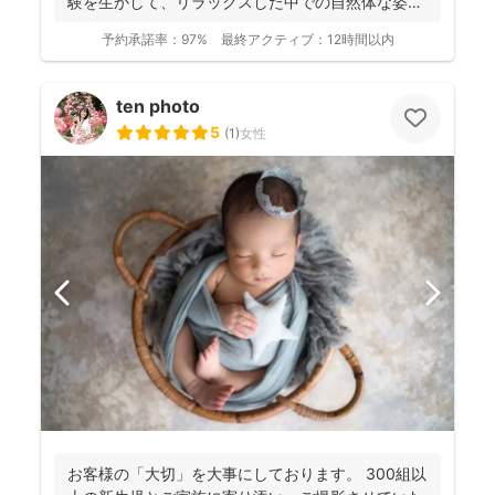
験を生かして、リラックスした中での自然体な姿の
お写真を、ベスト...
予約承諾率：
97%
最終アクティブ：
12時間以内
ten photo
5
(
1
)
女性
お客様の「大切」を大事にしております。 300組以