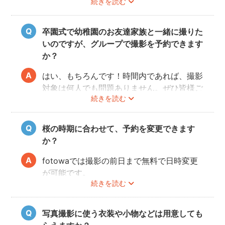
続きを読む
んし、プロの機材や構図ならではのクオリテ
ィもあります。
10年後、20年後に見返して、撮ってよかっ
卒園式で幼稚園のお友達家族と一緒に撮りた
たと思っていただける写真をお届けします。
いのですが、グループで撮影を予約できます
か？
はい、もちろんです！時間内であれば、撮影
対象は何人でも問題ありません。ぜひ皆様ご
続きを読む
一緒に素敵な思い出を残してください。
桜の時期に合わせて、予約を変更できます
か？
fotowaでは撮影の前日まで無料で日時変更
が可能です。
続きを読む
ご予約の変更方法は
こちら
からご確認くださ
い。
写真撮影に使う衣装や小物などは用意しても
フォトグラファーの都合により、ご希望の変