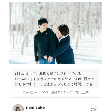
はじめまして。札幌を拠点に活動している、
fotowaフォトグラファーのカメヤマです📸 日々の
忙しさの中で、ふと過ぎ去ってしまう時間。 でもそ
の...
予約承諾率：
100%
最終アクティブ：
7日以上前
namisuke