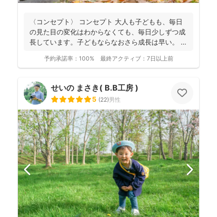
〈コンセプト〉 コンセプト 大人も子どもも、毎日
の見た目の変化はわからなくても、毎日少しずつ成
長しています。子どもならなおさら成長は早い。
大人...
予約承諾率：
100%
最終アクティブ：
7日以上前
せいの まさき( B.B工房 )
5
(
22
)
男性