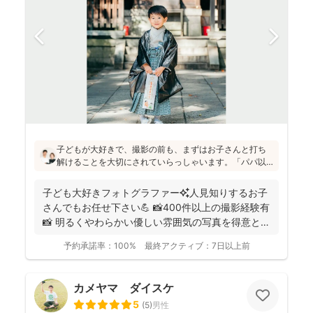
子どもが大好きで、撮影の前も、まずはお子さんと打ち
解けることを大切にされていらっしゃいます。「パパ以
外の男の人は苦手だったけど、小林さんには懐きまし
た！」というお声も！明るく優しい雰囲気の仕上がりの
子ども大好きフォトグラファー✨人見知りするお子
写真をお求めの方にはぜひおすすめです♪
さんでもお任せ下さい💪 📸400件以上の撮影経験有
📸 明るくやわらかい優しい雰囲気の写真を得意とし
ていま...
予約承諾率：
100%
最終アクティブ：
7日以上前
カメヤマ ダイスケ
5
(
5
)
男性