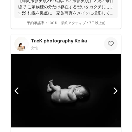
【年間撮影実績2５0組以上の撮影実績】３児の母目
線で ご家族様の分だけ存在する想いをカタチにしま
す🕊️ 札幌を拠点に、家族写真をメインに撮影してお
りま...
予約承諾率：
100%
最終アクティブ：
7日以上前
TacK photography Keika
女性