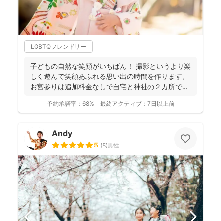
LGBTQフレンドリー
子どもの自然な笑顔がいちばん！ 撮影というより楽
しく遊んで笑顔あふれる思い出の時間を作ります。
お宮参りは追加料金なしで自宅と神社の２カ所で撮
影で...
予約承諾率：
68%
最終アクティブ：
7日以上前
Andy
5
(
5
)
男性