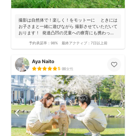
撮影は自然体で！楽しく！をモットーに ときには
お子さまと一緒に遊びながら 撮影させていただいて
おります！ 発達凸凹の児童への療育にも携わって
お...
予約承諾率：
98%
最終アクティブ：
7日以上前
Aya Naito
5
(
8
)
女性