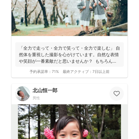
「全力で走って・全力で笑って・全力で楽しむ」 自
然体を重視した撮影を心がけています。自然な表情
や笑顔が一番素敵だと思いませんか？ もちろん、
きちん...
予約承諾率：
71%
最終アクティブ：
7日以上前
北山恒一郎
男性