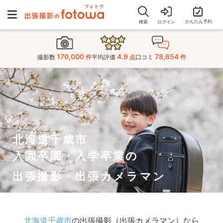
かんたん予約
検索
ログイン
170,000
4.9
78,654
撮影数
件
平均評価
点
口コミ
件
北海道千歳市
入園卒園・入学卒業の
出張撮影・出張カメラマン
北海道千歳市
の出張撮影（出張カメラマン）なら