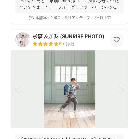
上の新生児とご家族に寄り添い、ご撮影させていた
だいてきました。 フォトグラファーページへの
ご...
予約承諾率：
100%
最終アクティブ：
7日以上前
杉森 友加梨 (SUNRISE PHOTO)
5
(
1
)
女性