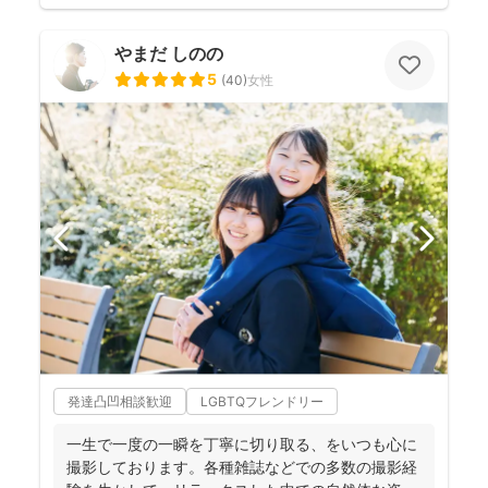
やまだ しのの
5
(
40
)
女性
発達凸凹相談歓迎
LGBTQフレンドリー
一生で一度の一瞬を丁寧に切り取る、をいつも心に
撮影しております。各種雑誌などでの多数の撮影経