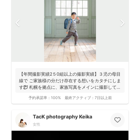
【年間撮影実績2５0組以上の撮影実績】３児の母目
線で ご家族様の分だけ存在する想いをカタチにしま
す🕊️ 札幌を拠点に、家族写真をメインに撮影してお
りま...
予約承諾率：
100%
最終アクティブ：
7日以上前
TacK photography Keika
女性