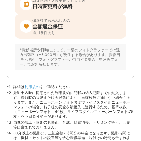
急な体調・天候不良でも大丈夫
日時変更料が無料
撮影後でもあんしんの
全額返金保証
適用条件あり
*撮影場所や日時によって、一部のフォトグラファーでは遠
方出張料（+3,000円）が発生する場合があります。撮影日
時・場所・フォトグラファーが該当する場合、申込みフォ
ームでお知らせします。
詳細は
利用規約
をご確認ください
撮影申込時に同意された利用規約に記載の納入期限までに納入しま
す。撮影時の状況または天候等により、当該枚数に達しない場合もあ
ります。また、ニューボーンフォトおよびライフスタイルニューボー
ンフォトの場合、お子様の安全を最優先に進行するため、基準枚数
（ニューボーンフォト：40枚、ライフスタイルニューボーンフォト:75
枚）を下回る可能性があります。
画像の加工（個別の肌修正、合成、背景消去、トリミング等）、印刷
等は含まれておりません。
60分以上の撮影は、上記金額×時間分の料金になります。撮影時間に
は、機材・セットの設置等を含む撮影準備・片付けの時間も含まれま