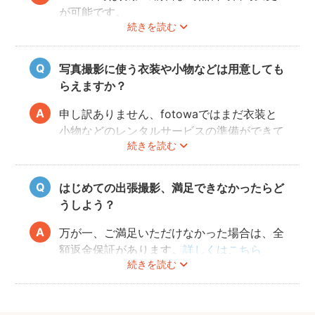
が可能です。
続きを読む
ご予約の変更方法は
こちら
からご確認くださ
い。
写真撮影に使う衣装や小物などは用意しても
フォトグラファーの都合により、ご希望の変
らえますか？
更日に対応できないこともありますので、あ
らかじめ開花予想を確認しながら撮影日を決
申し訳ありません、fotowaではまだ衣装と
めることをオススメいたします。
小物などのレンタルサービスの準備ができて
続きを読む
おりませんので、お客様ご自身にご用意をお
願いしております。
はじめての出張撮影、満足できなかったらど
うしよう？
万が一、ご満足いただけなかった場合は、全
額返金保証があります。
詳しくはこちら
続きを読む