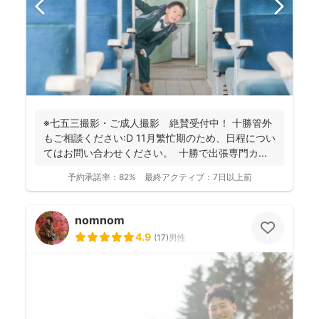
※七五三撮影・ご成人撮影 絶賛受付中！ 十勝管外
もご相談ください:D 11月繁忙期のため、日程につい
てはお問い合わせください。 十勝で出張専門カ...
予約承諾率：
82%
最終アクティブ：
7日以上前
nomnom
4.9
(
17
)
男性