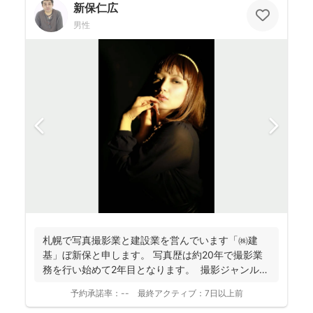
新保仁広
男性
札幌で写真撮影業と建設業を営んでいます「㈱建
基」ぼ新保と申します。 写真歴は約20年で撮影業
務を行い始めて2年目となります。 撮影ジャンルは
お客様...
予約承諾率：
--
最終アクティブ：
7日以上前