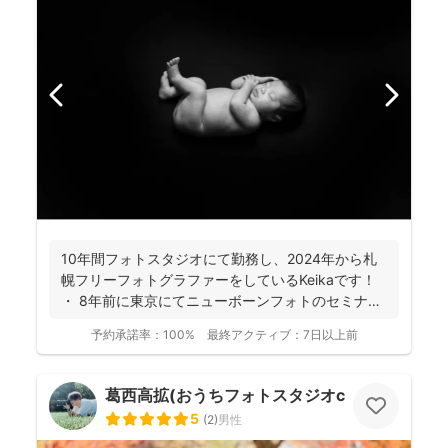
10年間フォトスタジオにて勤務し、2024年から札
幌フリーフォトグラファーをしているKeikaです！
・ 8年前に東京にてニューボーンフォトのセミナ
ー...
予約承諾率：
100%
最終アクティブ：
7日以上前
葛西高拡(おうちフォトスタジオcocofilm)
5
(
2
)
男性