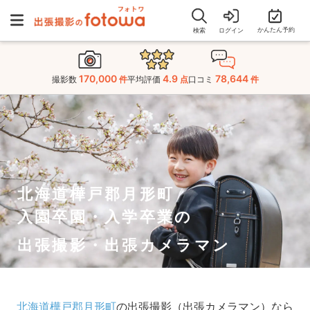
かんたん予約
検索
ログイン
170,000
4.9
78,644
撮影数
件
平均評価
点
口コミ
件
北海道樺戸郡月形町
入園卒園・入学卒業の
出張撮影・出張カメラマン
北海道樺戸郡月形町
の出張撮影（出張カメラマン）なら