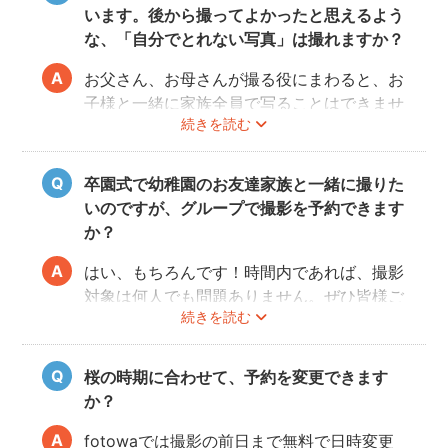
います。後から撮ってよかったと思えるよう
な、「自分でとれない写真」は撮れますか？
お父さん、お母さんが撮る役にまわると、お
子様と一緒に家族全員で写ることはできませ
続きを読む
んし、プロの機材や構図ならではのクオリテ
ィもあります。
10年後、20年後に見返して、撮ってよかっ
卒園式で幼稚園のお友達家族と一緒に撮りた
たと思っていただける写真をお届けします。
いのですが、グループで撮影を予約できます
か？
はい、もちろんです！時間内であれば、撮影
対象は何人でも問題ありません。ぜひ皆様ご
続きを読む
一緒に素敵な思い出を残してください。
桜の時期に合わせて、予約を変更できます
か？
fotowaでは撮影の前日まで無料で日時変更