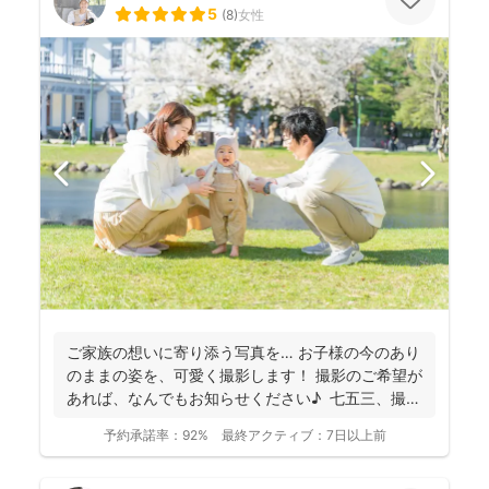
5
(
8
)
女性
ご家族の想いに寄り添う写真を… お子様の今のあり
のままの姿を、可愛く撮影します！ 撮影のご希望が
あれば、なんでもお知らせください♪ 七五三、撮
影...
予約承諾率：
92%
最終アクティブ：
7日以上前