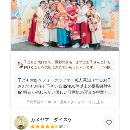
子どもが大好きで、撮影の前も、まずはお子さんと打ち
解けることを大切にされていらっしゃいます。「パパ以
外の男の人は苦手だったけど、小林さんには懐きまし
た！」というお声も！明るく優しい雰囲気の仕上がりの
子ども大好きフォトグラファー✨人見知りするお子
写真をお求めの方にはぜひおすすめです♪
さんでもお任せ下さい💪 📸400件以上の撮影経験有
📸 明るくやわらかい優しい雰囲気の写真を得意とし
ていま...
予約承諾率：
100%
最終アクティブ：
7日以上前
カメヤマ ダイスケ
5
(
5
)
男性