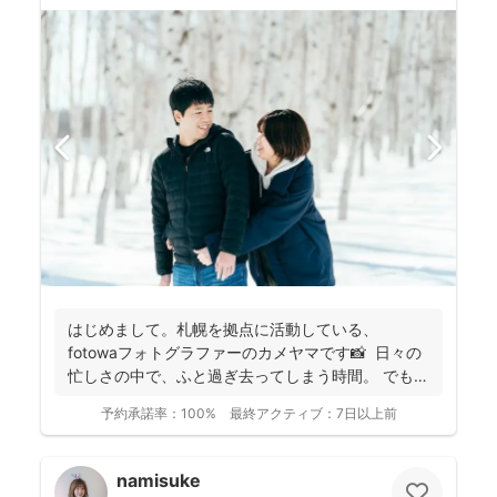
はじめまして。札幌を拠点に活動している、
fotowaフォトグラファーのカメヤマです📸 日々の
忙しさの中で、ふと過ぎ去ってしまう時間。 でもそ
の...
予約承諾率：
100%
最終アクティブ：
7日以上前
namisuke