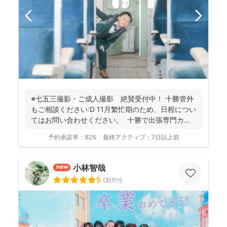
※七五三撮影・ご成人撮影 絶賛受付中！ 十勝管外
もご相談ください:D 11月繁忙期のため、日程につい
てはお問い合わせください。 十勝で出張専門カ...
予約承諾率：
82%
最終アクティブ：
7日以上前
小林智哉
new
5
(
3
)
男性