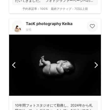
だいてきました。 フォトグラファーページへの
ご...
予約承諾率：
100%
最終アクティブ：
7日以上前
TacK photography Keika
女性
10年間フォトスタジオにて勤務し、2024年から札