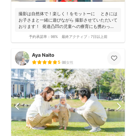
撮影は自然体で！楽しく！をモットーに ときには
お子さまと一緒に遊びながら 撮影させていただいて
おります！ 発達凸凹の児童への療育にも携わって
お...
予約承諾率：
98%
最終アクティブ：
7日以上前
Aya Naito
5
(
8
)
女性