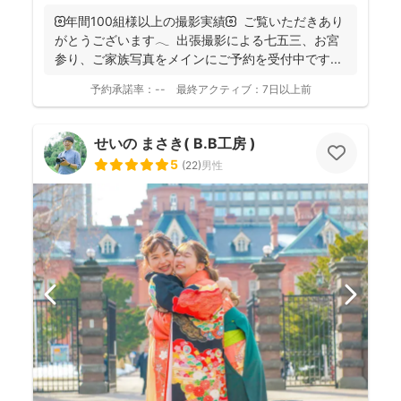
🌼年間100組様以上の撮影実績🌼 ご覧いただきあり
がとうございます𓂃 ⁡ 出張撮影による七五三、お宮
参り、ご家族写真をメインにご予約を受付中です...
予約承諾率：
--
最終アクティブ：
7日以上前
せいの まさき( B.B工房 )
5
(
22
)
男性