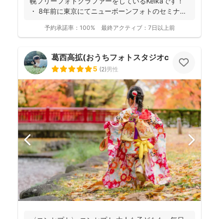
幌フリーフォトグラファーをしているKeikaです！
・ 8年前に東京にてニューボーンフォトのセミナ
ー...
予約承諾率：
100%
最終アクティブ：
7日以上前
葛西高拡(おうちフォトスタジオcocofilm)
5
(
2
)
男性