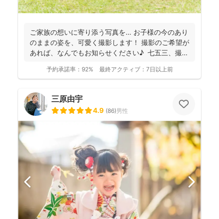
ご家族の想いに寄り添う写真を… お子様の今のあり
のままの姿を、可愛く撮影します！ 撮影のご希望が
あれば、なんでもお知らせください♪ 七五三、撮
影...
予約承諾率：
92%
最終アクティブ：
7日以上前
三原由宇
4.9
(
86
)
男性