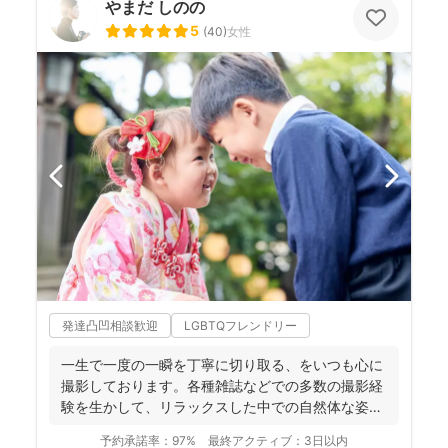
やまだ しのの
5
(
40
)
女性
発達凸凹相談歓迎
LGBTQフレンドリー
一生で一度の一瞬を丁寧に切り取る、をいつも心に
撮影しております。各種雑誌などでの多数の撮影経
験を生かして、リラックスした中での自然体な姿の
お写真を、ベスト...
予約承諾率：
97%
最終アクティブ：
3日以内