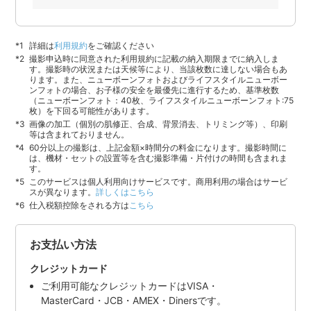
詳細は
利用規約
をご確認ください
撮影申込時に同意された利用規約に記載の納入期限までに納入しま
す。撮影時の状況または天候等により、当該枚数に達しない場合もあ
ります。また、ニューボーンフォトおよびライフスタイルニューボー
ンフォトの場合、お子様の安全を最優先に進行するため、基準枚数
（ニューボーンフォト：40枚、ライフスタイルニューボーンフォト:75
枚）を下回る可能性があります。
画像の加工（個別の肌修正、合成、背景消去、トリミング等）、印刷
等は含まれておりません。
60分以上の撮影は、上記金額×時間分の料金になります。撮影時間に
は、機材・セットの設置等を含む撮影準備・片付けの時間も含まれま
す。
このサービスは個人利用向けサービスです。商用利用の場合はサービ
スが異なります。
詳しくはこちら
仕入税額控除をされる方は
こちら
お支払い方法
クレジットカード
ご利用可能なクレジットカードはVISA・
MasterCard・JCB・AMEX・Dinersです。