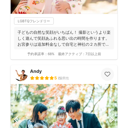
LGBTQフレンドリー
子どもの自然な笑顔がいちばん！ 撮影というより楽
しく遊んで笑顔あふれる思い出の時間を作ります。
お宮参りは追加料金なしで自宅と神社の２カ所で撮
影で...
予約承諾率：
68%
最終アクティブ：
7日以上前
Andy
5
(
5
)
男性