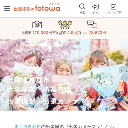
かんたん予約
検索
ログイン
170,000
4.9
78,673
撮影数
件
平均評価
点
口コミ
件
北海道恵庭市
大学卒業・卒業袴の
出張撮影・出張カメラマン
北海道恵庭市
の出張撮影（出張カメラマン）なら