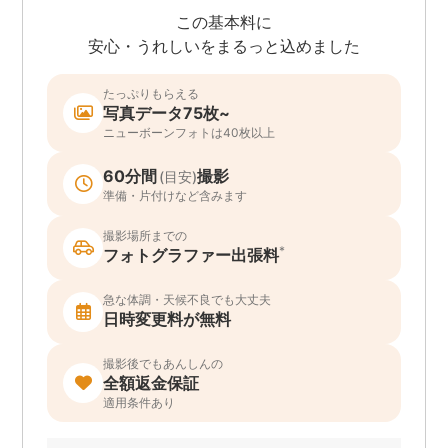
この基本料に
安心・うれしいをまるっと込めました
たっぷりもらえる
写真データ75枚~
ニューボーンフォトは40枚以上
60分間
撮影
(目安)
準備・片付けなど含みます
撮影場所までの
*
フォトグラファー出張料
急な体調・天候不良でも大丈夫
日時変更料が無料
撮影後でもあんしんの
全額返金保証
適用条件あり