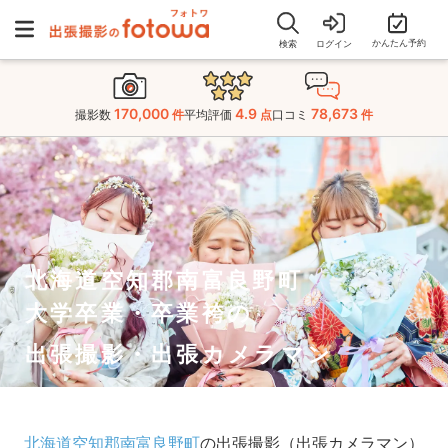
かんたん予約
検索
ログイン
170,000
4.9
78,673
撮影数
件
平均評価
点
口コミ
件
北海道空知郡南富良野町
大学卒業・卒業袴の
出張撮影・出張カメラマン
北海道空知郡南富良野町
の出張撮影（出張カメラマン）