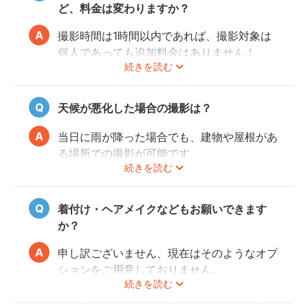
ど、料金は変わりますか？
撮影時間は1時間以内であれば、撮影対象は
何人であっても追加料金はありません！
続きを読む
ぜひお友だち同士で素敵な思い出を残してく
ださい。
天候が悪化した場合の撮影は？
当日に雨が降った場合でも、建物や屋根があ
る場所での撮影が可能です。
続きを読む
また、撮影の実施が難しいと判断される天候
不良の場合は、事前にフォトグラファーと決
行もしくは日時変更を相談してください。
着付け・ヘアメイクなどもお願いできます
日時変更方法は
こちら
をご参照ください。
か？
申し訳ございません、現在はそのようなオプ
ションをご用意しておりません。
続きを読む