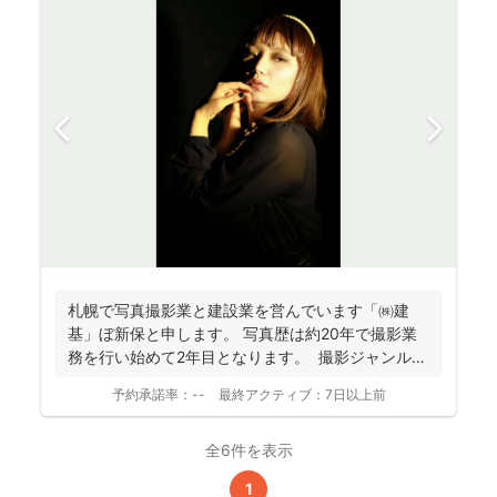
札幌で写真撮影業と建設業を営んでいます「㈱建
基」ぼ新保と申します。 写真歴は約20年で撮影業
務を行い始めて2年目となります。 撮影ジャンルは
お客様...
予約承諾率：
--
最終アクティブ：
7日以上前
全6件を表示
1