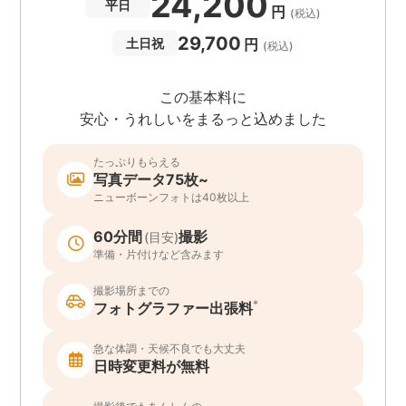
24,200
平日
円
(税込)
29,700
円
土日祝
(税込)
この基本料に
安心・うれしいをまるっと込めました
たっぷりもらえる
写真データ75枚~
ニューボーンフォトは40枚以上
60分間
撮影
(目安)
準備・片付けなど含みます
撮影場所までの
*
フォトグラファー出張料
急な体調・天候不良でも大丈夫
日時変更料が無料