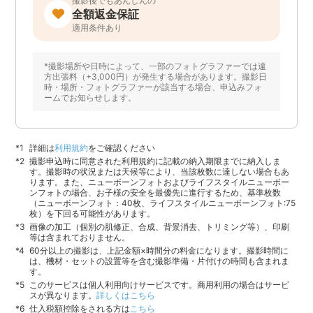
撮影後でもあんしんの
全額返金保証
適用条件あり
*撮影場所や日時によって、一部のフォトグラファーでは遠
方出張料（+3,000円）が発生する場合があります。撮影日
時・場所・フォトグラファーが該当する場合、申込みフォ
ームでお知らせします。
詳細は
利用規約
をご確認ください
撮影申込時に同意された利用規約に記載の納入期限までに納入しま
す。撮影時の状況または天候等により、当該枚数に達しない場合もあ
ります。また、ニューボーンフォトおよびライフスタイルニューボー
ンフォトの場合、お子様の安全を最優先に進行するため、基準枚数
（ニューボーンフォト：40枚、ライフスタイルニューボーンフォト:75
枚）を下回る可能性があります。
画像の加工（個別の肌修正、合成、背景消去、トリミング等）、印刷
等は含まれておりません。
60分以上の撮影は、上記金額×時間分の料金になります。撮影時間に
は、機材・セットの設置等を含む撮影準備・片付けの時間も含まれま
す。
このサービスは個人利用向けサービスです。商用利用の場合はサービ
スが異なります。
詳しくはこちら
仕入税額控除をされる方は
こちら