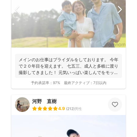
メインのお仕事はブライダルをしております。 今年
で２０年目を迎えます。 七五三、成人と多岐に渡り
撮影してきました！ 元気いっぱい楽しんでをモット
ーに...
予約承諾率：
97%
最終アクティブ：
7日以内
河野 直樹
4.9
(
212
)
男性