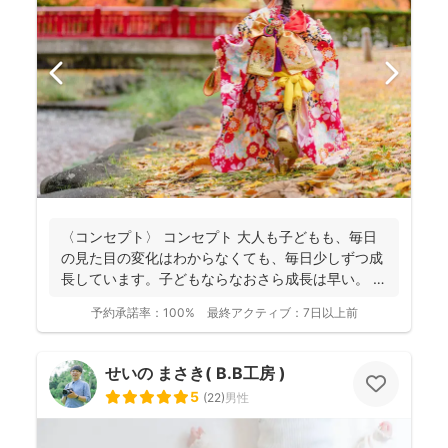
〈コンセプト〉 コンセプト 大人も子どもも、毎日
の見た目の変化はわからなくても、毎日少しずつ成
長しています。子どもならなおさら成長は早い。
大人...
予約承諾率：
100%
最終アクティブ：
7日以上前
せいの まさき( B.B工房 )
5
(
22
)
男性