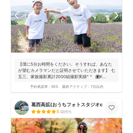
【僕に5分お時間をください。そうすれば、あなた
が望むカメラマンだと証明させていただきます】 七
五三、家族撮影累計2000組撮影実績^ ^ 📺K...
予約承諾率：
85%
最終アクティブ：
7日以内
葛西高拡(おうちフォトスタジオcocofilm)
5
(
2
)
男性