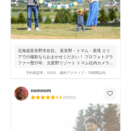
北海道富良野市在住。 富良野・トマム・美瑛 エリ
アでの撮影ならおまかせください！ プロフォトグラ
ファー歴21年、元星野リゾート トマム社内カメラ
マン、...
予約承諾率：
100%
最終アクティブ：
12時間以内
nomnom
4.9
(
17
)
男性