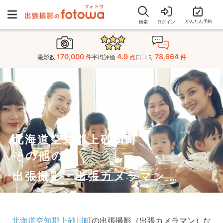
かんたん予約
検索
ログイン
170,000
4.9
78,664
撮影数
件
平均評価
点
口コミ
件
北海道空知郡上砂川町
その他の
出張撮影・出張カメラマン
北海道空知郡上砂川町
の出張撮影（出張カメラマン）な