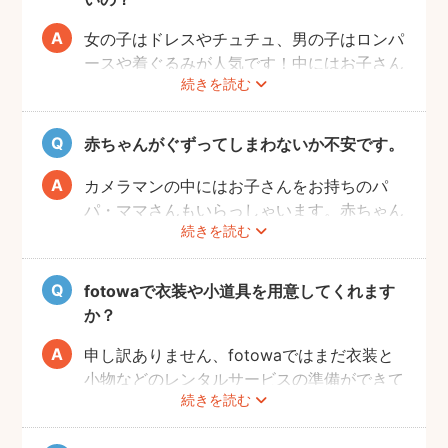
れな写真が撮れますよ♩
女の子はドレスやチュチュ、男の子はロンパ
ースや着ぐるみが人気です！中にはお子さん
続きを読む
の成長を感じられるように、あえて1歳児が
着るくらいの大きめのお洋服で撮影する方も
いらっしゃいます。
赤ちゃんがぐずってしまわないか不安です。
また、クラウンやヘアバンドなど飾りがある
とより記念日感が出るのでおすすめですよ。
カメラマンの中にはお子さんをお持ちのパ
パ・ママさんもいらっしゃいます。赤ちゃん
続きを読む
のあやし方も上手なので、写真撮影が不安の
方は、ぜひカメラマンにご相談してみてくだ
さいね。
fotowaで衣装や小道具を用意してくれます
か？
申し訳ありません、fotowaではまだ衣装と
小物などのレンタルサービスの準備ができて
続きを読む
おりませんので、お客様ご自身にご用意をお
願いしております。