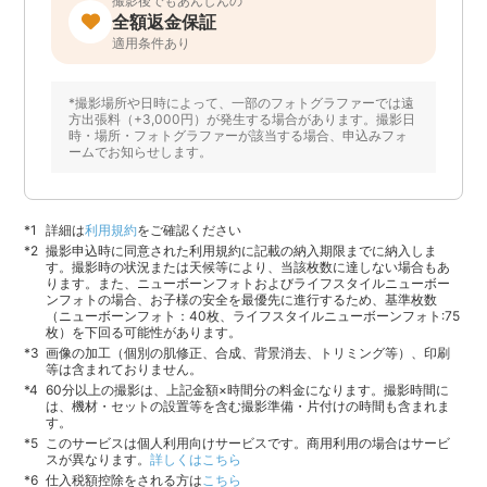
撮影後でもあんしんの
全額返金保証
適用条件あり
*撮影場所や日時によって、一部のフォトグラファーでは遠
方出張料（+3,000円）が発生する場合があります。撮影日
時・場所・フォトグラファーが該当する場合、申込みフォ
ームでお知らせします。
詳細は
利用規約
をご確認ください
撮影申込時に同意された利用規約に記載の納入期限までに納入しま
す。撮影時の状況または天候等により、当該枚数に達しない場合もあ
ります。また、ニューボーンフォトおよびライフスタイルニューボー
ンフォトの場合、お子様の安全を最優先に進行するため、基準枚数
（ニューボーンフォト：40枚、ライフスタイルニューボーンフォト:75
枚）を下回る可能性があります。
画像の加工（個別の肌修正、合成、背景消去、トリミング等）、印刷
等は含まれておりません。
60分以上の撮影は、上記金額×時間分の料金になります。撮影時間に
は、機材・セットの設置等を含む撮影準備・片付けの時間も含まれま
す。
このサービスは個人利用向けサービスです。商用利用の場合はサービ
スが異なります。
詳しくはこちら
仕入税額控除をされる方は
こちら