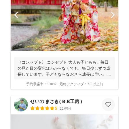
〈コンセプト〉 コンセプト 大人も子どもも、毎日
の見た目の変化はわからなくても、毎日少しずつ成
長しています。子どもならなおさら成長は早い。
大人...
予約承諾率：
100%
最終アクティブ：
7日以上前
せいの まさき( B.B工房 )
5
(
22
)
男性