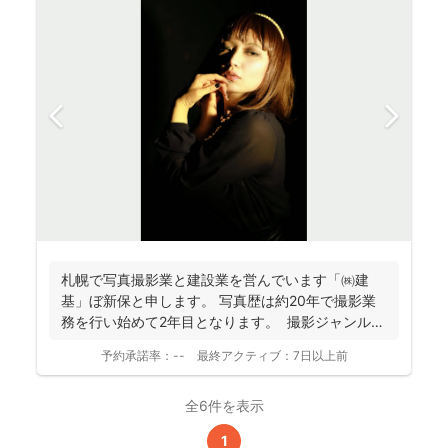
札幌で写真撮影業と建設業を営んでいます「㈱建
基」ぼ新保と申します。 写真歴は約20年で撮影業
務を行い始めて2年目となります。 撮影ジャンルは
お客様...
予約承諾率：
--
最終アクティブ：
7日以上前
全6件を表示
1