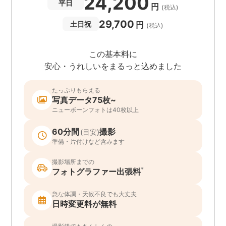
24,200
平日
円
(税込)
29,700
円
土日祝
(税込)
この基本料に
安心・うれしいをまるっと込めました
たっぷりもらえる
写真データ75枚~
ニューボーンフォトは40枚以上
60分間
撮影
(目安)
準備・片付けなど含みます
撮影場所までの
*
フォトグラファー出張料
急な体調・天候不良でも大丈夫
日時変更料が無料