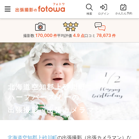
かんたん予約
検索
ログイン
170,000
4.9
78,673
撮影数
件
平均評価
点
口コミ
件
北海道空知郡上砂川町
ハーフバースデーの
出張撮影・出張カメラマン
北海道空知郡上砂川町
の出張撮影（出張カメラマン）な