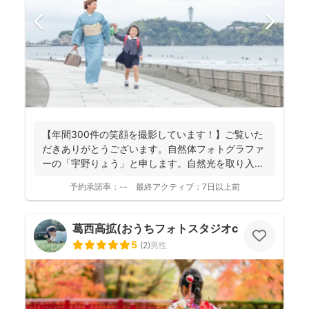
【年間300件の笑顔を撮影しています！】ご覧いた
だきありがとうございます。自然体フォトグラファ
ーの「宇野りょう」と申します。自然光を取り入れ
たナチュラルな...
予約承諾率：
--
最終アクティブ：
7日以上前
葛西高拡(おうちフォトスタジオcocofilm)
5
(
2
)
男性