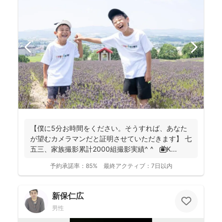
【僕に5分お時間をください。そうすれば、あなた
が望むカメラマンだと証明させていただきます】 七
五三、家族撮影累計2000組撮影実績^ ^ 📺K...
予約承諾率：
85%
最終アクティブ：
7日以内
新保仁広
男性