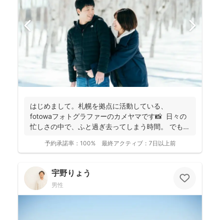
はじめまして。札幌を拠点に活動している、
fotowaフォトグラファーのカメヤマです📸 日々の
忙しさの中で、ふと過ぎ去ってしまう時間。 でもそ
の...
予約承諾率：
100%
最終アクティブ：
7日以上前
宇野りょう
男性