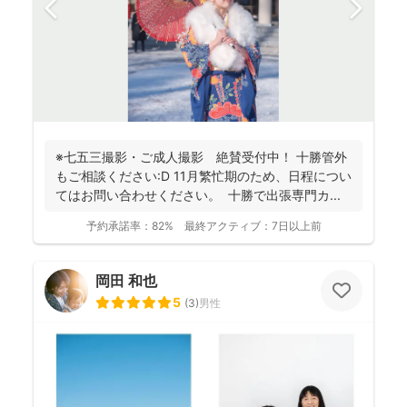
※七五三撮影・ご成人撮影 絶賛受付中！ 十勝管外
もご相談ください:D 11月繁忙期のため、日程につい
てはお問い合わせください。 十勝で出張専門カ...
予約承諾率：
82%
最終アクティブ：
7日以上前
岡田 和也
5
(
3
)
男性