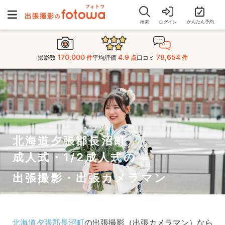
かんたん予約
検索
ログイン
170,000
4.9
78,654
撮影数
件
平均評価
点
口コミ
件
北海道夕張郡長沼町
成人式・1/2成人式の
出張撮影・出張カメラマン
北海道夕張郡長沼町
の出張撮影（出張カメラマン）なら