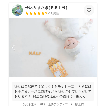
せいの まさき( B.B工房 )
5
(
22
)
男性
撮影は自然体で！楽しく！をモットーに ときには
お子さまと一緒に遊びながら 撮影させていただいて
おります！ 発達凸凹の児童への療育にも携わって
お...
予約承諾率：
98%
最終アクティブ：
7日以上前