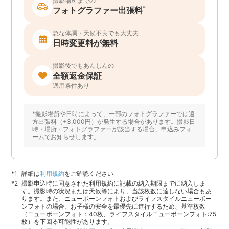
撮影場所までの
*
フォトグラファー出張料
急な体調・天候不良でも大丈夫
日時変更料が無料
撮影後でもあんしんの
全額返金保証
適用条件あり
*撮影場所や日時によって、一部のフォトグラファーでは遠
方出張料（+3,000円）が発生する場合があります。撮影日
時・場所・フォトグラファーが該当する場合、申込みフォ
ームでお知らせします。
詳細は
利用規約
をご確認ください
撮影申込時に同意された利用規約に記載の納入期限までに納入しま
す。撮影時の状況または天候等により、当該枚数に達しない場合もあ
ります。また、ニューボーンフォトおよびライフスタイルニューボー
ンフォトの場合、お子様の安全を最優先に進行するため、基準枚数
（ニューボーンフォト：40枚、ライフスタイルニューボーンフォト:75
枚）を下回る可能性があります。