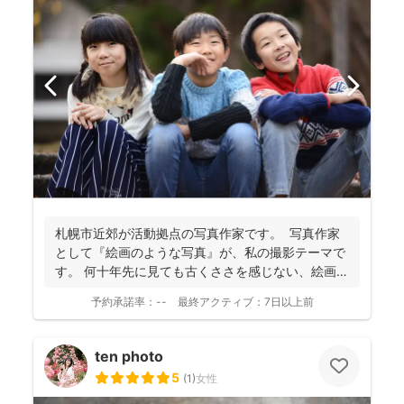
札幌市近郊が活動拠点の写真作家です。 写真作家
として『絵画のような写真』が、私の撮影テーマで
す。 何十年先に見ても古くささを感じない、絵画の
よう...
予約承諾率：
--
最終アクティブ：
7日以上前
ten photo
5
(
1
)
女性