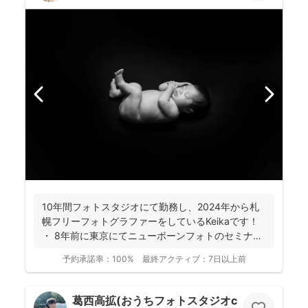
10年間フォトスタジオにて勤務し、2024年から札
幌フリーフォトグラファーをしているKeikaです！
・ 8年前に東京にてニューボーンフォトのセミナ
ー...
予約承諾率：
100%
最終アクティブ：
7日以上前
葛西高拡(おうちフォトスタジオcocofilm)