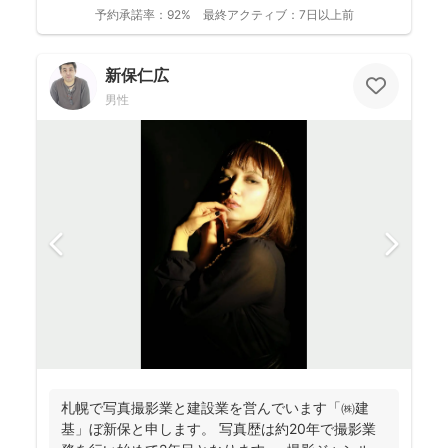
影...
予約承諾率：
92%
最終アクティブ：
7日以上前
新保仁広
男性
札幌で写真撮影業と建設業を営んでいます「㈱建
基」ぼ新保と申します。 写真歴は約20年で撮影業