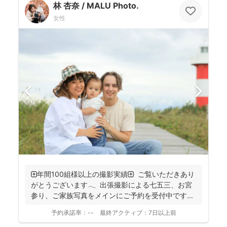
林 杏奈 / MALU Photo.
女性
🌼年間100組様以上の撮影実績🌼 ご覧いただきあり
がとうございます𓂃 ⁡ 出張撮影による七五三、お宮
参り、ご家族写真をメインにご予約を受付中です...
予約承諾率：
--
最終アクティブ：
7日以上前