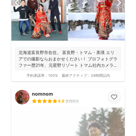
北海道富良野市在住。 富良野・トマム・美瑛 エリ
アでの撮影ならおまかせください！ プロフォトグラ
ファー歴21年、元星野リゾート トマム社内カメラ
マン、...
予約承諾率：
100%
最終アクティブ：
24時間以内
nomnom
4.9
(
17
)
男性