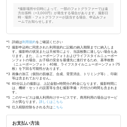
*撮影場所や日時によって、一部のフォトグラファーでは遠
方出張料（+3,000円）が発生する場合があります。撮影日
時・場所・フォトグラファーが該当する場合、申込みフォ
ームでお知らせします。
詳細は
利用規約
をご確認ください
撮影申込時に同意された利用規約に記載の納入期限までに納入しま
す。撮影時の状況または天候等により、当該枚数に達しない場合もあ
ります。また、ニューボーンフォトおよびライフスタイルニューボー
ンフォトの場合、お子様の安全を最優先に進行するため、基準枚数
（ニューボーンフォト：40枚、ライフスタイルニューボーンフォト:75
枚）を下回る可能性があります。
画像の加工（個別の肌修正、合成、背景消去、トリミング等）、印刷
等は含まれておりません。
60分以上の撮影は、上記金額×時間分の料金になります。撮影時間に
は、機材・セットの設置等を含む撮影準備・片付けの時間も含まれま
す。
このサービスは個人利用向けサービスです。商用利用の場合はサービ
スが異なります。
詳しくはこちら
仕入税額控除をされる方は
こちら
お支払い方法