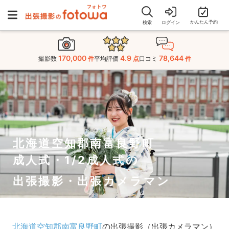
かんたん予約
検索
ログイン
170,000
4.9
78,644
撮影数
件
平均評価
点
口コミ
件
北海道空知郡南富良野町
成人式・1/2成人式の
出張撮影・出張カメラマン
北海道空知郡南富良野町
の出張撮影（出張カメラマン）