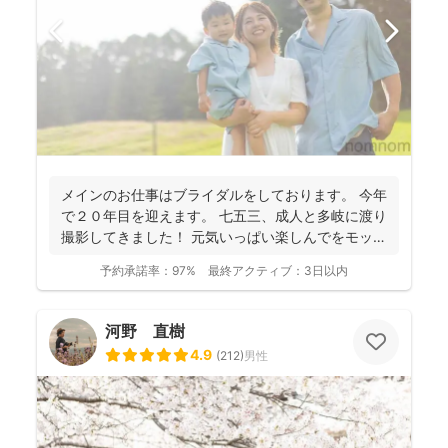
メインのお仕事はブライダルをしております。 今年
で２０年目を迎えます。 七五三、成人と多岐に渡り
撮影してきました！ 元気いっぱい楽しんでをモット
ーに...
予約承諾率：
97%
最終アクティブ：
3日以内
河野 直樹
4.9
(
212
)
男性