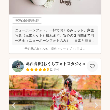
発達凸凹相談歓迎
ニューボーンフォト、一枠でおくるみカット、家族
写真（兄弟カット）撮れます。安心の２時間まで同
一料金（ニューボーンフォトのみ） 「日常と非日
常」を意識しな...
予約承諾率：
72%
最終アクティブ：
3日以内
葛西高拡(おうちフォトスタジオcocofilm)
5
(
2
)
男性