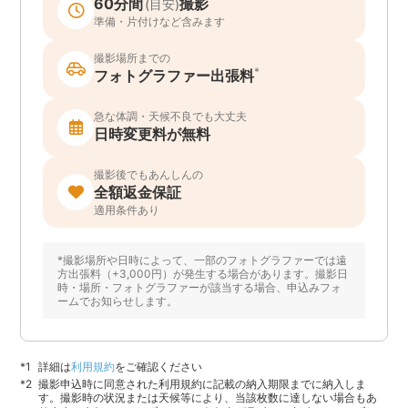
60分間
撮影
(目安)
準備・片付けなど含みます
撮影場所までの
*
フォトグラファー出張料
急な体調・天候不良でも大丈夫
日時変更料が無料
撮影後でもあんしんの
全額返金保証
適用条件あり
*撮影場所や日時によって、一部のフォトグラファーでは遠
方出張料（+3,000円）が発生する場合があります。撮影日
時・場所・フォトグラファーが該当する場合、申込みフォ
ームでお知らせします。
詳細は
利用規約
をご確認ください
撮影申込時に同意された利用規約に記載の納入期限までに納入しま
す。撮影時の状況または天候等により、当該枚数に達しない場合もあ