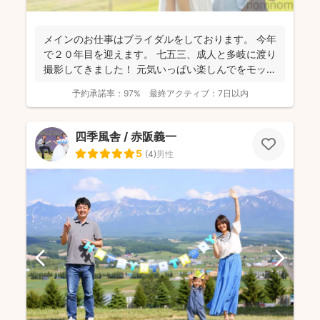
メインのお仕事はブライダルをしております。 今年
で２０年目を迎えます。 七五三、成人と多岐に渡り
撮影してきました！ 元気いっぱい楽しんでをモット
ーに...
予約承諾率：
97%
最終アクティブ：
7日以内
四季風舎 / 赤阪義一
5
(
4
)
男性