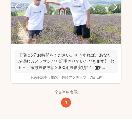
【僕に5分お時間をください。そうすれば、あなた
が望むカメラマンだと証明させていただきます】 七
五三、家族撮影累計2000組撮影実績^ ^ 📺K...
予約承諾率：
85%
最終アクティブ：
7日以内
全6件を表示
1