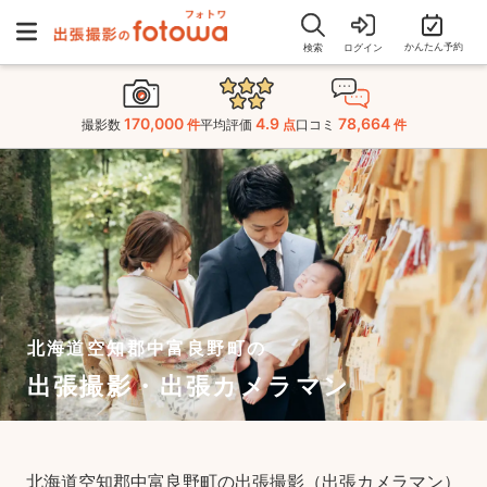
かんたん予約
検索
ログイン
170,000
4.9
78,664
撮影数
件
平均評価
点
口コミ
件
北海道空知郡中富良野町の
出張撮影・出張カメラマン
北海道空知郡中富良野町の出張撮影（出張カメラマン）