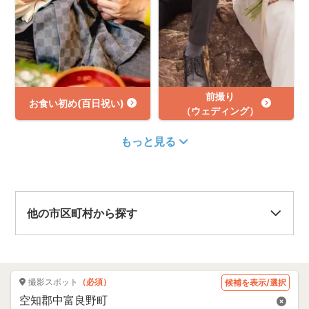
前撮り
お食い初め(百日祝い)
（ウェディング）
もっと見る
他の市区町村から探す
撮影スポット
（必須）
候補を表示/選択