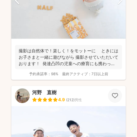
撮影は自然体で！楽しく！をモットーに ときには
お子さまと一緒に遊びながら 撮影させていただいて
おります！ 発達凸凹の児童への療育にも携わって
お...
予約承諾率：
98%
最終アクティブ：
7日以上前
河野 直樹
4.9
(
212
)
男性