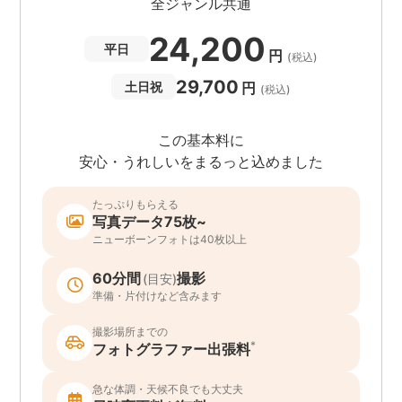
全ジャンル共通
24,200
平日
円
(税込)
29,700
円
土日祝
(税込)
この基本料に
安心・うれしいをまるっと込めました
たっぷりもらえる
写真データ75枚~
ニューボーンフォトは40枚以上
60分間
撮影
(目安)
準備・片付けなど含みます
撮影場所までの
*
フォトグラファー出張料
急な体調・天候不良でも大丈夫