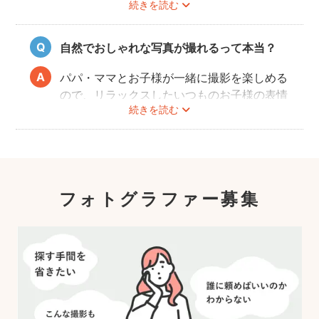
ントです。
続きを読む
策や、熱中症予防に努めます。
また、撮影中はご家族のペースに合わせなが
ら、周囲や足元に危険なものがないか注意を
自然でおしゃれな写真が撮れるって本当？
呼び掛けながら進行しますのでご安心くださ
い。
パパ・ママとお子様が一緒に撮影を楽しめる
ので、リラックスしたいつものお子様の表情
続きを読む
を撮影できます。
こども・家族撮影に長けたプロカメラマンの
中から、ユーザー自身が好きなカメラマンを
指名するので、自分好みの「家族らしいおし
ゃれな写真」に仕上がります。
フォトグラファー募集