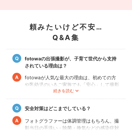
頼みたいけど不安…
Q&A集
fotowaの出張撮影が、子育て世代から支持
されている理由は？
fotowaが人気な最大の理由は、初めての方
や乳幼児のいるご家族でも「安心」して撮影
続きを読む
を楽しんでいただけることです。
厳しい審査を通過した、赤ちゃん・子どもの
扱いに慣れているパパ・ママ世代のカメラマ
安全対策はどこまでしている？
ンが全国に多数在籍。
またどのカメラマンでも指名料は一切ござい
フォトグラファーは体調管理はもちろん、撮
ません。分かりやすい料金体系も人気のポイ
影当日の手洗い・除菌・換気などの感染症対