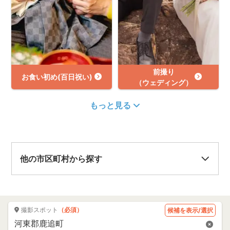
前撮り
お食い初め(百日祝い)
（ウェディング）
もっと見る
他の市区町村から探す
撮影スポット
（必須）
候補を表示/選択