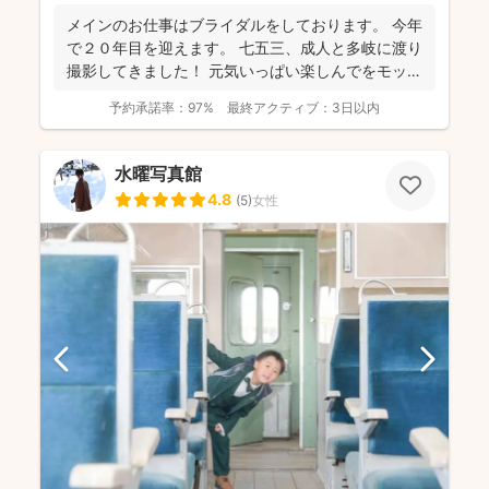
メインのお仕事はブライダルをしております。 今年
で２０年目を迎えます。 七五三、成人と多岐に渡り
撮影してきました！ 元気いっぱい楽しんでをモット
ーに...
予約承諾率：
97%
最終アクティブ：
3日以内
水曜写真館
4.8
(
5
)
女性