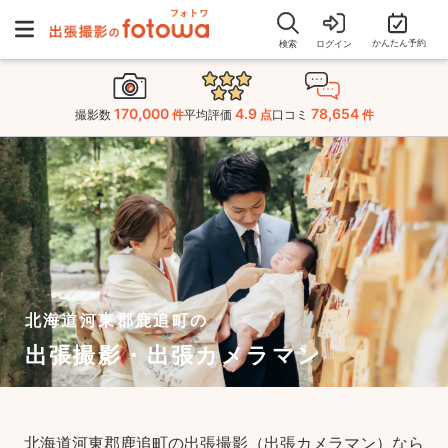
かんたん予約
検索
ログイン
170,000
4.9
78,654
撮影数
件
平均評価
点
口コミ
件
北海道河東郡鹿追町の
出張撮影・出張カメラマン
北海道河東郡鹿追町の出張撮影（出張カメラマン）なら