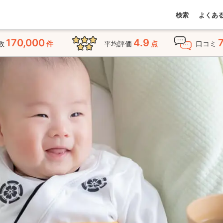
検索
よくあ
170,000
4.9
数
件
平均評価
点
口コミ