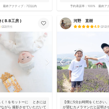
大人...
最終アクティブ：
7日以内
予約承諾率：
100%
最終ア
 B.B工房 )
河野 直樹
5
4.9
(
22
)
男性
(
212
)
しく！をモットーに ときには
【僕に5分お時間をください
ながら 撮影させていただいて
が望むカメラマンだと証明さ