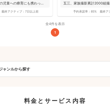
凹の児童への療育にも携わって
五三、家族撮影累計2000組撮影実
撮影基本料
最終アクティブ：
7日以上前
予約承諾率：
85%
最終ア
全ジャンル共通
全4件を表示
24,200
1
平日
円
(税込)
29,700
円
土日祝
(税込)
この基本料に
心・うれしいをまるっと込めました
ジャンルから探す
たっぷりもらえる
写真データ75枚~
ニューボーンフォトは40枚以上
60分間
撮影
(目安)
料金とサービス内容
準備・片付けなど含みます