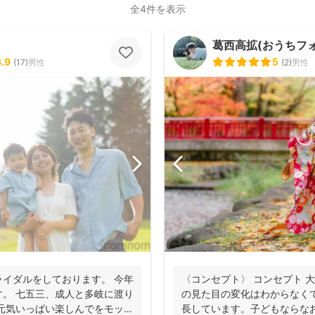
全4件を表示
葛西高拡(おうちフォト
4.9
5
(
17
)
男性
(
2
)
男性
イダルをしております。 今年
〈コンセプト〉 コンセプト 
。 七五三、成人と多岐に渡り
の見た目の変化はわからなく
元気いっぱい楽しんでをモット
長しています。子どもならな