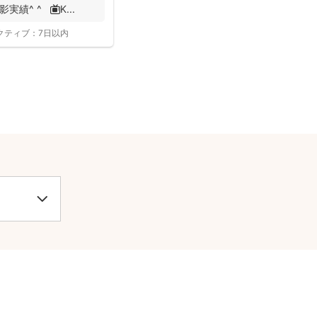
績^ ^ 📺K...
クティブ：
7日以内