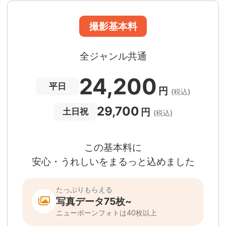
撮影場所までの
*
フォトグラファー出張料
急な体調・天候不良でも大丈夫
日時変更料が無料
撮影後でもあんしんの
全額返金保証
適用条件あり
撮影場所や日時によって、一部のフォトグラファ
は遠方出張料（+3,000円）が発生する場合が
ります。撮影日時・場所・フォトグラファーが
当する場合、申込みフォームでお知らせしま
。