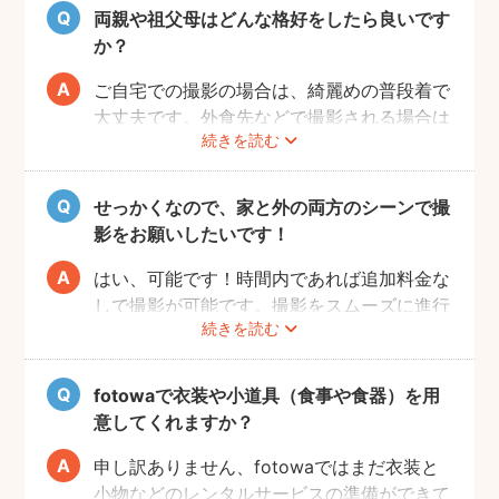
いするのがおすすめです。
両親や祖父母はどんな格好をしたら良いです
か？
ご自宅での撮影の場合は、綺麗めの普段着で
大丈夫です。外食先などで撮影される場合は
続きを読む
正装が良いでしょう。正装の場合、赤ちゃん
が和装であればご家族も和装と格を揃えるこ
とが必要になりますので、事前に家族全員の
せっかくなので、家と外の両方のシーンで撮
服装を決めておくことがおすすめです。
影をお願いしたいです！
はい、可能です！時間内であれば追加料金な
しで撮影が可能です。撮影をスムーズに進行
続きを読む
させるために、事前にその旨をフォトグラフ
ァーにお伝えいただけると幸いです。
fotowaで衣装や小道具（食事や食器）を用
意してくれますか？
申し訳ありません、fotowaではまだ衣装と
小物などのレンタルサービスの準備ができて