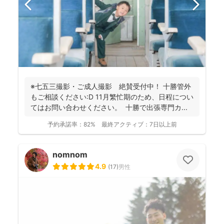
※七五三撮影・ご成人撮影 絶賛受付中！ 十勝管外
もご相談ください:D 11月繁忙期のため、日程につい
てはお問い合わせください。 十勝で出張専門カ...
予約承諾率：
82%
最終アクティブ：
7日以上前
nomnom
4.9
(
17
)
男性