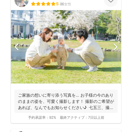
5
(
8
)
女性
ご家族の想いに寄り添う写真を… お子様の今のあり
のままの姿を、可愛く撮影します！ 撮影のご希望が
あれば、なんでもお知らせください♪ 七五三、撮
影...
予約承諾率：
92%
最終アクティブ：
7日以上前