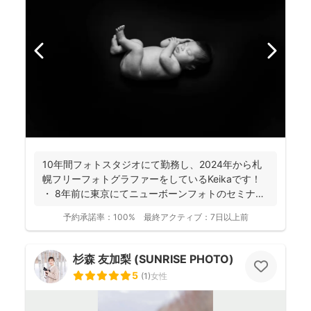
10年間フォトスタジオにて勤務し、2024年から札
幌フリーフォトグラファーをしているKeikaです！
・ 8年前に東京にてニューボーンフォトのセミナ
ー...
予約承諾率：
100%
最終アクティブ：
7日以上前
杉森 友加梨 (SUNRISE PHOTO)
5
(
1
)
女性