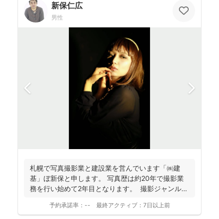
新保仁広
男性
札幌で写真撮影業と建設業を営んでいます「㈱建
基」ぼ新保と申します。 写真歴は約20年で撮影業
務を行い始めて2年目となります。 撮影ジャンルは
お客様...
予約承諾率：
--
最終アクティブ：
7日以上前