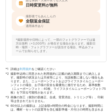
急な体調・天候不良でも大丈夫
日時変更料が無料
撮影後でもあんしんの
全額返金保証
適用条件あり
*撮影場所や日時によって、一部のフォトグラファーでは遠
方出張料（+3,000円）が発生する場合があります。撮影日
時・場所・フォトグラファーが該当する場合、申込みフォ
ームでお知らせします。
詳細は
利用規約
をご確認ください
撮影申込時に同意された利用規約に記載の納入期限までに納入しま
す。撮影時の状況または天候等により、当該枚数に達しない場合もあ
ります。また、ニューボーンフォトおよびライフスタイルニューボー
ンフォトの場合、お子様の安全を最優先に進行するため、基準枚数
（ニューボーンフォト：40枚、ライフスタイルニューボーンフォト:75
枚）を下回る可能性があります。
画像の加工（個別の肌修正、合成、背景消去、トリミング等）、印刷
等は含まれておりません。
60分以上の撮影は、上記金額×時間分の料金になります。撮影時間に
は、機材・セットの設置等を含む撮影準備・片付けの時間も含まれま