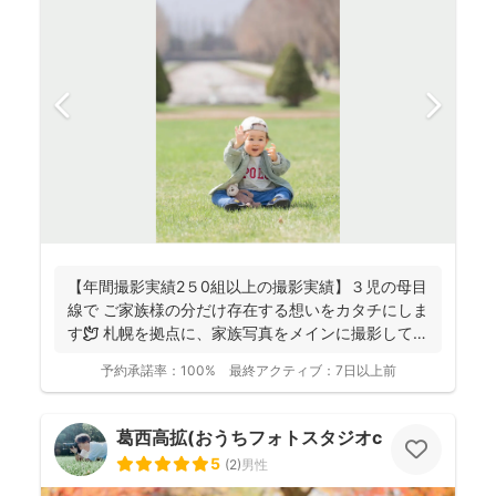
【年間撮影実績2５0組以上の撮影実績】３児の母目
線で ご家族様の分だけ存在する想いをカタチにしま
す🕊️ 札幌を拠点に、家族写真をメインに撮影してお
りま...
予約承諾率：
100%
最終アクティブ：
7日以上前
葛西高拡(おうちフォトスタジオcocofilm)
5
(
2
)
男性