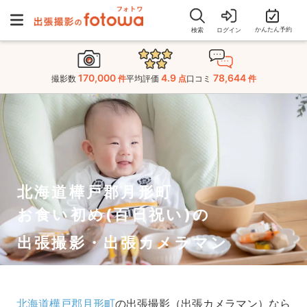
かんたん予約
検索
ログイン
170,000
4.9
78,644
撮影数
件
平均評価
点
口コミ
件
北海道樺戸郡月形町
お食い初め(百日祝い)の
出張撮影・出張カメラマン
北海道樺戸郡月形町
の出張撮影（出張カメラマン）なら