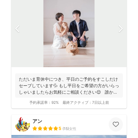
ただいま育休中につき、平日のご予約をすこしだけ
セーブしています💦 もし平日をご希望の方がいらっ
しゃいましたらお気軽にご相談ください😌 誰かに
と...
予約承諾率：
92%
最終アクティブ：
7日以上前
アン
5
(
15
)
女性