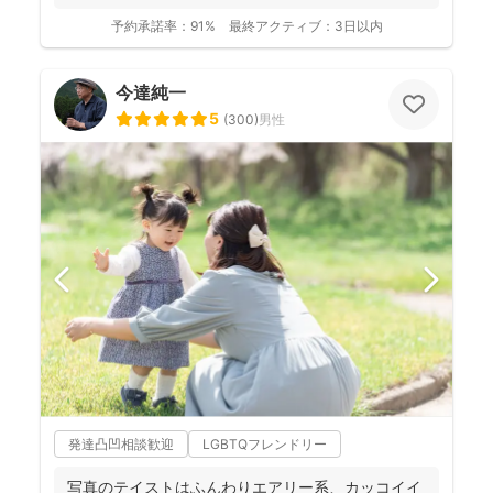
3歳の...
予約承諾率：
91%
最終アクティブ：
3日以内
今達純一
5
(
300
)
男性
発達凸凹相談歓迎
LGBTQフレンドリー
写真のテイストはふんわりエアリー系、カッコイイ