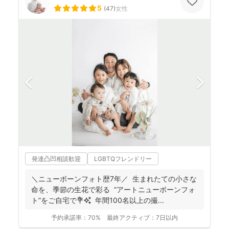
5
(
47
)
女性
発達凸凹相談歓迎
LGBTQフレンドリー
＼ニューボーンフォト歴7年／ 生まれたての小さな
命を、季節の生花で彩る “アートニューボーンフォ
ト”をご自宅で💐✨ 年間100名以上の撮...
予約承諾率：
70%
最終アクティブ：
7日以内