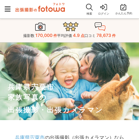
かんたん予約
検索
ログイン
170,000
4.9
78,673
撮影数
件
平均評価
点
口コミ
件
兵庫県宍粟市
家族写真の
出張撮影・出張カメラマン
兵庫県宍粟市
の出張撮影（出張カメラマン）なら