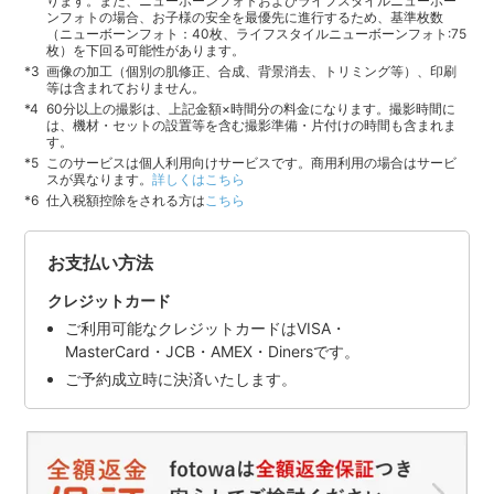
ります。また、ニューボーンフォトおよびライフスタイルニューボー
ンフォトの場合、お子様の安全を最優先に進行するため、基準枚数
（ニューボーンフォト：40枚、ライフスタイルニューボーンフォト:75
枚）を下回る可能性があります。
画像の加工（個別の肌修正、合成、背景消去、トリミング等）、印刷
等は含まれておりません。
60分以上の撮影は、上記金額×時間分の料金になります。撮影時間に
は、機材・セットの設置等を含む撮影準備・片付けの時間も含まれま
す。
このサービスは個人利用向けサービスです。商用利用の場合はサービ
スが異なります。
詳しくはこちら
仕入税額控除をされる方は
こちら
お支払い方法
クレジットカード
ご利用可能なクレジットカードはVISA・
MasterCard・JCB・AMEX・Dinersです。
ご予約成立時に決済いたします。