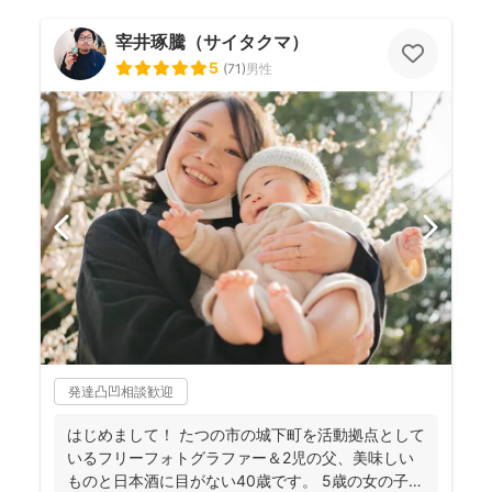
宰井琢騰（サイタクマ）
5
(
71
)
男性
発達凸凹相談歓迎
はじめまして！ たつの市の城下町を活動拠点として
いるフリーフォトグラファー＆2児の父、美味しい
ものと日本酒に目がない40歳です。 5歳の女の子、