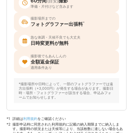
60分間
撮影
(目安)
準備・片付けなど含みます
撮影場所までの
*
フォトグラファー出張料
急な体調・天候不良でも大丈夫
日時変更料が無料
撮影後でもあんしんの
全額返金保証
適用条件あり
*撮影場所や日時によって、一部のフォトグラファーでは遠
方出張料（+3,000円）が発生する場合があります。撮影日
時・場所・フォトグラファーが該当する場合、申込みフォ
ームでお知らせします。
詳細は
利用規約
をご確認ください
撮影申込時に同意された利用規約に記載の納入期限までに納入しま
す。撮影時の状況または天候等により、当該枚数に達しない場合もあ