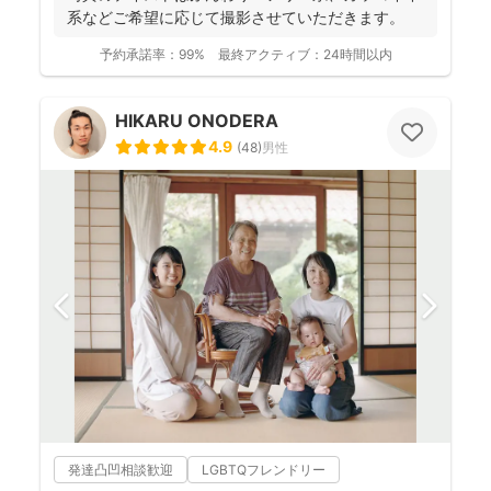
系などご希望に応じて撮影させていただきます。
予約承諾率：
99%
最終アクティブ：
24時間以内
HIKARU ONODERA
4.9
(
48
)
男性
発達凸凹相談歓迎
LGBTQフレンドリー