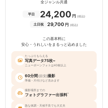
全ジャンル共通
24,200
平日
円
(税込)
29,700
円
土日祝
(税込)
この基本料に
安心・うれしいをまるっと込めました
たっぷりもらえる
写真データ75枚~
ニューボーンフォトは40枚以上
60分間
撮影
(目安)
準備・片付けなど含みます
撮影場所までの
*
フォトグラファー出張料
急な体調・天候不良でも大丈夫