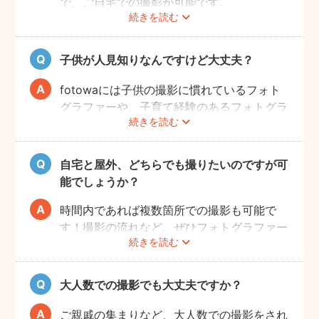
で、ご自宅での撮影が可能です。
続きを読む
ご家族みなさんが撮りやすい場所をご指定い
ただければと思います。
子供が人見知りなんですけど大丈夫？
fotowaには子供の撮影に慣れているフォト
グラファーや、子育て経験のあるフォトグラ
続きを読む
ファーがたくさんいます！お子様のペースに
合わせて撮影をするので、人見知りのお子様
でも自然な表情を引き出してくれます。
自宅と屋外、どちらでも撮りたいのですが可
能でしょうか？
時間内であれば複数箇所での撮影も可能で
す！撮影の流れなど、ぜひフォトグラファー
続きを読む
に相談してみてください。
大人数での撮影でも大丈夫ですか？
ご親戚の集まりなど、大人数での撮影をされ