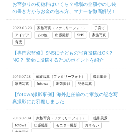
お宮参りの初穂料はいくら？相場の金額やのし袋
の書き方からお金の包み方、マナーを徹底解説！
2023.03.20
家族写真（ファミリーフォト）
子育て
アイデア
その他
出張撮影
SNS
家族写真
育児
【専門家監修】SNSに子どもの写真投稿はOK？
NG？ 安全に投稿する7つのポイントを紹介
2016.07.28
家族写真（ファミリーフォト）
撮影風景
家族写真
fotowa
出張撮影
記念写真
【fotowa撮影事例】海外赴任前のご家族の記念写
真撮影にお邪魔しました
2016.07.04
家族写真（ファミリーフォト）
撮影風景
fotowa
出張撮影
モニター撮影
おそろい