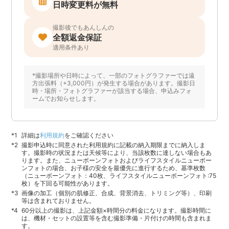
日時変更料が無料
撮影後でもあんしんの
全額返金保証
適用条件あり
*撮影場所や日時によって、一部のフォトグラファーでは遠
方出張料（+3,000円）が発生する場合があります。撮影日
時・場所・フォトグラファーが該当する場合、申込みフォ
ームでお知らせします。
詳細は
利用規約
をご確認ください
撮影申込時に同意された利用規約に記載の納入期限までに納入しま
す。撮影時の状況または天候等により、当該枚数に達しない場合もあ
ります。また、ニューボーンフォトおよびライフスタイルニューボー
ンフォトの場合、お子様の安全を最優先に進行するため、基準枚数
（ニューボーンフォト：40枚、ライフスタイルニューボーンフォト:75
枚）を下回る可能性があります。
画像の加工（個別の肌修正、合成、背景消去、トリミング等）、印刷
等は含まれておりません。
60分以上の撮影は、上記金額×時間分の料金になります。撮影時間に
は、機材・セットの設置等を含む撮影準備・片付けの時間も含まれま
す。