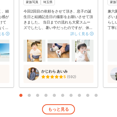
家族写真
埼玉県
家族
く、細
今回2回目の依頼をさせて頂き、息子の誕
兼六
心感が
生日と結婚記念日の撮影をお願いさせて頂
ざい
けて
きました。 当日までの流れも大変スムー
らし
なく、
ズでしたし、暑い中だったのですが、休憩
丁寧
してい
も適宜入れていただきつつ、とても楽しく
ます
見る
詳しく見る
満足
撮影できました。 明るく優しお人柄で、
。また
前回と同様に私たち夫婦も息子も安心して
す！
過ごすことができ、撮影したいポーズや構
図なども全て叶えてくださいました。 途
中、疲れた息子がぐずったときも、あやし
ながらカメラに向けてくださるのもお上手
かじわら あいみ
で、撮影自体とても楽しかったです！ 届
5
(
592
)
いたお写真も、とても素敵に仕上げてくだ
さり、大変気に入り、とってもいい記念に
なりました！また来年も結婚記念日と誕生
日に撮影できると嬉しいです！本当にあり
がとうございました！
もっと見る