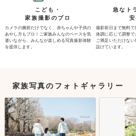
こども・
急なト
家族撮影のプロ
安
カメラの腕前だけでなく、赤ちゃんや子供の
撮影前日まで無料で
あやし方もプロ！ご家族みんなのペースを気
体調に応じて調整で
遣いながら、みんなが楽しめる写真撮影体験
ご満足いただけない
を提供します。
設けています。
家族写真のフォトギャラリー