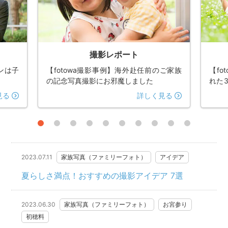
撮影レポート
ンは子
【fotowa撮影事例】海外赴任前のご家族
【f
の記念写真撮影にお邪魔しました
れた
た
見る
詳しく見る
2023.07.11
家族写真（ファミリーフォト）
アイデア
夏らしさ満点！おすすめの撮影アイデア 7選
2023.06.30
家族写真（ファミリーフォト）
お宮参り
初穂料