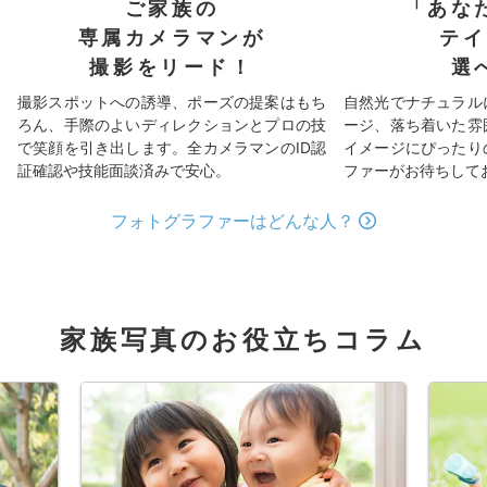
ご家族の
「あな
専属カメラマンが
テイ
撮影をリード！
選
撮影スポットへの誘導、ポーズの提案はもち
自然光でナチュラル
ろん、手際のよいディレクションとプロの技
ージ、落ち着いた雰
で笑顔を引き出します。全カメラマンのID認
イメージにぴったり
証確認や技能面談済みで安心。
ファーがお待ちして
フォトグラファーはどんな人？
家族写真のお役立ちコラム