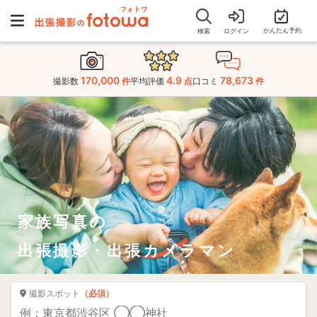
かんたん予約
検索
ログイン
170,000
4.9
78,673
撮影数
件
平均評価
点
口コミ
件
家族写真の
出張撮影・出張カメラマン
撮影スポット
（必須）