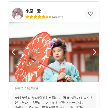
小原 愛
4.9
(
46
)
女性
発達凸凹相談歓迎
かけがえのない瞬間を永遠に。 家族の絆のキロクを
残したい。 3児のママフォトグラファーです。
🌸優しく柔らかい写真が得意です。 🌸ご家族...