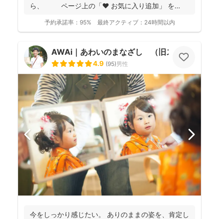
ら、 ページ上の「❤ お気に入り追加」 を
...
予約承諾率：
95%
最終アクティブ：
24時間以内
AWAi｜あわいのまなざし （旧スマイルツリ
4.9
(
95
)
男性
今をしっかり感じたい。 ありのままの姿を、肯定し