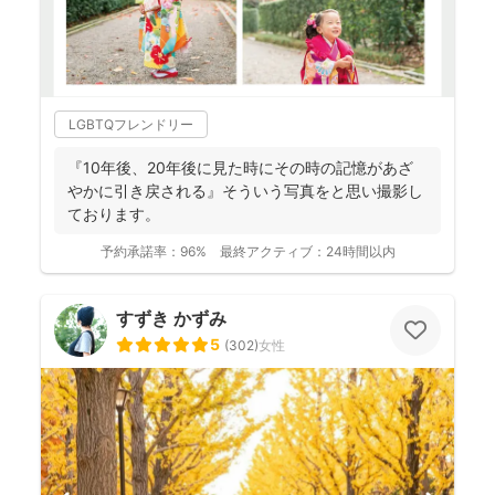
LGBTQフレンドリー
『10年後、20年後に見た時にその時の記憶があざ
やかに引き戻される』そういう写真をと思い撮影し
ております。
予約承諾率：
96%
最終アクティブ：
24時間以内
すずき かずみ
5
(
302
)
女性