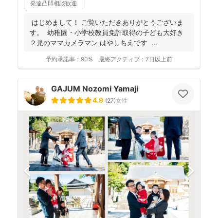
発達凸凹相談歓迎
はじめまして！ ご覧いただきありがとうございま
す。 幼稚園・小学校教員免許取得の子ども大好き
２児のママカメラマン はやしちえです ...
予約承諾率：
90%
最終アクティブ：
7日以上前
GAJUM Nozomi Yamaji
4.9
(
27
)
女性