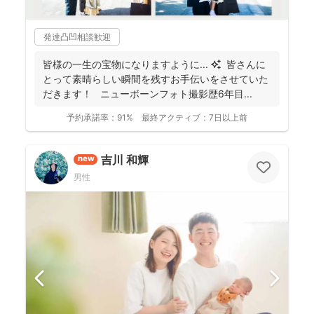
発達凸凹相談歓迎
皆様の一生の宝物になりますように... ✨ 皆さんに
とって素晴らしい瞬間を残すお手伝いをさせていた
だきます！ ニューボーンフォト撮影歴6年目...
予約承諾率：
91%
最終アクティブ：
7日以上前
吉川 和輝
new
男性