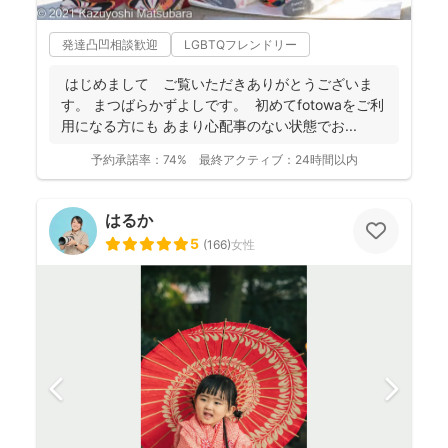
発達凸凹相談歓迎
LGBTQフレンドリー
はじめまして ご覧いただきありがとうございま
す。 まつばらかずよしです。 初めてfotowaをご利
用になる方にも あまり心配事のない状態でお...
予約承諾率：
74%
最終アクティブ：
24時間以内
はるか
5
(
166
)
女性