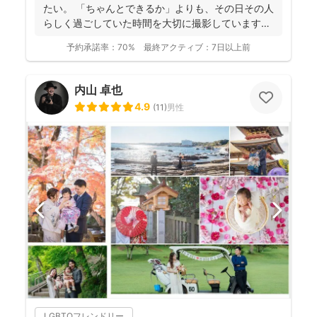
たい。 「ちゃんとできるか」よりも、その日その人
らしく過ごしていた時間を大切に撮影しています。
...
予約承諾率：
70%
最終アクティブ：
7日以上前
内山 卓也
4.9
(
11
)
男性
LGBTQフレンドリー