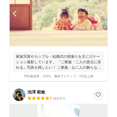
家族写真やカップル・結婚式の前撮りを主にロケー
ション撮影しています。 『ご家族・二人の原点に戻
れる』写真を残したい！ ご家族・お二人の飾らない
いつもど...
予約承諾率：
100%
最終アクティブ：
7日以上前
池澤 範敏
5
(
43
)
男性