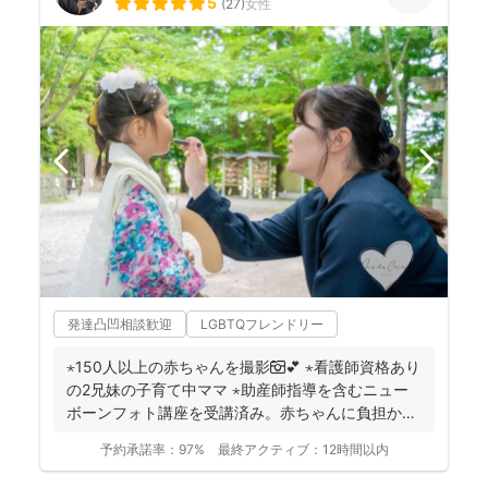
5
(
27
)
女性
発達凸凹相談歓迎
LGBTQフレンドリー
⋆150人以上の赤ちゃんを撮影📷💕 ⋆看護師資格あり
の2兄妹の子育て中ママ ⋆助産師指導を含むニュー
ボーンフォト講座を受講済み。赤ちゃんに負担かけ
ない...
予約承諾率：
97%
最終アクティブ：
12時間以内