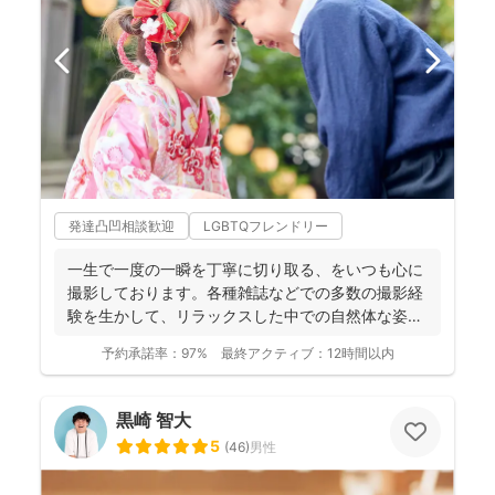
発達凸凹相談歓迎
LGBTQフレンドリー
一生で一度の一瞬を丁寧に切り取る、をいつも心に
撮影しております。各種雑誌などでの多数の撮影経
験を生かして、リラックスした中での自然体な姿の
お写真を、ベスト...
予約承諾率：
97%
最終アクティブ：
12時間以内
黒崎 智大
5
(
46
)
男性