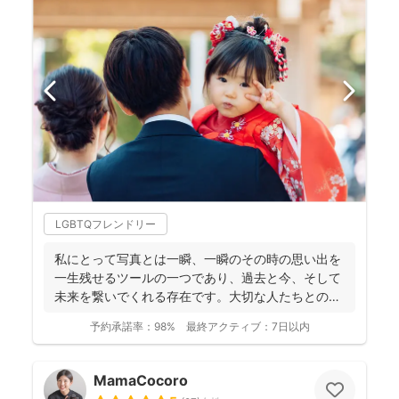
LGBTQフレンドリー
私にとって写真とは一瞬、一瞬のその時の思い出を
一生残せるツールの一つであり、過去と今、そして
未来を繋いでくれる存在です。大切な人たちとの写
真を残して、今あ...
予約承諾率：
98%
最終アクティブ：
7日以内
MamaCocoro