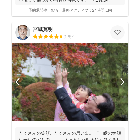
予約承諾率：
97%
最終アクティブ：
24時間以内
宮城寛明
5
(
1
)
男性
たくさんの笑顔、たくさんの思い出。 「一瞬の笑顔
は一生の宝もの。」 ちょっとした動きにも愛くるし