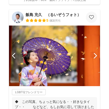
飯島 充久 （るいぞうフォト）
5
(
83
)
男性
LGBTQフレンドリー
◆ この写真、ちょっと気になる・・好きなタイ
プ・・ などなど、もしお気に召して頂けました