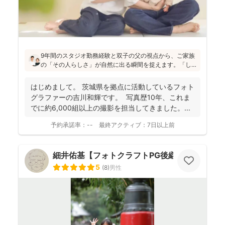
9年間のスタジオ勤務経験と双子の父の視点から、ご家族
の「その人らしさ」が自然に出る瞬間を捉えます。「し
っかりしなくて大丈夫」と緊張をほぐし、後から見返し
ても「楽しかった！」と気持ちがよみがえる写真を残す
はじめまして。 茨城県を拠点に活動しているフォト
ことを、心がけて活動されていらっしゃいます！
グラファーの吉川和輝です。 写真歴10年、これま
でに約6,000組以上の撮影を担当してきました。 ...
予約承諾率：
--
最終アクティブ：
7日以上前
細井佑基【フォトクラフトPG後継ぎ】
5
(
8
)
男性