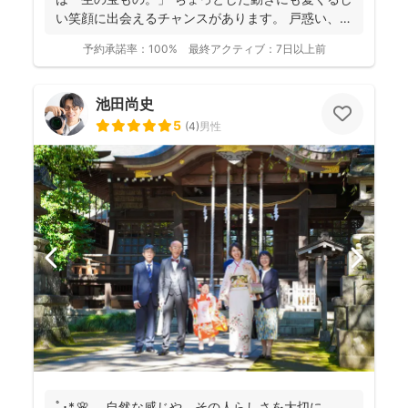
い笑顔に出会えるチャンスがあります。 戸惑い、笑
い、...
予約承諾率：
100%
最終アクティブ：
7日以上前
池田尚史
5
(
4
)
男性
ﾟ･*.🌸 自然な感じや、その人らしさを大切に。