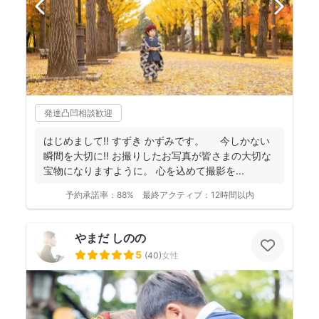
発達凸凹相談歓迎
はじめまして‼︎ すずき かずみです。 今しかない
瞬間を大切に‼︎ お撮りしたお写真が皆さまの大切な
宝物になりますように。 心を込めて撮影を...
予約承諾率：
88%
最終アクティブ：
12時間以内
やまだ しのの
5
(
40
)
女性