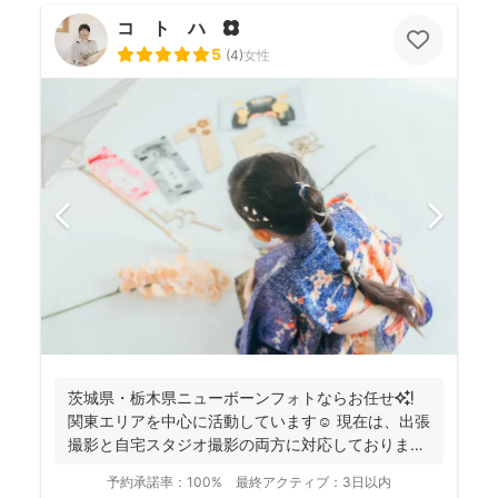
コ ト ハ 🌼
5
(
4
)
女性
茨城県・栃木県ニューボーンフォトならお任せ✨❗️
関東エリアを中心に活動しています☺️ 現在は、出張
撮影と自宅スタジオ撮影の両方に対応しておりま
す。 ...
予約承諾率：
100%
最終アクティブ：
3日以内