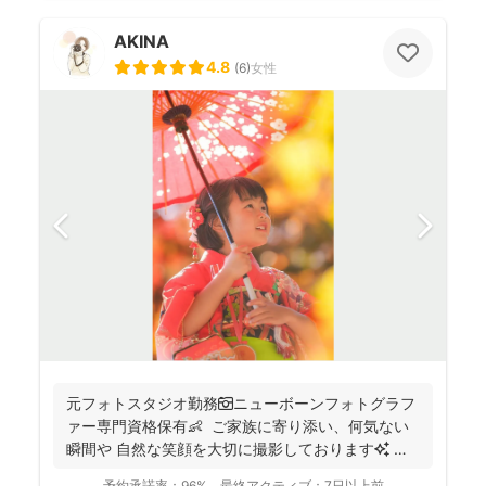
AKINA
4.8
(
6
)
女性
元フォトスタジオ勤務📷ニューボーンフォトグラフ
ァー専門資格保有👶 ご家族に寄り添い、何気ない
瞬間や 自然な笑顔を大切に撮影しております✨ ま
ずは...
予約承諾率：
96%
最終アクティブ：
7日以上前