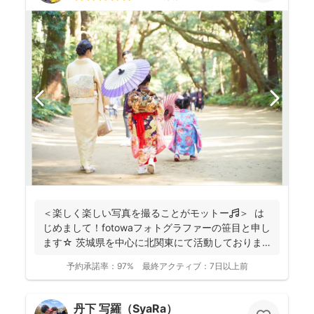
＜楽しく楽しい写真を撮ることがモットー🎵＞ は
じめまして！fotowaフォトグラファーの笹目と申し
ます☆ 茨城県を中心に北関東にて活動しておりま
す...
予約承諾率：
97%
最終アクティブ：
7日以上前
丹下 写羅（SyaRa）