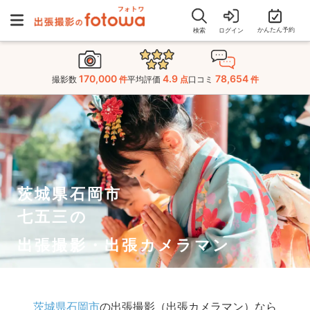
かんたん予約
検索
ログイン
170,000
4.9
78,654
撮影数
件
平均評価
点
口コミ
件
茨城県石岡市
七五三の
出張撮影・出張カメラマン
茨城県石岡市
の出張撮影（出張カメラマン）なら