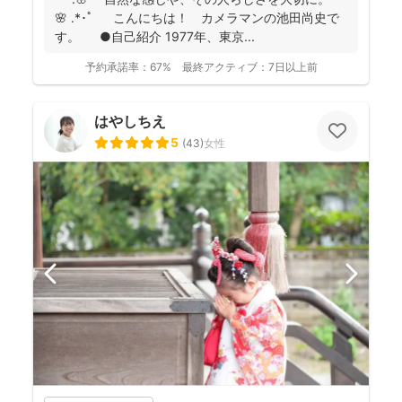
🌸 .*･ﾟ こんにちは！ カメラマンの池田尚史で
す。 ●自己紹介 1977年、東京...
予約承諾率：
67%
最終アクティブ：
7日以上前
はやしちえ
5
(
43
)
女性