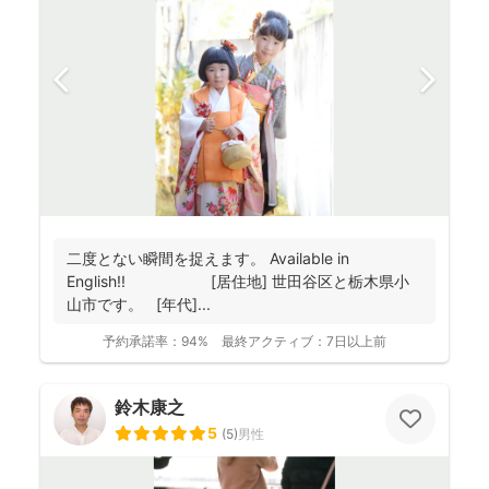
二度とない瞬間を捉えます。 Available in
English!! [居住地] 世田谷区と栃木県小
山市です。 [年代]...
予約承諾率：
94%
最終アクティブ：
7日以上前
鈴木康之
5
(
5
)
男性