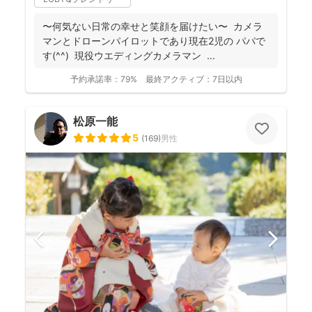
〜何気ない日常の幸せと笑顔を届けたい〜 カメラ
マンとドローンパイロットであり現在2児の パパで
す(^^) 現役ウエディングカメラマン ...
予約承諾率：
79%
最終アクティブ：
7日以内
松原一能
5
(
169
)
男性