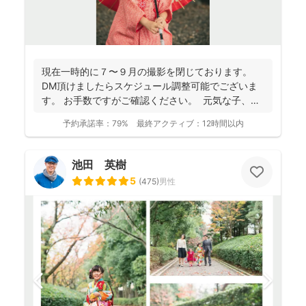
現在一時的に７〜９月の撮影を閉じております。
DM頂けましたらスケジュール調整可能でございま
す。 お手数ですがご確認ください。 元気な子、人
見知...
予約承諾率：
79%
最終アクティブ：
12時間以内
池田 英樹
5
(
475
)
男性