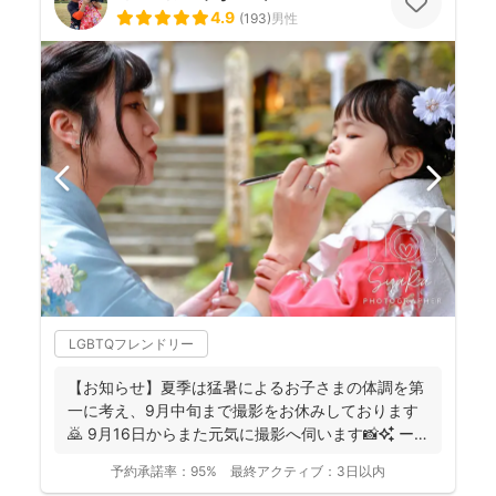
4.9
(
193
)
男性
LGBTQフレンドリー
【お知らせ】夏季は猛暑によるお子さまの体調を第
一に考え、9月中旬まで撮影をお休みしております
🙇 9月16日からまた元気に撮影へ伺います📸✨ ー
ーーーーー...
予約承諾率：
95%
最終アクティブ：
3日以内