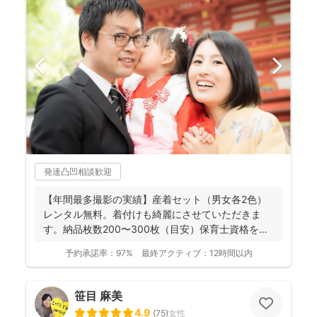
発達凸凹相談歓迎
【年間最多撮影の実績】産着セット（男女各2色）
レンタル無料。着付けも綺麗にさせていただきま
す。納品枚数200〜300枚（目安）保育士資格を持
つ妻の監修の下...
予約承諾率：
97%
最終アクティブ：
12時間以内
笹目 麻美
4.9
(
75
)
女性