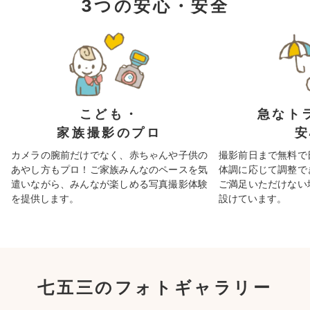
3つの安心・安全
こども・
急なト
家族撮影のプロ
安
カメラの腕前だけでなく、赤ちゃんや子供の
撮影前日まで無料で
あやし方もプロ！ご家族みんなのペースを気
体調に応じて調整で
遣いながら、みんなが楽しめる写真撮影体験
ご満足いただけない
を提供します。
設けています。
七五三のフォトギャラリー