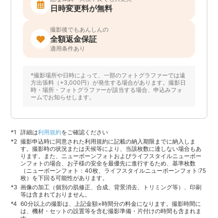
日時変更料が無料
撮影後でもあんしんの
全額返金保証
適用条件あり
*撮影場所や日時によって、一部のフォトグラファーでは遠
方出張料（+3,000円）が発生する場合があります。撮影日
時・場所・フォトグラファーが該当する場合、申込みフォ
ームでお知らせします。
詳細は
利用規約
をご確認ください
撮影申込時に同意された利用規約に記載の納入期限までに納入しま
す。撮影時の状況または天候等により、当該枚数に達しない場合もあ
ります。また、ニューボーンフォトおよびライフスタイルニューボー
ンフォトの場合、お子様の安全を最優先に進行するため、基準枚数
（ニューボーンフォト：40枚、ライフスタイルニューボーンフォト:75
枚）を下回る可能性があります。
画像の加工（個別の肌修正、合成、背景消去、トリミング等）、印刷
等は含まれておりません。
60分以上の撮影は、上記金額×時間分の料金になります。撮影時間に
は、機材・セットの設置等を含む撮影準備・片付けの時間も含まれま