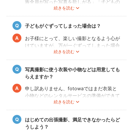
族全員が写った写真を欲しがる」「子どもの
続きを読む
結婚式で使える写真を撮らないと！」はかな
り効きます。それでも説得できない場合は、
当日撮影の際に、楽しそうにしているお子様
子どもがぐずってしまった場合は？
と奥様の様子を見て、実際に撮れた写真をカ
メラで見せてもらって、ノリノリになって一
お子様にとって、楽しい撮影となるよう心が
緒に写るようになることが多いです！
けていますが、万が一ぐずってしまった場合
続きを読む
は、一旦休憩を挟んで、好きなおやつを食べ
させたりして気を取り直します（
当日にオス
スメの持ち物
）。また、お子様の泣き顔も、
写真撮影に使う衣装や小物などは用意しても
いつか素敵な思い出になりますので、そこも
らえますか？
写真におさめておきます！
申し訳ありません、fotowaではまだ衣装と
小物などのレンタルサービスの準備ができて
続きを読む
おりませんので、お客様ご自身にご用意をお
願いしております。
はじめての出張撮影、満足できなかったらど
うしよう？