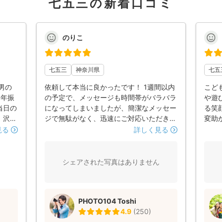
七五三の新着口コミ
のりこ
七五三
神奈川県
七五
男の
依頼して本当に良かったです！ 1週間以内
こど
5年振
の予定で、メッセージも時間帯がバラバラ
や遊
当日の
になってしまいましたが、簡潔なメッセー
る笑
、沢山
ジで無駄がなく、迅速にご対応いただき予
変助
まし
約することができました。 撮影当日、暑
見る
詳しく見る
した
い中早めにスタンバイしてくださってお
ていた
り、こちらの到着次第、撮影スポットを回
。紫陽
り、ポーズ、場を和やかにする工夫など手
シェアされた写真はありません
快く対
際よく進行してくださいました。 おかげ
影を
さまで熱中症も回避、暑い中30分以内に
話しな
撮影も終わって休憩に入ることができまし
PHOTO104 Toshi
感じ、
た。 短時間でしたが、仕上がり写真はど
4.9
(
250
)
できま
れも丁寧で、おしゃれな仕上がりで大満足