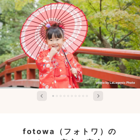
photo by LaLagenic Photo
fotowa（フォトワ）の