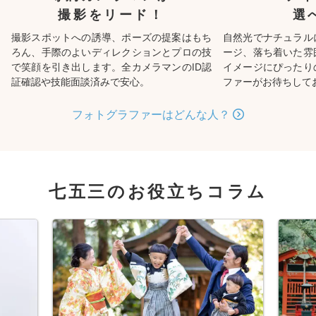
撮影をリード！
選
撮影スポットへの誘導、ポーズの提案はもち
自然光でナチュラル
ろん、手際のよいディレクションとプロの技
ージ、落ち着いた雰
で笑顔を引き出します。全カメラマンのID認
イメージにぴったり
証確認や技能面談済みで安心。
ファーがお待ちして
フォトグラファーはどんな人？
七五三のお役立ちコラム