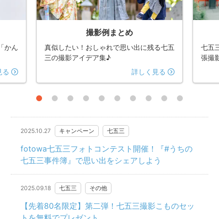
撮影例まとめ
「かん
真似したい！おしゃれで思い出に残る七五
七五
三の撮影アイデア集♪
張撮
見る
詳しく見る
2025.10.27
キャンペーン
七五三
fotowa七五三フォトコンテスト開催！『#うちの
七五三事件簿』で思い出をシェアしよう
2025.09.18
七五三
その他
【先着80名限定】第二弾！七五三撮影こものセッ
トを無料でプレゼント