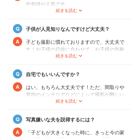
を写真に残せます。
中旬頃が人気です。
続きを読む
こども・家族撮影に長けたプロカメラマンの
今年は参拝先の混雑状況を考慮し、時期をず
中から、ユーザー自身が好きなカメラマンを
らして前撮りや後撮りをするご家族も多いよ
指名するので、自分好みの「家族らしいおし
うです。
子供が人見知りなんですけど大丈夫？
ゃれな写真」に仕上がります。
fotowaは「こだわり指名予約」の場合最短
で前日予約が可能です！ご希望の撮影日時
子ども撮影に慣れておりますので、大丈夫で
で、ぜひフォトグラファーを検索してみてく
す！お子様の目線に合わせて、お子様の年齢
ださいね。
続きを読む
にあわせてコミュニケーションをすれば、お
子様は心を開いてくれます。お子様にとっ
て、ただやらされるだけのイヤイヤな写真撮
自宅でもいいんですか？
影ではなく、一緒に楽しみながら、一緒に遊
びながら写真を撮影していきます。
はい、もちろん大丈夫です！ただ、間取りや
室内のインテリアなどによって撮影が難しい
続きを読む
場合もありますので、事前にフォトグラファ
ーに相談してみてください。
写真嫌いな夫を説得するには？
「子どもが大きくなった時に、きっと今の家