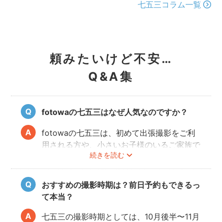
七五三コラム一覧
頼みたいけど不安…
Q&A集
fotowaの七五三はなぜ人気なのですか？
fotowaの七五三は、初めて出張撮影をご利
用される方や、小さいお子様のいるご家族で
続きを読む
も「安心」して撮影を楽しんでいただけま
す。厳しい審査を通過した、子どもの扱いに
慣れているカメラマンが多数登録していま
おすすめの撮影時期は？前日予約もできるっ
す。
て本当？
パパ・ママとお子様が一緒に撮影を楽しめる
ので、リラックスしたいつものお子様の表情
七五三の撮影時期としては、10月後半〜11月