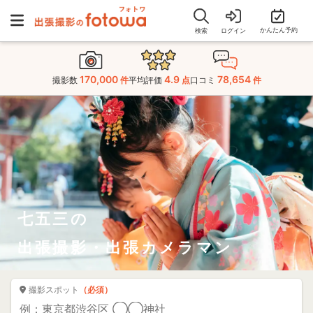
かんたん予約
検索
ログイン
170,000
4.9
78,654
撮影数
件
平均評価
点
口コミ
件
七五三の
出張撮影・出張カメラマン
撮影スポット
（必須）