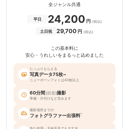
全ジャンル共通
24,200
平日
円
(税込)
29,700
円
土日祝
(税込)
この基本料に
安心・うれしいをまるっと込めました
たっぷりもらえる
写真データ75枚~
ニューボーンフォトは40枚以上
60分間
撮影
(目安)
準備・片付けなど含みます
撮影場所までの
*
フォトグラファー出張料
急な体調・天候不良でも大丈夫