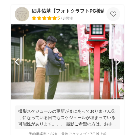
細井佑基【フォトクラフトPG後継ぎ】
5
(
8
)
男性
撮影スケジュールの更新がまにあっておりません💦
〇になっている日でもスケジュールが埋まっている
可能性があります。。。 撮影ご希望の方は、お手数
おかけし...
予約承諾率：
82%
最終アクティブ：
7日以上前