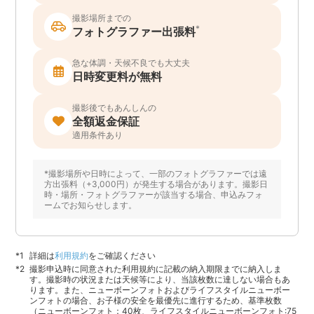
撮影場所までの
*
フォトグラファー出張料
急な体調・天候不良でも大丈夫
日時変更料が無料
撮影後でもあんしんの
全額返金保証
適用条件あり
*撮影場所や日時によって、一部のフォトグラファーでは遠
方出張料（+3,000円）が発生する場合があります。撮影日
時・場所・フォトグラファーが該当する場合、申込みフォ
ームでお知らせします。
詳細は
利用規約
をご確認ください
撮影申込時に同意された利用規約に記載の納入期限までに納入しま
す。撮影時の状況または天候等により、当該枚数に達しない場合もあ
ります。また、ニューボーンフォトおよびライフスタイルニューボー
ンフォトの場合、お子様の安全を最優先に進行するため、基準枚数
（ニューボーンフォト：40枚、ライフスタイルニューボーンフォト:75