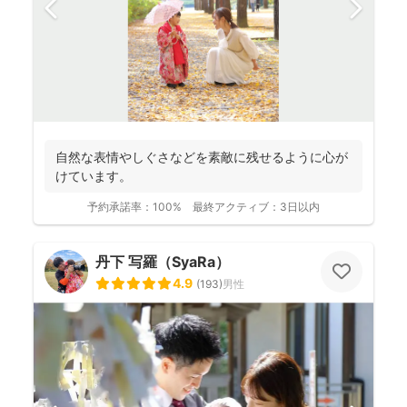
自然な表情やしぐさなどを素敵に残せるように心が
けています。
予約承諾率：
100%
最終アクティブ：
3日以内
丹下 写羅（SyaRa）
4.9
(
193
)
男性