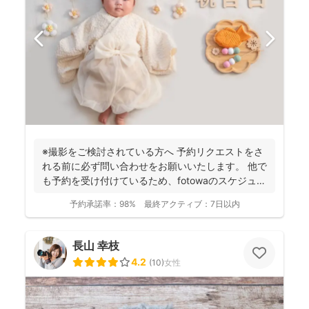
※撮影をご検討されている方へ 予約リクエストをさ
れる前に必ず問い合わせをお願いいたします。 他で
も予約を受け付けているため、fotowaのスケジュー
ル...
予約承諾率：
98%
最終アクティブ：
7日以内
長山 幸枝
4.2
(
10
)
女性