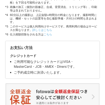
枚）を下回る可能性があります。
画像の加工（個別の肌修正、合成、背景消去、トリミング等）、印刷
等は含まれておりません。
60分以上の撮影は、上記金額×時間分の料金になります。撮影時間に
は、機材・セットの設置等を含む撮影準備・片付けの時間も含まれま
す。
このサービスは個人利用向けサービスです。商用利用の場合はサービ
スが異なります。
詳しくはこちら
仕入税額控除をされる方は
こちら
お支払い方法
クレジットカード
ご利用可能なクレジットカードはVISA・
MasterCard・JCB・AMEX・Dinersです。
ご予約成立時に決済いたします。