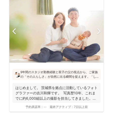
9年間のスタジオ勤務経験と双子の父の視点から、ご家族
の「その人らしさ」が自然に出る瞬間を捉えます。「し
っかりしなくて大丈夫」と緊張をほぐし、後から見返し
ても「楽しかった！」と気持ちがよみがえる写真を残す
はじめまして。 茨城県を拠点に活動しているフォト
ことを、心がけて活動されていらっしゃいます！
グラファーの吉川和輝です。 写真歴10年、これま
でに約6,000組以上の撮影を担当してきました。 ...
予約承諾率：
--
最終アクティブ：
7日以上前