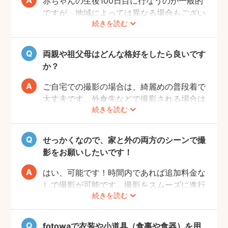
赤ちゃんの生後100日目に行なうのが一般的
ですが、地域によっては異なる場合もござい
続きを読む
ます。あくまでも目安になりますので、その
前後でご家族のご都合の良い日を選び、お祝
いするのがおすすめです。
両親や祖父母はどんな格好をしたら良いです
か？
ご自宅での撮影の場合は、綺麗めの普段着で
大丈夫です。外食先などで撮影される場合は
続きを読む
正装が良いでしょう。正装の場合、赤ちゃん
が和装であればご家族も和装と格を揃えるこ
とが必要になりますので、事前に家族全員の
せっかくなので、家と外の両方のシーンで撮
服装を決めておくことがおすすめです。
影をお願いしたいです！
はい、可能です！時間内であれば追加料金な
しで撮影が可能です。撮影をスムーズに進行
続きを読む
させるために、事前にその旨をフォトグラフ
ァーにお伝えいただけると幸いです。
fotowaで衣装や小道具（食事や食器）を用