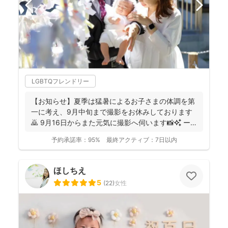
LGBTQフレンドリー
【お知らせ】夏季は猛暑によるお子さまの体調を第
一に考え、9月中旬まで撮影をお休みしております
🙇 9月16日からまた元気に撮影へ伺います📸✨ ー
ーーーーー...
予約承諾率：
95%
最終アクティブ：
7日以内
ほしちえ
5
(
22
)
女性