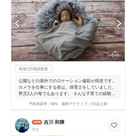
発達凸凹相談歓迎
公園などの屋外でのロケーション撮影が得意です。
カメラを仕事にする前は、保育士をしていました。
男児2人の母でもあります。 そんな子育ての経験を
活かし、...
予約承諾率：
88%
最終アクティブ：
7日以上前
吉川 和輝
new
男性