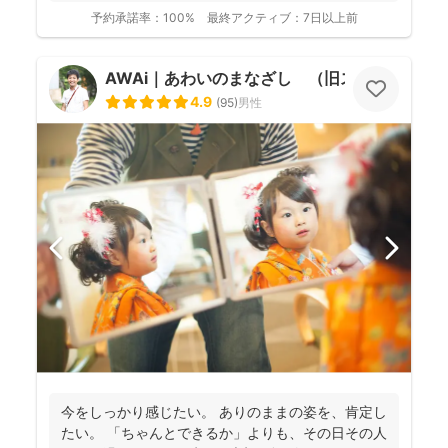
いつもど...
予約承諾率：
100%
最終アクティブ：
7日以上前
AWAi｜あわいのまなざし （旧スマイルツリ
4.9
(
95
)
男性
今をしっかり感じたい。 ありのままの姿を、肯定し
たい。 「ちゃんとできるか」よりも、その日その人