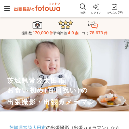
かんたん予約
検索
ログイン
170,000
4.9
78,673
撮影数
件
平均評価
点
口コミ
件
茨城県常陸太田市
お食い初め(百日祝い)の
出張撮影・出張カメラマン
茨城県常陸太田市
の出張撮影（出張カメラマン）なら