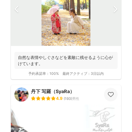
自然な表情やしぐさなどを素敵に残せるように心が
けています。
予約承諾率：
100%
最終アクティブ：
3日以内
丹下 写羅（SyaRa）
4.9
(
193
)
男性