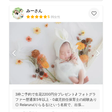
みーさん
5
(
1
)
女性
3枠ご予約で生花2200円分プレゼント♪ フォトグラ
ファー歴通算5年以上・0歳児担任保育士の経験あり
◎ Relaruru(りらるる)という名前で、出張...