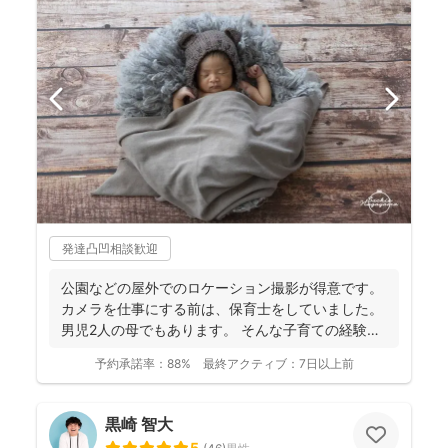
発達凸凹相談歓迎
公園などの屋外でのロケーション撮影が得意です。
カメラを仕事にする前は、保育士をしていました。
男児2人の母でもあります。 そんな子育ての経験を
活かし、...
予約承諾率：
88%
最終アクティブ：
7日以上前
黒崎 智大
5