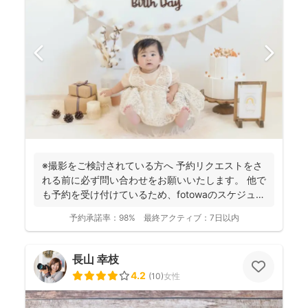
※撮影をご検討されている方へ 予約リクエストをさ
れる前に必ず問い合わせをお願いいたします。 他で
も予約を受け付けているため、fotowaのスケジュー
ル...
予約承諾率：
98%
最終アクティブ：
7日以内
長山 幸枝
4.2
(
10
)
女性