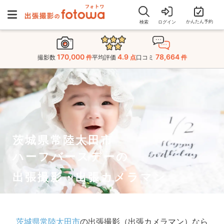
かんたん予約
検索
ログイン
170,000
4.9
78,664
撮影数
件
平均評価
点
口コミ
件
茨城県常陸太田市
ハーフバースデーの
出張撮影・出張カメラマン
茨城県常陸太田市
の出張撮影（出張カメラマン）なら