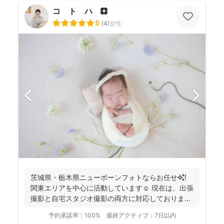
コ ト ハ 🌼
5
(
4
)
女性
茨城県・栃木県ニューボーンフォトならお任せ✨❗️
関東エリアを中心に活動しています☺️ 現在は、出張
撮影と自宅スタジオ撮影の両方に対応しておりま
す。 ...
予約承諾率：
100%
最終アクティブ：
7日以内