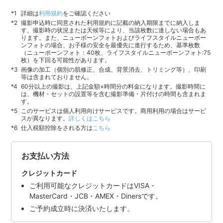
詳細は
利用規約
をご確認ください
撮影申込時に同意された利用規約に記載の納入期限までに納入しま
す。撮影時の状況または天候等により、当該枚数に達しない場合もあ
ります。また、ニューボーンフォトおよびライフスタイルニューボー
ンフォトの場合、お子様の安全を最優先に進行するため、基準枚数
（ニューボーンフォト：40枚、ライフスタイルニューボーンフォト:75
枚）を下回る可能性があります。
画像の加工（個別の肌修正、合成、背景消去、トリミング等）、印刷
等は含まれておりません。
60分以上の撮影は、上記金額×時間分の料金になります。撮影時間に
は、機材・セットの設置等を含む撮影準備・片付けの時間も含まれま
す。
このサービスは個人利用向けサービスです。商用利用の場合はサービ
スが異なります。
詳しくはこちら
仕入税額控除をされる方は
こちら
お支払い方法
クレジットカード
ご利用可能なクレジットカードはVISA・
MasterCard・JCB・AMEX・Dinersです。
ご予約成立時に決済いたします。