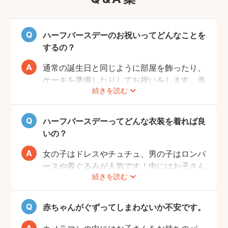
ハーフバースデーのお祝いってどんなことを
するの？
通常の誕生日と同じように部屋を飾ったり、
ケーキを準備したりしてお祝いをします。赤
続きを読む
ちゃんはケーキが食べられないため、最近で
はケーキに見立てた離乳食なども人気です。
また、ご自宅で撮影の場合、お部屋の一角を
ハーフバースデーってどんな衣装を着れば良
写真映えするように飾りつけるとよりおしゃ
いの？
れな写真が撮れますよ♩
女の子はドレスやチュチュ、男の子はロンパ
ースや着ぐるみが人気です！中にはお子さん
続きを読む
の成長を感じられるように、あえて1歳児が
着るくらいの大きめのお洋服で撮影する方も
いらっしゃいます。
赤ちゃんがぐずってしまわないか不安です。
また、クラウンやヘアバンドなど飾りがある
とより記念日感が出るのでおすすめですよ。