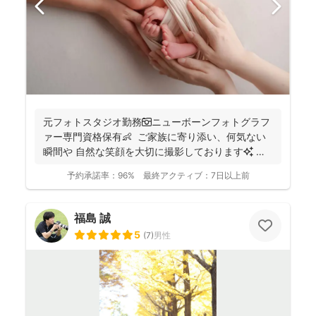
元フォトスタジオ勤務📷ニューボーンフォトグラフ
ァー専門資格保有👶 ご家族に寄り添い、何気ない
瞬間や 自然な笑顔を大切に撮影しております✨ ま
ずは...
予約承諾率：
96%
最終アクティブ：
7日以上前
福島 誠
5
(
7
)
男性