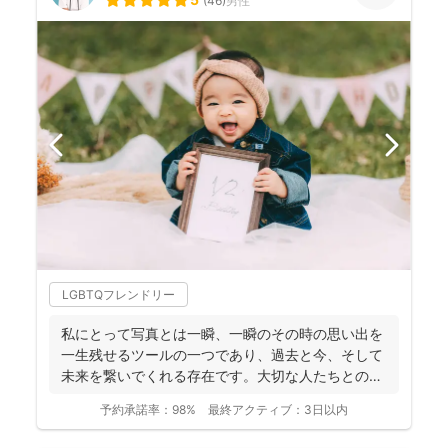
(
46
)
男性
LGBTQフレンドリー
私にとって写真とは一瞬、一瞬のその時の思い出を
一生残せるツールの一つであり、過去と今、そして
未来を繋いでくれる存在です。大切な人たちとの写
真を残して、今あ...
予約承諾率：
98%
最終アクティブ：
3日以内