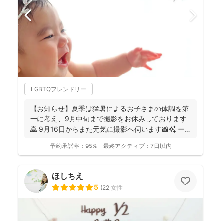
LGBTQフレンドリー
【お知らせ】夏季は猛暑によるお子さまの体調を第
一に考え、9月中旬まで撮影をお休みしております
🙇 9月16日からまた元気に撮影へ伺います📸✨ ー
ーーーーー...
予約承諾率：
95%
最終アクティブ：
7日以内
ほしちえ
5
(
22
)
女性