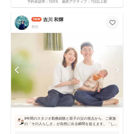
予約承諾率：
100%
最終アクティブ：
7日以上前
吉川 和輝
new
男性
9年間のスタジオ勤務経験と双子の父の視点から、ご家族
の「その人らしさ」が自然に出る瞬間を捉えます。「し
っかりしなくて大丈夫」と緊張をほぐし、後から見返し