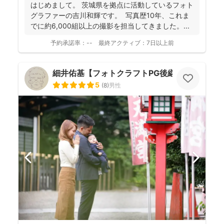
ても「楽しかった！」と気持ちがよみがえる写真を残す
はじめまして。 茨城県を拠点に活動しているフォト
ことを、心がけて活動されていらっしゃいます！
グラファーの吉川和輝です。 写真歴10年、これま
でに約6,000組以上の撮影を担当してきました。 ...
予約承諾率：
--
最終アクティブ：
7日以上前
細井佑基【フォトクラフトPG後継ぎ】
5
(
8
)
男性