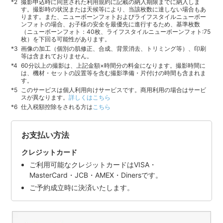
撮影申込時に同意された利用規約に記載の納入期限までに納入しま
す。撮影時の状況または天候等により、当該枚数に達しない場合もあ
ります。また、ニューボーンフォトおよびライフスタイルニューボー
ンフォトの場合、お子様の安全を最優先に進行するため、基準枚数
（ニューボーンフォト：40枚、ライフスタイルニューボーンフォト:75
枚）を下回る可能性があります。
画像の加工（個別の肌修正、合成、背景消去、トリミング等）、印刷
等は含まれておりません。
60分以上の撮影は、上記金額×時間分の料金になります。撮影時間に
は、機材・セットの設置等を含む撮影準備・片付けの時間も含まれま
す。
このサービスは個人利用向けサービスです。商用利用の場合はサービ
スが異なります。
詳しくはこちら
仕入税額控除をされる方は
こちら
お支払い方法
クレジットカード
ご利用可能なクレジットカードはVISA・
MasterCard・JCB・AMEX・Dinersです。
ご予約成立時に決済いたします。