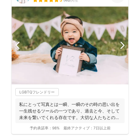
(
46
)
男性
LGBTQフレンドリー
私にとって写真とは一瞬、一瞬のその時の思い出を
一生残せるツールの一つであり、過去と今、そして
未来を繋いでくれる存在です。大切な人たちとの写
真を残して、今あ...
予約承諾率：
98%
最終アクティブ：
7日以上前