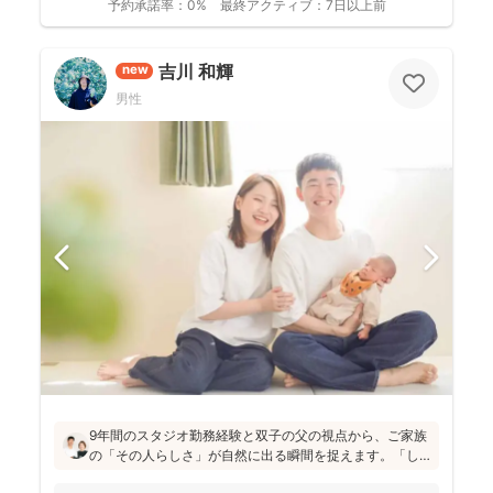
予約承諾率：
0%
最終アクティブ：
7日以上前
吉川 和輝
new
男性
9年間のスタジオ勤務経験と双子の父の視点から、ご家族
の「その人らしさ」が自然に出る瞬間を捉えます。「し
っかりしなくて大丈夫」と緊張をほぐし、後から見返し