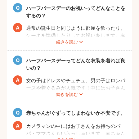
ハーフバースデーのお祝いってどんなことを
するの？
通常の誕生日と同じように部屋を飾ったり、
ケーキを準備したりしてお祝いをします。赤
続きを読む
ちゃんはケーキが食べられないため、最近で
はケーキに見立てた離乳食なども人気です。
また、ご自宅で撮影の場合、お部屋の一角を
ハーフバースデーってどんな衣装を着れば良
写真映えするように飾りつけるとよりおしゃ
いの？
れな写真が撮れますよ♩
女の子はドレスやチュチュ、男の子はロンパ
ースや着ぐるみが人気です！中にはお子さん
続きを読む
の成長を感じられるように、あえて1歳児が
着るくらいの大きめのお洋服で撮影する方も
いらっしゃいます。
赤ちゃんがぐずってしまわないか不安です。
また、クラウンやヘアバンドなど飾りがある
とより記念日感が出るのでおすすめですよ。
カメラマンの中にはお子さんをお持ちのパ
パ・ママさんもいらっしゃいます。赤ちゃん