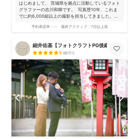
ても「楽しかった！」と気持ちがよみがえる写真を残す
はじめまして。 茨城県を拠点に活動しているフォト
ことを、心がけて活動されていらっしゃいます！
グラファーの吉川和輝です。 写真歴10年、これま
でに約6,000組以上の撮影を担当してきました。 ...
予約承諾率：
--
最終アクティブ：
7日以上前
細井佑基【フォトクラフトPG後継ぎ】
5
(
8
)
男性