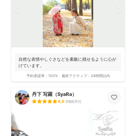
自然な表情やしぐさなどを素敵に残せるように心が
けています。
予約承諾率：
100%
最終アクティブ：
24時間以内
丹下 写羅（SyaRa）
4.9
(
193
)
男性