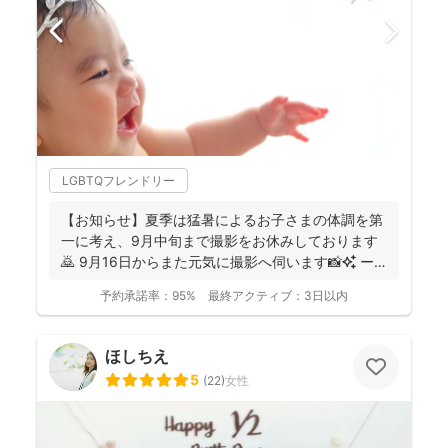
LGBTQフレンドリー
【お知らせ】夏季は猛暑によるお子さまの体調を第
一に考え、9月中旬まで撮影をお休みしております
🙇 9月16日からまた元気に撮影へ伺います📸✨ ー
ーーーーー...
予約承諾率：
95%
最終アクティブ：
3日以内
ほしちえ
5
(
22
)
女性