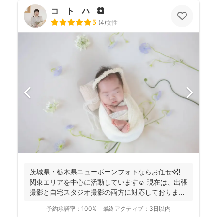
コ ト ハ 🌼
5
(
4
)
女性
茨城県・栃木県ニューボーンフォトならお任せ✨❗️
関東エリアを中心に活動しています☺️ 現在は、出張
撮影と自宅スタジオ撮影の両方に対応しておりま
す。 ...
予約承諾率：
100%
最終アクティブ：
3日以内