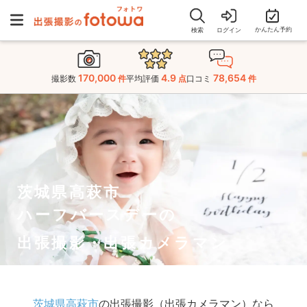
かんたん予約
検索
ログイン
170,000
4.9
78,654
撮影数
件
平均評価
点
口コミ
件
茨城県高萩市
ハーフバースデーの
出張撮影・出張カメラマン
茨城県高萩市
の出張撮影（出張カメラマン）なら