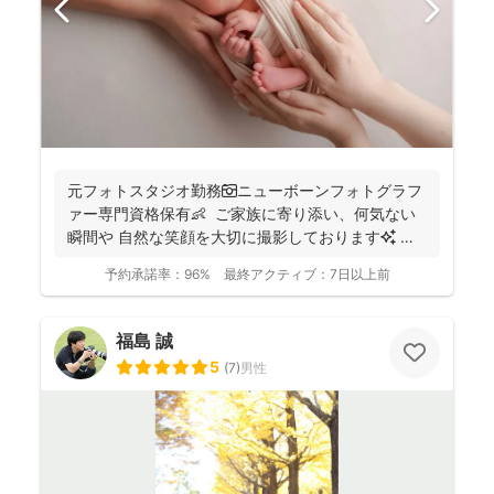
元フォトスタジオ勤務📷ニューボーンフォトグラフ
ァー専門資格保有👶 ご家族に寄り添い、何気ない
瞬間や 自然な笑顔を大切に撮影しております✨ ま
ずは...
予約承諾率：
96%
最終アクティブ：
7日以上前
福島 誠
5
(
7
)
男性