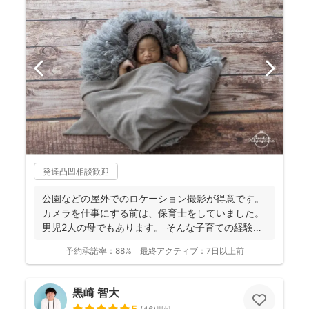
発達凸凹相談歓迎
公園などの屋外でのロケーション撮影が得意です。
カメラを仕事にする前は、保育士をしていました。
男児2人の母でもあります。 そんな子育ての経験を
活かし、...
予約承諾率：
88%
最終アクティブ：
7日以上前
黒崎 智大
5