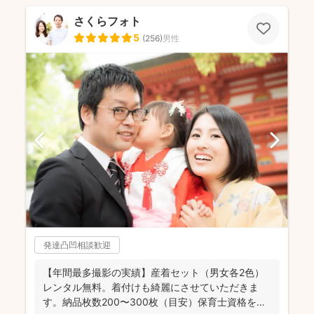
さくらフォト
5
(
256
)
男性
発達凸凹相談歓迎
【年間最多撮影の実績】産着セット（男女各2色）
レンタル無料。着付けも綺麗にさせていただきま
す。納品枚数200〜300枚（目安）保育士資格を持