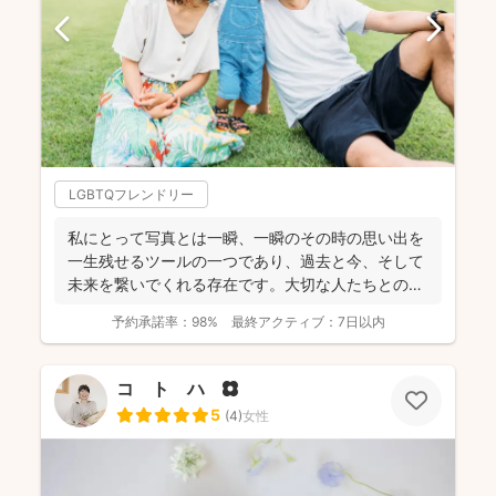
LGBTQフレンドリー
私にとって写真とは一瞬、一瞬のその時の思い出を
一生残せるツールの一つであり、過去と今、そして
未来を繋いでくれる存在です。大切な人たちとの写
真を残して、今あ...
予約承諾率：
98%
最終アクティブ：
7日以内
コ ト ハ 🌼
5
(
4
)
女性