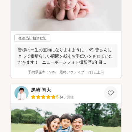
発達凸凹相談歓迎
皆様の一生の宝物になりますように... ✨ 皆さんに
とって素晴らしい瞬間を残すお手伝いをさせていた
だきます！ ニューボーンフォト撮影歴6年目...
予約承諾率：
91%
最終アクティブ：
7日以上前
黒崎 智大
5
(
46
)
男性