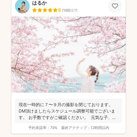
はるか
5
(
166
)
女性
現在一時的に７〜９月の撮影を閉じております。
DM頂けましたらスケジュール調整可能でございま
す。 お手数ですがご確認ください。 元気な子、人
見知...
予約承諾率：
79%
最終アクティブ：
12時間以内