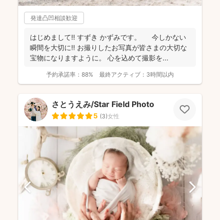
発達凸凹相談歓迎
はじめまして‼︎ すずき かずみです。 今しかない
瞬間を大切に‼︎ お撮りしたお写真が皆さまの大切な
宝物になりますように。 心を込めて撮影を...
予約承諾率：
88%
最終アクティブ：
3時間以内
さとうえみ/Star Field Photo
5
(
3
)
女性