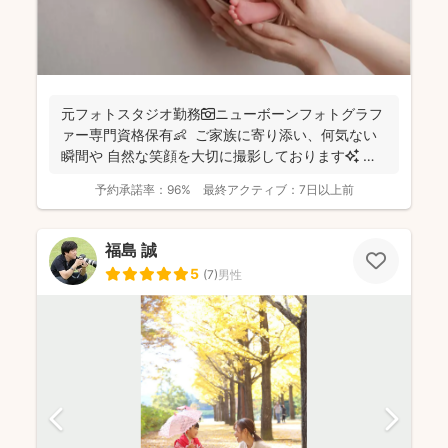
元フォトスタジオ勤務📷ニューボーンフォトグラフ
ァー専門資格保有👶 ご家族に寄り添い、何気ない
瞬間や 自然な笑顔を大切に撮影しております✨ ま
ずは...
予約承諾率：
96%
最終アクティブ：
7日以上前
福島 誠
5
(
7
)
男性