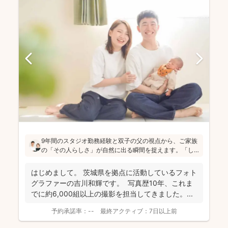
9年間のスタジオ勤務経験と双子の父の視点から、ご家族
の「その人らしさ」が自然に出る瞬間を捉えます。「し
っかりしなくて大丈夫」と緊張をほぐし、後から見返し
ても「楽しかった！」と気持ちがよみがえる写真を残す
はじめまして。 茨城県を拠点に活動しているフォト
ことを、心がけて活動されていらっしゃいます！
グラファーの吉川和輝です。 写真歴10年、これま
でに約6,000組以上の撮影を担当してきました。 ...
予約承諾率：
--
最終アクティブ：
7日以上前