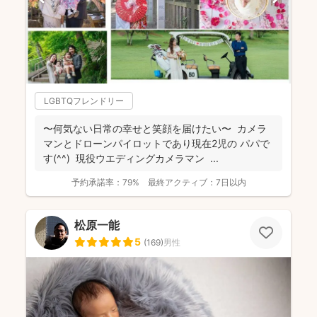
LGBTQフレンドリー
〜何気ない日常の幸せと笑顔を届けたい〜 カメラ
マンとドローンパイロットであり現在2児の パパで
す(^^) 現役ウエディングカメラマン ...
予約承諾率：
79%
最終アクティブ：
7日以内
松原一能
5
(
169
)
男性