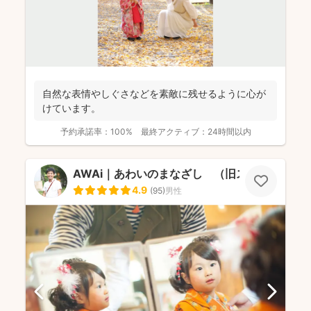
自然な表情やしぐさなどを素敵に残せるように心が
けています。
予約承諾率：
100%
最終アクティブ：
24時間以内
AWAi｜あわいのまなざし （旧スマイルツリ
4.9
(
95
)
男性