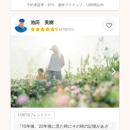
つ妻の監修の下...
予約承諾率：
97%
最終アクティブ：
12時間以内
池田 英樹
5
(
475
)
男性
LGBTQフレンドリー
『10年後、20年後に見た時にその時の記憶があざ