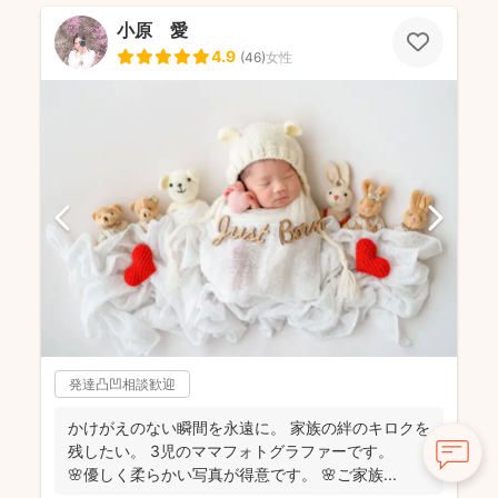
小原 愛
4.9
(
46
)
女性
発達凸凹相談歓迎
かけがえのない瞬間を永遠に。 家族の絆のキロクを
残したい。 3児のママフォトグラファーです。
🌸優しく柔らかい写真が得意です。 🌸ご家族...