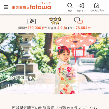
かんたん予約
検索
ログイン
170,000
4.9
78,654
撮影数
件
平均評価
点
口コミ
件
茨城県笠間市の
出張撮影・出張カメラマン
茨城県笠間市の出張撮影（出張カメラマン）なら