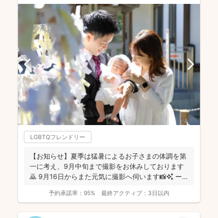
LGBTQフレンドリー
【お知らせ】夏季は猛暑によるお子さまの体調を第
一に考え、9月中旬まで撮影をお休みしております
🙇 9月16日からまた元気に撮影へ伺います📸✨ ー
ーーーーー...
予約承諾率：
95%
最終アクティブ：
3日以内