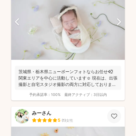
茨城県・栃木県ニューボーンフォトならお任せ✨❗️
関東エリアを中心に活動しています☺️ 現在は、出張
撮影と自宅スタジオ撮影の両方に対応しておりま
す。 ...
予約承諾率：
100%
最終アクティブ：
3日以内
みーさん
5
(
1
)
女性