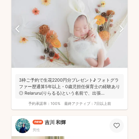
3枠ご予約で生花2200円分プレゼント♪ フォトグラ
ファー歴通算5年以上・0歳児担任保育士の経験あり
◎ Relaruru(りらるる)という名前で、出張...
予約承諾率：
100%
最終アクティブ：
7日以上前
吉川 和輝
new
男性