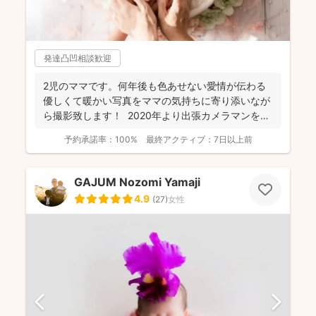
発達凸凹相談歓迎
2児のママです。何年後も色あせない愛情が伝わる
優しくて暖かい写真をママの気持ちに寄り添いなが
ら撮影致します！ 2020年より出張カメラマンをし
ており...
予約承諾率：
100%
最終アクティブ：
7日以上前
GAJUM Nozomi Yamaji
4.9
(
27
)
女性