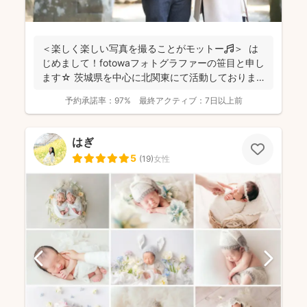
＜楽しく楽しい写真を撮ることがモットー🎵＞ は
じめまして！fotowaフォトグラファーの笹目と申し
ます☆ 茨城県を中心に北関東にて活動しておりま
す...
予約承諾率：
97%
最終アクティブ：
7日以上前
はぎ
5
(
19
)
女性