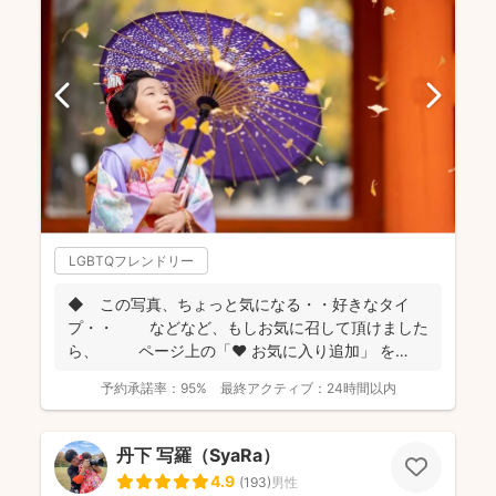
LGBTQフレンドリー
◆ この写真、ちょっと気になる・・好きなタイ
プ・・ などなど、もしお気に召して頂けました
ら、 ページ上の「❤ お気に入り追加」 を
...
予約承諾率：
95%
最終アクティブ：
24時間以内
丹下 写羅（SyaRa）
4.9
(
193
)
男性