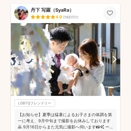
丹下 写羅（SyaRa）
4.9
(
193
)
男性
LGBTQフレンドリー
【お知らせ】夏季は猛暑によるお子さまの体調を第
一に考え、9月中旬まで撮影をお休みしております
🙇 9月16日からまた元気に撮影へ伺います📸✨ ー