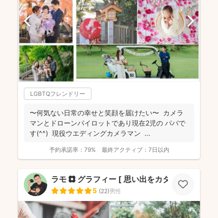
LGBTQフレンドリー
〜何気ない日常の幸せと笑顔を届けたい〜 カメラ
マンとドローンパイロットであり現在2児の パパで
す(^^) 現役ウエディングカメラマン ...
予約承諾率：
79%
最終アクティブ：
7日以内
ラモ ✿ グラフィー [ 思い出をカタチに ]
5
(
22
)
男性