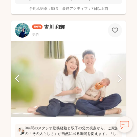
真を残して、今あ...
予約承諾率：
98%
最終アクティブ：
7日以上前
吉川 和輝
new
男性
9年間のスタジオ勤務経験と双子の父の視点から、ご家族
の「その人らしさ」が自然に出る瞬間を捉えます。「し