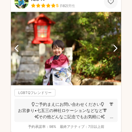
5
(
182
)
男性
LGBTQフレンドリー
💡ご予約まえにお問い合わせください💡 👘
お宮参り•七五三の神社ロケーションなどなど👘
✨その他どんなご記念でもお気軽に✨
👶...
予約承諾率：
98%
最終アクティブ：
7日以上前