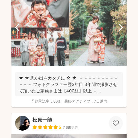
★ ☆ 思い出をカタチに ☆ ★ －－－－－－－－－
－－－ フォトグラファー歴3年目 3年間で撮影させ
て頂いたご家族さまは【400組】以上 －...
予約承諾率：
86%
最終アクティブ：
7日以内
松原一能
5
(
169
)
男性