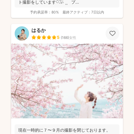
ト撮影をしています𓎤𓅮 ⸒⸒ プ...
予約承諾率：
80%
最終アクティブ：
7日以内
はるか
5
(
166
)
女性
現在一時的に７〜９月の撮影を閉じております。