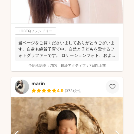
LGBTQフレンドリー
当ページをご覧くださいましてありがとうございま
す。自身も絶賛子育て中、自然と子どもを愛するフ
ォトグラファーです。 ロケーションフォト、および
マタニティか...
予約承諾率：
79%
最終アクティブ：
7日以上前
marin
4.9
(
373
)
女性