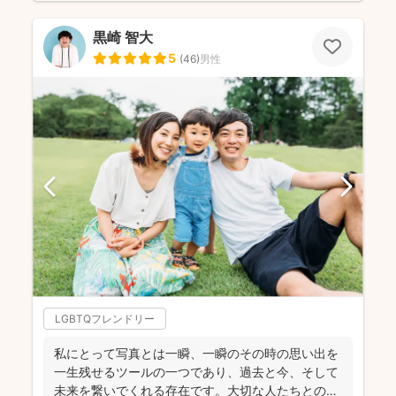
黒崎 智大
5
(
46
)
男性
LGBTQフレンドリー
私にとって写真とは一瞬、一瞬のその時の思い出を
一生残せるツールの一つであり、過去と今、そして
未来を繋いでくれる存在です。大切な人たちとの写