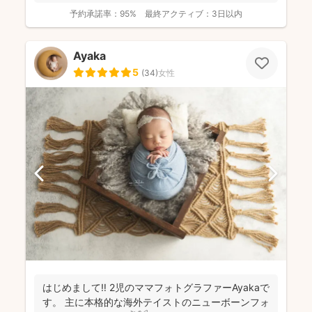
ーーーーー...
予約承諾率：
95%
最終アクティブ：
3日以内
Ayaka
5
(
34
)
女性
はじめまして‼︎ 2児のママフォトグラファーAyakaで
す。 主に本格的な海外テイストのニューボーンフォ