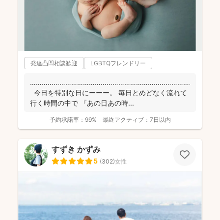
発達凸凹相談歓迎
LGBTQフレンドリー
……………………………………………………………………………
今日を特別な日にーーー。 毎日とめどなく流れて
行く時間の中で 『あの日あの時...
予約承諾率：
99%
最終アクティブ：
7日以内
すずき かずみ
5
(
302
)
女性