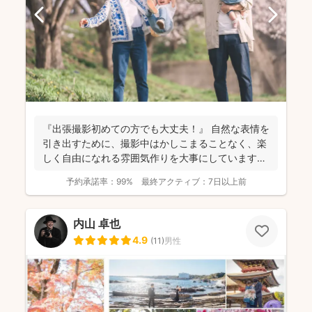
『出張撮影初めての方でも大丈夫！』 自然な表情を
引き出すために、撮影中はかしこまることなく、楽
しく自由になれる雰囲気作りを大事にしています＾
＾ こ...
予約承諾率：
99%
最終アクティブ：
7日以上前
内山 卓也
4.9
(
11
)
男性