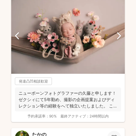
発達凸凹相談歓迎
ニューボーンフォトグラファーの久藤と申します！
ゼクシィにて5年勤め、撮影の企画提案およびディ
レクション等の経験をへて独立いたしました。 これ
までに1...
予約承諾率：
90%
最終アクティブ：
24時間以内
たかの