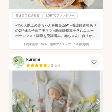
発達凸凹相談歓迎
LGBTQフレンドリー
⋆150人以上の赤ちゃんを撮影📷💕 ⋆看護師資格あり
の2兄妹の子育て中ママ ⋆助産師指導を含むニュー
ボーンフォト講座を受講済み。赤ちゃんに負担かけ
ない...
予約承諾率：
97%
最終アクティブ：
12時間以内
kurumi
5
(
5
)
女性