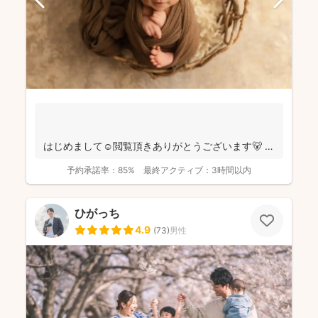
はじめまして☺️閲覧頂きありがとうございます🐻
千葉県八千代市を拠点に ニュ...
予約承諾率：
85%
最終アクティブ：
3時間以内
ひがっち
4.9
(
73
)
男性