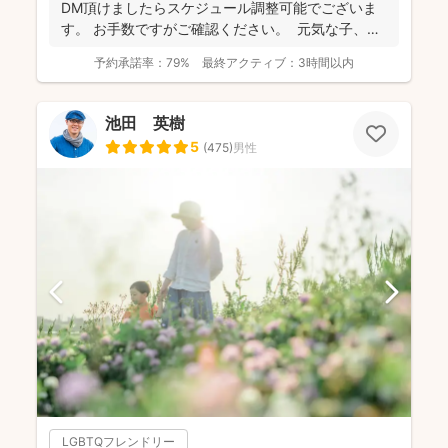
DM頂けましたらスケジュール調整可能でございま
す。 お手数ですがご確認ください。 元気な子、人
見知...
予約承諾率：
79%
最終アクティブ：
3時間以内
池田 英樹
5
(
475
)
男性
LGBTQフレンドリー