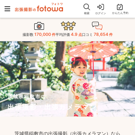
かんたん予約
検索
ログイン
170,000
4.9
78,654
撮影数
件
平均評価
点
口コミ
件
茨城県稲敷市の
出張撮影・出張カメラマン
茨城県稲敷市の出張撮影（出張カメラマン）なら