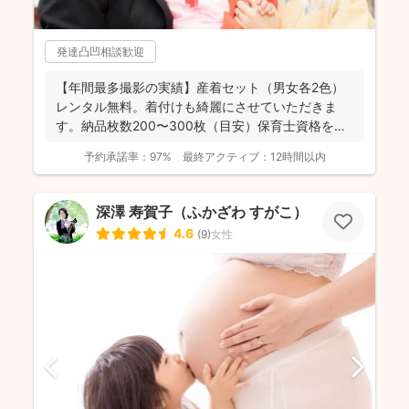
発達凸凹相談歓迎
【年間最多撮影の実績】産着セット（男女各2色）
レンタル無料。着付けも綺麗にさせていただきま
す。納品枚数200〜300枚（目安）保育士資格を持
つ妻の監修の下...
予約承諾率：
97%
最終アクティブ：
12時間以内
深澤 寿賀子（ふかざわ すがこ）
4.6
(
9
)
女性