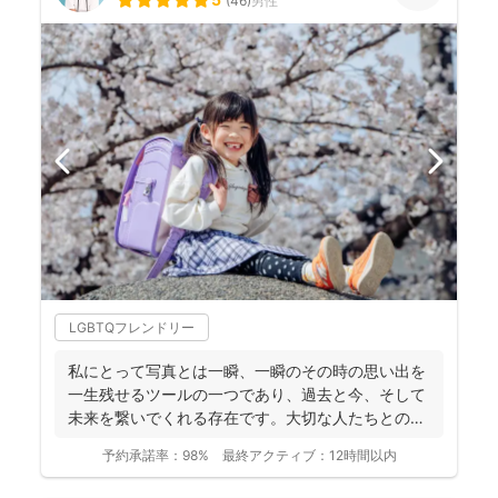
(
46
)
男性
LGBTQフレンドリー
私にとって写真とは一瞬、一瞬のその時の思い出を
一生残せるツールの一つであり、過去と今、そして
未来を繋いでくれる存在です。大切な人たちとの写
真を残して、今あ...
予約承諾率：
98%
最終アクティブ：
12時間以内