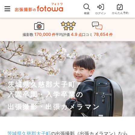
かんたん予約
検索
ログイン
170,000
4.9
78,654
撮影数
件
平均評価
点
口コミ
件
茨城県久慈郡大子町
入園卒園・入学卒業の
出張撮影・出張カメラマン
茨城県久慈郡大子町
の出張撮影（出張カメラマン）なら