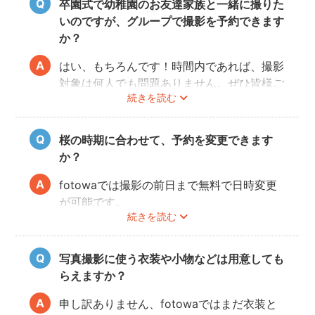
卒園式で幼稚園のお友達家族と一緒に撮りた
たと思っていただける写真をお届けします。
いのですが、グループで撮影を予約できます
か？
はい、もちろんです！時間内であれば、撮影
対象は何人でも問題ありません。ぜひ皆様ご
続きを読む
一緒に素敵な思い出を残してください。
桜の時期に合わせて、予約を変更できます
か？
fotowaでは撮影の前日まで無料で日時変更
が可能です。
続きを読む
ご予約の変更方法は
こちら
からご確認くださ
い。
写真撮影に使う衣装や小物などは用意しても
フォトグラファーの都合により、ご希望の変
らえますか？
更日に対応できないこともありますので、あ
らかじめ開花予想を確認しながら撮影日を決
申し訳ありません、fotowaではまだ衣装と
めることをオススメいたします。