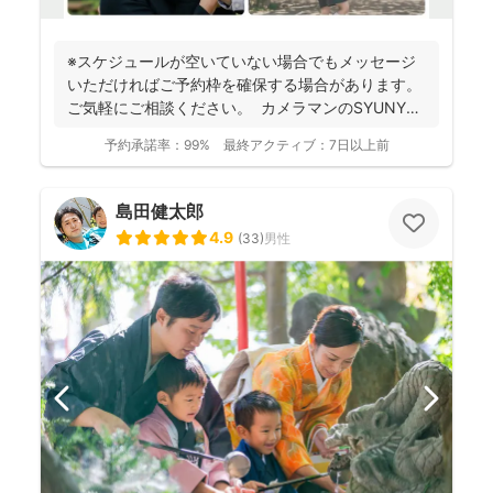
※スケジュールが空いていない場合でもメッセージ
いただければご予約枠を確保する場合があります。
ご気軽にご相談ください。 カメラマンのSYUNYA
で...
予約承諾率：
99%
最終アクティブ：
7日以上前
島田健太郎
4.9
(
33
)
男性