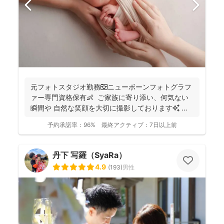
元フォトスタジオ勤務📷ニューボーンフォトグラフ
ァー専門資格保有👶 ご家族に寄り添い、何気ない
瞬間や 自然な笑顔を大切に撮影しております✨ ま
ずは...
予約承諾率：
96%
最終アクティブ：
7日以上前
丹下 写羅（SyaRa）
4.9
(
193
)
男性