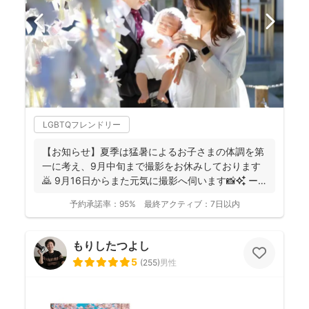
LGBTQフレンドリー
【お知らせ】夏季は猛暑によるお子さまの体調を第
一に考え、9月中旬まで撮影をお休みしております
🙇 9月16日からまた元気に撮影へ伺います📸✨ ー
ーーーーー...
予約承諾率：
95%
最終アクティブ：
7日以内
もりしたつよし
5
(
255
)
男性