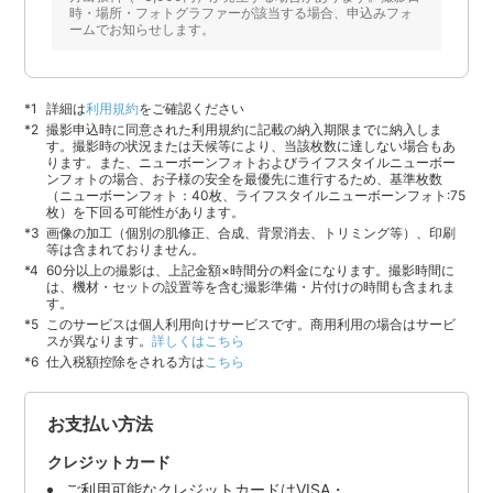
時・場所・フォトグラファーが該当する場合、申込みフォ
ームでお知らせします。
詳細は
利用規約
をご確認ください
撮影申込時に同意された利用規約に記載の納入期限までに納入しま
す。撮影時の状況または天候等により、当該枚数に達しない場合もあ
ります。また、ニューボーンフォトおよびライフスタイルニューボー
ンフォトの場合、お子様の安全を最優先に進行するため、基準枚数
（ニューボーンフォト：40枚、ライフスタイルニューボーンフォト:75
枚）を下回る可能性があります。
画像の加工（個別の肌修正、合成、背景消去、トリミング等）、印刷
等は含まれておりません。
60分以上の撮影は、上記金額×時間分の料金になります。撮影時間に
は、機材・セットの設置等を含む撮影準備・片付けの時間も含まれま
す。
このサービスは個人利用向けサービスです。商用利用の場合はサービ
スが異なります。
詳しくはこちら
仕入税額控除をされる方は
こちら
お支払い方法
クレジットカード
ご利用可能なクレジットカードはVISA・