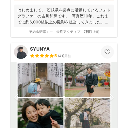
っかりしなくて大丈夫」と緊張をほぐし、後から見返し
ても「楽しかった！」と気持ちがよみがえる写真を残す
はじめまして。 茨城県を拠点に活動しているフォト
ことを、心がけて活動されていらっしゃいます！
グラファーの吉川和輝です。 写真歴10年、これま
でに約6,000組以上の撮影を担当してきました。 ...
予約承諾率：
--
最終アクティブ：
7日以上前
SYUNYA
5
(
41
)
男性