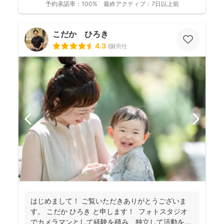
予約承諾率：
100%
最終アクティブ：
7日以上前
こだか ひろき
4.3
(
9
)
男性
はじめまして！ ご覧いただきありがとうございま
す。 こだか ひろき と申します！ フォトスタジオ
でカメラマンとして経験を積み、独立して活動を始