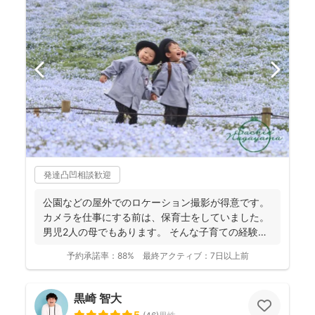
発達凸凹相談歓迎
公園などの屋外でのロケーション撮影が得意です。
カメラを仕事にする前は、保育士をしていました。
男児2人の母でもあります。 そんな子育ての経験を
活かし、...
予約承諾率：
88%
最終アクティブ：
7日以上前
黒崎 智大
5