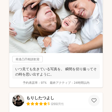
発達凸凹相談歓迎
いつ見ても生きている写真を。 瞬間を切り撮ってそ
の時を思い出すように。
予約承諾率：
97%
最終アクティブ：
24時間以内
もりしたつよし
5
(
255
)
男性