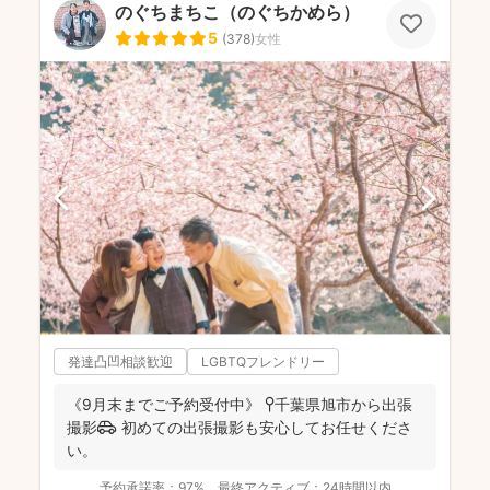
のぐちまちこ（のぐちかめら）
5
(
378
)
女性
発達凸凹相談歓迎
LGBTQフレンドリー
《9月末までご予約受付中》 📍千葉県旭市から出張
撮影🚗 初めての出張撮影も安心してお任せくださ
い。
予約承諾率：
97%
最終アクティブ：
24時間以内