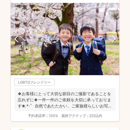
LGBTQフレンドリー
🍀お客様にとって大切な節目のご撮影であることを
忘れずに🍀一件一件のご依頼を大切に承っておりま
す❀.*･ﾟ 自然であたたかい、ご家族様らしいお写真
を残...
予約承諾率：
100%
最終アクティブ：
3日以内