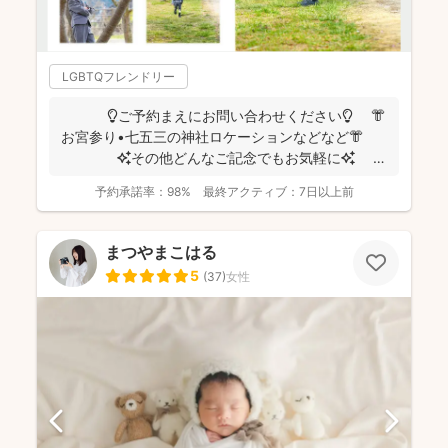
LGBTQフレンドリー
💡ご予約まえにお問い合わせください💡 👘
お宮参り•七五三の神社ロケーションなどなど👘
✨その他どんなご記念でもお気軽に✨
👶...
予約承諾率：
98%
最終アクティブ：
7日以上前
まつやまこはる
5
(
37
)
女性