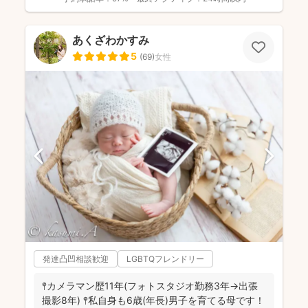
あくざわかすみ
5
(
69
)
女性
発達凸凹相談歓迎
LGBTQフレンドリー
𖤣カメラマン歴11年(フォトスタジオ勤務3年→出張
撮影8年) 𖤣私自身も6歳(年長)男子を育てる母です！