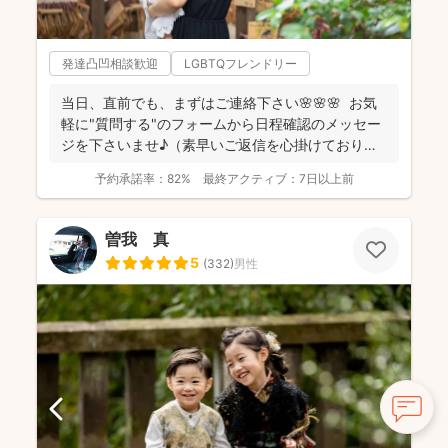
発達凸凹相談歓迎
LGBTQフレンドリー
当日、直前でも、まずはご連絡下さい🌸🌸🌸 お気
軽に"質問する"のフォームから日程確認のメッセー
ジを下さいませ♪（素早いご返信を心掛けておりま
す） ...
予約承諾率：
82%
最終アクティブ：
7日以上前
曽我 真
5
(
332
)
男性