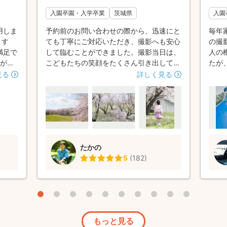
入園卒園・入学卒業
茨城県
入園
用しま
予約前のお問い合わせの際から、迅速にと
毎年
ます
ても丁寧にご対応いただき、撮影へも安心
の撮
満足で
して臨むことができました。撮影当日は、
人の
影がき
こどもたちの笑顔をたくさん引き出してく
たが
にしっ
ださり、とても素敵な写真を撮影していた
して
見る
詳しく見る
トを指
だきました。撮影中も楽しく、1時間半が
で家
も指
あっという間でした。素敵な思い出を、本
すが
撮影が
当にありがとうございました😊
「我
ありま
て今
うご
いた
たかの
5
(
182
)
もっと見る