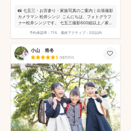
📸 七五三・お宮参り・家族写真のご案内｜出張撮影
カメラマン 松井シンジ こんにちは、フォトグラフ
ァー松井シンジです。 七五三撮影600組以上／家
族...
予約承諾率：
71%
最終アクティブ：
3日以内
小山 将冬
5
(
167
)
男性