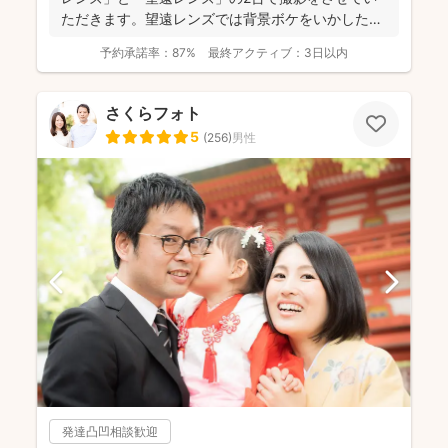
ただきます。望遠レンズでは背景ボケをいかしたお
写真を撮影させて...
予約承諾率：
87%
最終アクティブ：
3日以内
さくらフォト
5
(
256
)
男性
発達凸凹相談歓迎