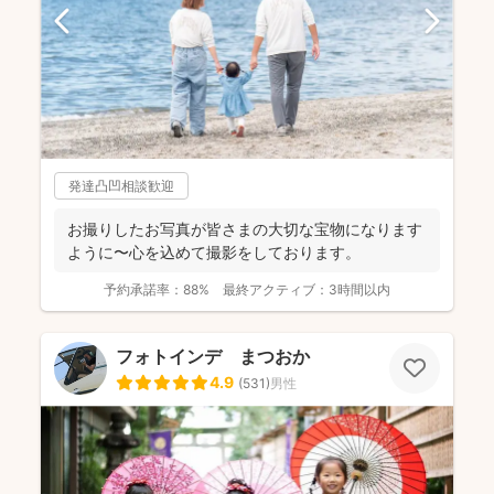
発達凸凹相談歓迎
お撮りしたお写真が皆さまの大切な宝物になります
ように〜心を込めて撮影をしております。
予約承諾率：
88%
最終アクティブ：
3時間以内
フォトインデ まつおか
4.9
(
531
)
男性