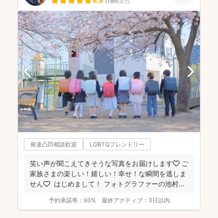
4.9
(
186
)
女性
発達凸凹相談歓迎
LGBTQフレンドリー
笑い声が聞こえてきそうな写真をお届けします🧡 ご
家族さまの楽しい！嬉しい！幸せ！な瞬間を逃しま
せん🧡 ⁡ はじめまして！ フォトグラファーの池村
和...
予約承諾率：
93%
最終アクティブ：
3日以内