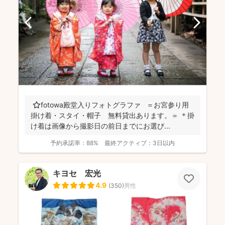
⭐️fotowa殿堂入りフォトグラファ ＝お宮参り用
掛け着・スタイ・帽子 無料貸出あります。＝ ＊掛
け着は画像から撮影日の前日までにお選び...
予約承諾率：
88%
最終アクティブ：
3日以内
キヨセ 宏光
4.9
(
350
)
男性