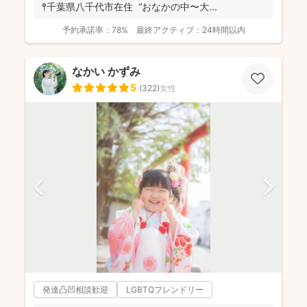
𖤣千葉県八千代市在住 “おなかの中〜大...
予約承諾率：
78%
最終アクティブ：
24時間以内
なかい かずみ
5
(
322
)
女性
発達凸凹相談歓迎
LGBTQフレンドリー