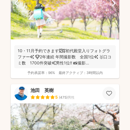
10・11月予約できます🍁🎖初代殿堂入りフォトグラ
ファー✨ 🏆2年連続 年間撮影数 全国1位✨ 🥇口コ
ミ数 1700件突破✨男性1位‼️ 📸撮影...
予約承諾率：
96%
最終アクティブ：
3時間以内
池田 英樹
5
(
475
)
男性