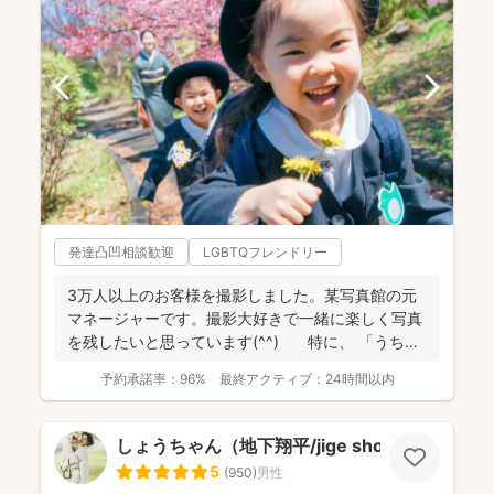
発達凸凹相談歓迎
LGBTQフレンドリー
3万人以上のお客様を撮影しました。某写真館の元
マネージャーです。撮影大好きで一緒に楽しく写真
を残したいと思っています(^^) 特に、 「うち
の...
予約承諾率：
96%
最終アクティブ：
24時間以内
しょうちゃん（地下翔平/jige shohe）
5
(
950
)
男性