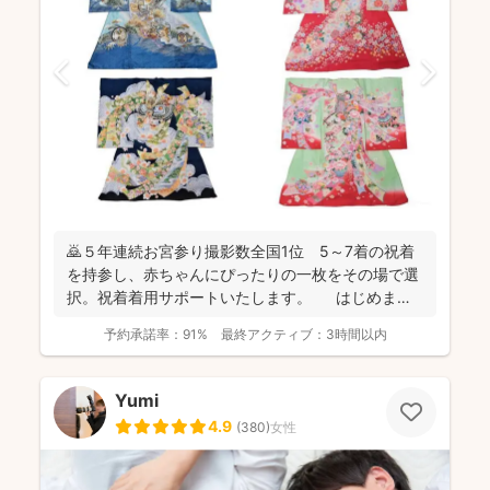
🙇５年連続お宮参り撮影数全国1位 5～7着の祝着
を持参し、赤ちゃんにぴったりの一枚をその場で選
択。祝着着用サポートいたします。 はじめまし
て。フォ...
予約承諾率：
91%
最終アクティブ：
3時間以内
Yumi
4.9
(
380
)
女性