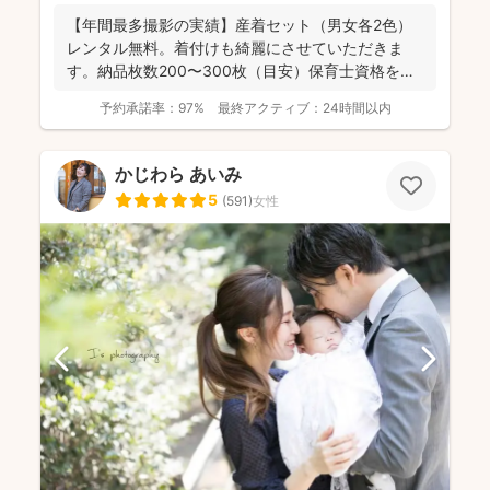
【年間最多撮影の実績】産着セット（男女各2色）
レンタル無料。着付けも綺麗にさせていただきま
す。納品枚数200〜300枚（目安）保育士資格を持
つ妻の監修の下...
予約承諾率：
97%
最終アクティブ：
24時間以内
かじわら あいみ
5
(
591
)
女性