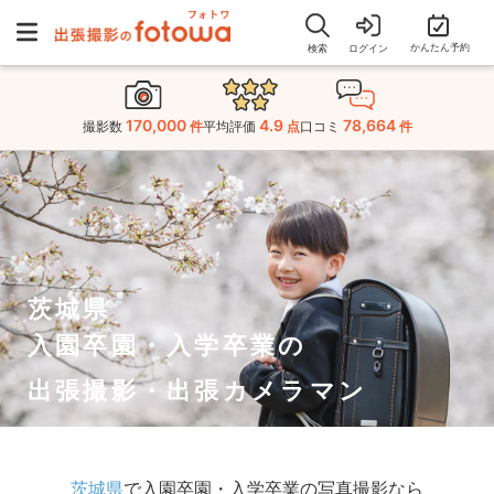
かんたん予約
検索
ログイン
170,000
4.9
78,664
撮影数
件
平均評価
点
口コミ
件
茨城県
入園卒園・入学卒業の
出張撮影・出張カメラマン
茨城県
で入園卒園・入学卒業の写真撮影なら