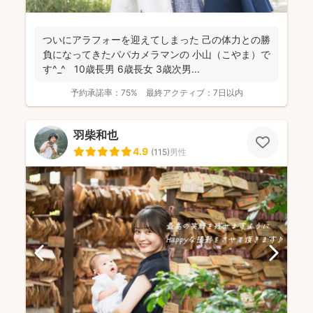
ついにアラフォーを迎えてしまった 己の体力との勝
負になってきたパパカメラマンの 小山（こやま）で
す^_^ 10歳長男 6歳長女 3歳次男...
予約承諾率：
75%
最終アクティブ：
7日以内
羽柴和也
4.9
(
115
)
男性