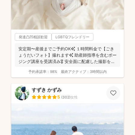
発達凸凹相談歓迎
LGBTQフレンドリー
安定期〜産後までご予約OK✨ １時間料金で【ごき
ょうだいフォト】撮れます✨ 助産師指導を含むポー
ジング講座を受講済み🎖️ 安全面に配慮した撮影を行
っ...
予約承諾率：
98%
最終アクティブ：
3時間以内
すずき かずみ
5
(
302
)
女性