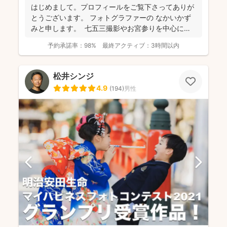
はじめまして。プロフィールをご覧下さってありが
とうございます。 フォトグラファーの なかいかず
みと申します。 七五三撮影やお宮参りを中心に家
族写真...
予約承諾率：
98%
最終アクティブ：
3時間以内
松井シンジ
4.9
(
194
)
男性