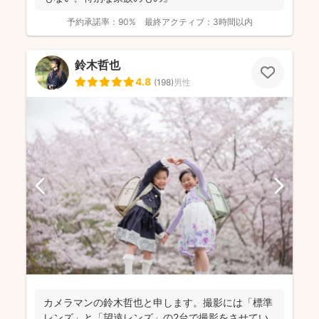
予約承諾率：
90%
最終アクティブ：
3時間以内
鈴木哲也
4.8
(
198
)
男性
カメラマンの鈴木哲也と申します。撮影には「標準
レンズ」と「望遠レンズ」の2台で撮影をさせてい