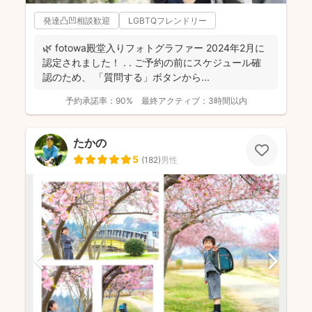
発達凸凹相談歓迎
LGBTQフレンドリー
🌿 fotowa殿堂入りフォトグラファー 2024年2月に
認定されました！ . . ご予約の前にスケジュール確
認のため、 「質問する」ボタンから...
予約承諾率：
90%
最終アクティブ：
3時間以内
たかの
5
(
182
)
男性