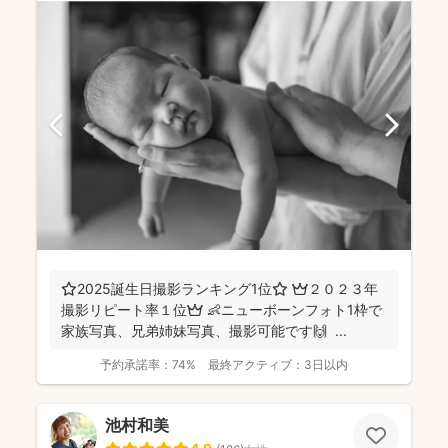
⭐️2025誕生日撮影ランキング1位⭐️ 👑２０２３年
撮影リピート率１位👑 👶ニューボーンフォト1枠で
家族写真、兄弟姉妹写真、撮影可能です🙌 ...
予約承諾率：
74%
最終アクティブ：
3日以内
池村和美