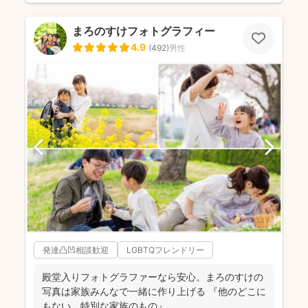
まろのすけフォトグラフィー
4.9
(
492
)
男性
発達凸凹相談歓迎
LGBTQフレンドリー
殿堂入りフォトグラファーなら安心。まろのすけの
写真は家族みんなで一緒に作り上げる 『他のどこに
もない、特別な家族のもの』