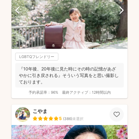
LGBTQフレンドリー
『10年後、20年後に見た時にその時の記憶があざ
やかに引き戻される』そういう写真をと思い撮影し
ております。
予約承諾率：
96%
最終アクティブ：
12時間以内
こやま
5
(
386
)
未選択