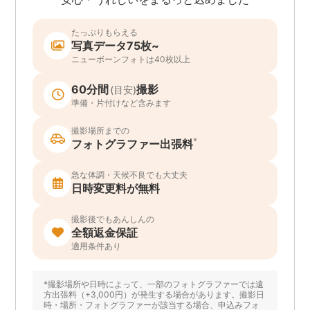
たっぷりもらえる
写真データ75枚~
ニューボーンフォトは40枚以上
60分間
撮影
(目安)
準備・片付けなど含みます
撮影場所までの
*
フォトグラファー出張料
急な体調・天候不良でも大丈夫
日時変更料が無料
撮影後でもあんしんの
全額返金保証
適用条件あり
*撮影場所や日時によって、一部のフォトグラファーでは遠
方出張料（+3,000円）が発生する場合があります。撮影日
時・場所・フォトグラファーが該当する場合、申込みフォ