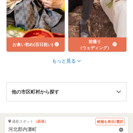
前撮り
お食い初め(百日祝い)
（ウェディング）
もっと見る
他の市区町村から探す
撮影スポット
（必須）
候補を表示/選択