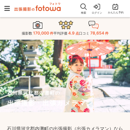
かんたん予約
検索
ログイン
170,000
4.9
78,654
撮影数
件
平均評価
点
口コミ
件
石川県河北郡内灘町の
出張撮影・出張カメラマン
石川県河北郡内灘町の出張撮影（出張カメラマン）なら