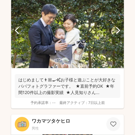
はじめまして👨🏼‍🍳✨お子様と遊ぶことが大好きな
パパフォトグラファーです。 ★直前予約OK ★年
間120件以上の撮影実績 ★人見知りさん...
予約承諾率：
--
最終アクティブ：
7日以上前
ワカマツタケヒロ
男性