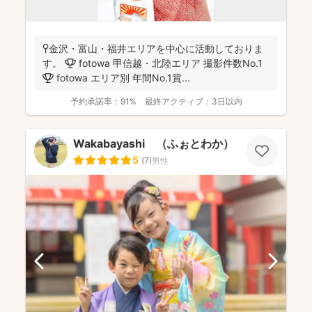
📍金沢・富山・福井エリアを中心に活動しておりま
す。 🏆 fotowa 甲信越・北陸エリア 撮影件数No.1
🏆 fotowa エリア別 年間No.1賞...
予約承諾率：
91%
最終アクティブ：
3日以内
Wakabayashi （ふぉとわか）
5
(
7
)
男性