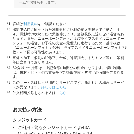
ームでお知らせします。
詳細は
利用規約
をご確認ください
撮影申込時に同意された利用規約に記載の納入期限までに納入しま
す。撮影時の状況または天候等により、当該枚数に達しない場合もあ
ります。また、ニューボーンフォトおよびライフスタイルニューボー
ンフォトの場合、お子様の安全を最優先に進行するため、基準枚数
（ニューボーンフォト：40枚、ライフスタイルニューボーンフォト:75
枚）を下回る可能性があります。
画像の加工（個別の肌修正、合成、背景消去、トリミング等）、印刷
等は含まれておりません。
60分以上の撮影は、上記金額×時間分の料金になります。撮影時間に
は、機材・セットの設置等を含む撮影準備・片付けの時間も含まれま
す。
このサービスは個人利用向けサービスです。商用利用の場合はサービ
スが異なります。
詳しくはこちら
仕入税額控除をされる方は
こちら
お支払い方法
クレジットカード
ご利用可能なクレジットカードはVISA・
MasterCard・JCB・AMEX・Dinersです。