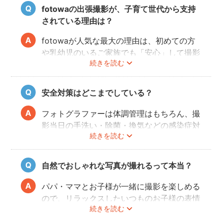
fotowaの出張撮影が、子育て世代から支持
されている理由は？
fotowaが人気な最大の理由は、初めての方
や乳幼児のいるご家族でも「安心」して撮影
続きを読む
を楽しんでいただけることです。
厳しい審査を通過した、赤ちゃん・子どもの
扱いに慣れているパパ・ママ世代のカメラマ
安全対策はどこまでしている？
ンが全国に多数在籍。
またどのカメラマンでも指名料は一切ござい
フォトグラファーは体調管理はもちろん、撮
ません。分かりやすい料金体系も人気のポイ
影当日の手洗い・除菌・換気などの感染症対
ントです。
続きを読む
策や、熱中症予防に努めます。
また、撮影中はご家族のペースに合わせなが
ら、周囲や足元に危険なものがないか注意を
自然でおしゃれな写真が撮れるって本当？
呼び掛けながら進行しますのでご安心くださ
い。
パパ・ママとお子様が一緒に撮影を楽しめる
ので、リラックスしたいつものお子様の表情
続きを読む
を撮影できます。