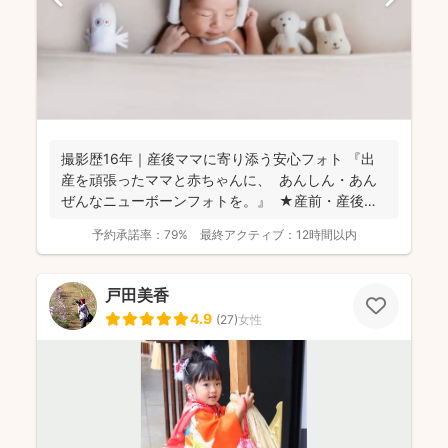
撮影歴16年｜産後ママに寄り添う安心フォト 『出
産を頑張ったママと赤ちゃんに、 あんしん・あん
ぜんなニューボーンフォトを。』 ★産前・産後
の...
予約承諾率：
79%
最終アクティブ：
12時間以内
戸田美香
4.9
(
27
)
女性