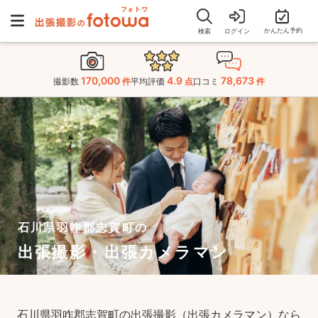
かんたん予約
検索
ログイン
170,000
4.9
78,673
撮影数
件
平均評価
点
口コミ
件
石川県羽咋郡志賀町の
出張撮影・出張カメラマン
石川県羽咋郡志賀町の出張撮影（出張カメラマン）なら