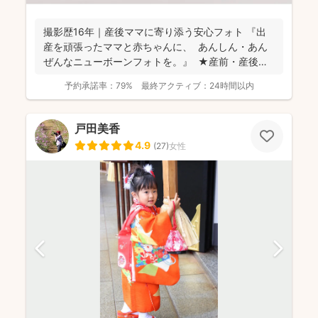
撮影歴16年｜産後ママに寄り添う安心フォト 『出
産を頑張ったママと赤ちゃんに、 あんしん・あん
ぜんなニューボーンフォトを。』 ★産前・産後
の...
予約承諾率：
79%
最終アクティブ：
24時間以内
戸田美香
4.9
(
27
)
女性