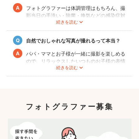
またどのカメラマンでも指名料は一切ござい
フォトグラファーは体調管理はもちろん、撮
ません。分かりやすい料金体系も人気のポイ
影当日の手洗い・除菌・換気などの感染症対
ントです。
続きを読む
策や、熱中症予防に努めます。
また、撮影中はご家族のペースに合わせなが
ら、周囲や足元に危険なものがないか注意を
自然でおしゃれな写真が撮れるって本当？
呼び掛けながら進行しますのでご安心くださ
い。
パパ・ママとお子様が一緒に撮影を楽しめる
ので、リラックスしたいつものお子様の表情
続きを読む
を撮影できます。
こども・家族撮影に長けたプロカメラマンの
中から、ユーザー自身が好きなカメラマンを
指名するので、自分好みの「家族らしいおし
ゃれな写真」に仕上がります。
フォトグラファー募集