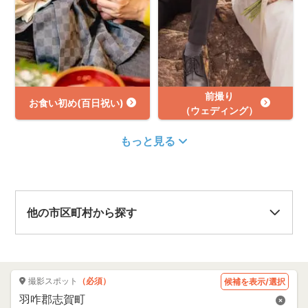
前撮り
お食い初め(百日祝い)
（ウェディング）
もっと見る
他の市区町村から探す
撮影スポット
（必須）
候補を表示/選択