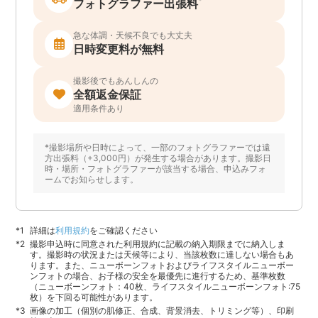
*
フォトグラファー出張料
急な体調・天候不良でも大丈夫
日時変更料が無料
撮影後でもあんしんの
全額返金保証
適用条件あり
*撮影場所や日時によって、一部のフォトグラファーでは遠
方出張料（+3,000円）が発生する場合があります。撮影日
時・場所・フォトグラファーが該当する場合、申込みフォ
ームでお知らせします。
詳細は
利用規約
をご確認ください
撮影申込時に同意された利用規約に記載の納入期限までに納入しま
す。撮影時の状況または天候等により、当該枚数に達しない場合もあ
ります。また、ニューボーンフォトおよびライフスタイルニューボー
ンフォトの場合、お子様の安全を最優先に進行するため、基準枚数
（ニューボーンフォト：40枚、ライフスタイルニューボーンフォト:75
枚）を下回る可能性があります。
画像の加工（個別の肌修正、合成、背景消去、トリミング等）、印刷