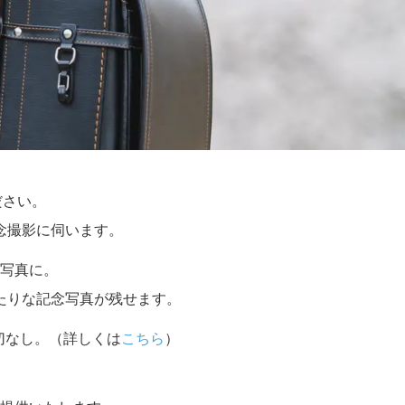
ださい。
念撮影に伺います。
写真に。
たりな記念写真が残せます。
切なし。（詳しくは
こちら
）