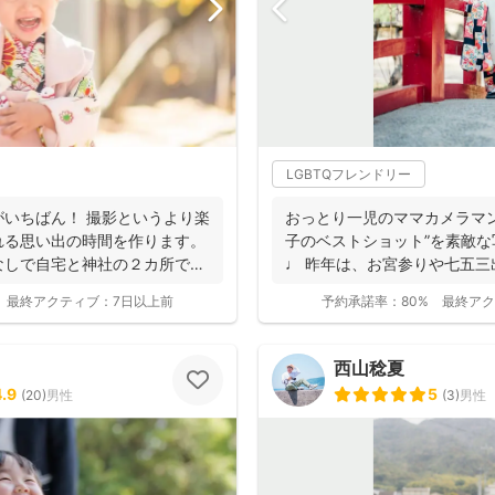
LGBTQフレンドリー
いちばん！ 撮影というより楽
おっとり一児のママカメラマ
れる思い出の時間を作ります。
子のベストショット”を素敵
なしで自宅と神社の２カ所で撮
♩ 昨年は、お宮参りや七五三
上！ どれも...
最終アクティブ：
7日以上前
予約承諾率：
80%
最終アク
西山稔夏
4.9
5
(
20
)
男性
(
3
)
男性