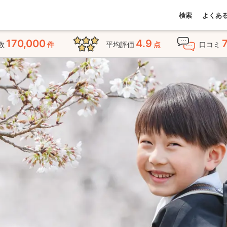
検索
よくあ
170,000
4.9
数
件
平均評価
点
口コミ