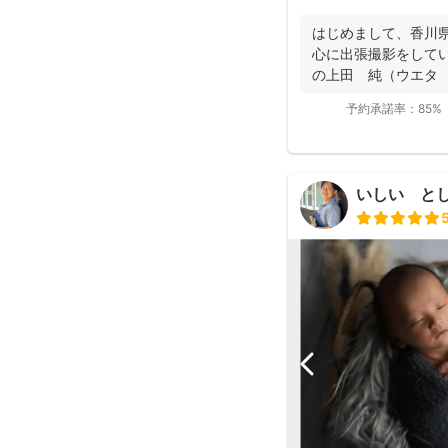
はじめまして、香川
心に出張撮影をしています、
の上田 純（ウエタ ジ
予約承諾率：
85%
いしい と