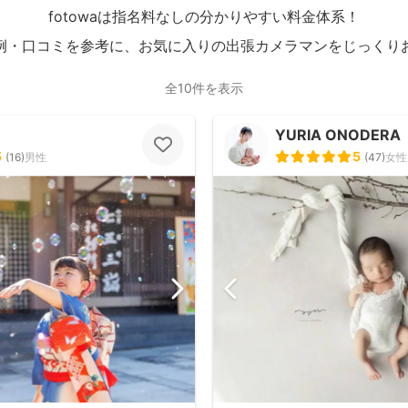
fotowaは指名料なしの分かりやすい料金体系！
例・口コミを参考に、お気に入りの出張カメラマンをじっくり
全10件を表示
YURIA ONODERA
5
5
(
16
)
男性
(
47
)
女性