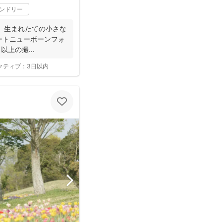
レンドリー
な
以上の撮...
クティブ：
3日以内