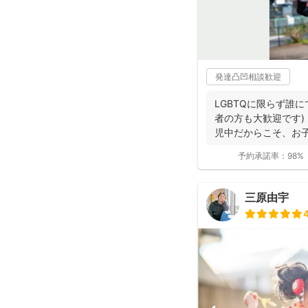
発達凸凹相談歓迎
LGBTQに限らず誰
者の方も大歓迎です)
児中だからこそ、お子
予約承諾率：
98%
三原由宇