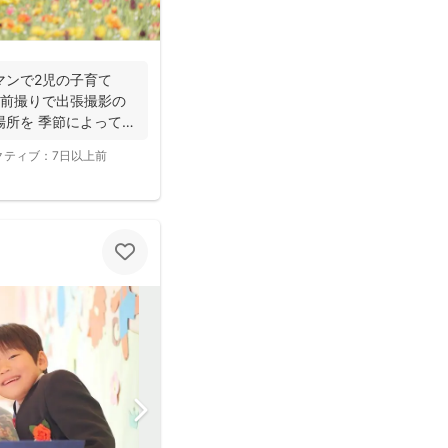
マンで2児の子育て
の前撮りで出張撮影の
場所を 季節によって最
クティブ：
7日以上前