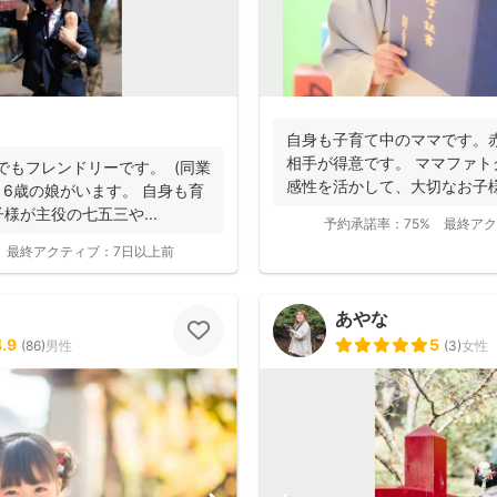
自身も子育て中のママです。
相手が得意です。 ママファ
にでもフレンドリーです。 (同業
感性を活かして、大切なお子
 6歳の娘がいます。 自身も育
ーンやご家族...
様が主役の七五三や...
予約承諾率：
75%
最終アク
最終アクティブ：
7日以上前
あやな
4.9
5
(
86
)
男性
(
3
)
女性