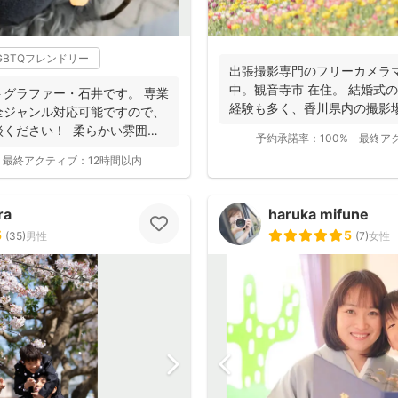
GBTQフレンドリー
出張撮影専門のフリーカメラ
中。観音寺市 在住。 結婚式
グラファー・石井です。 専業
経験も多く、香川県内の撮影
全ジャンル対応可能ですので、
適な提案が...
談ください！ 柔らかい雰囲気
予約承諾率：
100%
最終ア
最終アクティブ：
12時間以内
ra
haruka mifune
5
5
(
35
)
男性
(
7
)
女性