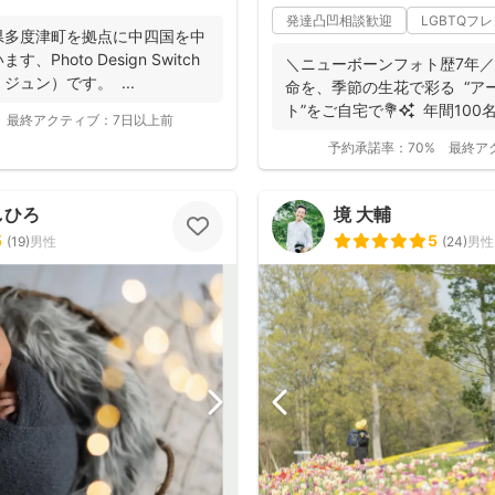
発達凸凹相談歓迎
LGBTQフ
県多度津町を拠点に中四国を中
Photo Design Switch
＼ニューボーンフォト歴7年／ 生まれたての小さ
ュン）です。 ...
命を、季節の生花で彩る “アートニューボーンフォ
ト”をご自宅で💐✨ 年間100名
最終アクティブ：
7日以上前
予約承諾率：
70%
最終ア
しひろ
境 大輔
5
5
(
19
)
男性
(
24
)
男性