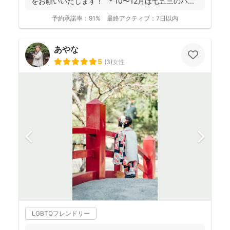
をお願いいたします！ ＊10〜12月は七五三のハ...
予約承諾率：
91%
最終アクティブ：
7日以内
あやな
5
(
3
)
女性
LGBTQフレンドリー