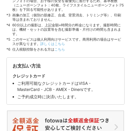
ンフォトの場合、お子様の安全を最優先に進行するため、基準枚数
（ニューボーンフォト：40枚、ライフスタイルニューボーンフォト:75
枚）を下回る可能性があります。
画像の加工（個別の肌修正、合成、背景消去、トリミング等）、印刷
等は含まれておりません。
60分以上の撮影は、上記金額×時間分の料金になります。撮影時間に
は、機材・セットの設置等を含む撮影準備・片付けの時間も含まれま
す。
このサービスは個人利用向けサービスです。商用利用の場合はサービ
スが異なります。
詳しくはこちら
仕入税額控除をされる方は
こちら
お支払い方法
クレジットカード
ご利用可能なクレジットカードはVISA・
MasterCard・JCB・AMEX・Dinersです。
ご予約成立時に決済いたします。