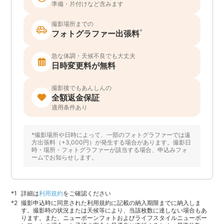
準備・片付けなど含みます
撮影場所までの
*
フォトグラファー出張料
急な体調・天候不良でも大丈夫
日時変更料が無料
撮影後でもあんしんの
全額返金保証
適用条件あり
*撮影場所や日時によって、一部のフォトグラファーでは遠
方出張料（+3,000円）が発生する場合があります。撮影日
時・場所・フォトグラファーが該当する場合、申込みフォ
ームでお知らせします。
詳細は
利用規約
をご確認ください
撮影申込時に同意された利用規約に記載の納入期限までに納入しま
す。撮影時の状況または天候等により、当該枚数に達しない場合もあ
ります。また、ニューボーンフォトおよびライフスタイルニューボー