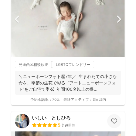
発達凸凹相談歓迎
LGBTQフレンドリー
＼ニューボーンフォト歴7年／ 生まれたての小さな
命を、季節の生花で彩る “アートニューボーンフォ
ト”をご自宅で💐✨ 年間100名以上の撮...
予約承諾率：
70%
最終アクティブ：
3日以内
いしい としひろ
5
(
19
)
男性