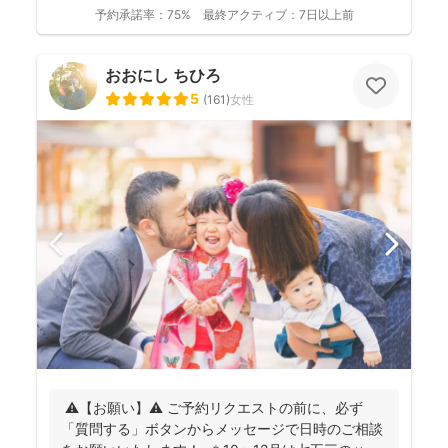
ーンやご家族...
予約承諾率：
75%
最終アクティブ：
7日以上前
おおにし ちひろ
5
(
161
)
女性
⚠️【お願い】⚠️ ご予約リクエストの前に、必ず
「質問する」ボタンからメッセージで日時のご相談