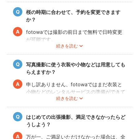
桜の時期に合わせて、予約を変更できます
か？
fotowaでは撮影の前日まで無料で日時変更
が可能です。
続きを読む
ご予約の変更方法は
こちら
からご確認くださ
い。
写真撮影に使う衣装や小物などは用意しても
フォトグラファーの都合により、ご希望の変
らえますか？
更日に対応できないこともありますので、あ
らかじめ開花予想を確認しながら撮影日を決
申し訳ありません、fotowaではまだ衣装と
めることをオススメいたします。
小物などのレンタルサービスの準備ができて
続きを読む
おりませんので、お客様ご自身にご用意をお
願いしております。
はじめての出張撮影、満足できなかったらど
うしよう？
万が一、ご満足いただけなかった場合は、全