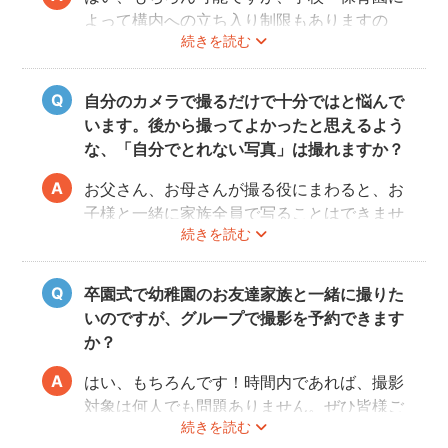
よって構内への立ち入り制限もありますの
続きを読む
で、事前にご確認をお願いいたします。
自分のカメラで撮るだけで十分ではと悩んで
います。後から撮ってよかったと思えるよう
な、「自分でとれない写真」は撮れますか？
お父さん、お母さんが撮る役にまわると、お
子様と一緒に家族全員で写ることはできませ
続きを読む
んし、プロの機材や構図ならではのクオリテ
ィもあります。
10年後、20年後に見返して、撮ってよかっ
卒園式で幼稚園のお友達家族と一緒に撮りた
たと思っていただける写真をお届けします。
いのですが、グループで撮影を予約できます
か？
はい、もちろんです！時間内であれば、撮影
対象は何人でも問題ありません。ぜひ皆様ご
続きを読む
一緒に素敵な思い出を残してください。