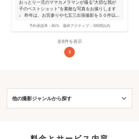
おっとり一児のママカメラマンが撮る”大切な我が
子のベストショット”を素敵な写真をお撮りします
♩ 昨年は、お宮参りや七五三出張撮影を５０件以
上！ どれも...
予約承諾率：
80%
最終アクティブ：
3時間以内
全8件を表示
1
他の撮影ジャンルから探す
料金とサービス内容