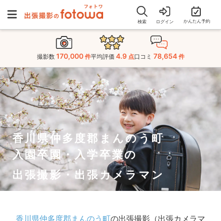
かんたん予約
検索
ログイン
170,000
4.9
78,654
撮影数
件
平均評価
点
口コミ
件
香川県仲多度郡まんのう町
入園卒園・入学卒業の
出張撮影・出張カメラマン
香川県仲多度郡まんのう町
の出張撮影（出張カメラマ