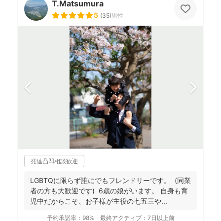
T.Matsumura
5
(
35
)
男性
発達凸凹相談歓迎
LGBTQに限らず誰にでもフレンドリーです。 (同業
者の方も大歓迎です) 6歳の娘がいます。 自身も育
児中だからこそ、お子様が主役の七五三や...
予約承諾率：
98%
最終アクティブ：
7日以上前