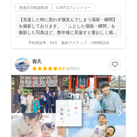
発達凸凹相談歓迎
LGBTQフレンドリー
【見返した時に思わず微笑んでしまう場面・瞬間】
を撮影しております。 ⁡ 「ふとした場面・瞬間」を
撮影した写真ほど、数年後に見返すと愛おしく感じ
ることは...
予約承諾率：
94%
最終アクティブ：
12時間以内
吉久
4.9
(
27
)
男性