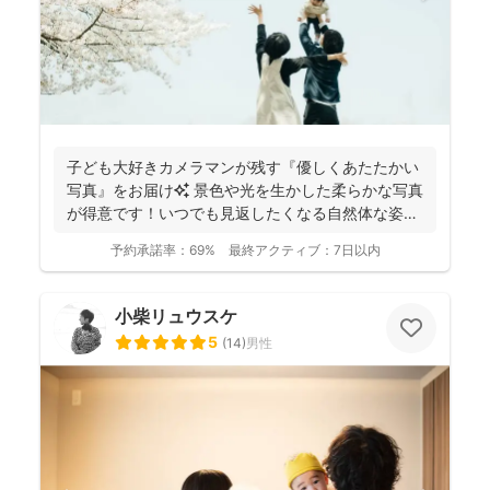
子ども大好きカメラマンが残す『優しくあたたかい
写真』をお届け✨ 景色や光を生かした柔らかな写真
が得意です！いつでも見返したくなる自然体な姿を
残しておりま...
予約承諾率：
69%
最終アクティブ：
7日以内
小柴リュウスケ
5
(
14
)
男性