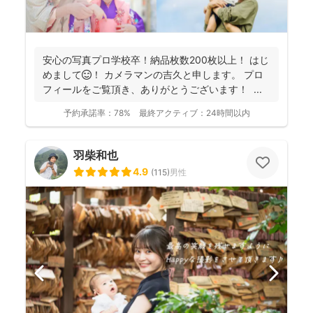
安心の写真プロ学校卒！納品枚数200枚以上！ はじ
めまして😊！ カメラマンの吉久と申します。 プロ
フィールをご覧頂き、ありがとうございます！ ...
予約承諾率：
78%
最終アクティブ：
24時間以内
羽柴和也
4.9
(
115
)
男性