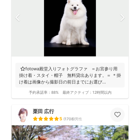
⭐️fotowa殿堂入りフォトグラファ ＝お宮参り用
掛け着・スタイ・帽子 無料貸出あります。＝ ＊掛
け着は画像から撮影日の前日までにお選び...
予約承諾率：
88%
最終アクティブ：
12時間以内
栗田 広行
5
(
1708
)
男性