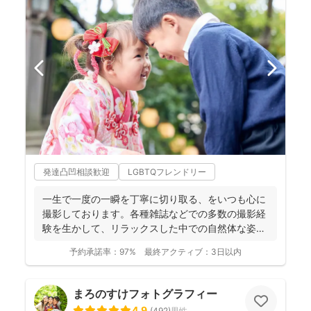
発達凸凹相談歓迎
LGBTQフレンドリー
一生で一度の一瞬を丁寧に切り取る、をいつも心に
撮影しております。各種雑誌などでの多数の撮影経
験を生かして、リラックスした中での自然体な姿の
お写真を、ベスト...
予約承諾率：
97%
最終アクティブ：
3日以内
まろのすけフォトグラフィー
4.9
(
492
)
男性