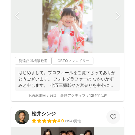
発達凸凹相談歓迎
LGBTQフレンドリー
はじめまして。プロフィールをご覧下さってありが
とうございます。 フォトグラファーの なかいかず
みと申します。 七五三撮影やお宮参りを中心に家
族写真...
予約承諾率：
98%
最終アクティブ：
12時間以内
松井シンジ
4.9
(
194
)
男性