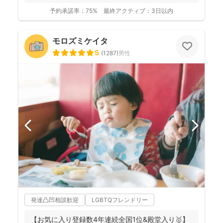
予約承諾率：
75%
最終アクティブ：
3日以内
モロズミケイタ
5
(
1287
)
男性
発達凸凹相談歓迎
LGBTQフレンドリー
【お気に入り登録数4年連続全国1位&殿堂入り🥇】