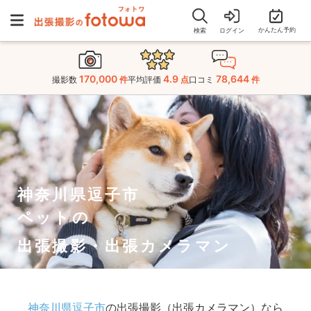
かんたん予約
検索
ログイン
170,000
4.9
78,644
撮影数
件
平均評価
点
口コミ
件
神奈川県逗子市
ペットの
出張撮影・出張カメラマン
神奈川県逗子市
の出張撮影（出張カメラマン）なら