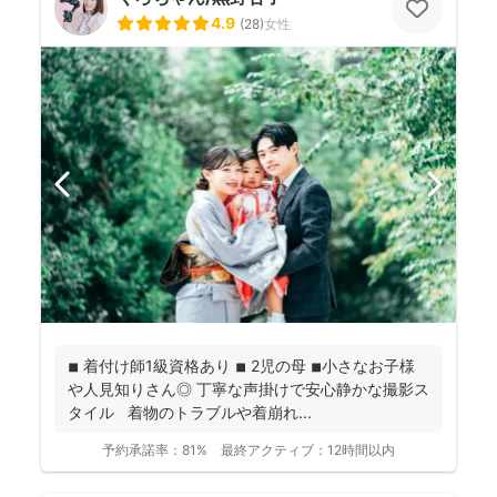
4.9
(
28
)
女性
◾︎ 着付け師1級資格あり ◾︎ 2児の母 ◾︎小さなお子様
や人見知りさん◎ 丁寧な声掛けで安心静かな撮影ス
タイル 着物のトラブルや着崩れ...
予約承諾率：
81%
最終アクティブ：
12時間以内