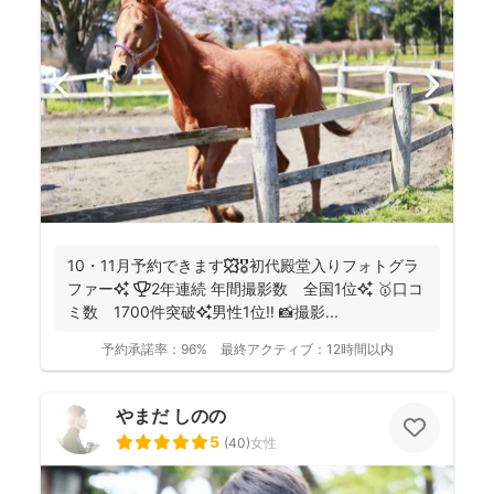
10・11月予約できます🍁🎖初代殿堂入りフォトグラ
ファー✨ 🏆2年連続 年間撮影数 全国1位✨ 🥇口コ
ミ数 1700件突破✨男性1位‼️ 📸撮影...
予約承諾率：
96%
最終アクティブ：
12時間以内
やまだ しのの
5
(
40
)
女性