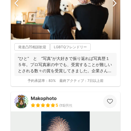
発達凸凹相談歓迎
LGBTQフレンドリー
”ひと” と ”写真”が大好きで振り返れば写真歴１
５年。プロ写真家の中でも、受賞することが難しい
とされる数々の賞を受賞してきました。企業さん出
資による個展...
予約承諾率：
83%
最終アクティブ：
7日以上前
Makophoto
5
(
15
)
男性