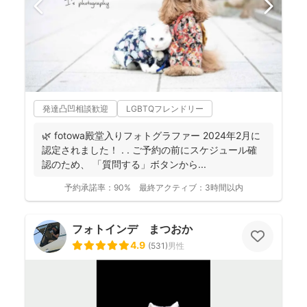
発達凸凹相談歓迎
LGBTQフレンドリー
🌿 fotowa殿堂入りフォトグラファー 2024年2月に
認定されました！ . . ご予約の前にスケジュール確
認のため、 「質問する」ボタンから...
予約承諾率：
90%
最終アクティブ：
3時間以内
フォトインデ まつおか
4.9
(
531
)
男性