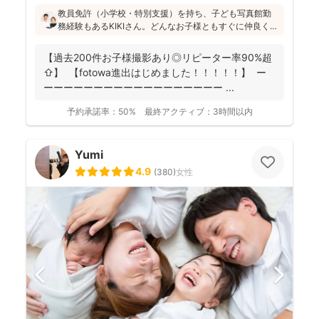
教員免許（小学校・特別支援）を持ち、子ども写真館勤
務経験もあるKIKIさん。どんなお子様ともすぐに仲良くな
れる安心感があります！会話や遊びを通して自然な笑顔
を引き出し、日々成長している大切な瞬間を写真に記録
【過去200件お子様撮影あり◎リピーター率90%超
することを大切にされています(^^)
⇧】 【fotowa進出はじめました！！！！！】 ー
ーーーーーーーーーーーーーーーーーー ...
予約承諾率：
50%
最終アクティブ：
3時間以内
Yumi
4.9
(
380
)
女性