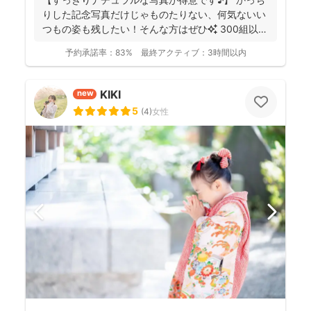
りした記念写真だけじゃものたりない、何気ないい
つもの姿も残したい！そんな方はぜひ✨️ 300組以上
のご...
予約承諾率：
83%
最終アクティブ：
3時間以内
KIKI
new
5
(
4
)
女性