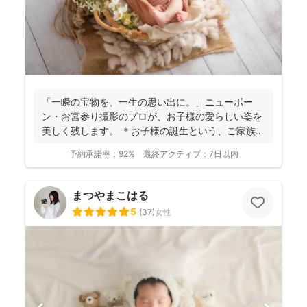
「一瞬の宝物を、一生の思い出に。」ニューボー
ン・お宮参り撮影のプロが、お子様の愛らしい姿を
美しく残します。 ＊お子様の誕生という、ご家族に
とって最もかけ...
予約承諾率：
92%
最終アクティブ：
7日以内
まつやまこはる
5
(
37
)
女性