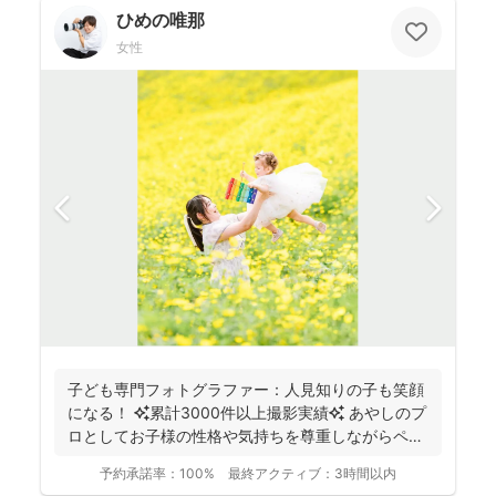
ひめの唯那
女性
子ども専門フォトグラファー：人見知りの子も笑顔
になる！ ✨累計3000件以上撮影実績✨ あやしのプ
ロとしてお子様の性格や気持ちを尊重しながらペー
スに合...
予約承諾率：
100%
最終アクティブ：
3時間以内