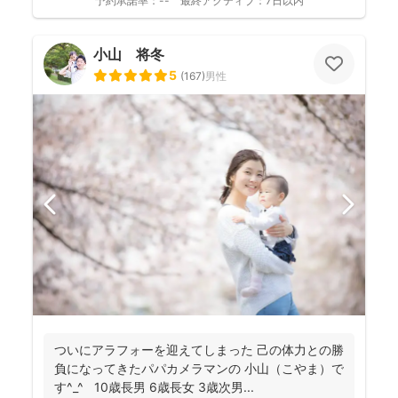
予約承諾率：
--
最終アクティブ：
7日以内
小山 将冬
5
(
167
)
男性
ついにアラフォーを迎えてしまった 己の体力との勝
負になってきたパパカメラマンの 小山（こやま）で
す^_^ 10歳長男 6歳長女 3歳次男...