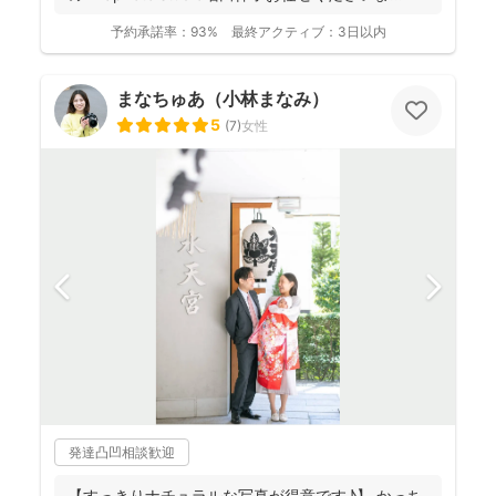
せ！...
予約承諾率：
93%
最終アクティブ：
3日以内
まなちゅあ（小林まなみ）
5
(
7
)
女性
発達凸凹相談歓迎
【すっきりナチュラルな写真が得意です♪】 かっち