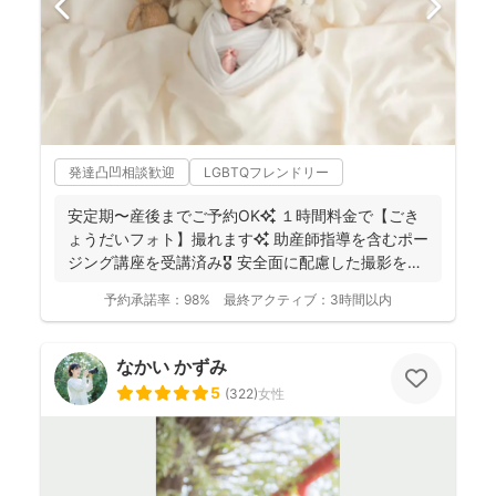
発達凸凹相談歓迎
LGBTQフレンドリー
安定期〜産後までご予約OK✨ １時間料金で【ごき
ょうだいフォト】撮れます✨ 助産師指導を含むポー
ジング講座を受講済み🎖️ 安全面に配慮した撮影を行
っ...
予約承諾率：
98%
最終アクティブ：
3時間以内
なかい かずみ
5
(
322
)
女性