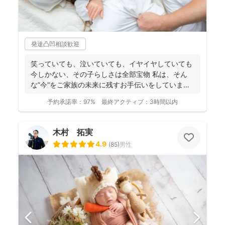
発達凸凹相談歓迎
笑っていても、泣いていても、イヤイヤしていても
今しかない、その子らしさは全部宝物 私は、そん
な”今”をご家族の未来に残すお手伝いをしています
📸 ...
予約承諾率：
97%
最終アクティブ：
3時間以内
木村 拓実
4.9
(
85
)
男性