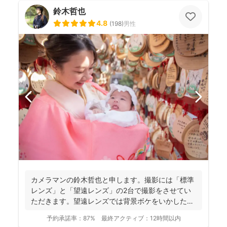
鈴木哲也
4.8
(
198
)
男性
カメラマンの鈴木哲也と申します。撮影には「標準
レンズ」と「望遠レンズ」の2台で撮影をさせてい
ただきます。望遠レンズでは背景ボケをいかしたお
写真を撮影させて...
予約承諾率：
87%
最終アクティブ：
12時間以内