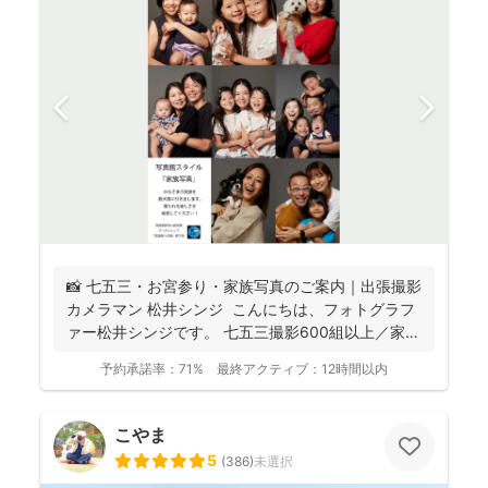
📸 七五三・お宮参り・家族写真のご案内｜出張撮影
カメラマン 松井シンジ こんにちは、フォトグラフ
ァー松井シンジです。 七五三撮影600組以上／家
族...
予約承諾率：
71%
最終アクティブ：
12時間以内
こやま
5
(
386
)
未選択