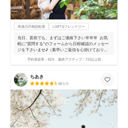
発達凸凹相談歓迎
LGBTQフレンドリー
当日、直前でも、まずはご連絡下さい🌸🌸🌸 お気
軽に"質問する"のフォームから日程確認のメッセー
ジを下さいませ♪（素早いご返信を心掛けておりま
す） ...
予約承諾率：
82%
最終アクティブ：
7日以上前
ちあき
5
(
8
)
女性