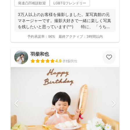
発達凸凹相談歓迎
LGBTQフレンドリー
3万人以上のお客様を撮影しました。某写真館の元
マネージャーです。撮影大好きで一緒に楽しく写真
を残したいと思っています(^^) 特に、 「うち
の...
予約承諾率：
96%
最終アクティブ：
3時間以内
羽柴和也
4.9
(
115
)
男性