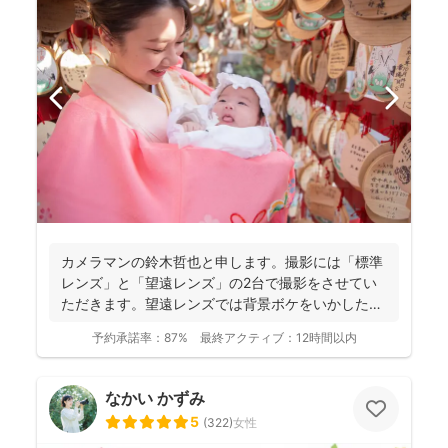
カメラマンの鈴木哲也と申します。撮影には「標準
レンズ」と「望遠レンズ」の2台で撮影をさせてい
ただきます。望遠レンズでは背景ボケをいかしたお
写真を撮影させて...
予約承諾率：
87%
最終アクティブ：
12時間以内
なかい かずみ
5
(
322
)
女性