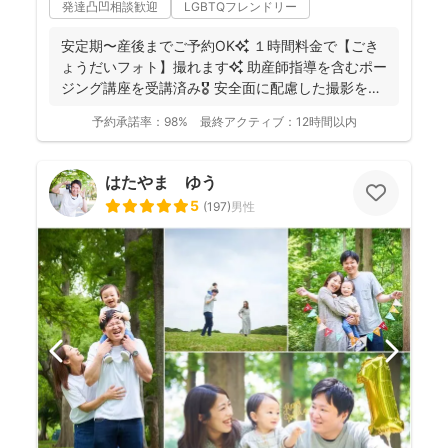
発達凸凹相談歓迎
LGBTQフレンドリー
安定期〜産後までご予約OK✨ １時間料金で【ごき
ょうだいフォト】撮れます✨ 助産師指導を含むポー
ジング講座を受講済み🎖️ 安全面に配慮した撮影を行
っ...
予約承諾率：
98%
最終アクティブ：
12時間以内
はたやま ゆう
5
(
197
)
男性