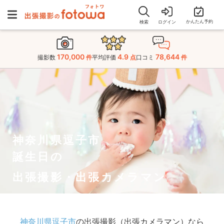
かんたん予約
検索
ログイン
170,000
4.9
78,644
撮影数
件
平均評価
点
口コミ
件
神奈川県逗子市
誕生日の
出張撮影・出張カメラマン
神奈川県逗子市
の出張撮影（出張カメラマン）なら