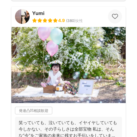
Yumi
4.9
(
380
)
女性
発達凸凹相談歓迎
笑っていても、泣いていても、イヤイヤしていても
今しかない、その子らしさは全部宝物 私は、そん
な”今”をご家族の未来に残すお手伝いをしています