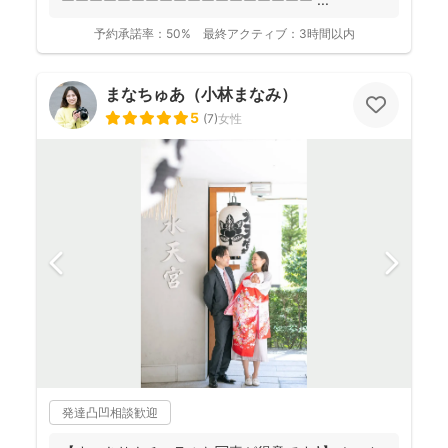
予約承諾率：
50%
最終アクティブ：
3時間以内
まなちゅあ（小林まなみ）
5
(
7
)
女性
発達凸凹相談歓迎