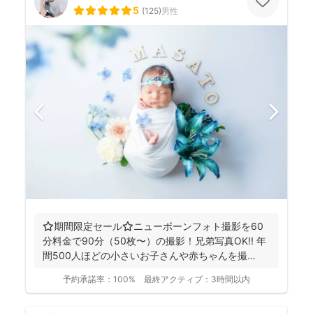
5
(
125
)
男性
⭐️期間限定セール⭐️ニューボーンフォト撮影を60
分料金で90分（50枚〜）の撮影！兄弟写真OK!! 年
間500人ほどの小さいお子さんや赤ちゃんを撮
影！...
予約承諾率：
100%
最終アクティブ：
3時間以内