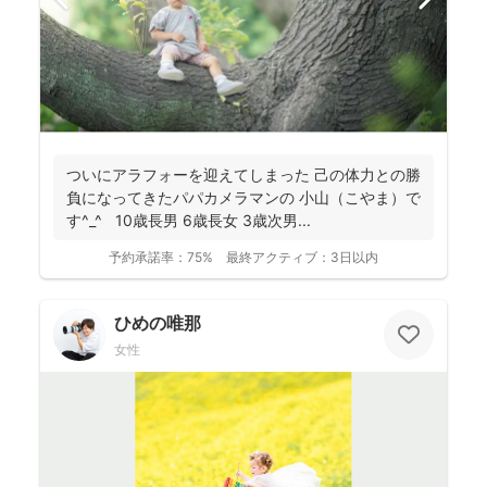
ついにアラフォーを迎えてしまった 己の体力との勝
負になってきたパパカメラマンの 小山（こやま）で
す^_^ 10歳長男 6歳長女 3歳次男...
予約承諾率：
75%
最終アクティブ：
3日以内
ひめの唯那
女性