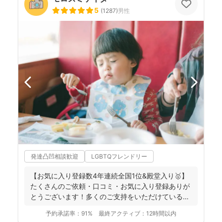
5
(
1287
)
男性
発達凸凹相談歓迎
LGBTQフレンドリー
【お気に入り登録数4年連続全国1位&殿堂入り🥇】
たくさんのご依頼・口コミ・お気に入り登録ありが
とうございます！多くのご支持をいただけているこ
とが、...
予約承諾率：
91%
最終アクティブ：
12時間以内