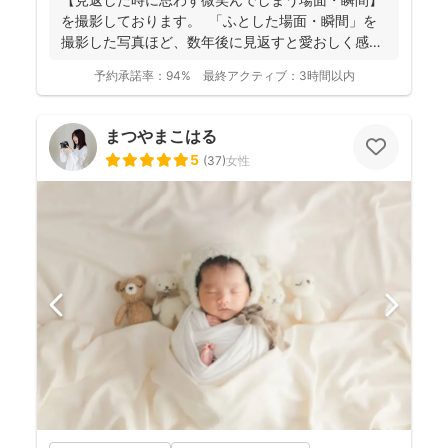
を撮影しております。 ⁡ 「ふとした場面・瞬間」を
撮影した写真ほど、数年後に見返すと愛おしく感じ
ることは...
予約承諾率：
94%
最終アクティブ：
3時間以内
まつやまこはる
5
(
37
)
女性