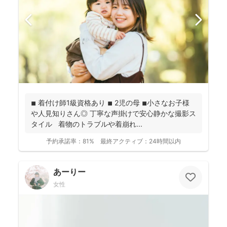
◾︎ 着付け師1級資格あり ◾︎ 2児の母 ◾︎小さなお子様
や人見知りさん◎ 丁寧な声掛けで安心静かな撮影ス
タイル 着物のトラブルや着崩れ...
予約承諾率：
81%
最終アクティブ：
24時間以内
あーりー
女性