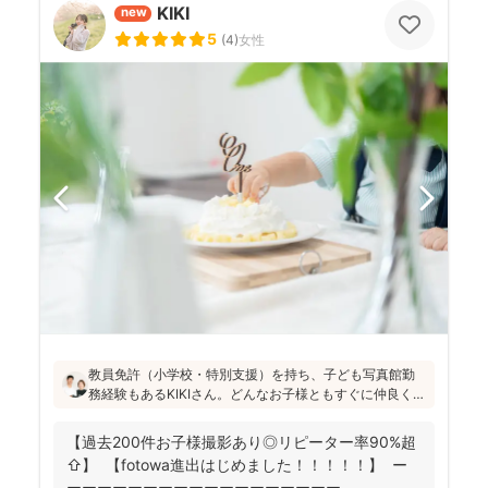
KIKI
new
5
(
4
)
女性
教員免許（小学校・特別支援）を持ち、子ども写真館勤
務経験もあるKIKIさん。どんなお子様ともすぐに仲良くな
れる安心感があります！会話や遊びを通して自然な笑顔
を引き出し、日々成長している大切な瞬間を写真に記録
【過去200件お子様撮影あり◎リピーター率90%超
することを大切にされています(^^)
⇧】 【fotowa進出はじめました！！！！！】 ー
ーーーーーーーーーーーーーーーーーー ...