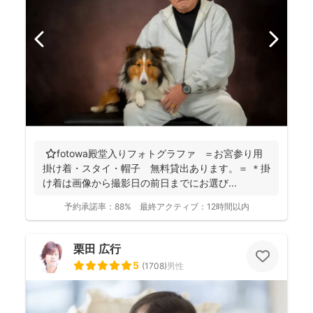
⭐️fotowa殿堂入りフォトグラファ ＝お宮参り用
掛け着・スタイ・帽子 無料貸出あります。＝ ＊掛
け着は画像から撮影日の前日までにお選び...
予約承諾率：
88%
最終アクティブ：
12時間以内
栗田 広行
5
(
1708
)
男性