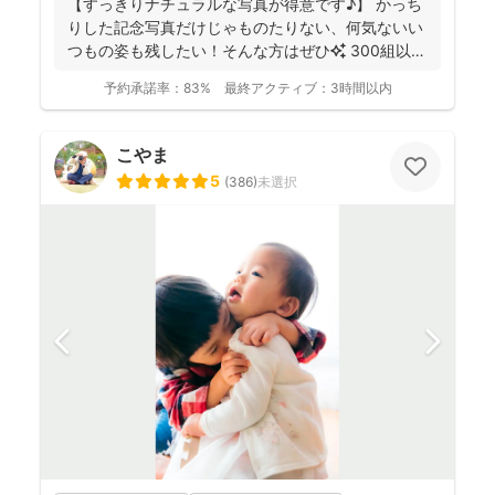
【すっきりナチュラルな写真が得意です♪】 かっち
りした記念写真だけじゃものたりない、何気ないい
つもの姿も残したい！そんな方はぜひ✨️ 300組以上
のご...
予約承諾率：
83%
最終アクティブ：
3時間以内
こやま
5
(
386
)
未選択