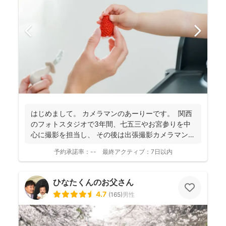
はじめまして。 カメラマンのあーりーです。 関西
のフォトスタジオで3年間、七五三やお宮参りを中
心に撮影を担当し、 その後は出張撮影カメラマンと
し...
予約承諾率：
--
最終アクティブ：
7日以内
ひなたくんのお父さん
4.7
(
165
)
男性