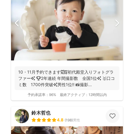
10・11月予約できます🍁🎖初代殿堂入りフォトグラ
ファー✨ 🏆2年連続 年間撮影数 全国1位✨ 🥇口コ
ミ数 1700件突破✨男性1位‼️ 📸撮影...
予約承諾率：
96%
最終アクティブ：
12時間以内
鈴木哲也
4.8
(
198
)
男性