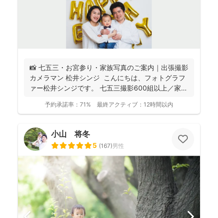
📸 七五三・お宮参り・家族写真のご案内｜出張撮影
カメラマン 松井シンジ こんにちは、フォトグラフ
ァー松井シンジです。 七五三撮影600組以上／家
族...
予約承諾率：
71%
最終アクティブ：
12時間以内
小山 将冬
5
(
167
)
男性