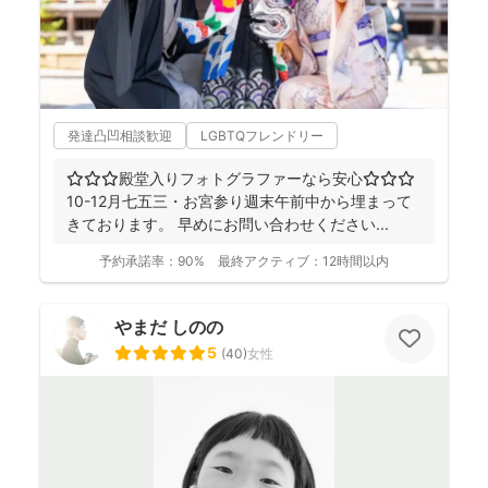
発達凸凹相談歓迎
LGBTQフレンドリー
⭐︎⭐︎⭐︎殿堂入りフォトグラファーなら安心⭐︎⭐︎⭐︎
10-12月七五三・お宮参り週末午前中から埋まって
きております。 早めにお問い合わせください...
予約承諾率：
90%
最終アクティブ：
12時間以内
やまだ しのの
5
(
40
)
女性