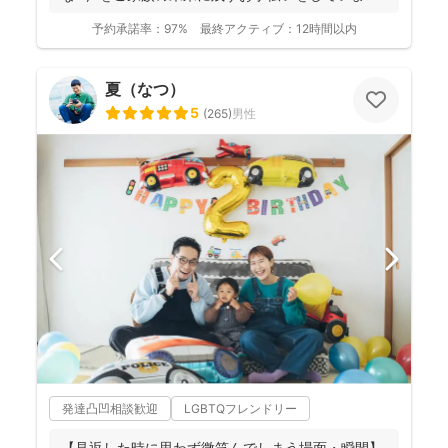
📸 ...
予約承諾率：
97%
最終アクティブ：
12時間以内
夏（なつ）
5
(
265
)
男性
発達凸凹相談歓迎
LGBTQフレンドリー
【見返した時に思わず微笑んでしまう場面・瞬間】