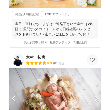
発達凸凹相談歓迎
LGBTQフレンドリー
当日、直前でも、まずはご連絡下さい🌸🌸🌸 お気
軽に"質問する"のフォームから日程確認のメッセー
ジを下さいませ♪（素早いご返信を心掛けておりま
す） ...
予約承諾率：
82%
最終アクティブ：
7日以上前
木村 拓実
4.9
(
85
)
男性