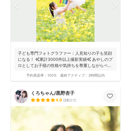
子ども専門フォトグラファー：人見知りの子も笑顔
になる！ ✨累計3000件以上撮影実績✨ あやしのプ
ロとしてお子様の性格や気持ちを尊重しながらペー
スに合...
予約承諾率：
100%
最終アクティブ：
3時間以内
くろちゃん/黒野杏子
4.9
(
28
)
女性