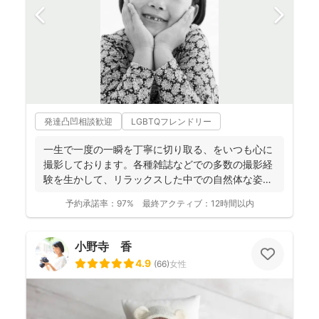
発達凸凹相談歓迎
LGBTQフレンドリー
一生で一度の一瞬を丁寧に切り取る、をいつも心に
撮影しております。各種雑誌などでの多数の撮影経
験を生かして、リラックスした中での自然体な姿の
お写真を、ベスト...
予約承諾率：
97%
最終アクティブ：
12時間以内
小野寺 香
4.9
(
66
)
女性