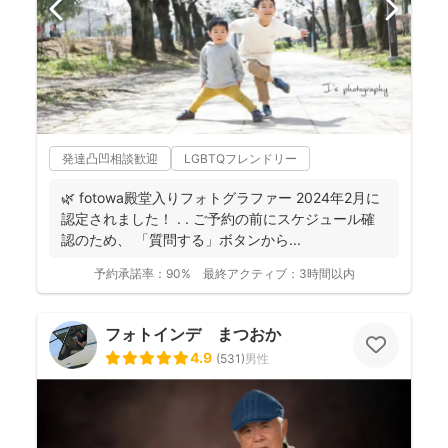
発達凸凹相談歓迎
LGBTQフレンドリー
🌿 fotowa殿堂入りフォトグラファー 2024年2月に
認定されました！ . . ご予約の前にスケジュール確
認のため、 「質問する」ボタンから...
予約承諾率：
90%
最終アクティブ：
3時間以内
フォトインデ まつおか
4.9
(
531
)
男性