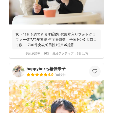
10・11月予約できます🍁🎖初代殿堂入りフォトグラ
ファー✨ 🏆2年連続 年間撮影数 全国1位✨ 🥇口コ
ミ数 1700件突破✨男性1位‼️ 📸撮影...
予約承諾率：
96%
最終アクティブ：
3日以内
happyberry椿佳奈子
4.9
(
10
)
女性