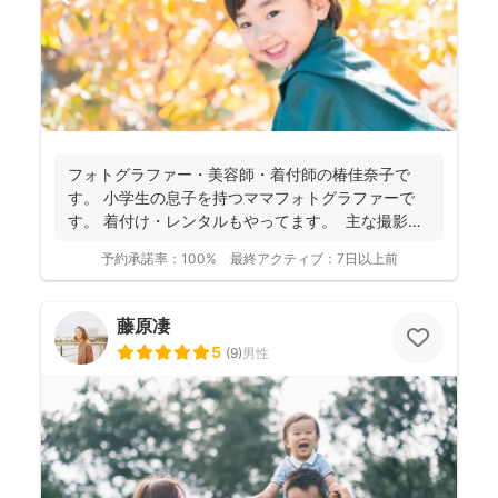
フォトグラファー・美容師・着付師の椿佳奈子で
す。 小学生の息子を持つママフォトグラファーで
す。 着付け・レンタルもやってます。 主な撮影範
囲→平...
予約承諾率：
100%
最終アクティブ：
7日以上前
藤原凄
5
(
9
)
男性