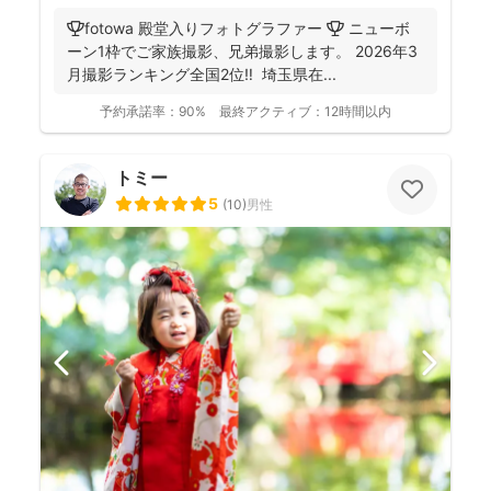
🏆fotowa 殿堂入りフォトグラファー 🏆 ニューボ
ーン1枠でご家族撮影、兄弟撮影します。 2026年3
月撮影ランキング全国2位‼️ 埼玉県在...
予約承諾率：
90%
最終アクティブ：
12時間以内
トミー
5
(
10
)
男性