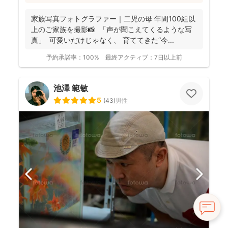
思われるほど楽しかったというお声が寄せられています
◎納品写真は光を綺麗に仕上げていますので、ポートフ
家族写真フォトグラファー｜二児の母 年間100組以
ォリオで気になった方はぜひ相談してみてください(^^)
上のご家族を撮影📸 「声が聞こえてくるような写
真」 可愛いだけじゃなく、 育ててきた“今...
予約承諾率：
100%
最終アクティブ：
7日以上前
池澤 範敏
5
(
43
)
男性