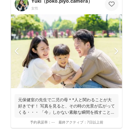
Yuki（poko.piyo.camera）
女性
元保健室の先生で二児の母＊*人と関わることが大
好きです！ 写真を見ると、その時の光景が広がって
くる・・・ 「今」しかない素敵な瞬間を残すことの
出来るカ...
予約承諾率：
--
最終アクティブ：
7日以上前