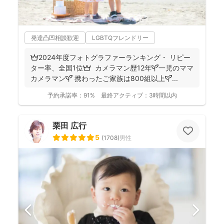
発達凸凹相談歓迎
LGBTQフレンドリー
👑2024年度フォトグラファーランキング・ リピー
ター率、全国1位👑 カメラマン歴12年🌱一児のママ
カメラマン🌱 携わったご家族は800組以上🌱...
予約承諾率：
91%
最終アクティブ：
3時間以内
栗田 広行
5
(
1708
)
男性