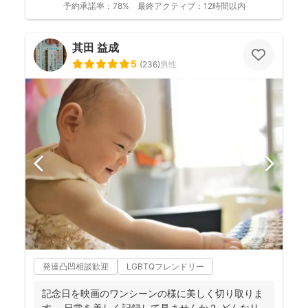
予約承諾率：
78%
最終アクティブ：
12時間以内
其田 益成
5
(
236
)
男性
発達凸凹相談歓迎
LGBTQフレンドリー
記念日を映画のワンシーンの様に美しく切り取りま
す。 日常を美しく記録して見ませんか？ どんなリ