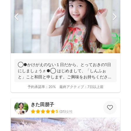
◯●かけがえのない１日だから、とっておきの1日
にしましょう♬●◯ はじめまして、「しんふぉ
と」こと和田と申します。ご興味をお持ちくださ
り、ありがとうござ...
予約承諾率：
20%
最終アクティブ：
7日以上前
きた田朋子
5
(
31
)
女性