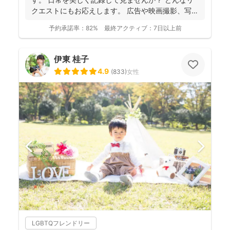
クエストにもお応えします。 広告や映画撮影、写真
館で培...
予約承諾率：
82%
最終アクティブ：
7日以上前
伊東 桂子
4.9
(
833
)
女性
LGBTQフレンドリー