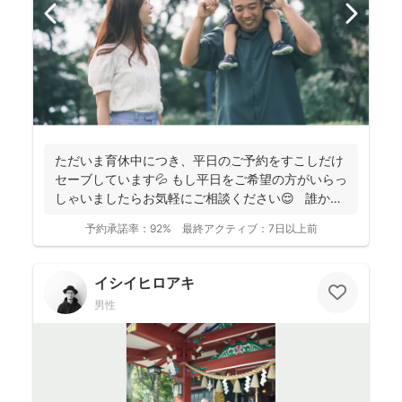
ただいま育休中につき、平日のご予約をすこしだけ
セーブしています💦 もし平日をご希望の方がいらっ
しゃいましたらお気軽にご相談ください😌 誰かに
と...
予約承諾率：
92%
最終アクティブ：
7日以上前
イシイヒロアキ
男性