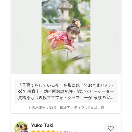
「子育てをしている今」を形に残しておきませんか
✨？ 保育士・幼稚園教諭免許・認定ベビーシッター
資格をもつ現役ママフォトグラファーが 家族の宝物
になるお...
予約承諾率：
92%
最終アクティブ：
7日以上前
Yuko Taki