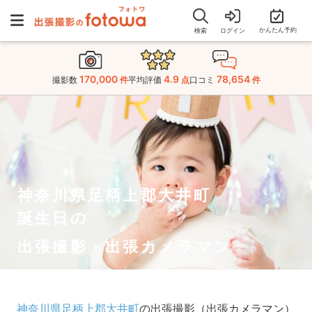
かんたん予約
検索
ログイン
170,000
4.9
78,654
撮影数
件
平均評価
点
口コミ
件
神奈川県足柄上郡大井町
誕生日の
出張撮影・出張カメラマン
神奈川県足柄上郡大井町
の出張撮影（出張カメラマン）