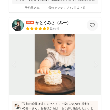
がない限...
予約承諾率：
--
最終アクティブ：
7日以上前
かとうみさ（みー）
new
5
(
3
)
女性
「笑顔の瞬間は逃しません！」と楽しみながら撮影して
いるみーさん。お客様からは「もう少し撮影したい」と