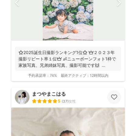
⭐️2025誕生日撮影ランキング1位⭐️ 👑２０２３年
撮影リピート率１位👑 👶ニューボーンフォト1枠で
家族写真、兄弟姉妹写真、撮影可能です🙌 ...
予約承諾率：
74%
最終アクティブ：
12時間以内
まつやまこはる
5
(
37
)
女性