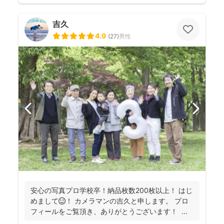
吉久
4.9
(
27
)
男性
安心の写真プロ学校卒！納品枚数200枚以上！ はじ
めまして😊！ カメラマンの吉久と申します。 プロ
フィールをご覧頂き、ありがとうございます！ ...