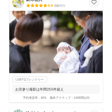
4.9
(
58
)
男性
LGBTQフレンドリー
お宮参り撮影は年間250件超え
予約承諾率：
89%
最終アクティブ：
24時間以内