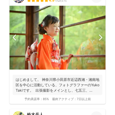
4.9
(
12
)
女性
はじめまして。 神奈川県小田原市近辺西湘・湘南地
区を中心に活動している、フォトグラファーのYuko
Takiです。 出張撮影をメインとし、七五三、...
予約承諾率：
85%
最終アクティブ：
7日以上前
鈴木岳人