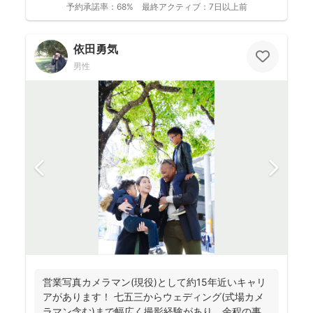
予約承諾率：
68%
最終アクティブ：
7日以上前
依田勇気
男性
営業写真カメラマン(現役)として約15年近いキャリ
アがあります！ 七五三からウェディング(式場カメ
ラマン含む)まで幅広く撮影経験があり、余程の事