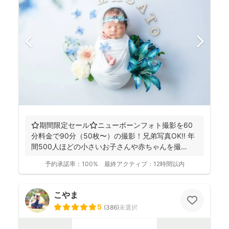
⭐️期間限定セール⭐️ニューボーンフォト撮影を60
分料金で90分（50枚〜）の撮影！兄弟写真OK!! 年
間500人ほどの小さいお子さんや赤ちゃんを撮
影！...
予約承諾率：
100%
最終アクティブ：
12時間以内
こやま
5
(
386
)
未選択