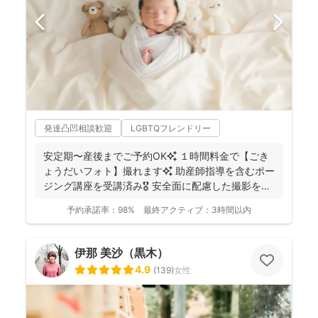
発達凸凹相談歓迎
LGBTQフレンドリー
安定期〜産後までご予約OK✨ １時間料金で【ごき
ょうだいフォト】撮れます✨ 助産師指導を含むポー
ジング講座を受講済み🎖️ 安全面に配慮した撮影を行
っ...
予約承諾率：
98%
最終アクティブ：
3時間以内
伊那 美沙（黒木）
4.9
(
139
)
女性