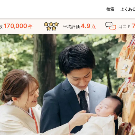
検索
よくあ
170,000
4.9
数
件
平均評価
点
口コミ