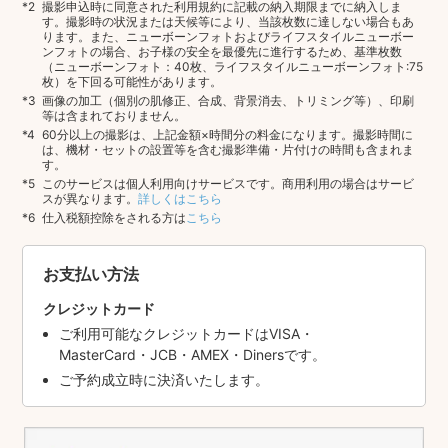
撮影申込時に同意された利用規約に記載の納入期限までに納入しま
す。撮影時の状況または天候等により、当該枚数に達しない場合もあ
ります。また、ニューボーンフォトおよびライフスタイルニューボー
ンフォトの場合、お子様の安全を最優先に進行するため、基準枚数
（ニューボーンフォト：40枚、ライフスタイルニューボーンフォト:75
枚）を下回る可能性があります。
画像の加工（個別の肌修正、合成、背景消去、トリミング等）、印刷
等は含まれておりません。
60分以上の撮影は、上記金額×時間分の料金になります。撮影時間に
は、機材・セットの設置等を含む撮影準備・片付けの時間も含まれま
す。
このサービスは個人利用向けサービスです。商用利用の場合はサービ
スが異なります。
詳しくはこちら
仕入税額控除をされる方は
こちら
お支払い方法
クレジットカード
ご利用可能なクレジットカードはVISA・
MasterCard・JCB・AMEX・Dinersです。
ご予約成立時に決済いたします。