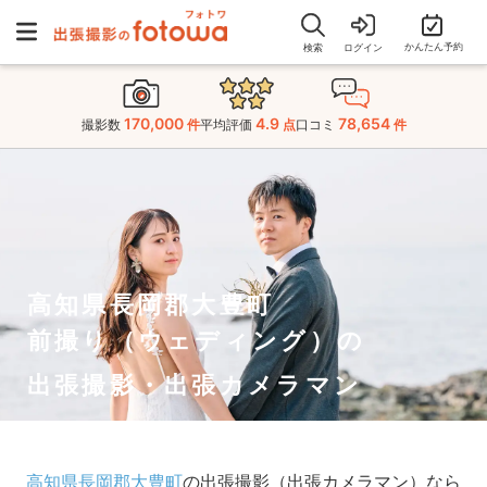
かんたん予約
検索
ログイン
170,000
4.9
78,654
撮影数
件
平均評価
点
口コミ
件
高知県長岡郡大豊町
前撮り（ウェディング）の
出張撮影・出張カメラマン
高知県長岡郡大豊町
の出張撮影（出張カメラマン）なら