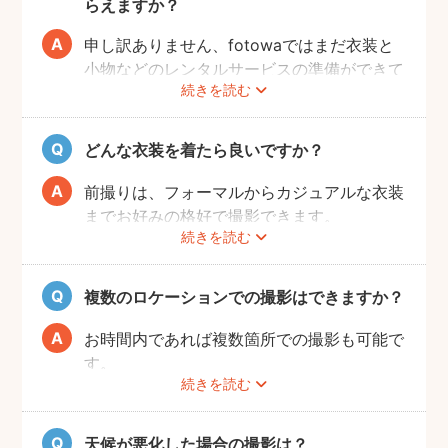
らえますか？
申し訳ありません、fotowaではまだ衣装と
小物などのレンタルサービスの準備ができて
続きを読む
おりませんので、お客様ご自身にご用意をお
願いしております。
どんな衣装を着たら良いですか？
前撮りは、フォーマルからカジュアルな衣装
までお好みの格好で撮影できます。
続きを読む
最近では式当日と異なる雰囲気を残せる、カ
ジュアルな服装も人気が高いです。
和装・ウェディングドレス・タキシードだけ
複数のロケーションでの撮影はできますか？
でなく、女性はミニドレス、男性はハットを
かぶったり、カラフルな蝶ネクタイをした
お時間内であれば複数箇所での撮影も可能で
り、ジャケット以外のスタイルも流行ってい
す。
ます。
続きを読む
事前に撮りたい場所や撮影のイメージをフォ
トグラファーさんと相談しておくと撮影もス
ムーズに行うことができますよ。
天候が悪化した場合の撮影は？