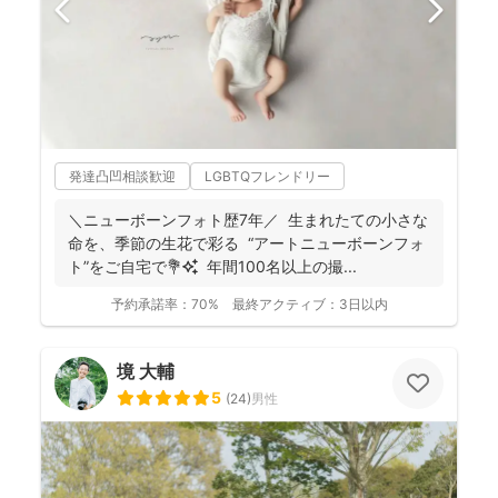
発達凸凹相談歓迎
LGBTQフレンドリー
＼ニューボーンフォト歴7年／ 生まれたての小さな
命を、季節の生花で彩る “アートニューボーンフォ
ト”をご自宅で💐✨ 年間100名以上の撮...
予約承諾率：
70%
最終アクティブ：
3日以内
境 大輔
5
(
24
)
男性