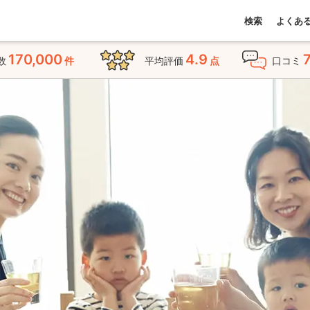
検索
よくあ
170,000
4.9
数
件
平均評価
点
口コミ