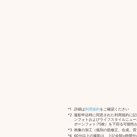
詳細は
利用規約
をご確認ください
撮影申込時に同意された利用規約に記
ンフォトおよびライフスタイルニュー
ボーンフォト:75枚）を下回る可能性
画像の加工（個別の肌修正、合成、背
60分以上の撮影は、上記金額×時間