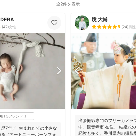
全2件を表示
ODERA
境 大輔
5
5
(
47
)
女性
(
24
)
男性
GBTQフレンドリー
出張撮影専門のフリーカメラ
中。観音寺市 在住。 結婚式
まれたての小さな
撮影基本料
経験も多く、香川県内の撮影
ーンフォ