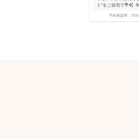
ト”をご自宅で💐✨ 年
予約承諾率：
70%
安