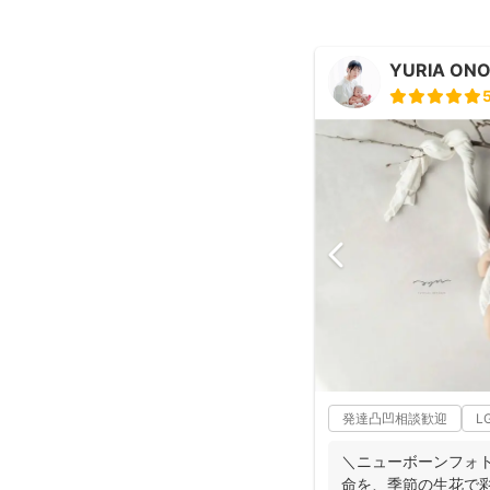
YURIA ON
発達凸凹相談歓迎
L
＼ニューボーンフォト歴7年／ 生
命を、季節の生花で彩る “アートニューボ