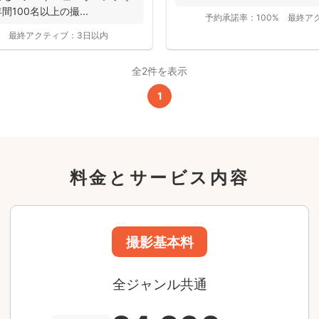
適な提案が...
間100名以上の撮...
予約承諾率：
100%
最終ア
全ジャンル共通
最終アクティブ：
3日以内
24,200
平日
円
(税込)
全2件を表示
29,700
円
土日祝
(税込)
1
この基本料に
心・うれしいをまるっと込めました
料金とサービス内容
たっぷりもらえる
写真データ75枚~
ニューボーンフォトは40枚以上
60分間
撮影
(目安)
準備・片付けなど含みます
撮影場所までの
*
フォトグラファー出張料