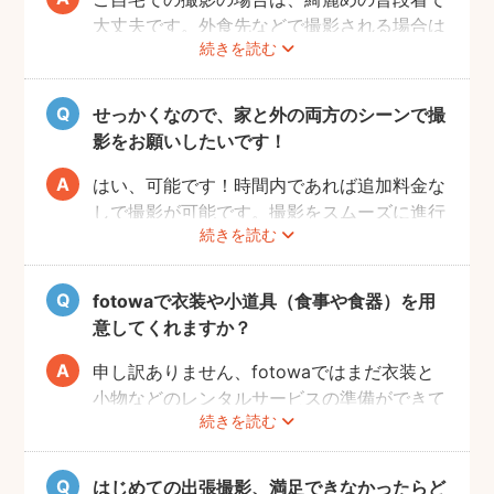
大丈夫です。外食先などで撮影される場合は
続きを読む
正装が良いでしょう。正装の場合、赤ちゃん
が和装であればご家族も和装と格を揃えるこ
とが必要になりますので、事前に家族全員の
せっかくなので、家と外の両方のシーンで撮
服装を決めておくことがおすすめです。
影をお願いしたいです！
はい、可能です！時間内であれば追加料金な
しで撮影が可能です。撮影をスムーズに進行
続きを読む
させるために、事前にその旨をフォトグラフ
ァーにお伝えいただけると幸いです。
fotowaで衣装や小道具（食事や食器）を用
意してくれますか？
申し訳ありません、fotowaではまだ衣装と
小物などのレンタルサービスの準備ができて
続きを読む
おりませんので、お客様ご自身にご用意をお
願いしております。
はじめての出張撮影、満足できなかったらど