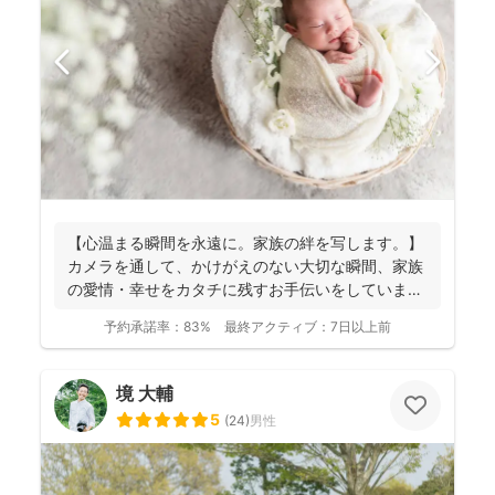
【心温まる瞬間を永遠に。家族の絆を写します。】
カメラを通して、かけがえのない大切な瞬間、家族
の愛情・幸せをカタチに残すお手伝いをしていま
す。 昔から...
予約承諾率：
83%
最終アクティブ：
7日以上前
境 大輔
5
(
24
)
男性