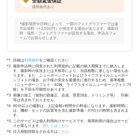
全額返金保証
適用条件あり
*撮影場所や日時によって、一部のフォトグラファーでは遠
方出張料（+3,000円）が発生する場合があります。撮影日
時・場所・フォトグラファーが該当する場合、申込みフォ
ームでお知らせします。
詳細は
利用規約
をご確認ください
撮影申込時に同意された利用規約に記載の納入期限までに納入しま
す。撮影時の状況または天候等により、当該枚数に達しない場合もあ
ります。また、ニューボーンフォトおよびライフスタイルニューボー
ンフォトの場合、お子様の安全を最優先に進行するため、基準枚数
（ニューボーンフォト：40枚、ライフスタイルニューボーンフォト:75
枚）を下回る可能性があります。
画像の加工（個別の肌修正、合成、背景消去、トリミング等）、印刷
等は含まれておりません。
60分以上の撮影は、上記金額×時間分の料金になります。撮影時間に
は、機材・セットの設置等を含む撮影準備・片付けの時間も含まれま
す。
このサービスは個人利用向けサービスです。商用利用の場合はサービ
スが異なります。
詳しくはこちら
仕入税額控除をされる方は
こちら