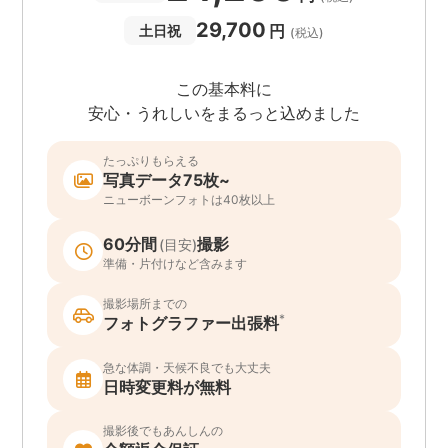
29,700
円
土日祝
(税込)
この基本料に
安心・うれしいをまるっと込めました
たっぷりもらえる
写真データ75枚~
ニューボーンフォトは40枚以上
60分間
撮影
(目安)
準備・片付けなど含みます
撮影場所までの
*
フォトグラファー出張料
急な体調・天候不良でも大丈夫
日時変更料が無料
撮影後でもあんしんの