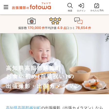
かんたん予約
検索
ログイン
170,000
4.9
78,654
撮影数
件
平均評価
点
口コミ
件
高知県高岡郡越知町
お食い初め(百日祝い)の
出張撮影・出張カメラマン
高知県高岡郡越知町
の出張撮影（出張カメラマン）なら