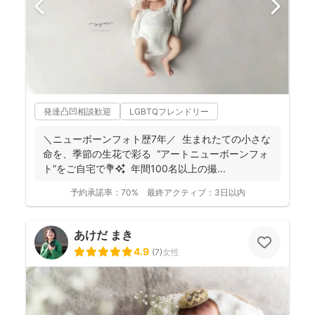
発達凸凹相談歓迎
LGBTQフレンドリー
＼ニューボーンフォト歴7年／ 生まれたての小さな
命を、季節の生花で彩る “アートニューボーンフォ
ト”をご自宅で💐✨ 年間100名以上の撮...
予約承諾率：
70%
最終アクティブ：
3日以内
あけだ まき
4.9
(
7
)
女性