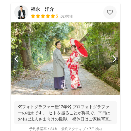
福永 洋介
5
(
62
)
男性
✨フォトグラファー歴17年✨ プロフォトグラファ
ーの福永です。 ヒトを撮ることが得意で、平日は
おもに法人さま向けの撮影、 祝休日はご家族写真や
プ...
予約承諾率：
84%
最終アクティブ：
7日以内