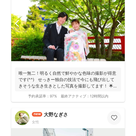
唯一無二！明るく自然で鮮やかな色味の撮影が得意
です(^^) せっきー独自の技法で今にも飛び出して
きそうな生き生きとした写真を撮影してます！ 🌟屋
外撮...
予約承諾率：
97%
最終アクティブ：
12時間以内
大野なぎさ
new
女性