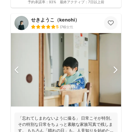
予約承諾率：
93%
最終アクティブ：
7日以上前
せきようこ（kenohi）
5
(
76
)
女性
「忘れてしまわないように撮る」 日常こそが特別。
その特別な日常をちょっと素敵な家族写真で残しま
す。 もちろん「晴れの日」も。人見知りを始めた