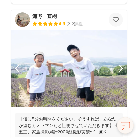
河野 直樹
4.9
(
212
)
男性
【僕に5分お時間をください。そうすれば、あなた
が望むカメラマンだと証明させていただきます】 七
五三、家族撮影累計2000組撮影実績^ ^ 📺K...