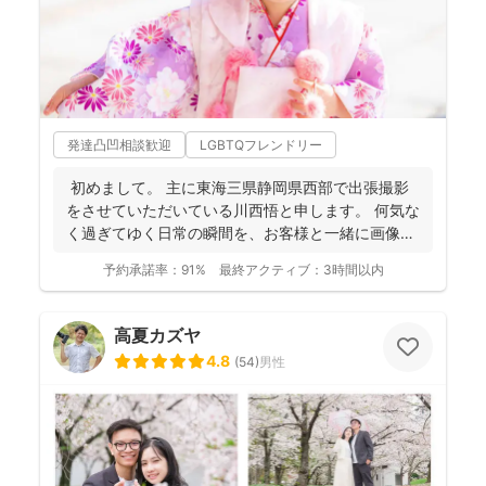
発達凸凹相談歓迎
LGBTQフレンドリー
初めまして。 主に東海三県静岡県西部で出張撮影
をさせていただいている川西悟と申します。 何気な
く過ぎてゆく日常の瞬間を、お客様と一緒に画像と
して残...
予約承諾率：
91%
最終アクティブ：
3時間以内
高夏カズヤ
4.8
(
54
)
男性