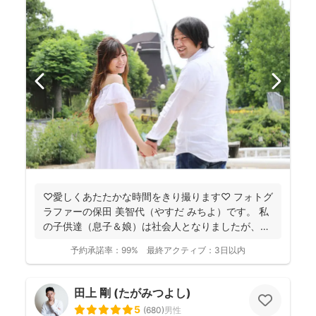
♡愛しくあたたかな時間をきり撮ります♡ フォトグ
ラファーの保田 美智代（やすだ みちよ）です。 私
の子供達（息子＆娘）は社会人となりましたが、今
になっ...
予約承諾率：
99%
最終アクティブ：
3日以内
田上 剛 (たがみつよし)
5
(
680
)
男性