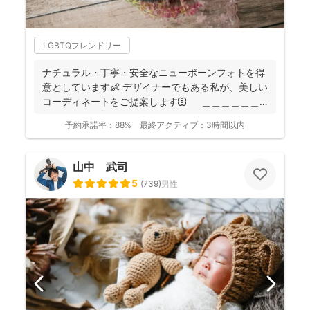
LGBTQフレンドリー
ナチュラル・丁寧・安全なニューボーンフォトを得
意としています👶 デザイナーでもある私が、美しい
コーディネートをご提案します🌼 ＿＿＿＿＿＿
＿＿＿...
予約承諾率：
88%
最終アクティブ：
3時間以内
山中 武司
5
(
739
)
男性