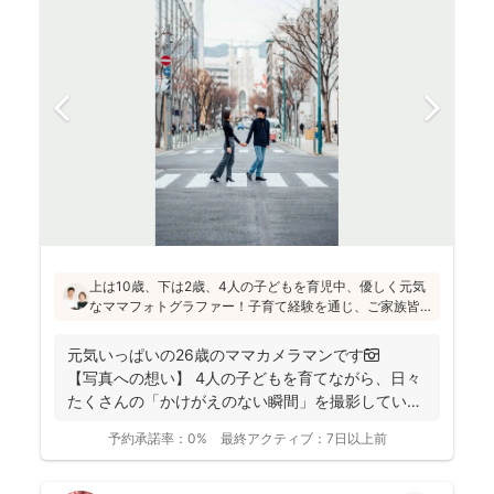
上は10歳、下は2歳、4人の子どもを育児中、優しく元気
なママフォトグラファー！子育て経験を通じ、ご家族皆
さんが一緒に写ってる素敵な写真を残したいという気持
ちを大切にしています！お子さんに無理がないよう、お
元気いっぱいの26歳のママカメラマンです📷
喋りしながら楽しく撮影していきます(^^)
【写真への想い】 4人の子どもを育てながら、日々
たくさんの「かけがえのない瞬間」を撮影してい
ま...
予約承諾率：
0%
最終アクティブ：
7日以上前