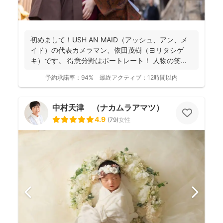
初めまして！USH AN MAID（アッシュ、アン、メ
イド）の代表カメラマン、依田茂樹（ヨリタシゲ
キ）です。 得意分野はポートレート！ 人物の笑顔
を引...
予約承諾率：
94%
最終アクティブ：
12時間以内
中村天津 （ナカムラアマツ）
4.9
(
79
)
女性