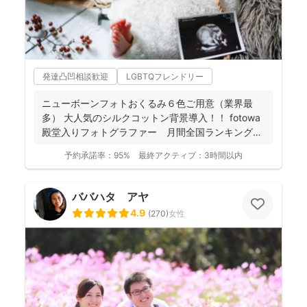
発達凸凹相談歓迎
LGBTQフレンドリー
ニューボーンフォトおくるみ６色ご用意（業界最
多） 大人気のシルクコットン背景導入！！ fotowa
殿堂入りフォトグラファー 月間全国ランキング１
位獲得...
予約承諾率：
95%
最終アクティブ：
3時間以内
ババハタ アヤ
4.9
(
270
)
女性