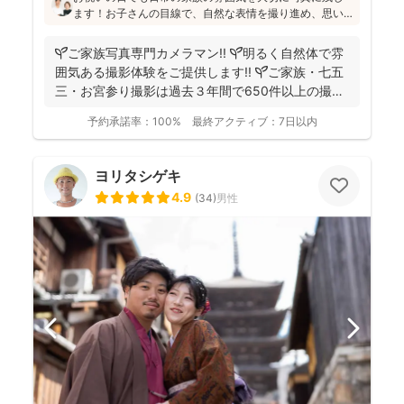
ます！お子さんの目線で、自然な表情を撮り進め、思い
出が新鮮なうちの早い納品を心がけているそう(^^)特に七
五三の撮影が経験豊富とのことで、ご検討の方はぜひお
🌱ご家族写真専門カメラマン!! 🌱明るく自然体で雰
問合せください♪
囲気ある撮影体験をご提供します!! 🌱ご家族・七五
三・お宮参り撮影は過去３年間で650件以上の撮影
実...
予約承諾率：
100%
最終アクティブ：
7日以内
ヨリタシゲキ
4.9
(
34
)
男性