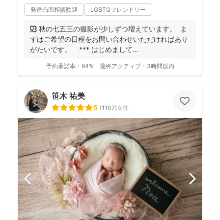
発達凸凹相談歓迎
LGBTQフレンドリー
🍁 秋の七五三の撮影が少しずつ増えています。 ま
ずはご希望の日程をお問い合わせいただければあり
がたいです。 *** はじめまして ...
予約承諾率：
94%
最終アクティブ：
3時間以内
笹木 祐美
5
(
1107
)
女性