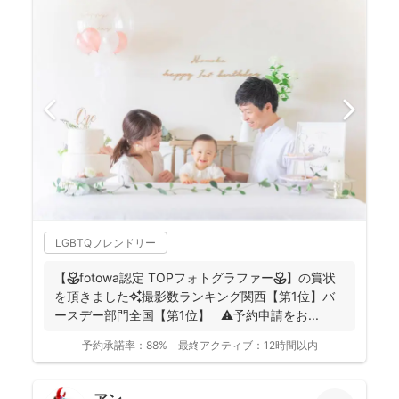
LGBTQフレンドリー
【🌷fotowa認定 TOPフォトグラファー🌷】の賞状
を頂きました✨撮影数ランキング関西【第1位】バ
ースデー部門全国【第1位】 ⚠️予約申請をお...
予約承諾率：
88%
最終アクティブ：
12時間以内
アン