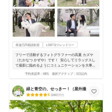
発達凸凹相談歓迎
LGBTQフレンドリー
フリーで活動するフォトグラファーの高夏 カズヤ
（たかなつ かずや）です！ 安心してリラックスし
て撮影に臨めるようにコミュニケーションを大事に
しており...
予約承諾率：
98%
最終アクティブ：
3日以内
緑と青空の、せっきー！（屋外撮影もお任せ🌟
5
(
260
)
男性