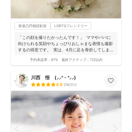
発達凸凹相談歓迎
LGBTQフレンドリー
「この顔を撮りたかったんです！」 ママやパパに
向けられる笑顔やちょっぴりおしゃまな表情も撮影
するの得意です。 実は、4月に足を骨折してしま
い、...
予約承諾率：
97%
最終アクティブ：
7日以内
川西 悟 (⸝⸝ᐢ ᵕ ᐢ⸝⸝)
4.9
(
74
)
男性