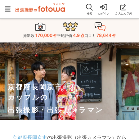
かんたん予約
検索
ログイン
170,000
4.9
78,644
撮影数
件
平均評価
点
口コミ
件
京都府長岡京市
カップルの
出張撮影・出張カメラマン
京都府長岡京市
の出張撮影（出張カメラマン）なら