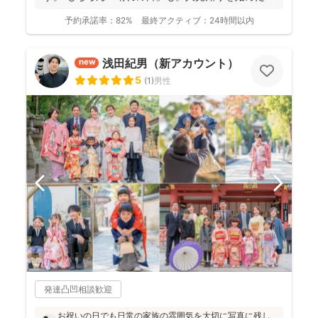
り、ぜんぜ...
予約承諾率：
82%
最終アクティブ：
24時間以内
浅田紀男（新アカウント）
new
5
(
1
)
男性
発達凸凹相談歓迎
お祝いの日でも日常の家族の雰囲気を大切に写真に残し