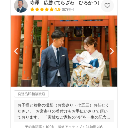
寺澤 広勝 (てらざわ ひろかつ）
4.9
(
57
)
男性
発達凸凹相談歓迎
お子様と着物の撮影（お宮参り・七五三）お任せく
ださい。 お宮参りの着付けもお手伝いさせて頂い
ております。 「素敵なご家族の“今”を一生の記念
に...
予約承諾率：
100%
最終アクティブ：
24時間以内