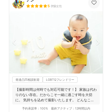
5
(
15
)
女性
発達凸凹相談歓迎
LGBTQフレンドリー
【撮影時間は何時でも対応可能です！】 家族は代わ
りのない存在。だからこそ一緒に過ごす時を大切
に。 気持ちを込めて撮影いたします。 どんなこと
でもお気...
予約承諾率：
100%
最終アクティブ：
12時間以内