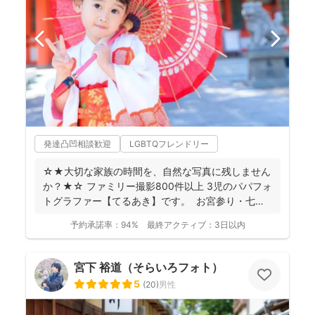
発達凸凹相談歓迎
LGBTQフレンドリー
☆★大切な家族の時間を、自然な写真に残しません
か？★☆ ファミリー撮影800件以上 3児のパパフォ
トグラファー【てるあき】です。 お宮参り・七
五...
予約承諾率：
94%
最終アクティブ：
3日以内
宮下 裕道（そらいろフォト）
5
(
20
)
男性