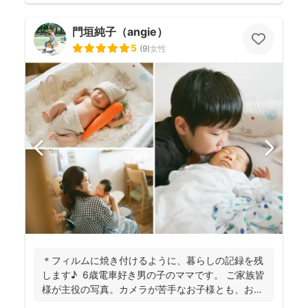
門垣純子（angie）
5
(
9
)
女性
＊フィルムに焼き付けるように、暮らしの記録を残
します♪ 6歳電車好き男の子のママです。 ご家族皆
様が主役の写真。カメラが苦手なお子様とも、お話
しな...