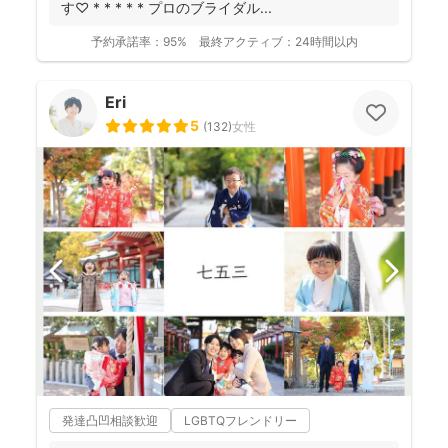
す♡ * * * * * プロのブライダル...
予約承諾率：
95%
最終アクティブ：
24時間以内
Eri
5
(
132
)
女性
発達凸凹相談歓迎
LGBTQフレンドリー