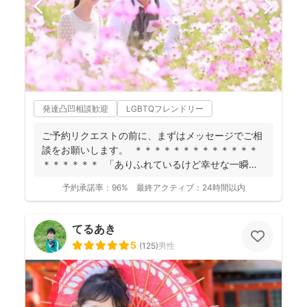
発達凸凹相談歓迎
LGBTQフレンドリー
ご予約リクエストの前に、まずはメッセージでご相
談をお願いします。 ＊＊＊＊＊＊＊＊＊＊＊＊＊
＊＊＊＊＊＊ 「ありふれているけど幸せな一瞬」
を残...
予約承諾率：
96%
最終アクティブ：
24時間以内
てるあき
5
(
125
)
男性