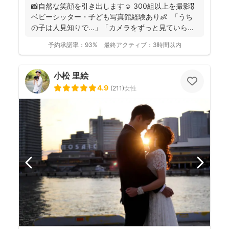
📸自然な笑顔を引き出します☺️ 300組以上を撮影🎖️
ベビーシッター・子ども写真館経験あり👶 「うち
の子は人見知りで…」「カメラをずっと見ていら
れ...
予約承諾率：
93%
最終アクティブ：
3時間以内
小松 里絵
4.9
(
211
)
女性