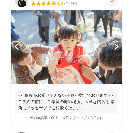
4.9
(
31
)
男性
<< 撮影をお受けできない事案が増えております>>
ご予約の前に、ご希望の撮影場所、簡単な内容を 事
前にメッセージでご相談ください。 ...
予約承諾率：
90%
最終アクティブ：
3日以内