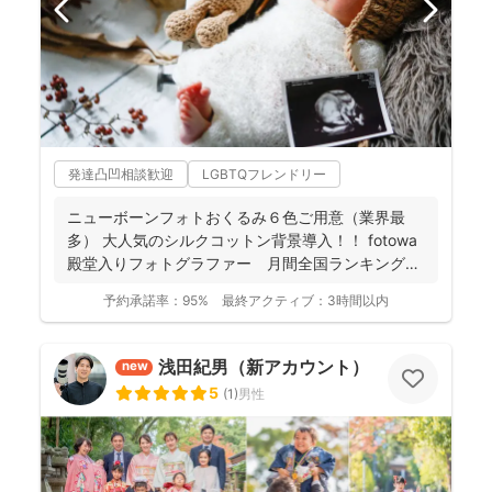
発達凸凹相談歓迎
LGBTQフレンドリー
ニューボーンフォトおくるみ６色ご用意（業界最
多） 大人気のシルクコットン背景導入！！ fotowa
殿堂入りフォトグラファー 月間全国ランキング１
位獲得...
予約承諾率：
95%
最終アクティブ：
3時間以内
浅田紀男（新アカウント）
new
5
(
1
)
男性