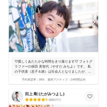
♡愛しくあたたかな時間をきり撮ります♡ フォトグ
ラファーの保田 美智代（やすだ みちよ）です。 私
の子供達（息子＆娘）は社会人となりましたが、今
になっ...
予約承諾率：
99%
最終アクティブ：
24時間以内
田上 剛 (たがみつよし)
5
(
680
)
男性