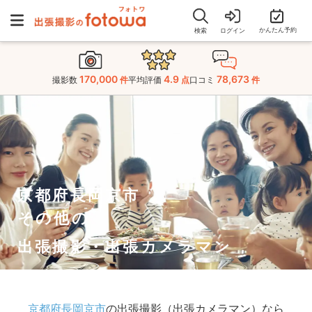
かんたん予約
検索
ログイン
170,000
4.9
78,673
撮影数
件
平均評価
点
口コミ
件
京都府長岡京市
その他の
出張撮影・出張カメラマン
京都府長岡京市
の出張撮影（出張カメラマン）なら