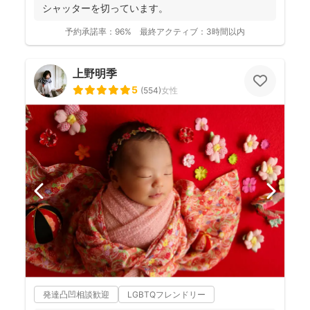
シャッターを切っています。
予約承諾率：
96%
最終アクティブ：
3時間以内
上野明季
5
(
554
)
女性
発達凸凹相談歓迎
LGBTQフレンドリー