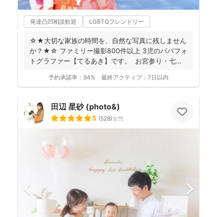
発達凸凹相談歓迎
LGBTQフレンドリー
☆★大切な家族の時間を、自然な写真に残しません
か？★☆ ファミリー撮影800件以上 3児のパパフォ
トグラファー【てるあき】です。 お宮参り・七
五...
予約承諾率：
94%
最終アクティブ：
7日以内
田辺 星砂 (photo&)
5
(
528
)
女性