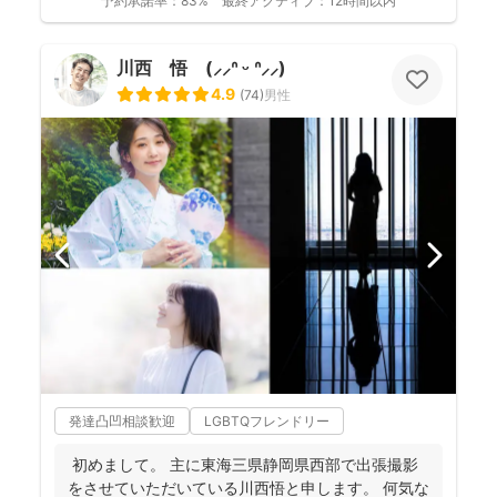
予約承諾率：
83%
最終アクティブ：
12時間以内
川西 悟 (⸝⸝ᐢ ᵕ ᐢ⸝⸝)
4.9
(
74
)
男性
発達凸凹相談歓迎
LGBTQフレンドリー
初めまして。 主に東海三県静岡県西部で出張撮影
をさせていただいている川西悟と申します。 何気な