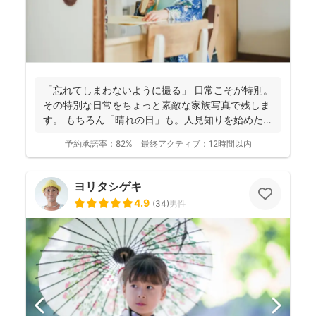
「忘れてしまわないように撮る」 日常こそが特別。
その特別な日常をちょっと素敵な家族写真で残しま
す。 もちろん「晴れの日」も。人見知りを始めた
り、ぜんぜ...
予約承諾率：
82%
最終アクティブ：
12時間以内
ヨリタシゲキ
4.9
(
34
)
男性