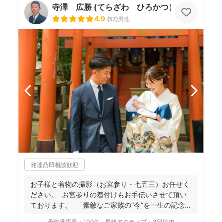
寺澤 広勝 (てらざわ ひろかつ）
4.9
(
57
)
男性
発達凸凹相談歓迎
お子様と着物の撮影（お宮参り・七五三）お任せく
ださい。 お宮参りの着付けもお手伝いさせて頂い
ております。 「素敵なご家族の“今”を一生の記念
に...
予約承諾率：
100%
最終アクティブ：
3日以内