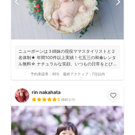
ニューボーンは３姉妹の現役ママスタイリストと２
名体制★ 年間100件以上実績！七五三の和傘レンタ
ル無料☆ ナチュラルな笑顔、いつもの日常をとび
きり素敵...
予約承諾率：
95%
最終アクティブ：
7日以内
rin nakahata
5
(
64
)
女性