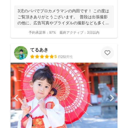
3児のパパでプロカメラマンの内田です！ この度は
ご覧頂きありがとうございます。 普段は出張撮影
の他に、広告写真やブライダルの撮影なども多くご
依頼頂...
予約承諾率：
97%
最終アクティブ：
3日以内
てるあき
5
(
125
)
男性