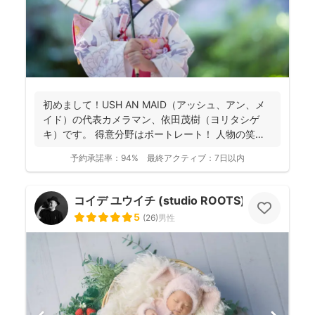
初めまして！USH AN MAID（アッシュ、アン、メ
イド）の代表カメラマン、依田茂樹（ヨリタシゲ
キ）です。 得意分野はポートレート！ 人物の笑顔
を引...
予約承諾率：
94%
最終アクティブ：
7日以内
コイデ ユウイチ (studio ROOTS)
5
(
26
)
男性