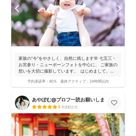
家族の“今”をやさしく、自然に残します🌸 七五三・
お宮参り・ニューボーンフォトを中心に、 ご家族の
想いを大切に撮影しています。 はじめまして。
カ...
予約承諾率：
80%
最終アクティブ：
24時間以内
あやぽむ@プロフ一読お願いします⭕️
5
(
133
)
女性