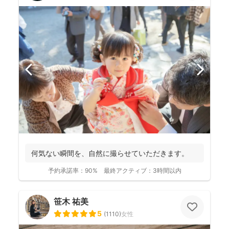
何気ない瞬間を、自然に撮らせていただきます。
予約承諾率：
90%
最終アクティブ：
3時間以内
笹木 祐美
5
(
1110
)
女性