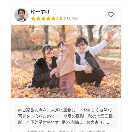
ゆーすけ
4.9
(
151
)
男性
🌿ご家族の今を、未来の宝物に ──やさしく自然な
写真を、心をこめて── 🌻夏の撮影・秋の七五三撮
影、ご予約受付中です 夏の時期は、お宮参り、...