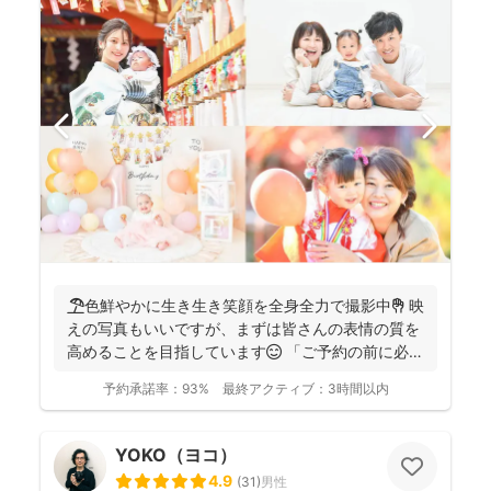
🏖️色鮮やかに生き生き笑顔を全身全力で撮影中✊ 映
えの写真もいいですが、まずは皆さんの表情の質を
高めることを目指しています😊 「ご予約の前に必ず
メッセ...
予約承諾率：
93%
最終アクティブ：
3時間以内
YOKO（ヨコ）
4.9
(
31
)
男性