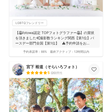
LGBTQフレンドリー
【🌷fotowa認定 TOPフォトグラファー🌷】の賞状
を頂きました✨撮影数ランキング関西【第1位】バ
ースデー部門全国【第1位】 ⚠️予約申請をお...
予約承諾率：
88%
最終アクティブ：
12時間以内
宮下 裕道（そらいろフォト）
5
(
20
)
男性