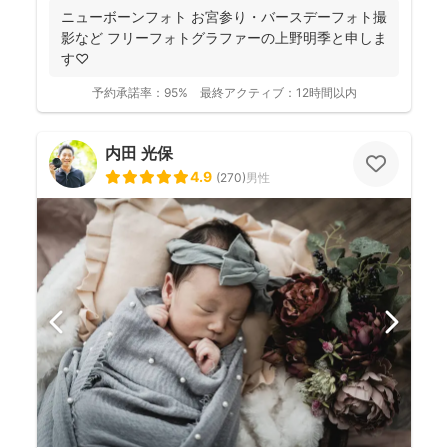
ニューボーンフォト お宮参り・バースデーフォト撮
影など フリーフォトグラファーの上野明季と申しま
す♡
予約承諾率：
95%
最終アクティブ：
12時間以内
内田 光保
4.9
(
270
)
男性