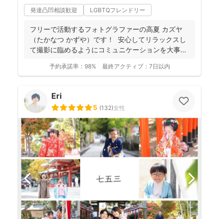
発達凸凹相談歓迎
LGBTQフレンドリー
フリーで活動するフォトグラファーの高夏 カズヤ
（たかなつ かずや）です！ 安心してリラックスし
て撮影に臨めるようにコミュニケーションを大事に
しており...
予約承諾率：
98%
最終アクティブ：
7日以内
Eri
5
(
132
)
女性