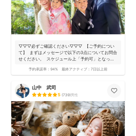
▽▽▽必ずご確認ください▽▽▽ 【ご予約につい
て】 まずはメッセージで以下の3点についてお問合
せください。 スケジュール上「予約可」となっ...
予約承諾率：
94%
最終アクティブ：
7日以上前
山中 武司
5
(
739
)
男性