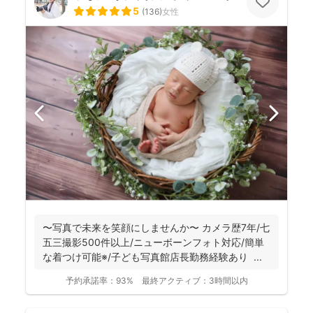
5
(
136
)
女性
〜写真で未来を笑顔にしませんか〜 カメラ歴7年/七
五三撮影500件以上/ニューボーンフォト対応/簡単
な着つけ可能※/子ども写真館店長勤務経験あり ...
予約承諾率：
93%
最終アクティブ：
3時間以内