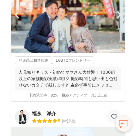
発達凸凹相談歓迎
LGBTQフレンドリー
人見知りキッズ・初めてママさん大歓迎！ 1000組
以上の家族撮影実績👶🏻🎈 撮影時間も思い出も色褪
せないカタチで残します♪ ⚠️必ず事前にメッセ...
予約承諾率：
82%
最終アクティブ：
7日以上前
福永 洋介
5
(
62
)
男性