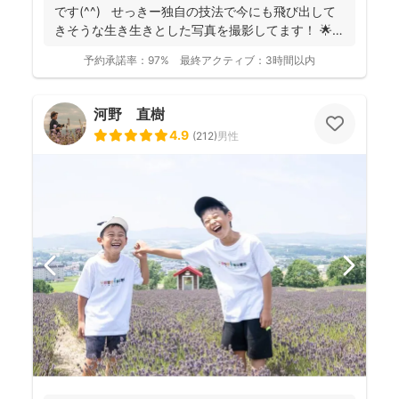
です(^^) せっきー独自の技法で今にも飛び出して
きそうな生き生きとした写真を撮影してます！ 🌟屋
外撮...
予約承諾率：
97%
最終アクティブ：
3時間以内
河野 直樹
4.9
(
212
)
男性