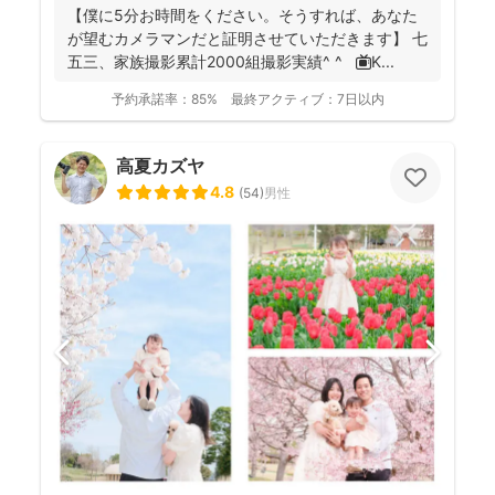
【僕に5分お時間をください。そうすれば、あなた
が望むカメラマンだと証明させていただきます】 七
五三、家族撮影累計2000組撮影実績^ ^ 📺K...
予約承諾率：
85%
最終アクティブ：
7日以内
高夏カズヤ
4.8
(
54
)
男性