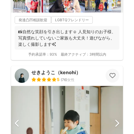
発達凸凹相談歓迎
LGBTQフレンドリー
📸自然な笑顔を引き出します☺️ 人見知りのお子様、
写真慣れしていないご家族も大丈夫！遊びながら、
楽しく撮影します✨
予約承諾率：
93%
最終アクティブ：
3時間以内
せきようこ（kenohi）
5
(
76
)
女性