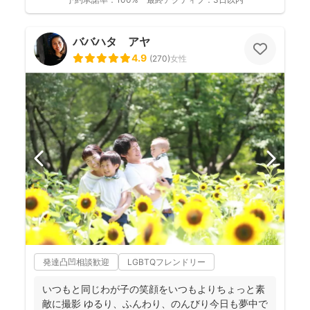
ババハタ アヤ
4.9
(
270
)
女性
発達凸凹相談歓迎
LGBTQフレンドリー
いつもと同じわが子の笑顔をいつもよりちょっと素
敵に撮影 ゆるり、ふんわり、のんびり今日も夢中で