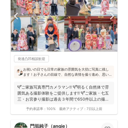
発達凸凹相談歓迎
お祝いの日でも日常の家族の雰囲気を大切に写真に残し
ます！お子さんの目線で、自然な表情を撮り進め、思い
出が新鮮なうちの早い納品を心がけているそう(^^)特に七
五三の撮影が経験豊富とのことで、ご検討の方はぜひお
🌱ご家族写真専門カメラマン!! 🌱明るく自然体で雰
問合せください♪
囲気ある撮影体験をご提供します!! 🌱ご家族・七五
三・お宮参り撮影は過去３年間で650件以上の撮影
実...
予約承諾率：
100%
最終アクティブ：
7日以上前
門垣純子（angie）