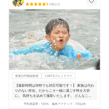
5
(
15
)
女性
発達凸凹相談歓迎
LGBTQフレンドリー
【撮影時間は何時でも対応可能です！】 家族は代わ
りのない存在。だからこそ一緒に過ごす時を大切
に。 気持ちを込めて撮影いたします。 どんなこと
でもお気...
予約承諾率：
100%
最終アクティブ：
7日以内