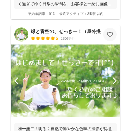
く過ぎてゆく日常の瞬間を、お客様と一緒に画像と
して残...
予約承諾率：
91%
最終アクティブ：
3時間以内
緑と青空の、せっきー！（屋外撮影もお任せ🌟
5
(
260
)
男性
唯一無二！明るく自然で鮮やかな色味の撮影が得意