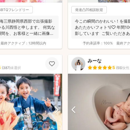
GBTQフレンドリー
発達凸凹相談歓迎
東海三県静岡県西部で出張撮影
今この瞬間のかわいい！を撮影
る川西悟と申します。 何気な
あたたかいフォト🫧🤍 年間
瞬間を、お客様と一緒に画像と
影しています ご覧いただき
す...
最終アクティブ：
12時間以内
予約承諾率：
100%
最終ア
みーな
5
5
(
387
)
未選択
(
55
)
女性