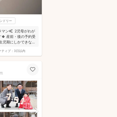
レンドリー
マン✨ 2児母がわが
🍀 産前・後の予約受
生児期にしかできな
クティブ：
3日以内
性