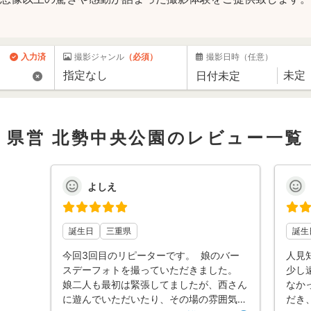
入力済
撮影ジャンル
（必須）
撮影日時
（任意）
県営 北勢中央公園のレビュー一覧
よしえ
誕生日
三重県
誕生
今回3回目のリピーターです。 娘のバー
人見
スデーフォトを撮っていただきました。
少し
娘二人も最初は緊張してましたが、西さん
なか
に遊んでいただいたり、その場の雰囲気が
だき