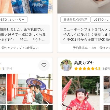
GBTQフレンドリー
発達凸凹相談歓迎
LGBTQフ
を撮影しました。某写真館の元
ニューボーンフォト専門カメラ
撮影大好きで一緒に楽しく写真
子のように愛おしく撮影します
ます(^^) 特に、 「うち
付中✨１枠から撮影可能✨ 新
い...
最終アクティブ：
3時間以内
予約承諾率：
99%
最終ア
ス
高夏カズヤ
5
4.8
(
61
)
男性
(
54
)
男