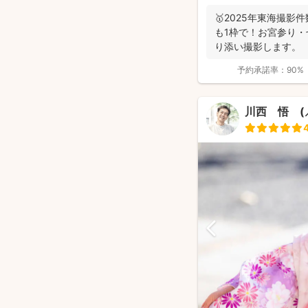
🥇2025年東海撮影
も1枠で！お宮参り
り添い撮影します。
予約承諾率：
90%
川西 悟 (⸝⸝ᐢ