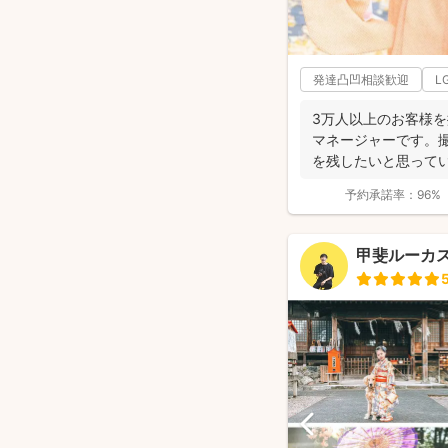
発達凸凹相談歓迎
L
3万人以上のお客様
マネージャーです。
を残したいと思ってい
の...
予約承諾率：
96%
甲斐ルーカ