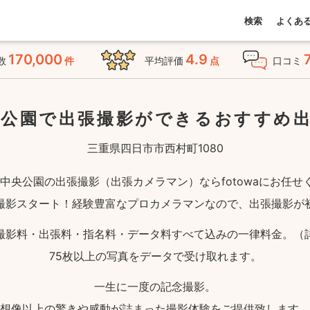
検索
よくあ
170,000
4.9
数
件
平均評価
点
口コミ
央公園で出張撮影ができる
おすすめ
三重県四日市市西村町1080
勢中央公園の出張撮影（出張カメラマン）ならfotowaにお任せ
撮影スタート！経験豊富なプロカメラマンなので、出張撮影が
撮影料・出張料・指名料・データ料すべて込みの一律料金。（
75枚以上の写真をデータで受け取れます。
一生に一度の記念撮影。
想像以上の驚きや感動が詰まった撮影体験をご提供致します。