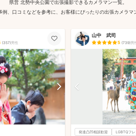
県営 北勢中央公園で出張撮影できるカメラマン一覧。
事例、口コミなどを参考に、お客様にぴったりの出張カメラマ
山中 武司
5
5
(
357
)
男性
(
739
)
男
発達凸凹相談歓迎
LGBTQフ