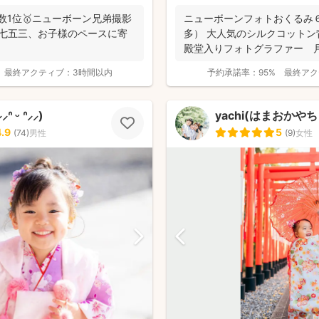
件数1位🥇ニューボーン兄弟撮影
ニューボーンフォトおくるみ
・七五三、お子様のペースに寄
多） 大人気のシルクコットン背景
殿堂入りフォトグラファー 
位獲得...
最終アクティブ：
3時間以内
予約承諾率：
95%
最終アク
 ᵕ ᐢ⸝⸝)
yachi(はまおかやち
4.9
5
(
74
)
男性
(
9
)
女性