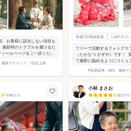
発達凸凹相談歓迎
LGBTQフ
一部、お客様に該当しない項目も
 撮影時のトラブルを避けるた
フリーで活動するフォトグラフ
フィールページをご一読くださ
（たかなつ かずや）です！ 
て撮影に臨めるようにコミュ
最終アクティブ：
7日以上前
しており...
予約承諾率：
98%
最終ア
小林 まさお
4.9
5
(
196
)
女性
(
82
)
男性