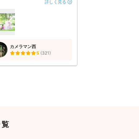
トも撮れました 撮影を覗きに来てく
詳しく見る
友人とも最後撮って頂けたり、本当に
い撮影になりました！ 素敵なセット
ちろん、データ納品も早く またお願
たいと思えるカメラマンさんです
カメラマン西
5
(
321
)
一覧