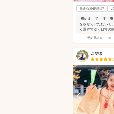
発達凸凹相談歓迎
L
初めまして。 主に
をさせていただいてい
く過ぎてゆく日常の
して残...
予約承諾率：
91%
こやま