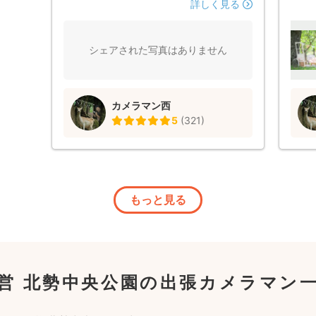
楽しく、家族みんなリラックスした感じで
ョッ
詳しく見る
撮影することができました！ 娘達がまだ
れた
小さく撮影も難しいと思ってましたが、西
楽し
さんが笑わせていただいたり、工夫してい
はも
シェアされた写真はありません
ただいたりととても素敵な自然の形の写真
いし
を撮ってもらうことができました。 いつ
もこちら側の要望を聞いてくださったり、
カメラマン西
またこちらに負担がかからないように気遣
5
(
321
)
っていただいたりと、とても気さくで温厚
な西さんです。 一言で言いますと「やっ
ぱり西さんは最高です‼︎」伝わる人には伝
わると思います。そうでない方は今後撮影
は是非西さんに頼んでみてください！
もっと見る
営 北勢中央公園の出張カメラマン