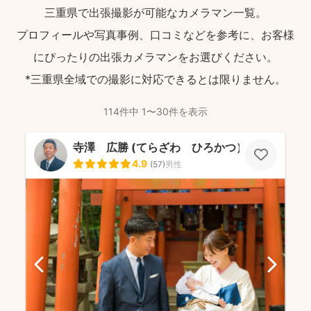
三重県で出張撮影が可能なカメラマン一覧。
プロフィールや写真事例、口コミなどを参考に、お客様
にぴったりの出張カメラマンをお選びください。
*三重県全域での撮影に対応できるとは限りません。
114件中 1〜30件を表示
寺澤 広勝 (てらざわ ひろかつ）
4.9
(
57
)
男性