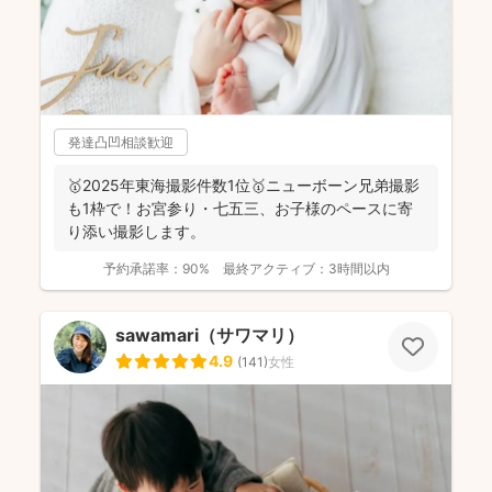
発達凸凹相談歓迎
🥇2025年東海撮影件数1位🥇ニューボーン兄弟撮影
も1枠で！お宮参り・七五三、お子様のペースに寄
り添い撮影します。
予約承諾率：
90%
最終アクティブ：
3時間以内
sawamari（サワマリ）
4.9
(
141
)
女性