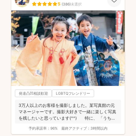
5
(
386
)
未選択
発達凸凹相談歓迎
LGBTQフレンドリー
3万人以上のお客様を撮影しました。某写真館の元
マネージャーです。撮影大好きで一緒に楽しく写真
を残したいと思っています(^^) 特に、 「うち
の...
予約承諾率：
96%
最終アクティブ：
3時間以内