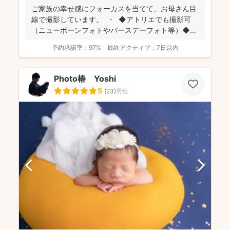
ご家族の幸せ感にフォーカスを当てて、お母さん目
線で撮影しています。 ・ ◆アトリエでも撮影可
（ニューボーンフォトやバースデーフォト等）◆
名...
予約承諾率：
97%
最終アクティブ：
7日以内
Photo椿 Yoshi
5
(
23
)
男性