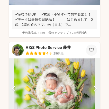
✔️産後予約OK！ ✔️衣装・小物すべて無料貸出し！
✔️データは最短翌日納品！ はじめまして！0
歳、2歳の娘のママ、米（ヨネ）で...
予約承諾率：
85%
最終アクティブ：
24時間以内
AXiS Photo Service 藤井
4.8
(
25
)
男性