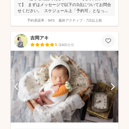
て】 まずはメッセージで以下の3点についてお問合
せください。 スケジュール上「予約可」となっ...
予約承諾率：
94%
最終アクティブ：
7日以上前
吉岡アキ
5
(
240
)
女性