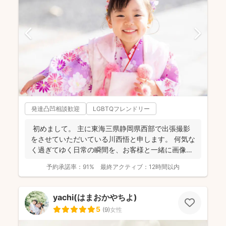
発達凸凹相談歓迎
LGBTQフレンドリー
初めまして。 主に東海三県静岡県西部で出張撮影
をさせていただいている川西悟と申します。 何気な
く過ぎてゆく日常の瞬間を、お客様と一緒に画像と
して残...
予約承諾率：
91%
最終アクティブ：
12時間以内
yachi(はまおかやちよ)
5
(
9
)
女性