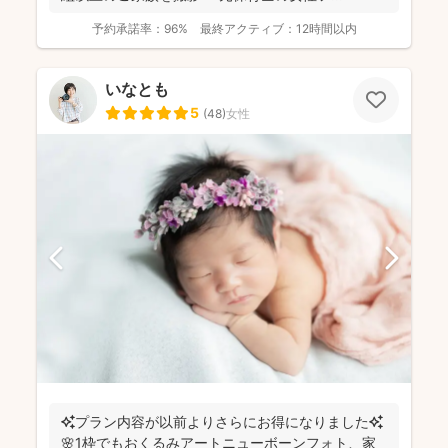
予約承諾率：
96%
最終アクティブ：
12時間以内
いなとも
5
(
48
)
女性
✨プラン内容が以前よりさらにお得になりました✨
🌸1枠でもおくるみアートニューボーンフォト、家