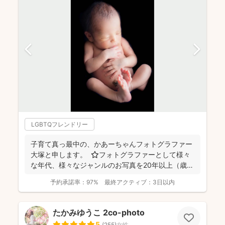
LGBTQフレンドリー
子育て真っ最中の、かあーちゃんフォトグラファー
大塚と申します。 ⭐︎フォトグラファーとして様々
な年代、様々なジャンルのお写真を20年以上（歳バ
レちゃ...
予約承諾率：
97%
最終アクティブ：
3日以内
たかみゆうこ 2co-photo
5
(
255
)
女性