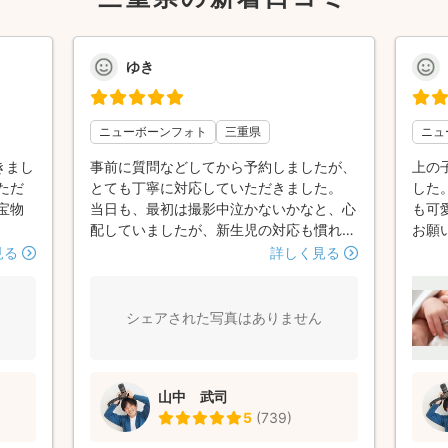
ゆき
ニューボーンフォト
三重県
ニュ
きまし
事前に質問などしてから予約しましたが、
上の
ただ
とても丁寧に対応していただきました。
した
宝物
当日も、最初は撮影中泣かないかなと、心
も可
配していましたが、新生児の対応も慣れて
お願
いて、とても安心しました。なので私たち
した
見る
詳しく見る
親は撮影の時間を全力で楽しむことができ
ました。 写真も素敵な思い出として形に
なったし、撮影中に過ごした時間もいい思
シェアされた写真はありません
い出になりました。
山中 武司
5
(
739
)