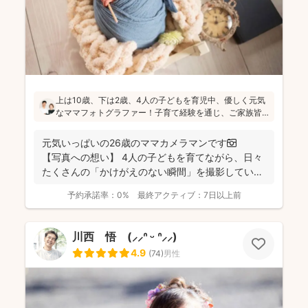
上は10歳、下は2歳、4人の子どもを育児中、優しく元気
なママフォトグラファー！子育て経験を通じ、ご家族皆
さんが一緒に写ってる素敵な写真を残したいという気持
ちを大切にしています！お子さんに無理がないよう、お
元気いっぱいの26歳のママカメラマンです📷
喋りしながら楽しく撮影していきます(^^)
【写真への想い】 4人の子どもを育てながら、日々
たくさんの「かけがえのない瞬間」を撮影してい
ま...
予約承諾率：
0%
最終アクティブ：
7日以上前
川西 悟 (⸝⸝ᐢ ᵕ ᐢ⸝⸝)
4.9
(
74
)
男性