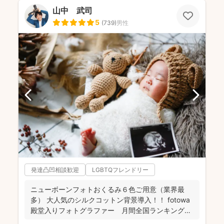
山中 武司
5
(
739
)
男性
発達凸凹相談歓迎
LGBTQフレンドリー
ニューボーンフォトおくるみ６色ご用意（業界最
多） 大人気のシルクコットン背景導入！！ fotowa
殿堂入りフォトグラファー 月間全国ランキング１
位獲得...