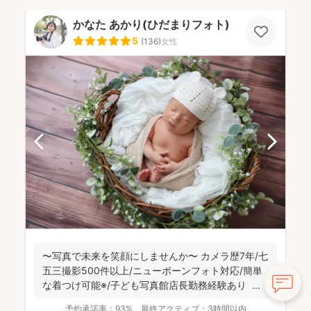
かなた あかり(ひだまりフォト)
5
(
136
)
女性
〜写真で未来を笑顔にしませんか〜 カメラ歴7年/七
五三撮影500件以上/ニューボーンフォト対応/簡単
な着つけ可能※/子ども写真館店長勤務経験あり ...
予約承諾率：
93%
最終アクティブ：
3時間以内