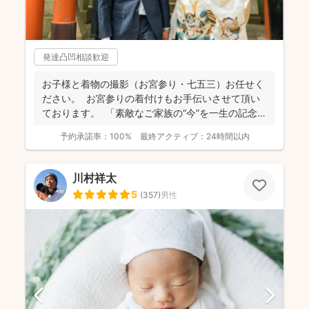
発達凸凹相談歓迎
お子様と着物の撮影（お宮参り・七五三）お任せく
ださい。 お宮参りの着付けもお手伝いさせて頂い
ております。 「素敵なご家族の“今”を一生の記念
に...
予約承諾率：
100%
最終アクティブ：
24時間以内
川村祥太
5
(
357
)
男性