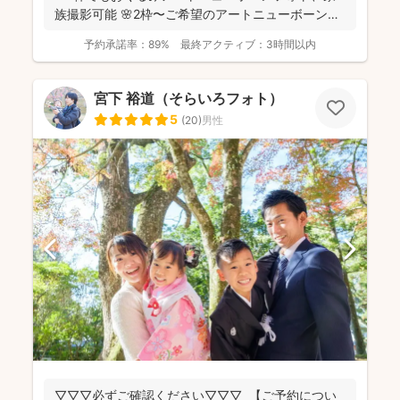
族撮影可能 🌸2枠〜ご希望のアートニューボーンフ
ォトのセ...
予約承諾率：
89%
最終アクティブ：
3時間以内
宮下 裕道（そらいろフォト）
5
(
20
)
男性
▽▽▽必ずご確認ください▽▽▽ 【ご予約につい