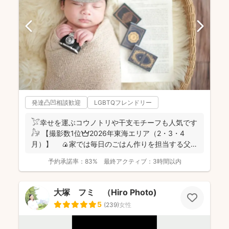
発達凸凹相談歓迎
LGBTQフレンドリー
𓅯幸せを運ぶコウノトリや干支モチーフも人気です
𓃗 【撮影数1位👑2026年東海エリア（2・3・4
月）】 🍙家では毎日のごはん作りを担当する父で
あり、...
予約承諾率：
83%
最終アクティブ：
3時間以内
大塚 フミ （Hiro Photo)
5
(
239
)
女性