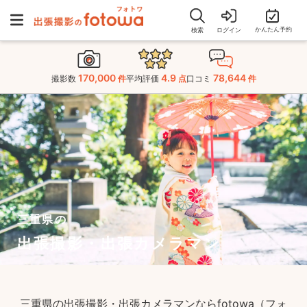
かんたん予約
検索
ログイン
170,000
4.9
78,644
撮影数
件
平均評価
点
口コミ
件
三重県の
出張撮影・出張カメラマン
三重県の出張撮影・出張カメラマンならfotowa（フォ