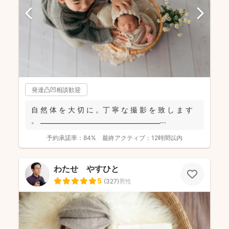
発達凸凹相談歓迎
自 然 体 を 大 切 に 。丁 寧 な 撮 影 を 致 し ま す
。 _______________________________________...
予約承諾率：
84%
最終アクティブ：
12時間以内
わたせ やすひと
5
(
327
)
男性