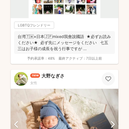
LGBTQフレンドリー
台湾🇹🇼×日本🇯🇵mixed我會說國語 ★必ずお読み
ください★ 必ず先にメッセージをください 七五
三はお子様の成長を祝う行事ですが ...
予約承諾率：
48%
最終アクティブ：
7日以上前
大野なぎさ
new
女性