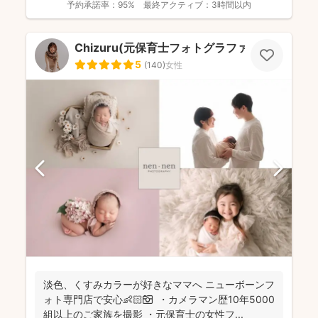
予約承諾率：
95%
最終アクティブ：
3時間以内
Chizuru(元保育士フォトグラファー)
5
(
140
)
女性
淡色、くすみカラーが好きなママへ ニューボーンフ
ォト専門店で安心👶🏻📷 ・カメラマン歴10年5000
組以上のご家族を撮影 ・元保育士の女性フ...