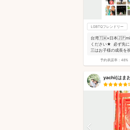
LGBTQフレンドリー
台湾🇹🇼×日本🇯
ください★ 必ず先
三はお子様の成長を祝う
予約承諾率：
48%
yachi(は