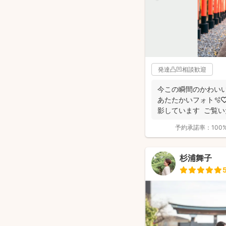
発達凸凹相談歓迎
今この瞬間のかわいい
あたたかいフォト🫧
影しています ご覧
す...
予約承諾率：
100
杉浦舞子