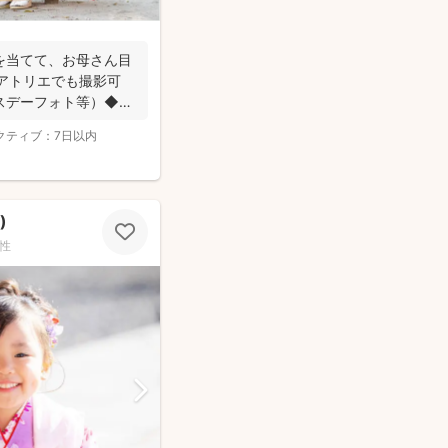
を当てて、お母さん目
アトリエでも撮影可
スデーフォト等）◆
クティブ：
7日以内
)
性