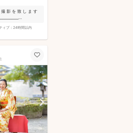
 撮 影 を 致 し ま す
__________...
ティブ：
24時間以内
性