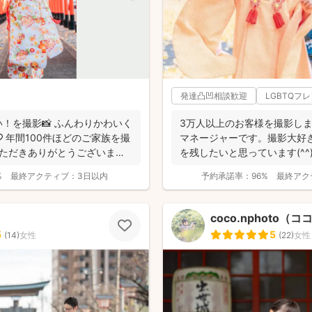
発達凸凹相談歓迎
LGBTQフ
！を撮影📸 ふんわりかわいく
3万人以上のお客様を撮影し
 年間100件ほどのご家族を撮
マネージャーです。撮影大好
いただきありがとうございま
を残したいと思っています(^
の...
%
最終アクティブ：
3日以内
予約承諾率：
96%
最終アク
coco.nphoto（
5
5
(
14
)
女性
(
22
)
女性