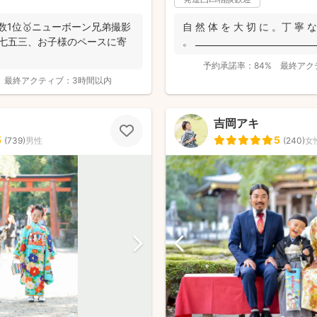
件数1位🥇ニューボーン兄弟撮影
自 然 体 を 大 切 に 。丁 寧 な
・七五三、お子様のペースに寄
。 _____________________________
予約承諾率：
84%
最終アク
最終アクティブ：
3時間以内
吉岡アキ
5
5
(
739
)
男性
(
240
)
女