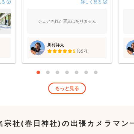
ごくス
たりして、最後まで子どもたちもご機嫌で
てい
見る
詳しく見る
線の
過ごせました。 ありがとうございまし
思い
またふ
た！
ってく
シェアされた写真はありません
写真
て驚き
お願い
川村祥太
5
(
357
)
もっと見る
名宗社(春日神社)の出張カメラマン