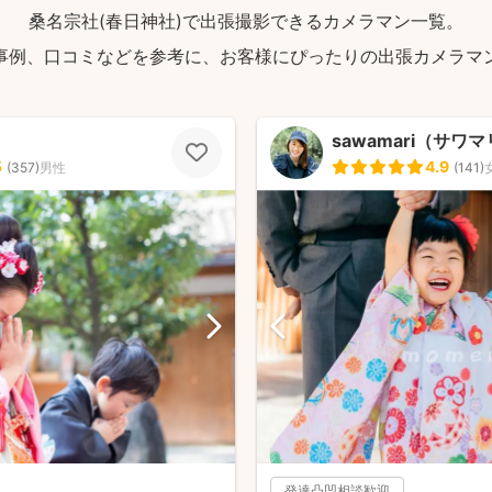
桑名宗社(春日神社)で出張撮影できるカメラマン一覧。
事例、口コミなどを参考に、お客様にぴったりの出張カメラマ
sawamari（サワ
5
4.9
(
357
)
男性
(
141
)
発達凸凹相談歓迎