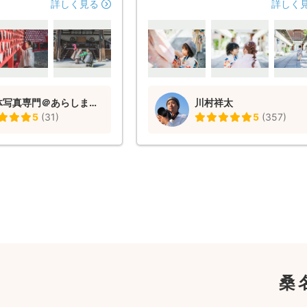
め、いろんな場面で撮影し
がりも光の使い方がすごく上手です
詳しく見る
詳しく
ても満足しています！ ま
テキな写真を撮ってくれました。 目
したらよろしくお願いいた
誘導も上手で兄弟揃って目線あり、
とした瞬間の写真いろんな写真を撮
れました。ありがとうございます。 
の納品もその日のうちですごく早く
ました！！ また2年後の753にぜひ
自然体写真専門＠あらしまともき
川村祥太
したいです！
5
(
31
)
5
(
357
)
桑