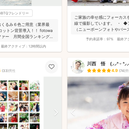
GBTQフレンドリー
ご家族の幸せ感にフォーカス
線で撮影しています。 ・ ◆
おくるみ６色ご用意（業界最
（ニューボーンフォトやバー
ットン背景導入！！ fotowa
名...
ファー 月間全国ランキング１
予約承諾率：
97%
最終ア
最終アクティブ：
12時間以内
川西 悟 (⸝⸝ᐢ ᵕ ᐢ⸝⸝
5
4.9
(
33
)
男性
(
74
)
男