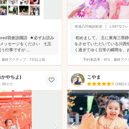
発達凸凹相談歓迎
LGBTQフ
mixed我會說國語 ★必ずお読み
初めまして。 主に東海三県
にメッセージをください 七五
をさせていただいている川西
行事ですが ...
く過ぎてゆく日常の瞬間を、
して残...
最終アクティブ：
7日以上前
予約承諾率：
91%
最終アク
まおかやちよ)
こやま
5
5
(
9
)
女性
(
386
)
未