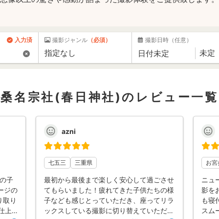
入力済
撮影ジャンル
（必須）
撮影日時
（任意）
桑名宗社(春日神社)のレビュー一覧
azni
七五三
三重県
お宮
下の子
最初から最後まで楽しく安心して過ごさせ
ニュ
ージの
てもらいました！疲れてきた子供たちの様
影を
り取り
子なども感じとっていただき、座ってリラ
も寝
仕上
ックスしている撮影に切り替えていただい
スム