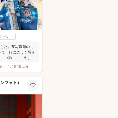
レンドリー
ました。某写真館の元
きで一緒に楽しく写真
^) 特に、 「うち
ティブ：
12時間以内
ココンフォト）