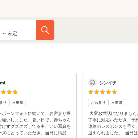
mi
シンイチ
参り
三重県
お宮参り
三重県
ーボーンフォトに続いて、お宮参り撮
大変お世話になりました
お願いしました。暑い日で、赤ちゃん
丁寧に対応いただき、予
付けずグズグズしてる中、いい写真を
連絡のレスポンスも早く
ーズにとっていただき、当日に納品し
迎えられました。 当日は工事中という制