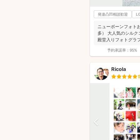
発達凸凹相談歓迎
L
ニューボーンフォト
多） 大人気のシルクコ
殿堂入りフォトグラ
位獲得...
予約承諾率：
95%
Ricola