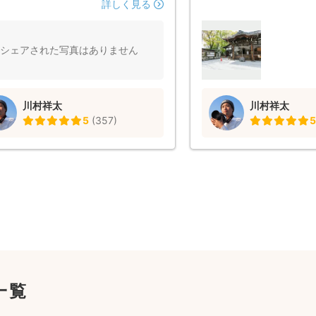
ただきました。 またお願いしたいと
約がある中で色々なアン
詳しく見る
ます。ありがとうございます。
をしていただき、とても
りました。 また、常に子
った対応をしていただけ
シェアされた写真はありません
しく感じました。 納品い
出来映えもとても素晴ら
お願いしたいと思います
川村祥太
川村祥太
5
(
357
)
5
一覧