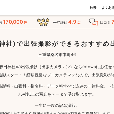
検索
よくあ
170,000
4.9
数
件
平均評価
点
口コミ
日神社)で出張撮影ができる
おすすめ
三重県桑名市本町46
春日神社)の出張撮影（出張カメラマン）ならfotowaにお任
撮影スタート！経験豊富なプロカメラマンなので、出張撮影が
撮影料・出張料・指名料・データ料すべて込みの一律料金。（
75枚以上の写真をデータで受け取れます。
一生に一度の記念撮影。
想像以上の驚きや感動が詰まった撮影体験をご提供致します。